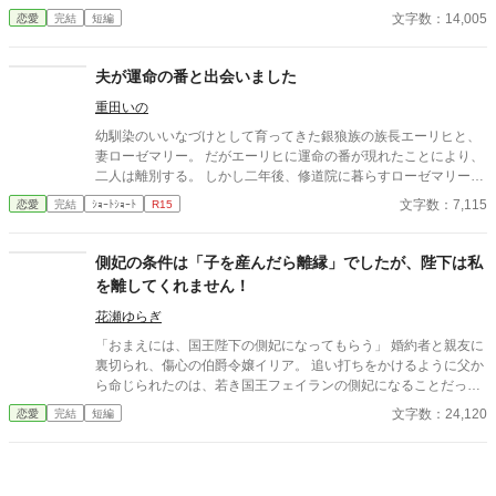
度も死を選ぶが――。
チアナは伯爵夫人となっていた。 そして、娘の恋愛を機にマリウ
文字数：14,005
恋愛
完結
短編
スは婚約破棄騒動の真実を知る。 おじさんが昔を思い出しながら
もだもだするだけのお話です。 全4話書き上げ済み。
夫が運命の番と出会いました
重田いの
幼馴染のいいなづけとして育ってきた銀狼族の族長エーリヒと、
妻ローゼマリー。 だがエーリヒに運命の番が現れたことにより、
二人は離別する。 しかし二年後、修道院に暮らすローゼマリーの
元へエーリヒが現れ――!?
文字数：7,115
恋愛
完結
ｼｮｰﾄｼｮｰﾄ
R15
側妃の条件は「子を産んだら離縁」でしたが、陛下は私
を離してくれません！
花瀬ゆらぎ
「おまえには、国王陛下の側妃になってもらう」 婚約者と親友に
裏切られ、傷心の伯爵令嬢イリア。 追い打ちをかけるように父か
ら命じられたのは、若き国王フェイランの側妃になることだっ
た。 しかし、王宮で待っていたのは、「世継ぎを産んだら離縁」
文字数：24,120
恋愛
完結
短編
という非情な条件。 夫となったフェイランは冷たく、侍女からは
蔑まれ、王妃からは「用が済んだら去れ」と突き放される。 けれ
ど、イリアは知ってしまう。 彼が兄の死と誤解に苦しみ、誰より
も孤独の中にいることを──。 「私は、陛下の幸せを願っており