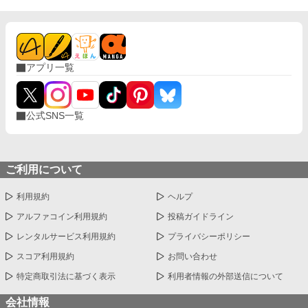
ます。だから……離縁してください」 フェイランを想い、身を引
こうとしたイリア。 しかし、無関心だったはずの陛下が、イリア
を強く抱きしめて……！？ 「離縁する気か？ 許さない。私の心
を乱しておいて、逃げられると思うな」 凍てついた王の心を溶か
したのは、売られた側妃の純真な愛。 孤独な陛下に執着され、正
アプリ一覧
妃へと昇り詰める逆転ラブロマンス！
公式SNS一覧
ご利用について
利用規約
ヘルプ
アルファコイン利用規約
投稿ガイドライン
レンタルサービス利用規約
プライバシーポリシー
スコア利用規約
お問い合わせ
特定商取引法に基づく表示
利用者情報の外部送信について
会社情報