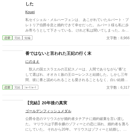
した
Kouei
私セイシェル・メルハーフェンは、 あこがれていたルパート・プ
レトリア伯爵令息と婚約できて幸せだった。 ルパート様も私に歩
み寄ろうとして下さっている。 けれど私は聞いてしまった。ルパ
ート様の本音を。 『我慢するしかない』 『彼女といると疲れる』
文字数：8,966
恋愛
完結
短編
私はルパート様に嫌われていたの？ 本当は厭わしく思っていた
の？ だから私は決めました。 あなたを忘れようと… ※この作品
は、他投稿サイトにも公開しています。
番ではないと言われた王妃の行く末
にのまえ
獣人の国エスラエルの王妃スノーは、人間でありながら“番”と
して選ばれ、オオカミ族の王ローレンスと結婚した。しかし三年
間、彼に番と認められることも愛されることもなく、白い結婚の
まま冷遇され続ける。 それでも王妃として国に尽くしてきたス
文字数：6,317
恋愛
完結
ｼｮｰﾄｼｮｰﾄ
ノーだったが、ある日、ローレンスが別の令嬢レイアーを懐妊さ
せ、側妃として迎えると知る。ついに心が折れたスノーは離縁を
決意し、国を去ろうとする。 しかしその道中、レイアー嬢の実
【完結】20年後の真実
家の襲撃に遭い、スノーは命を落とす寸前、自身の命と引き換え
ゴールデンフィッシュメダル
に広域回復魔法で多くの命を救う。 これでスノーの、人生は終
わりのはずだった。 だが次に目を覚ますと、スノーは三年前の
公爵令息のマリウスがが婚約者タチアナに婚約破棄を言い渡し
結婚式当日に戻っていた。何度死んでも、何度拒絶しても、結婚
た。 マリウスは子爵令嬢のゾフィーとの恋に溺れ、婚約者を蔑ろ
式の誓いの瞬間へと戻される。 番から逃れようと、スノーは何
にしていた。 それから20年。 マリウスはゾフィーと結婚し、タ