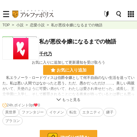
TOP
>
小説
>
恋愛小説
>
私が悪役令嬢になるまでの物語
恋愛
連載中
長編
私が悪役令嬢になるまでの物語
千代乃
お気に入りに追加して更新通知を受け取ろう
お気に入り追加
私エラノーラ・ロードヴィスは伯爵令嬢として何不自由のない生活を送ってい
た。私は悪い人間ではなかったと思う。ただ、愚かだっただけ……。美しい両親
がいて、天使のように可愛い弟がいて、わたしは愛され幸せだった。成長し、王
立学園に入学し、そして断罪されることになる将来が待っているとは夢にも思っ
ていなかった。
24h.ポイント
0pt
0
異世界
ファンタジー
イケメン
転生
エタニティ
継子
※「エラノーラ・ロードヴィス！お前との婚約を破棄する！！」まで行きたいの
ブラコン
ですが、道のり遠し。千里の道も一歩から……