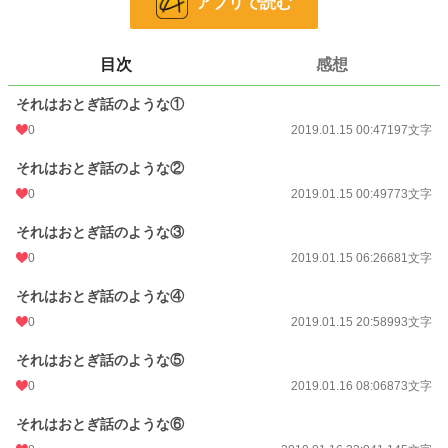
アプリで読む
目次
感想
小説
228,619 位 / 228,619 件
それはおとぎ話のような①
恋愛
66,320 位 / 66,320 件
0
2019.01.15 00:47
197文字
お気に入り
25
それはおとぎ話のような②
24h.ポイント
0 pt
0
2019.01.15 00:49
773文字
文字数
20,459
それはおとぎ話のような③
更新日時
0
2019.11.20 12:03
2019.01.15 06:26
681文字
初回公開日時
2019.01.15 00:47
それはおとぎ話のような④
0
2019.01.15 20:58
993文字
週間ポイント
0 pt (228,619 位)
それはおとぎ話のような⑤
月間ポイント
7 pt (116,421 位)
0
2019.01.16 08:06
873文字
年間ポイント
133 pt (135,342 位)
それはおとぎ話のような⑥
累計ポイント
19,365 pt (72,142 位)