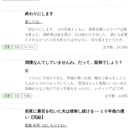
は、隣国アイゼン帝国の「冷徹皇帝」ヴォルフラムだった。
終わりにします
凪ことは。
「終わりにします」 その言葉とともに、侯爵令嬢シルヴィアは毒
を飲んだ。 婚約者は妹を選び、父は妹だけを信じた。 誰にも必要
とされなかった人生を終えたはずなのに、目を覚ますと三か月前
へと時間は巻き戻っていた。 もう、誰かに愛されるためだけに生
文字数：14,386
恋愛
完結
ｼｮｰﾄｼｮｰﾄ
きるのはやめよう。 そう決めた彼女は、静かに運命を書き換えて
いく。 これは、一度死んだ少女が、自分自身の人生を取り戻すた
めの物語。
我慢なんてしていませんわ。だって、面倒でしょう？
翠
「クロエに子供ができた。準備が整い次第、離れで暮らすことに
なるからそのつもりでいてくれ」 普段ほとんど屋敷にいない夫が
前触れもなく告げてきた言葉をきっかけに、レティシアは“三年
間”の契約を終わらせることにした。 赤の他人を屋敷に迎えるこ
文字数：4,095
恋愛
完結
短編
とはしない。 不要なものに感情を砕く理由などない。 「だって、
面倒でしょう？」 不誠実な夫も、無意味な結婚も、 この際すべて
切り捨ててしまいましょう。
初夜に暴言を吐いた夫は後悔し続ける──１０年後の償
い【完結】
星森 永羽（ほしもりとわ）