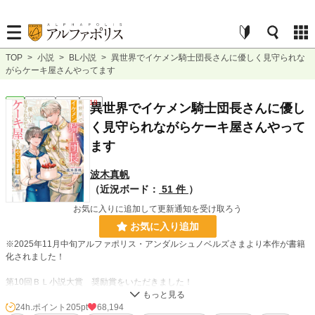
TOP
>
小説
>
BL小説
>
異世界でイケメン騎士団長さんに優しく見守られな
がらケーキ屋さんやってます
BL
連載中
長編
R18
異世界でイケメン騎士団長さんに優し
く見守られながらケーキ屋さんやって
ます
波木真帆
（近況ボード：
51 件
）
お気に入りに追加して更新通知を受け取ろう
お気に入り追加
※2025年11月中旬アルファポリス・アンダルシュノベルズさまより本作が書籍
化されました！
第10回ＢＬ小説大賞 奨励賞をいただきました！
投票＆応援してくださった皆様、ありがとうございます。
これを励みにこれからもまた頑張っていきます♡
24h.ポイント
205pt
68,194