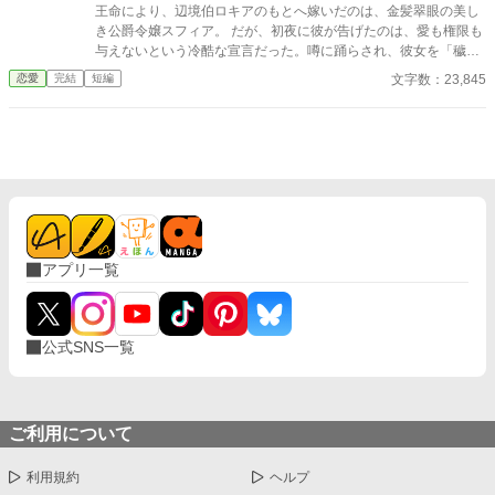
王命により、辺境伯ロキアのもとへ嫁いだのは、金髪翠眼の美し
き公爵令嬢スフィア。 だが、初夜に彼が告げたのは、愛も権限も
与えないという冷酷な宣言だった。噂に踊らされ、彼女を「穢れ
た花嫁」と罵ったロキア。 しかし、わずか一日でスフィアは姿を
文字数：23,845
恋愛
完結
短編
消し、教会から届いたのは婚姻無効と慰謝料請求の書状──。 王
と公爵の怒りを買ったロキアは、爵位も領地も名誉も奪われ、た
だの補佐官として生きることに。 そして十年後、運命のいたずら
か、彼は被災地で再びスフィアと出会う。 地位も捨て、娘を抱え
て生きる彼女の姿に、ロキアの胸に去来するのは、悔恨と赦しを
乞う想い──。 ⚠️本作はAIの生成した文章を一部に使用していま
す。
アプリ一覧
公式SNS一覧
ご利用について
利用規約
ヘルプ