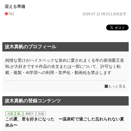
迎える準備
782
2026.07.11 09:21
1,916文字
波木真帆のプロフィール
純情な受けがハイスペックな攻めに愛されまくる年の差溺愛王道
BLが大好きです※作品の全文または一部について、許可なく転
載・複製・AI学習への利用・音声化・動画化を禁止します
もっと見る
波木真帆の登録コンテンツ
小説
BL
連載中
長編
この夏、君を好きになった 〜温泉町で過ごした忘れられない夏
休み〜