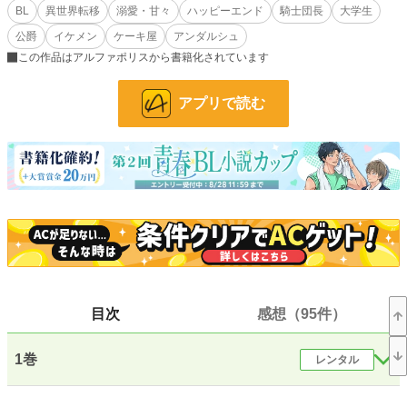
BL
異世界転移
溺愛・甘々
ハッピーエンド
騎士団長
大学生
＜本編完結しました＞
公爵
イケメン
ケーキ屋
アンダルシュ
僕は美坂聖。大学生。
この作品はアルファポリスから書籍化されています
面接に向かう途中に運悪く事故に遭い、僕は死んだ……と思った。
ところが、目を覚ました僕がいたのは、ランジュルス王国シェーベリー公爵家の
アプリで読む
森の中。
これってもしかして異世界転移？？
異世界にやって来て身寄りもない僕に公爵家の執事さんが優しく助けてくれて公
爵さまの持ち物である小さな家でお店を出させてもらうことに。
慣れない僕のためにランジュルス王国騎士団の団長さんがいろいろと手助けして
くれて……。
騎士団団長と異世界転移しちゃった大学生のラブラブハッピーエンド小説です。
R18には※付けます。
※6月11日本編完結しました。
これからは思いつくままにリクエストいただいたお話を書いていこうと思ってい
目次
感想（95件）
ます。
小説
7,255 位 / 228,864 件
1巻
レンタル
BL
1,500 位 / 31,441 件