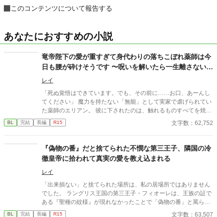
このコンテンツについて報告する
あなたにおすすめの小説
竜帝陛下の愛が重すぎて身代わりの落ちこぼれ薬師は今
日も腰が砕けそうです 〜呪いを解いたら一生離さないと
宣言されました〜
レイ
「死ぬ覚悟はできています。でも、その前に……お口、あーんし
てください」 魔力を持たない「無能」として実家で虐げられてい
た薬師のエリアン。 彼に下されたのは、触れるものすべてを焼き
尽くす「死の竜帝」ヴァレリウスへの、身代わりの婚姻だった。
文字数：62,752
BL
完結
長編
R15
『偽物の番』だと捨てられた不憫な第三王子、隣国の冷
徹皇帝に拾われて真実の愛を教え込まれる
レイ
「出来損ない」と捨てられた場所は、私の居場所ではありません
でした。 ラングリス王国の第三王子・フィオーレは、王族の証で
ある『聖種の紋様』が現れなかったことで「偽物の番」と罵ら
れ、雪降る国境へと追放される。 死を覚悟した彼の前に現れたの
文字数：63,507
BL
完結
長編
R15