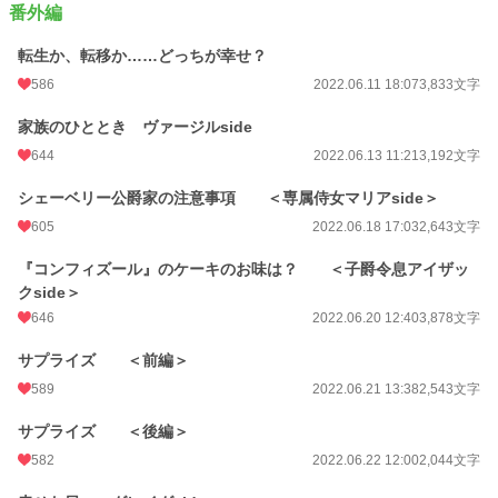
番外編
お気に入り
4,706
転生か、転移か……どっちが幸せ？
24h.ポイント
205 pt
586
2022.06.11 18:07
3,833文字
文字数(レンタル含む)
230,834
家族のひととき ヴァージルside
更新日時
2026.07.11 09:21
644
2022.06.13 11:21
3,192文字
初回公開日時
2022.05.06 15:00
シェーベリー公爵家の注意事項 ＜専属侍女マリアside＞
週間ポイント
1,445 pt (6,656 位)
605
2022.06.18 17:03
2,643文字
月間ポイント
20,107 pt (2,368 位)
『コンフィズール』のケーキのお味は？ ＜子爵令息アイザッ
年間ポイント
229,989 pt (2,688 位)
クside＞
646
2022.06.20 12:40
3,878文字
累計ポイント
3,256,916 pt (1,443 位)
サプライズ ＜前編＞
589
2022.06.21 13:38
2,543文字
サプライズ ＜後編＞
582
2022.06.22 12:00
2,044文字