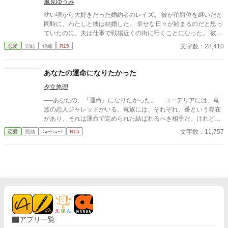
風見ゆうみ
幼い頃から大好きだった婚約者のレイズ。 彼が伯爵位を継いだと
同時に、わたしと彼は結婚した。 幸せな日々が始まるのだと思っ
ていたのに、夫は仕事で戦場近くの街に行くことになった。 彼が
旅立った数日後、わたしの元に届いたのは夫の訃報だった。 悲し
文字数：28,410
恋愛
完結
短編
R15
みに暮れているわたしに近づいてきたのは、夫の親友のディール
様。 彼は夫から自分の身に何かあった時にはわたしのことを頼む
と言われていたのだと言う。 あっという間に日にちが過ぎ、ディ
あなたの運命になりたかった
ール様から求婚される。 悩みに悩んだ末に、ディール様と婚約し
夕立悠理
たわたしに、友人と街に出た時にすれ違った男が言った。 「あの
男と結婚するのはやめなさい。彼は君の夫の殺害を依頼した男
──あなたの、『運命』になりたかった。 コーデリアには、竜
だ」
族の恋人ジャレッドがいる。竜族には、それぞれ、番という存在
があり、それは運命で定められた結ばれるべき相手だ。けれど、
コーデリアは、ジャレッドの番ではなかった。それでも、二人は
文字数：11,757
恋愛
完結
ｼｮｰﾄｼｮｰﾄ
R15
愛し合い、ジャレッドは、コーデリアにプロポーズする。幸せの
絶頂にいたコーデリア。しかし、その翌日、ジャレッドの番だと
いう女性が現れて──。 ※一話あたりの文字数がとても少ないで
す。 ※小説家になろう様にも投稿しています
アプリ一覧