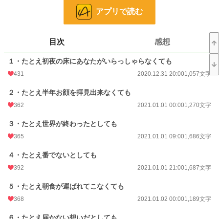
※１／４、短編→長編に変更しました。
アプリで読む
小説
7,769 位 / 228,785 件
目次
感想
恋愛
3,425 位 / 66,369 件
お気に入り
4,789
１・たとえ初夜の床にあなたがいらっしゃらなくても
431
2020.12.31 20:00
1,057文字
24h.ポイント
177 pt
２・たとえ半年お顔を拝見出来なくても
文字数
92,604
362
2021.01.01 00:00
1,270文字
更新日時
2021.04.15 06:30
３・たとえ世界が終わったとしても
初回公開日時
2020.12.31 20:00
365
2021.01.01 09:00
1,686文字
初回完結日時
2021.04.15 19:14
４・たとえ番でないとしても
週間ポイント
1,659 pt (5,783 位)
392
2021.01.01 21:00
1,687文字
月間ポイント
6,363 pt (6,815 位)
５・たとえ朝食が運ばれてこなくても
年間ポイント
131,540 pt (4,709 位)
368
2021.01.02 00:00
1,189文字
累計ポイント
4,562,568 pt (903 位)
６・たとえ届かない想いだとしても