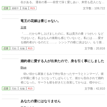
在がある。 運命の番――前世で深く愛しあい、来世も恋人になろ
うと誓い合った相手のことをさす。特に竜王にとっての「運命の
文字数：109,722
恋愛
連載中
長編
R15
番」は特別で、国に繁栄を与える存在でもある。 「ロイゼ、君は
私の運命の番じゃない。だから、選べない」 ずっと慕っていた竜
王にそう告げられた、ロイゼ・イーデン。しかし、ロイゼは、知
竜王の花嫁は番じゃない。
っていた。 ロイゼこそが、竜王の『運命の番』だと。 「エルマ、
豆狸
私の愛しい番」 けれどそれを知らない竜王は、今日もロイゼの親
友に愛を囁く。 いつの間にか、ロイゼの呼び名は、ロイゼから番
「……だから申し上げましたのに。私は貴方の番（つがい）など
の親友、そして最後は嘘つきに変わっていた。 名前を失くしたロ
ではないと。私はなんの衝動も感じていないと。私には……愛す
イゼは、消えることにした。
る婚約者がいるのだと……」 シンシアの瞳に涙はない。もう涸れ
果ててしまっているのだ。 ──番じゃないと叫んでも聞いてもら
文字数：20,816
恋愛
完結
短編
R15
えなかった花嫁の話です。
婚約者に愛する人が出来たので、身を引く事にしました
Blue
幼い頃から家族ぐるみで仲が良かったサーラとトンマーゾ。彼
が学園に通うようになってしばらくして、彼から告白されて婚約
者になった。サーラも彼を好きだと自覚してからは、穏やかに付
き合いを続けていたのだが、そんな幸せは壊れてしまう事にな
文字数：42,810
恋愛
完結
短編
R15
る。
あなたの妻にはなりません