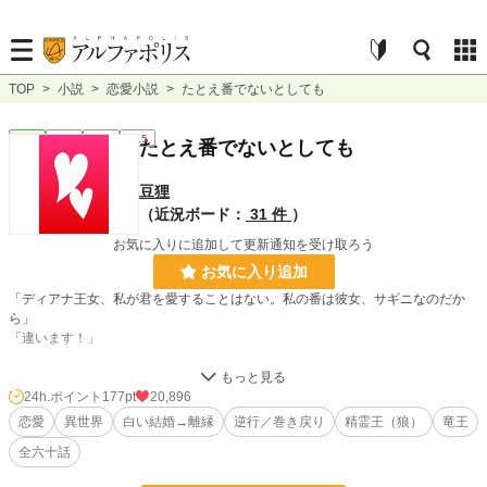
TOP
>
小説
>
恋愛小説
>
たとえ番でないとしても
恋愛
完結
長編
R15
たとえ番でないとしても
豆狸
（近況ボード：
31 件
）
お気に入りに追加して更新通知を受け取ろう
お気に入り追加
「ディアナ王女、私が君を愛することはない。私の番は彼女、サギニなのだか
ら」
「違います！」
私は叫ばずにはいられませんでした。
24h.ポイント
177pt
20,896
「その方ではありません！ 竜王ニコラオス陛下の番は私です！」
恋愛
異世界
白い結婚→離縁
逆行／巻き戻り
精霊王（狼）
竜王
全六十話
──番だと叫ぶ言葉を聞いてもらえなかった花嫁の話です。