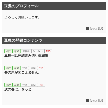
豆狸のプロフィール
よろしくお願いします。
もっと見る
豆狸の登録コンテンツ
小説
恋愛
連載中
ｼｮｰﾄｼｮｰﾄ
R15
豆狸一話完結読み切り短編集
小説
恋愛
完結
短編
R15
番の声が聞こえません。
小説
恋愛
完結
短編
R15
次の春は、きっと
もっと見る