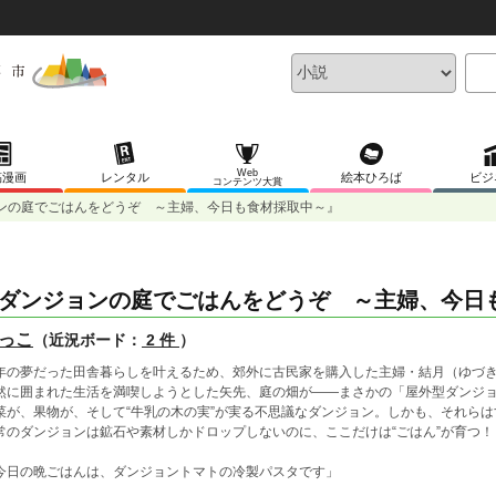
Web
稿漫画
レンタル
絵本ひろば
ビジ
コンテンツ大賞
ンの庭でごはんをどうぞ ～主婦、今日も食材採取中～』
ダンジョンの庭でごはんをどうぞ ～主婦、今日
っこ
（近況ボード：
2 件
）
年の夢だった田舎暮らしを叶えるため、郊外に古民家を購入した主婦・結月（ゆづ
然に囲まれた生活を満喫しようとした矢先、庭の畑が――まさかの「屋外型ダンジ
菜が、果物が、そして“牛乳の木の実”が実る不思議なダンジョン。しかも、それら
常のダンジョンは鉱石や素材しかドロップしないのに、ここだけは“ごはん”が育つ！
今日の晩ごはんは、ダンジョントマトの冷製パスタです」