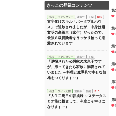
きっこの登録コンテンツ
第
小説
ファンタジー
連載中
長編
R15
文字化けスキル「ポータブルハウ
ス」で追放されましたが、中身は超
第
文明の高級車（家付）だったので、
最強Ｓ級冒険者をうっかり拾って溺
愛されています
第
小説
ファンタジー
連載中
長編
『誘拐された公爵家の末息子です
第
が、帰ってきたら家族に溺愛されて
いました ～料理と魔導具で幸せな領
地をつくります～』
第
小説
ライト文芸
連載中
長編
R15
『人生二周目の育成録 ～ステータス
第
と才能に投資して、今度こそ幸せに
なります～』