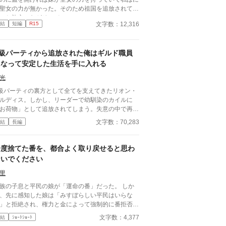
聖女の力が無かった。そのため祖国を追放されて隣
へと旅立ったがそこで……
文字数：12,316
結
短編
R15
A級パーティから追放された俺はギルド職員
になって安定した生活を手に入れる
光
級パーティの裏方として全てを支えてきたリオン・
ルディス。しかし、リーダーで幼馴染のカイルに
お荷物」として追放されてしまう。失意の中で再会
たギルド受付嬢・エリナ・ランフォードに導かれ、
文字数：70,283
結
長編
オンはギルド職員として新たな道を歩み始める。
ち前の数字感覚と管理能力で次々と問題を解決し、
ルド内で頭角を現していくリオン。一方、彼を失っ
一度捨てた番を、都合よく取り戻せると思わ
元パーティは内部崩壊の道を辿っていく――。 こ
ないでください
は、支えることに誇りを持った男が、自らの価値を
明し、安定した未来を掴み取る物語。
里
族の子息と平民の娘が「運命の番」だった。 しか
、先に感知した娘は「みすぼらしい平民はいらな
」と拒絶され、権力と金によって強制的に番拒否の
術を受けさせられる。 一年後。成長した子息は娘
文字数：4,377
結
ｼｮｰﾄｼｮｰﾄ
番だと認識し、今度は「解除しろ」と迫ってきた。