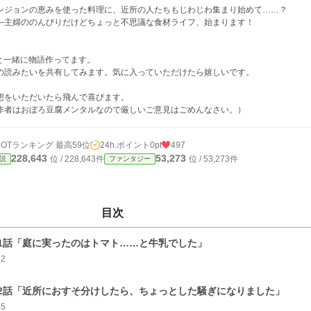
ンジョンの恵みを使った料理に、近所の人たちもじわじわ集まり始めて……？
―主婦ののんびりだけどちょっと不思議な食材ライフ、始まります！
Iと一緒に物語作ってます。
の読みたいを共有してみます。気に入っていただけたら嬉しいです。
想をいただいたら飛んで喜びます。
作者はおぼろ豆腐メンタルなので厳しいご意見はごめんなさい。）
HOTランキング 最高59位
24h.ポイント
0pt
497
228,643
53,273
位 / 228,643件
位 / 53,273件
説
ファンタジー
目次
1話「庭に実ったのはトマト……と牛乳でした」
42
2話「近所におすそ分けしたら、ちょっとした騒ぎになりました」
45