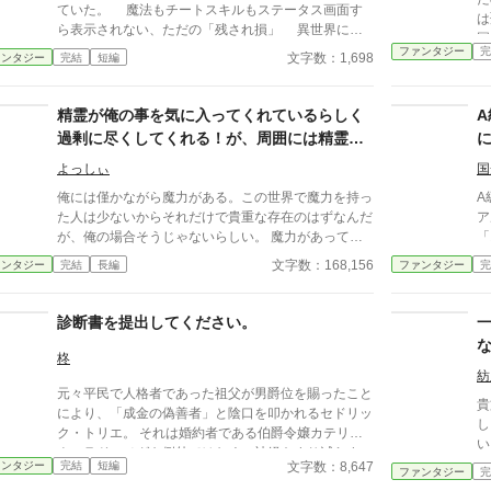
ていた。 魔法もチートスキルもステータス画面す
は
ら表示されない、ただの「残され損」 異世界に行
国
けなかった俺を待っていたのは、世知辛い現実だっ
ファンタジー
完
文字数：1,698
ァンタジー
完結
短編
た。 AI使用状況 GoogleのGeminiさん使ってます〜
誤字脱字チェックと調べ物お願いしてます
精霊が俺の事を気に入ってくれているらしく
過剰に尽くしてくれる！が、周囲には精霊が
見えず俺の評価はよろしくない
よっしぃ
国
俺には僅かながら魔力がある。この世界で魔力を持っ
A
た人は少ないからそれだけで貴重な存在のはずなんだ
ア
が、俺の場合そうじゃないらしい。 魔力があっても
「
普通の魔法が使えない俺。 そんな俺が唯一使える魔
し
文字数：168,156
ァンタジー
完結
長編
ファンタジー
完
法・・・・そんなのねーよ！ 因みに俺の周囲には何
リ
故か精霊が頻繁にやってくる。 任意の精霊を召還す
持
るのは実はスキルなんだが、召喚した精霊をその場に
ギ
診断書を提出してください。
留め使役するには魔力が必要だが、俺にスキルはない
た
ぞ。 極稀にスキルを所持している冒険者がいるが、
れ
柊
引く手あまたでウラヤマ！ そうそう俺の総魔力量は
証
紡
元々平民で人格者であった祖父が男爵位を賜ったこと
少なく、精霊が俺の周囲で顕現化しても何かをさせる
貴
により、「成金の偽善者」と陰口を叩かれるセドリッ
程の魔力がないから直ぐに姿が消えてしまう。 そん
し
ク・トリエ。 それは婚約者である伯爵令嬢カテリー
なある日転機が訪れる。 いつもの如く精霊が俺の魔
い
ナ・ラドゥメグも例外ではなく、神経をすり減らす
力をねだって頂いちゃう訳だが、大抵俺はその場で気
手
文字数：8,647
ァンタジー
完結
短編
日々を送っていた。 そいてラドゥメグ伯爵家を訪れ
ファンタジー
完
を失う。 昔ひょんな事から助けた精霊が俺の所に現
を