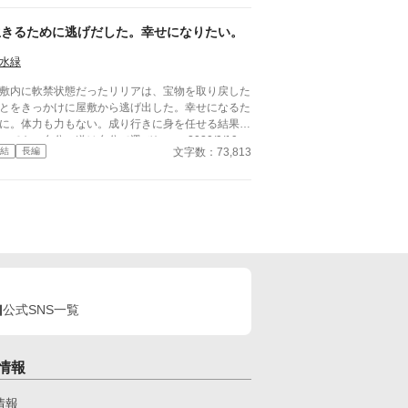
れを拒んだ娘を、彼は「番の義務違反だ」と裁判に
える。 「拒否なさったのは、そちらです」震えな
生きるために逃げだした。幸せになりたい。
らも、少女は法廷で自らの意思を語る。 運命か、
厳か――下された判決は？
水緑
敷内に軟禁状態だったリリアは、宝物を取り戻した
とをきっかけに屋敷から逃げ出した。幸せになるた
に。体力も力もない。成り行きに身を任せる結果に
っても、自分の道は自分で選びたい。 2020/9/19
文字数：73,813
結
長編
一章終了 続きが書け次第また連載再開します。 20
21/2/14 第二章開幕 2021/2/28 完結
公式SNS一覧
情報
情報