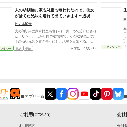
たセドリックと、父クレマンが切り出したこと
れたんだが、この時俺はたまたまうつ伏せで倒れた。
そ
は……。 ※小説家になろう、カクヨム、pixivにも同
因みに顔面ダイブで鼻血が出たのは内緒だ。 そして
訴
夫の幼馴染に家も財産も奪われたので、彼女
じものを投稿しております。
当然ながら意識を失ったが、ふと目を覚ますと俺の周
が
が捨てた兄妹を連れて出ていきます〜辺境伯
囲にはものすごい数の魔石やら素材があって驚いた。
尊
白
精霊曰く御礼だってさ。 どうやら俺の魔力は非常に
家の住み込み家政婦になった今、戻れと言わ
他力本願寺
良いらしい。美味しいのか効果が高いのかは知らん
れてももう遅い～
屋
が、精霊の好みらしい。 何故この日に限って精霊が
夫の幼馴染に家も財産も奪われ、身一つで追い出され
こ
ずっと顕現化しているんだ？ どうやら俺がうつ伏せ
たアリシア。 しかし雨の宿場町で、その幼馴染が実
め
で地面に倒れたのが良かったらしい。 俺と地脈と繋
子の幼い兄妹を置き去りにした現場を目撃する。
な
がって、魔力が無限増殖状態だったようだ。 そして
「私が守る」――血の繋がらないエミルとリリィを連
ファンタジー
完
第
文字数：133,484
ァンタジー
完結
長編
これが俺が冒険者として活動する時のスタイルになっ
れ、彼女は辺境伯家で住み込み家政婦として生き抜く
ていくんだが、理解しがたい体勢での活動に周囲の理
ことを選んだ。 帳簿と観察力、揺るぎない実務能力
解は得られなかった。 そんなある日、1人の女性が俺
を武器に屋敷を立て直し、偏屈だが真っ直ぐな辺境伯
とパーティーを組みたいとやってきた。 ついでに精
ヴィルヘルムの信頼を得るアリシア。 子どもたちに
霊に彼女が呪われているのが分かったので解呪してお
「先生」と呼ばれ、家族のような温かさに包まれなが
いた。 そんなある日、俺は所属しているパーティー
ら、彼との心の距離も静かに縮まっていく。 やがて
から追放されてしまった。 そりゃあ戦闘中だろうが
王都から元夫と幼馴染が「戻ってきてほしい」と懇願
お構いなしに地面に寝そべってしまうんだから、あい
してくるが――。 アリシアは静かに微笑み、こう告
つは一体何をしているんだ！となってしまうのは仕方
げた。 「もう、遅いわ」 追放された有能妻が、子ど
アプリ一覧
がないが、これでも貢献していたんだぜ？ 何せそう
もたちとの家族愛と辺境伯との恋で本当の幸せを掴
している間は精霊達が勝手に魔物を仕留め、素材を集
む、ざまぁと甘さの両方を味わえる完全復讐再生ラブ
めてくれるし、俺の身をしっかり守ってくれているん
ストーリー。全40話。
だが、精霊が視えないメンバーには俺がただ寝ている
ご利用について
会社
だけにしか見えないらしい。 因みにダンジョンのボ
ス部屋に1人放り込まれたんだが、俺と先にパーティ
利用規約
会社