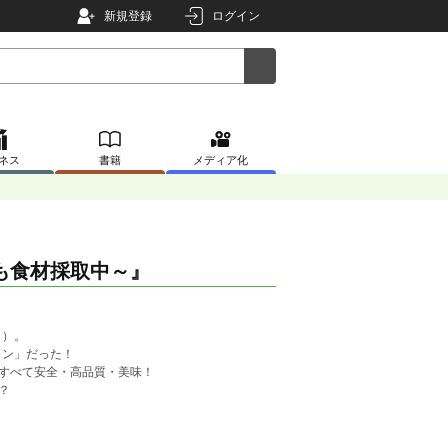
新規登録
ログイン
ネス
書籍
メディア化
も食材採取中～』
き）。
ョン」だった！
はすべて安全・高品質・美味！
？