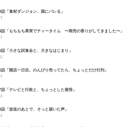
3話「食材ダンジョン、国にバレる」
57
4話「もちもち果実でティータイム 〜商売の香りがしてきました〜」
27
5話「小さな試食会と、大きなはじまり」
42
6話「開店一日目。のんびり売ってたら、ちょっとだけ行列」
47
7話「テレビと行政と、ちょっとした覚悟」
43
8話「放送のあとで、そっと届いた声」
41