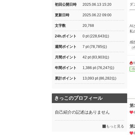
ダ
初回公開日時
2025.06.13 15:20
―
更新日時
2025.06.22 09:00
文字数
20,768
A
私
24h.ポイント
0 pt (228,643位)
感
週間ポイント
7 pt (78,785位)
（
月間ポイント
42 pt (83,903位)
年間ポイント
1,386 pt (76,247位)
小
累計ポイント
13,093 pt (86,282位)
きっこのプロフィール
第
自己紹介の記述はありません
第
もっと見る