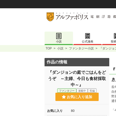
小説
公式漫画
投
TOP
>
小説
>
ファンタジー小説
>
『ダンジョ
作品の情報
『
『ダンジョンの庭でごはんをど
うぞ ～主婦、今日も食材採取
き
中～』
長
ファンタジー
連載中
長編
自
野
お気に入り追加
通
「
お気に入り
80