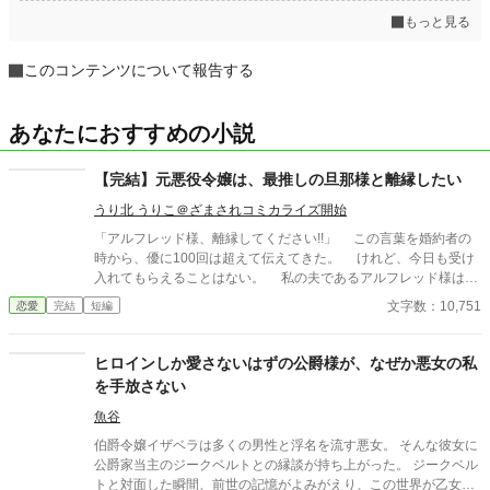
もっと見る
このコンテンツについて報告する
あなたにおすすめの小説
【完結】元悪役令嬢は、最推しの旦那様と離縁したい
うり北 うりこ＠ざまされコミカライズ開始
「アルフレッド様、離縁してください!!」 この言葉を婚約者の
時から、優に100回は超えて伝えてきた。 けれど、今日も受け
入れてもらえることはない。 私の夫であるアルフレッド様は、
前世から大好きな私の最推しだ。 推しの幸せが私の幸せ。 本当
文字数：10,751
恋愛
完結
短編
なら私が幸せにしたかった。 けれど、残念ながら悪役令嬢だっ
た私では、アルフレッド様を幸せにできない。 既に乙女ゲーム
のエンディングを迎えてしまったけれど、現実はその先も続いて
ヒロインしか愛さないはずの公爵様が、なぜか悪女の私
いて、ヒロインちゃんがまだ結婚をしていない今なら、十二分に
を手放さない
割り込むチャンスがあるはずだ。 アルフレッド様がその気にさ
えなれば、逆転以外あり得ない。 その時のためにも、私と離縁
魚谷
する必要がある。 アルフレッド様の幸せのために、絶対に離縁
伯爵令嬢イザベラは多くの男性と浮名を流す悪女。 そんな彼女に
してみせるんだから!! 推しである夫が大好きすぎる元悪役令嬢
公爵家当主のジークベルトとの縁談が持ち上がった。 ジークベル
のカタリナと、妻を愛しているのにまったく伝わっていないアル
トと対面した瞬間、前世の記憶がよみがえり、この世界が乙女ゲ