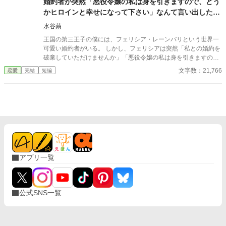
婚約者が突然「悪役令嬢の私は身を引きますので、どう
生の時以上に溺愛されてしまい……！？
かヒロインと幸せになって下さい」なんて言い出したけ
れど、絶対に逃がさない
水谷繭
王国の第三王子の僕には、フェリシア・レーンバリという世界一
可愛い婚約者がいる。 しかし、フェリシアは突然「私との婚約を
破棄していただけませんか」「悪役令嬢の私は身を引きますの
で、どうかヒロインと幸せになって下さい」なんて言い出した。
文字数：21,766
恋愛
完結
短編
彼女の話によると、ここは乙女ゲームの世界で、僕はこれから転
校してくるクリスティーナという少女に恋をして、最後にはフェ
リシアに婚約破棄をつきつけるらしい。 全くわけがわからない。
というか僕が好きなのも結婚したいのもフェリシアだけだ。 彼女
がこんなことを言いだしたのは、僕が愛情をちゃんと伝えていな
かったせいに違いない。反省した僕は彼女の心を取り戻すべく動
き出した。 ◇表紙画像はノーコピーライトガール様のフリーイラ
ストからお借りしました ◆2021/3/23完結 ◆小説家になろうにも
掲載しております
アプリ一覧
公式SNS一覧