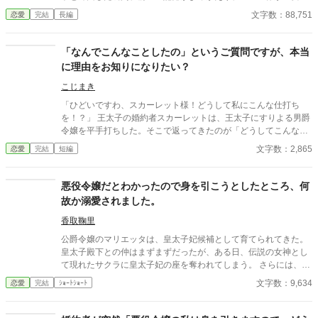
フレッドのラブコメです。 全4話＋番外編が１話となっておりま
ームであることを自覚する。 イザベラは、主要攻略キャラのジー
文字数：88,751
恋愛
完結
長編
す。 ※苦手な方は、ブラウザバックを推奨しております。
クベルトの裏の顔を知ってしまったがために、冒頭で殺されてし
まうモブキャラ。 ゲーム知識を頼りに、どうにか冒頭死を回避し
たイザベラは最弱魔法と言われる付与魔法と前世の知識を頼りに
「なんでこんなことしたの」というご質問ですが、本当
便利グッズを発明し、離婚にそなえて資金を確保する。 いよいよ
に理由をお知りになりたい？
ジークベルトが、乙女ゲームのヒロインと出会う。 離婚を切り出
されることを待っていたイザベラだったが、ジークベルトは平然
こじまき
としていて。 「どうして俺がお前以外の女を愛さなければならな
「ひどいですわ、スカーレット様！どうして私にこんな仕打ち
いんだ？」 予想外の溺愛が始まってしまう！ （世界の平和のため
を！？」 王太子の婚約者スカーレットは、王太子にすりよる男爵
にも）ヒロインに惚れてください、公爵様！！
令嬢を平手打ちした。そこで返ってきたのが「どうしてこんなこ
とを」という質問である。 わからないなら、丁寧にご説明して差
文字数：2,865
恋愛
完結
短編
し上げるわ。でも、本当に大丈夫かしら。 ――全部説明された
ら、あなた破滅するわよ？ ※小説になろうにも投稿しています
悪役令嬢だとわかったので身を引こうとしたところ、何
故か溺愛されました。
香取鞠里
公爵令嬢のマリエッタは、皇太子妃候補として育てられてきた。
皇太子殿下との仲はまずまずだったが、ある日、伝説の女神とし
て現れたサクラに皇太子妃の座を奪われてしまう。 さらには、サ
クラの陰謀により、マリエッタは反逆罪により国外追放されて、
文字数：9,634
恋愛
完結
ｼｮｰﾄｼｮｰﾄ
のたれ死んでしまう。 しかし、死んだと思っていたのに、気づけ
ばサクラが現れる二年前の16歳のある日の朝に戻っていた。 それ
は避けなければと別の行き方を探るが、なぜか殿下に一度目の人