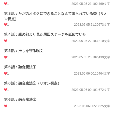
＊＊＊
1
2023.05.05 21:10
2,469文字
表紙イラスト：いよ。様（@iyosuke_114）
第３話：ただのオタクにできることなんて限られている②（リオ
ン視点）
小説
228,745 位 / 228,745 件
1
2023.05.05 21:20
673文字
恋愛
66,363 位 / 66,363 件
第４話：親の顔より見た周回ステージを舐めていた
お気に入り
58
1
2023.05.05 22:10
3,210文字
24h.ポイント
0 pt
第５話：推しを守る呪文
1
2023.05.05 23:10
2,439文字
文字数
91,394
第６話：融合魔法①
更新日時
2026.03.10 22:59
1
2023.05.06 00:10
464文字
初回公開日時
2023.05.05 19:44
第６話：融合魔法②（リオン視点）
週間ポイント
28 pt (56,925 位)
1
2023.05.06 00:10
1,672文字
月間ポイント
154 pt (56,733 位)
第６話：融合魔法③
年間ポイント
2,147 pt (65,458 位)
1
2023.05.06 00:20
825文字
累計ポイント
24,600 pt (64,384 位)