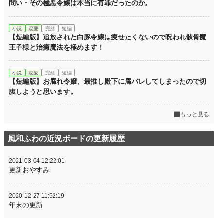
問い・その極悪令嬢は本当に有罪だったのか。
小説
恋愛
完結
短編
【短編版】追放された白豚令嬢は痩せたくないので呪われ骸骨魔
王子様と治癒魔法を極めます！
小説
恋愛
完結
短編
【短編版】お腐れ令嬢、最推し殿下に腐バレしてしまったので切
腹しようと思います。
もっと見る
風和ふわの近況ボードの更新履歴
2021-03-04 12:22:01
更新おやすみ
2020-12-27 11:52:19
年末の更新