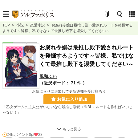
TOP
>
小説
>
恋愛小説
>
お腐れ令嬢は最推し殿下愛されルートを発掘する
ようです～皆様、私ではなくて最推し殿下を溺愛してください～
恋愛
連載中
長編
お腐れ令嬢は最推し殿下愛されルート
を発掘するようです～皆様、私ではな
くて最推し殿下を溺愛してください～
風和ふわ
（近況ボード：
71 件
）
お気に入りに追加して更新通知を受け取ろう
お気に入り追加
「乙女ゲームの主人公がいないなら最推し溺愛（※BL）ルートを作ればいいじ
ゃない！」
神から魔法の力を授かる儀式──戴聖式。
24h.ポイント
0pt
28