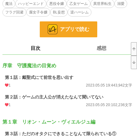
傲慢我儘令嬢と名高いディア・ムーン・ヴィエルジュは父や兄と同じ「氷魔法」
魔法
ハッピーエンド
悪役令嬢
乙女ゲーム
異世界転生
溺愛
を授かる……はずだった！
フラグ回避
腐女子令嬢
BL妄想
逆ハーレム
実際にディアが授かったのは盾や壁を実物化し、自分や他人を守護する魔法──
守護魔法だったのだ。
アプリで読む
「守護、魔法？ それって……障壁……を出したりする魔法……なの？ そ、そ
れって──推しと推しを閉じ込めて……観察とか、できちゃうんじゃない！？
二次創作でよく見た、「〇〇しないと出れない部屋」とか作れちゃうんじゃな
い！？ ……え、最高オブ最高かな？？」
目次
感想
そこからディアは自分が乙女ゲーム「黎明のリュミエール」の悪役令嬢に転生し
てしまったことに気づく。
序章 守護魔法の目覚め
また、同じ年の戴聖式で現れるはずの主人公が現れなかったことも知らされる。
第１話：戴聖式にて前世を思い出す
主人公がいなければ、物語にハッピーエンドはない。
1
2023.05.05 19:44
3,942文字
「そうだわ、主人公がいないなら最推し溺愛（※ＢＬ）ルートを作ればいいじゃ
ない！ そして私は頃合いをみて殿下に円満に婚約破棄してもらって、のんびり
第２話：ゲームの主人公が消えたなんて聞いてない
とオタ活ライフを送るのよ！！」
1
2023.05.05 20:10
2,236文字
そうしてディアは最推しであり、この物語のヒロインと並ぶ主人公であるクリス
をヒロインに仕立て上げることで、物語をハッピーエンドに導く作戦を考えたの
第１章 リオン・ムーン・ヴィエルジュ編
だった……。
第３話：ただのオタクにできることなんて限られている①