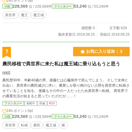
24h.ポイント
0pt
228,569
53,240
位 / 228,569件
位 / 53,240件
小説
ファンタジー
異世界
魔王
魔王城
感想数 0
文字数 628
最終更新日 2018.09.25
登録日 2018.09.25
7
お気に入り追加
3
農民移植で異世界に来た私は魔王城に乗り込もうと思う
reki0
農民歴30年、年齢40歳の男、後藤仁は心臓発作で死んでしまう。 そして女神と
出会い、異世界の農民減少に伴い、農業しか取り柄のない人間を異世界に転移さ
せていることを知る。 後藤もその中の一人だったため異世界へ転移。 異世界で
の農業生活が始まると思っていたのだが……！
ファンタジー
連載中
長編
R15
24h.ポイント
0pt
228,569
53,240
位 / 228,569件
位 / 53,240件
小説
ファンタジー
異世界
転移
農民
魔王城
鍬