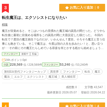
3
お気に入り追加
0
転生魔王は、エクソシストになりたい
梢瓏
魔王が目覚めると、そこはいつもの見慣れた魔王城の謁見の間だった。どうやら
転生後に最初に目覚める場所をこの謁見の間に大昔設定した様だった。 今回の
転生で７度目の魔王就任？なのだが、いかんせん７度目。そろそろ魔王と言う仕
事にも飽きている。 そこで魔王は、今度は別の人生を歩みたい！と、思い立つ
が･･･その前にその魔王たらしめている容姿を何とかする処から始めましょう
と、筆頭補佐官に促される。 魔王は、いつエクソシストになれるのか？
ファンタジー
連載中
長編
24h.ポイント
0pt
228,569
53,240
位 / 228,569件
位 / 53,240件
小説
ファンタジー
第6回次世代ファンタジーカップ
異世界
ファンタジー
転生
魔王
魔法
エルフ
エクソシスト
魔王城
美人補佐官
感想数 0
文字数 43,547
最終更新日 2026.05.07
登録日 2026.04.22
4
お気に入り追加
4