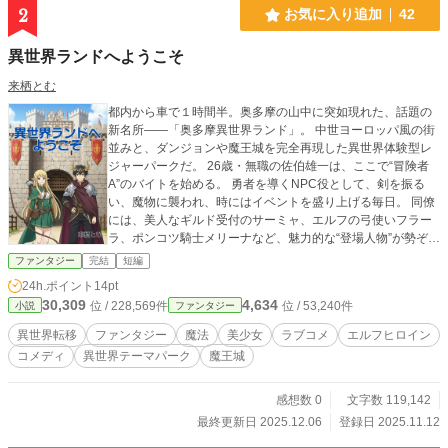
2
お気に入り追加
42
異世界ランドへようこそ
来栖とむ
都内から車で１時間半。奥多摩の山中に突如現れた、話題の
新名所――「奥多摩異世界ランド」。 中世ヨーロッパ風の街
並みと、ダンジョンや魔王城を完全再現した異世界体験型レ
ジャーパークだ。 26歳・無職の佐伯雄一は、ここで“冒険者
A”のバイトを始める。 勇者を導くNPC役として、剣を振る
い、魔物に襲われ、時にはイベントを盛り上げる毎日。 同僚
には、美人なギルド受付のサーミャ、エルフの弓使いフラー
ラ、ポンコツ騎士メリーナなど、魅力的な“登場人物”が勢ぞろ
い。 ――しかしある日、「魔王が逃げた」という衝撃の知ら
ファンタジー
完結
短編
せが入る。 「体格が似てるから」という理由で、雄一は急
24h.ポイント
14pt
遽、魔王役の代役を任されることに。 だが、演技を終えた
30,309
4,634
位 / 228,569件
位 / 53,240件
小説
ファンタジー
後、案内された扉の先にあったのは……本物の異世界だっ
た！ 経営者は魔族、同僚はガチの魔物。 魔王城で始まる、ま
異世界転移
ファンタジー
魔法
美少女
ラブコメ
エルフヒロイン
さかの「異世界勤務」生活！ やがて魔王の後継問題に巻き込
コメディ
異世界テーマパーク
魔王城
まれ、スタンピードも発生（？）の裏で、フラーラとの恋が
動き出す――。 笑えて、トキメいて、ちょっと泣ける。 現代
×異世界×職場コメディ、開園！
感想数 0
文字数 119,142
最終更新日 2025.12.06
登録日 2025.11.12