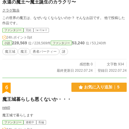
永遠の魔王〜魔王誕生のカラクリ〜
クラゲ散歩
この世界の魔王は、なぜいなくならないのか？ そんなお話です。 他で投稿した
作品です。
ファンタジー
完結
ｼｮｰﾄｼｮｰﾄ
24h.ポイント
0pt
228,569
53,240
位 / 228,569件
位 / 53,240件
小説
ファンタジー
魔王城
魔王
勇者パーティー
謎
感想数 0
文字数 934
最終更新日 2022.07.24
登録日 2022.07.24
6
お気に入り追加
5
魔王城暮らしも悪くないか・・・
reki0
魔王城で暮らします
ファンタジー
連載中
長編