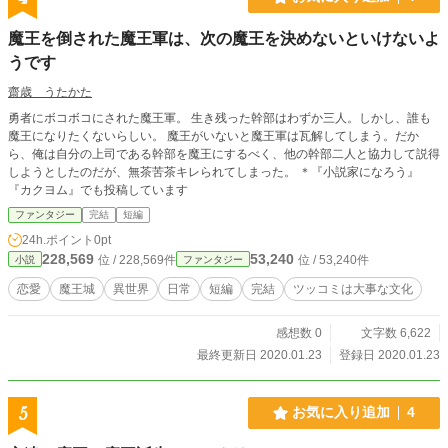
魔王を倒された魔王軍は、次の魔王を決めないといけないよ
うです
齋歳 うたかた
勇者にボコボコにされた魔王軍。 生き残った幹部はわずか三人。しかし、誰も
魔王になりたくないらしい。 魔王がいないと魔王軍は瓦解してしまう。だか
ら、俺は自分の上司である幹部を魔王にするべく、他の幹部二人と協力して説得
しようとしたのだが、無茶苦茶キレられてしまった。 ＊『小説家になろう』
『カクヨム』でも投稿しています
ファンタジー
完結
短編
24h.ポイント
0pt
228,569
53,240
位 / 228,569件
位 / 53,240件
小説
ファンタジー
恋愛
魔王城
異世界
日常
短編
完結
ツッコミは大事な文化
感想数 0
文字数 6,622
最終更新日 2020.01.23
登録日 2020.01.23
5
お気に入り追加
4