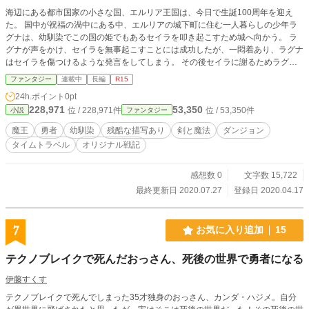
海辺にある都市国家の小さな国、エルリア王国は、今日で生誕100周年を迎え
た。 国中が祝福の渦中にある中、エルリアの城下町に住む一人暮らしの少年ラ
グナは、幼馴染でこの国の姫でもあるセイラを叩き起こすため城へ向かう。 ラ
グナが声をかけ、セイラを無事起こすことには成功したが、一悶着あり、ラグナ
はセイラを傷つけるような発言をしてしまう。 その後セイラに謝るためラグナ
は親友の少女ユンと共に再び城へ向かう。道中で知り合いのエリート兵士クルア
ファンタジー
連載中
長編
R15
と出会い、セイラの部屋にたどり着く。 しかしラグナが部屋の扉をノックして
24h.ポイント
0pt
も、部屋からは返事はおろか物音一つしなかった。 不審に思ったラグナとクル
228,971
53,350
位 / 228,971件
位 / 53,350件
小説
ファンタジー
アが部屋のドアを蹴破り中へ入ると、そこには衝撃の光景が広がっていて──。
刻を超えて世界と幼馴染を救う！過去✕未来のタイムトラベルファンタジー、開
魔王
勇者
幼馴染
残酷な描写あり
剣と魔法
ダンジョン
幕！ 注）この作品は少し前に僕が「魔王が強すぎて勝てないので、一度世界を
タイムトラベル
オリジナル戦記
ぶっ壊して作り直そうと思います」という名前で投稿し削除していたものを改題
し、大幅に加筆・修正して再UPした作品です。 原作を読んでいてくださった数
少ない読者の皆様も、今新しく知ったという新規の読者の皆様も、すべての方に
感想数 0
文字数 15,722
楽しんでいただければ幸いです。 感想、ご意見お待ちしております。
最終更新日 2020.07.27
登録日 2020.04.17
7
お気に入り追加
15
テクノブレイクで死んだおっさん、死後の世界で勇者になる
伊藤すくす
テクノブレイクで死んでしまった35才独身のおっさん、カンダ・ハジメ。自分