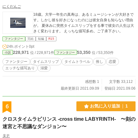
にくだんご
18歳。大学一年生の真寿は、あるミュージシャンが大好きで
す。しかし彼を好きになったのには彼女自身も知らない理由
が。 夏休みに突然タイムスリップをする事で彼女の人生は大
きく変わります。 えっちな描写多め。ご了承下さい。
ファンタジー
完結
短編
R15
24h.ポイント
0pt
228,971
53,350
位 / 228,971件
位 / 53,350件
小説
ファンタジー
ファンタジー
タイムスリップ
タイムトラベル
推し
恋愛
エッチな描写あり
溺愛
感想数 1
文字数 33,112
最終更新日 2021.09.09
登録日 2021.09.06
6
お気に入り追加
1
クロスタイムラビリンス -cross time LABYRINTH- 〜刻の
迷宮と不思議なダンジョン〜
タナ