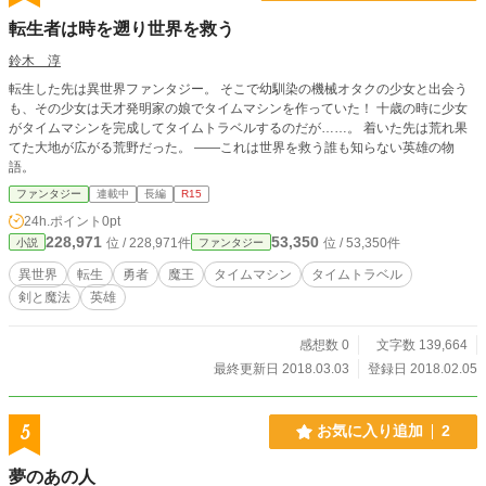
転生者は時を遡り世界を救う
鈴木 淳
転生した先は異世界ファンタジー。 そこで幼馴染の機械オタクの少女と出会う
も、その少女は天才発明家の娘でタイムマシンを作っていた！ 十歳の時に少女
がタイムマシンを完成してタイムトラベルするのだが……。 着いた先は荒れ果
てた大地が広がる荒野だった。 ――これは世界を救う誰も知らない英雄の物
語。
ファンタジー
連載中
長編
R15
24h.ポイント
0pt
228,971
53,350
位 / 228,971件
位 / 53,350件
小説
ファンタジー
異世界
転生
勇者
魔王
タイムマシン
タイムトラベル
剣と魔法
英雄
感想数 0
文字数 139,664
最終更新日 2018.03.03
登録日 2018.02.05
5
お気に入り追加
2
夢のあの人