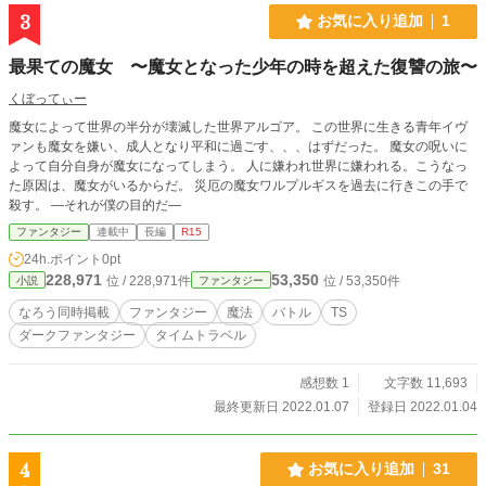
3
お気に入り追加
1
最果ての魔女 〜魔女となった少年の時を超えた復讐の旅〜
くぼってぃー
魔女によって世界の半分が壊滅した世界アルゴア。 この世界に生きる青年イヴ
ァンも魔女を嫌い、成人となり平和に過ごす、、、はずだった。 魔女の呪いに
よって自分自身が魔女になってしまう。 人に嫌われ世界に嫌われる。こうなっ
た原因は、魔女がいるからだ。 災厄の魔女ワルプルギスを過去に行きこの手で
殺す。 ―それが僕の目的だ―
ファンタジー
連載中
長編
R15
24h.ポイント
0pt
228,971
53,350
位 / 228,971件
位 / 53,350件
小説
ファンタジー
なろう同時掲載
ファンタジー
魔法
バトル
TS
ダークファンタジー
タイムトラベル
感想数 1
文字数 11,693
最終更新日 2022.01.07
登録日 2022.01.04
4
お気に入り追加
31