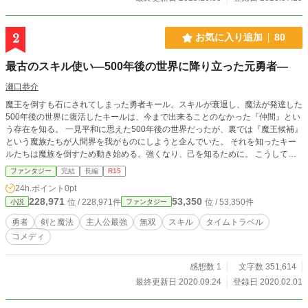
2
お気に入り追加
80
最古のスキル使い―500年後の世界に降り立った元勇者―
瀬口恭介
魔王を倒すも石にされてしまった勇者キール。スキルが衰退し、魔法が発達した
500年後の世界に復活したキールは、今まで出来ることのなかった『仲間』とい
う存在を知る。 一見平和に思えた500年後の世界だったが、裏では『魔王候補』
という魔族たちが人間界を我がものにしようと企んでいた。 それを知ったキー
ルたちは魔族を倒すため動き始める。強くなり、己を知るために。 こうして、
長いようで短い戦いが始まる。 これは、一度勇者としての役目を終えたキール
ファンタジー
完結
長編
R15
とその仲間たちが自らの心象を探し求める物語。 ※この作品は小説家になろ
24h.ポイント
0pt
う、カクヨム、ノベルアップ＋にも投稿しています。 ※元勇者のスキル無双か
228,971
53,350
位 / 228,971件
位 / 53,350件
小説
ファンタジー
らタイトル変更しました。 ※24日に最終話更新予定です。
勇者
剣と魔法
主人公最強
無双
スキル
タイムトラベル
コメディ
感想数 1
文字数 351,614
最終更新日 2020.09.24
登録日 2020.02.01