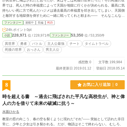
が異世界に飛ばされたと思ったが、実はそこは死後の世界だった！その死後の世
界では、死んだ時の幸福度によって天国か地獄に行くかが決められる。最高に気
持ちいい死に方で死んだハジメは過去最高の幸福度を叩き出してしまい、天国側
と敵対する地獄側を倒すために一緒に戦ってくれと頼まれ―― そんなこんなで
天国と地獄の戦に巻き込まれたハジメのセカンドライフが始まる。 小説家にな
ファンタジー
連載中
長編
R15
ろうでも同じ内容で投稿してます！ https://ncode.syosetu.com/n8610es/
24h.ポイント
0pt
228,971
53,350
位 / 228,971件
位 / 53,350件
小説
ファンタジー
異世界
勇者
バトル
主人公最強
チート
タイムトラベル
死後の世界
おっさん
男主人公
感想数 0
文字数 199,984
最終更新日 2019.01.12
登録日 2018.05.14
8
お気に入り追加
0
時を超える書 ～過去に飛ばされた平凡な高校生が、神と偉
人の力を借りて未来の破滅に抗う～
水面ひかる
教室の窓の向こう、春の空を裂くように現れた“それ”―― 突如として訪れた非日
常に、少年と少女は引き裂かれる。 だが、物語はそこで終わらない。 むしろ、