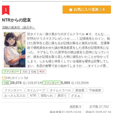
1
お気に入り追加
6
NTRからの悲哀
流離の風来坊（病欠中）
旧タイトル：独り善がりのタイムトラベル ★そ、そんな……
NTRがクリスマスプレゼントか……！ 記憶喪失ヒロイン、助
けた医学生と恋に落ちるが記憶が蘇ると彼氏が出現。 交通事
故で偶然居合わせた誠が救急処置をした清美が記憶喪失にな
った。 ケアをしていた医学生の彼は彼女と恋仲になっていく
が、彼女が記憶を取り戻した時に彼氏がいたことが分かって
しまう。しかも彼と仲良くしている場面を櫻井は目撃してし
まい、失恋の衝撃で走り始めてしまうが……タイミング悪く
トラックに跳ねられ亡くなってしまう。 友人らから恩人が櫻
ファンタジー
完結
短編
R15
井だという事を知らされた清美は、後悔の人生を歩む。 ★全
24h.ポイント
7pt
削除するつもりでしたが人気話の数話のみ残しました。
38,076
5,985
位 / 228,971件
位 / 53,350件
小説
ファンタジー
ファンタジー
タイムリープ
タイムトラベル
家族愛
守秘義務
おっさん主人公
NTR
寝取られ
裏切り
ざまぁ
感想数 0
文字数 27,702
最終更新日 2025.10.03
登録日 2025.07.19