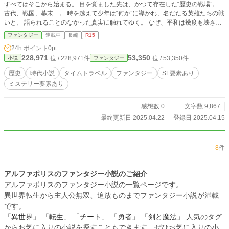
すべてはそこから始まる。 目を覚ました先は、かつて存在した“歴史の戦場”。
古代、戦国、幕末…。 時を越えて少年は“何か”に導かれ、名だたる英雄たちの戦
いと、 語られることのなかった真実に触れてゆく。 なぜ、平和は幾度も壊され
なければならなかったのか。 誰がその運命を望んだのか。 そして、自分はなぜ
ファンタジー
連載中
長編
R15
選ばれたのか―― 過去と未来を結ぶ“旅”の果てに、少年がたどり着く答えとは。
24h.ポイント
0pt
熱き戦火の中に生きる人々の想い、 交錯する運命と謎、 そして帰るべき“現在
228,971
53,350
位 / 228,971件
位 / 53,350件
小説
ファンタジー
（いま）”を守りたいという願いが、 やがて歴史を変える力となる。 これは、一
人の高校生が、 時を超えて「本当の平和」を問い直す戦記×ドラマ×ミステリ
歴史
時代小説
タイムトラベル
ファンタジー
SF要素あり
ー。
ミステリー要素あり
感想数 0
文字数 9,867
最終更新日 2025.04.22
登録日 2025.04.15
8
件
アルファポリスのファンタジー小説のご紹介
アルファポリスのファンタジー小説の一覧ページです。
異世界転生から主人公無双、追放ものまでファンタジー小説が満載
です。
「
異世界
」 「
転生
」 「
チート
」 「
勇者
」 「
剣と魔法
」 人気のタグ
からお気に入りの小説を探すこともできます。ぜひお気に入りの小