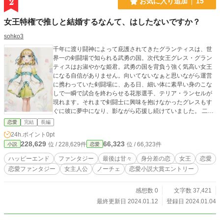
2
お気に入り追加
15
女王特権で推しと結婚するなんて、はしたないですか？
sohko3
千年に渡り闘神によって庇護されてきたグランティスは、世
界一の剣闘場で知られる武勇の国。次代女王グレス・グラン
ティスはお淑やかな姫君。武勇の国を背負う強く気高い女王
になる自信がありません。向いてないなぁと思いながら運営
に携わっていた剣闘場に、ある日、細い体に素早い身のこな
しで一瞬で試合を終わらせる花形選手、テリア・ランセルが
現れます。それまで剣闘士に興味を抱けなかったグレスもす
ぐに彼に夢中になり、影ながら応援し続けていました。 二十
四歳になるグレスに、そろそろ世継ぎを産むべきという圧力
恋愛
完結
長編
がかかり始めます。その時、彼女は思いました。「誰かの子
24h.ポイント
0pt
供を産まなければならないのなら、わたくしはあの方の子供
228,629
66,323
位 / 228,629件
位 / 66,323件
小説
恋愛
が産みたい」 しかし、女王の地位を利用して人気選手に近付
こうとする自分を「はしたない」と思い悩みます。 （sideグ
ハッピーエンド
ファンタジー
最後は甘々
身分差の恋
女王
恋愛
レスはエブリスタ執筆応援キャンペーンで佳作受賞。sideテ
恋愛ファンタジー
女主人公
ノーチェ
恋愛小説大賞エントリー
ラは妄想コンテストで優秀作品選出されました）1/12まで連
載
感想数 0
文字数 37,421
最終更新日 2024.01.12
登録日 2024.01.04