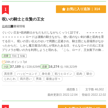
1
お気に入り追加
314
呪いの騎士と生贄の王女
佐崎咲
書籍情報
ぐいぐい王女×筋肉騎士がもだもだしながらくっつく話です。 ＝＝＝＝＝＝
＝＝＝＝＝＝＝＝ ロードは凄腕の騎士ながら、使い道のない剣の腕と筋肉を育
てる日々。 呪いの言い伝えのせいで周囲に忌避され、騎士団にも居場所がなか
ったからだ。 しかし魔王復活の兆しが現れたある日、そんなロードの元に王女
プリメラが呪いの力を利用しようと現れる。 「こら、ロード、王女殿下の御前
だぞ！ いい加減鉄アレイをやめなさい！」 と怒られながらも王女の話を聞く
恋愛
完結
短編
と、どうやら自身の命を救った兄王子が魔王討伐に行くのを食い止めたいらし
24h.ポイント
7pt
い。 だからって『最後の王女』と『呪いの騎士』で先に魔王討伐するってどう
37,189
16,274
位 / 228,629件
位 / 66,323件
小説
恋愛
いうことだよとロードが筋トレの片手間に状況を見守るうち、気づけば王女と同
僚たちが舌戦となっていた。 そこで王女の魔王討伐は思ってもいない方向に転
異世界
ハッピーエンド
身分差
戦うヒロイン
筋肉
騎士
がり始める。 ぐいぐいくる王女をもて余す中、ピンクの髪の聖女まで空から
じれじれ
両片思い
男装
最後は甘々
降ってきて、「私はあなたのこと、怖くないわ」と言い出す。 ロードが異世界
から来た聖女による私だけは特別アピールを受けているとそこにプリメラがやっ
てきて―― ＝＝＝＝＝＝＝＝＝＝＝＝＝＝＝＝＝＝＝＝＝ 最後はお決まりの
感想数 1
文字数 46,002
甘々です。 小説家になろう様にも掲載していますが一部構成が異なります。タ
最終更新日 2022.12.04
登録日 2022.12.02
イトルも異なります。どっちがいいんだろう… ※無断転載・複写はお断りいた
します。