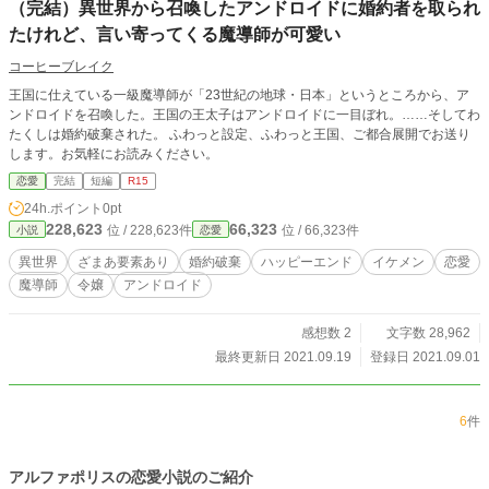
（完結）異世界から召喚したアンドロイドに婚約者を取られ
たけれど、言い寄ってくる魔導師が可愛い
コーヒーブレイク
王国に仕えている一級魔導師が「23世紀の地球・日本」というところから、ア
ンドロイドを召喚した。王国の王太子はアンドロイドに一目ぼれ。……そしてわ
たくしは婚約破棄された。 ふわっと設定、ふわっと王国、ご都合展開でお送り
します。お気軽にお読みください。
恋愛
完結
短編
R15
24h.ポイント
0pt
228,623
66,323
位 / 228,623件
位 / 66,323件
小説
恋愛
異世界
ざまあ要素あり
婚約破棄
ハッピーエンド
イケメン
恋愛
魔導師
令嬢
アンドロイド
感想数 2
文字数 28,962
最終更新日 2021.09.19
登録日 2021.09.01
6
件
アルファポリスの恋愛小説のご紹介