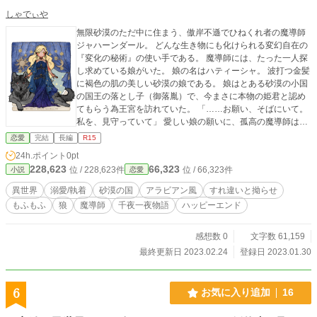
しゃでぃや
無限砂漠のただ中に住まう、傲岸不遜でひねくれ者の魔導師
ジャハーンダール。 どんな生き物にも化けられる変幻自在の
『変化の秘術』の使い手である。 魔導師には、たった一人探
し求めている娘がいた。 娘の名はハティーシャ。 波打つ金髪
に褐色の肌の美しい砂漠の娘である。 娘はとある砂漠の小国
の国王の落とし子（御落胤）で、今まさに本物の姫君と認め
てもらう為王宮を訪れていた。 「……お願い、そばにいて。
私を、見守っていて」 愛しい娘の願いに、孤高の魔導師は奮
起した。 だがしかし。 ハティーシャの前では『変化の秘術』
恋愛
完結
長編
R15
が解けず、狼の姿のまま！ しかも、ハティーシャにはただの
24h.ポイント
0pt
可愛いワンワンだと思われている！？ ハティーシャは無事に
228,623
66,323
位 / 228,623件
位 / 66,323件
小説
恋愛
姫君と認められるのか？ 傲慢な魔導師の初恋（！？）は一体
どうなる？ ※『私の可愛い大神官さま！』と同一世界観で
異世界
溺愛/執着
砂漠の国
アラビアン風
すれ違いと拗らせ
す。舞台は砂漠の小国です。 ※アラビアンナイト風のゆるふ
もふもふ
狼
魔導師
千夜一夜物語
ハッピーエンド
わ設定です。 ※R15は一応念のため。 表紙イラストは許可を
頂戴し、「MY DOLL MAKER」様で作成しています。 kuren.
@seep_999 Picrew「MY DOLL MAKER」https://picrew.me/i
感想数 0
文字数 61,159
mage_maker/610761
最終更新日 2023.02.24
登録日 2023.01.30
6
お気に入り追加
16