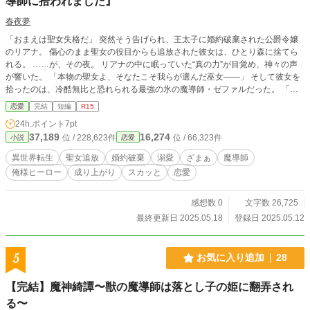
導師に拾われました』
春夜夢
「おまえは聖女失格だ」 突然そう告げられ、王太子に婚約破棄された公爵令嬢
のリアナ。 傷心のまま聖女の役目からも追放された彼女は、ひとり森に捨てら
れる。 ……が、その夜。 リアナの中に眠っていた“真の力”が目覚め、神々の声
が響いた。 「本物の聖女よ、そなたこそ我らが選んだ巫女――」 そして彼女を
拾ったのは、冷酷無比と恐れられる最強の氷の魔導師・ゼファルだった。 「俺
の妻になれ。……世界を共に壊そう」 偽物の聖女が残った王国。 裏切った王太
恋愛
完結
短編
R15
子たちをよそに、リアナの“真なる覚醒”が始まる──！
24h.ポイント
7pt
37,189
16,274
位 / 228,623件
位 / 66,323件
小説
恋愛
異世界転生
聖女追放
婚約破棄
溺愛
ざまぁ
魔導師
俺様ヒーロー
成り上がり
スカッと
恋愛
感想数 0
文字数 26,725
最終更新日 2025.05.18
登録日 2025.05.12
5
お気に入り追加
28
【完結】魔神綺譚〜獣の魔導師は落とし子の姫に翻弄され
る〜