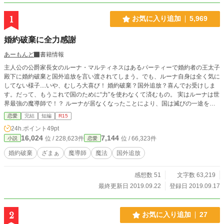
1
お気に入り追加
5,969
婚約破棄に全力感謝
あーもんど
書籍情報
主人公の公爵家長女のルーナ・マルティネスはあるパーティーで婚約者の王太子
殿下に婚約破棄と国外追放を言い渡されてしまう。でも、ルーナ自身は全く気に
してない様子....いや、むしろ大喜び！ 婚約破棄？国外追放？喜んでお受けしま
す。だって、もうこれで国のために“力”を使わなくて済むもの。 実はルーナは世
界最強の魔導師で！？ ルーナが居なくなったことにより、国は滅びの一途を辿
る！ 「滅び行く国を遠目から眺めるのは大変面白いですね」 ※色々な人達の目
恋愛
完結
短編
R15
線から話は進んでいきます。 ※HOT&恋愛&人気ランキング一位ありがとうござ
24h.ポイント
49pt
います(2019 9/18)
16,024
7,144
位 / 228,623件
位 / 66,323件
小説
恋愛
婚約破棄
ざまぁ
魔導師
魔法
国外追放
感想数 51
文字数 63,219
最終更新日 2019.09.22
登録日 2019.09.17
2
お気に入り追加
27