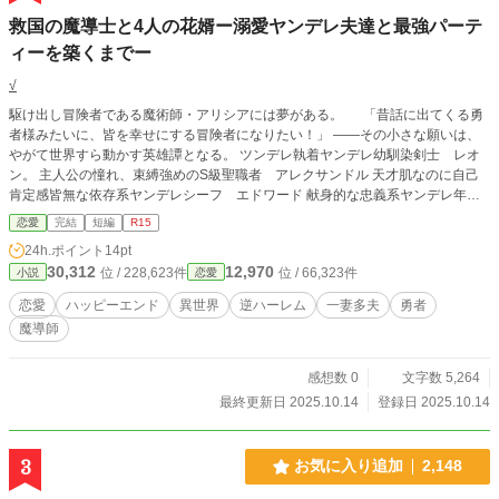
救国の魔導士と4人の花婿ー溺愛ヤンデレ夫達と最強パーテ
ィーを築くまでー
√
駆け出し冒険者である魔術師・アリシアには夢がある。 「昔話に出てくる勇
者様みたいに、皆を幸せにする冒険者になりたい！」 ――その小さな願いは、
やがて世界すら動かす英雄譚となる。 ツンデレ執着ヤンデレ幼馴染剣士 レオ
ン。 主人公の憧れ、束縛強めのS級聖職者 アレクサンドル 天才肌なのに自己
肯定感皆無な依存系ヤンデレシーフ エドワード 献身的な忠義系ヤンデレ年下
騎士 ギルバート 「君を手に入れられないぐらいならーー仮に共有することに
恋愛
完結
短編
R15
なってでも，俺達は君を諦めない」 「それなら私が全員幸せにしてみせる。全
24h.ポイント
14pt
員平等に満足するぐらい愛を注ぎながら、ね？」 彼ら4人と旅を続けるアリシア
30,312
12,970
位 / 228,623件
位 / 66,323件
小説
恋愛
は、世界の秘密と向き合いながら、“最強”と“愛”の意味を知っていく。 これは愛
と絆で世界を変える、とある魔導士の冒険譚。 何処までも自由な世界に生ま
恋愛
ハッピーエンド
異世界
逆ハーレム
一妻多夫
勇者
れ落ちた、強く愛情深い女魔導師がパーティーメンバーである4人の男と一緒に
魔導師
愛と力で世界を救う、最強の勇者に成長するお話です。 恋愛＋冒険になりま
す。 【注意】 この物語の世界観には、以下のような現実とは異なる文化・価
値観が登場します。ご不安な方はご注意ください。 子供の出来方がコウノト
感想数 0
文字数 5,264
リ方式 多夫多妻も文化的に一般的 同性・異性婚も一般的、同性間でも子供
最終更新日 2025.10.14
登録日 2025.10.14
ができる いつか長編で書きたいけど逆ハー恋愛要素強めハイファンタジーっ
て誰が読むの？ 感があるのでプロローグと一話だけとりあえず投稿です とり
あえず設定考え直して同様のものいつか投稿します……！
3
お気に入り追加
2,148