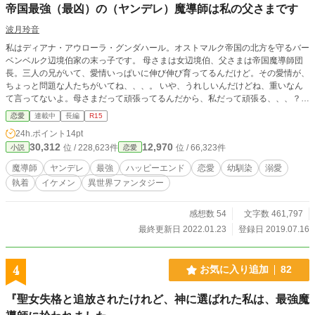
帝国最強（最凶）の（ヤンデレ）魔導師は私の父さまです
波月玲音
私はディアナ・アウローラ・グンダハール。オストマルク帝国の北方を守るバー
ベンベルク辺境伯家の末っ子です。 母さまは女辺境伯、父さまは帝国魔導師団
長。三人の兄がいて、愛情いっぱいに伸び伸び育ってるんだけど。その愛情が、
ちょっと問題な人たちがいてね、、、。 いや、うれしいんだけどね、重いなん
て言ってないよ。母さまだって頑張ってるんだから、私だって頑張る、、、？愛
情って頑張って受けるものだっけ？ これは愛する父親がヤンデレ最凶魔導師と
恋愛
連載中
長編
R15
知ってしまった娘が、（はた迷惑な）溺愛を受けながら、それでも頑張って勉強
24h.ポイント
14pt
したり恋愛したりするお話、の予定。 ヤンデレの解釈がこれで合ってるのか疑
30,312
12,970
位 / 228,623件
位 / 66,323件
小説
恋愛
問ですが、、、。Ｒ１５は保険です。 本人が主役を張る前に、大人たちが動き
出してしまいましたが、一部の兄も暴走気味ですが、主役はあくまでディー、の
魔導師
ヤンデレ
最強
ハッピーエンド
恋愛
幼馴染
溺愛
予定です。ただ、アルとエレオノーレにも色々言いたいことがあるようなので、
執着
イケメン
異世界ファンタジー
ひと段落ごとに、番外編を入れたいと思ってます。 ７月２９日、章名を『本編
に関係ありません』、で投稿した番外編ですが、多少関係してくるかも、と思
い、番外編に変更しました。紛らわしくて申し訳ありません。
感想数 54
文字数 461,797
最終更新日 2022.01.23
登録日 2019.07.16
4
お気に入り追加
82
『聖女失格と追放されたけれど、神に選ばれた私は、最強魔