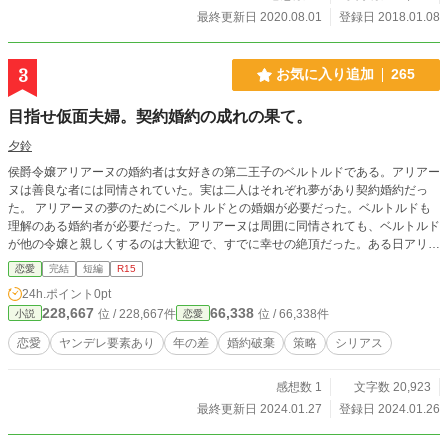
最終更新日 2020.08.01
登録日 2018.01.08
3
お気に入り追加
265
目指せ仮面夫婦。契約婚約の成れの果て。
夕鈴
侯爵令嬢アリアーヌの婚約者は女好きの第二王子のベルトルドである。アリアー
ヌは善良な者には同情されていた。実は二人はそれぞれ夢があり契約婚約だっ
た。 アリアーヌの夢のためにベルトルドとの婚姻が必要だった。ベルトルドも
理解のある婚約者が必要だった。アリアーヌは周囲に同情されても、ベルトルド
が他の令嬢と親しくするのは大歓迎で、すでに幸せの絶頂だった。ある日アリア
ーヌは不幸のどん底に突き落とされた。そして、アリアーヌの努力が全て本人に
恋愛
完結
短編
R15
とっては都合の悪いように勘違いを生む。策に溺れた侯爵令嬢の物語。 恋愛要
24h.ポイント
0pt
素は薄く残酷描写とR15はお守りかわりです。
228,667
66,338
位 / 228,667件
位 / 66,338件
小説
恋愛
恋愛
ヤンデレ要素あり
年の差
婚約破棄
策略
シリアス
感想数 1
文字数 20,923
最終更新日 2024.01.27
登録日 2024.01.26