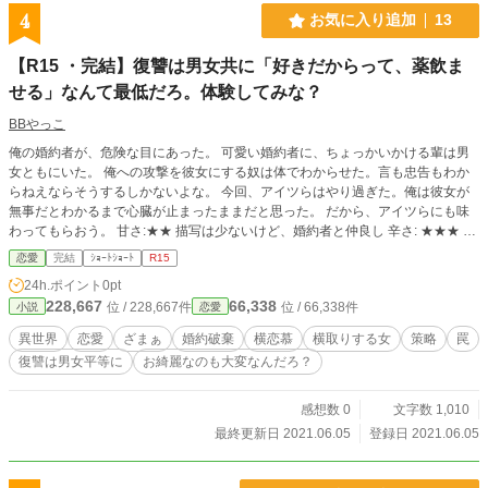
4
お気に入り追加
13
【R15 ・完結】復讐は男女共に「好きだからって、薬飲ま
せる」なんて最低だろ。体験してみな？
BBやっこ
俺の婚約者が、危険な目にあった。 可愛い婚約者に、ちょっかいかける輩は男
女ともにいた。 俺への攻撃を彼女にする奴は体でわからせた。言も忠告もわか
らねえならそうするしかないよな。 今回、アイツらはやり過ぎた。俺は彼女が
無事だとわかるまで心臓が止まったままだと思った。 だから、アイツらにも味
わってもらおう。 甘さ:★★ 描写は少ないけど、婚約者と仲良し 辛さ: ★★★ 直
接表現はないけど、悲惨な末路
恋愛
完結
ｼｮｰﾄｼｮｰﾄ
R15
24h.ポイント
0pt
228,667
66,338
位 / 228,667件
位 / 66,338件
小説
恋愛
異世界
恋愛
ざまぁ
婚約破棄
横恋慕
横取りする女
策略
罠
復讐は男女平等に
お綺麗なのも大変なんだろ？
感想数 0
文字数 1,010
最終更新日 2021.06.05
登録日 2021.06.05