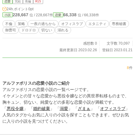
恋愛
完結
長編
R15
24h.ポイント
0pt
228,667
66,338
位 / 228,667件
位 / 66,338件
小説
恋愛
不倫
策略
一夜の過ちから
オフィスラブ
エタニティ
専務秘書
御曹司
ドロドロ
切ない
溺れる
感想数 0
文字数 70,097
最終更新日 2023.02.26
登録日 2023.01.21
8
件
アルファポリスの恋愛小説のご紹介
アルファポリスの恋愛小説の一覧ページです。
イケメンとの甘々な恋愛から悪役令嬢などの異世界転移ものまで、
胸キュン、切ない、純愛などの多彩な恋愛小説が満載です。
「
悪役令嬢
」 「
婚約破棄
」 「
溺愛
」 「
ざまぁ
」 「
オフィスラブ
」
人気のタグからお気に入りの小説を探すこともできます。ぜひお気
に入りの小説を見つけてください。