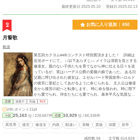
最終更新日 2025.05.10
登録日 2025.02.13
2
お気に入り追加
650
月誓歌
有須
第五回カクヨムwebコンテスト特別賞頂きました！ 詳細は
近況ボードにて。 ↓↓以下あらすじ↓↓ メイラは清貧を旨とする
修道女。親のない子供たちを育てながら神に仕える日々を送
っているが、実はハーデス公爵の妾腹の娘であった。 ある日
父親に呼び出された彼女は、エゼルバード帝国皇帝ハロルド
の後宮に妾妃としてあがるように命じられる。 主人公は修道
女から後宮の妃へと転身します。 時に命を狙われ、時に陛下
から愛でられ、侍女たちにも愛でられ、基本平凡な気質なが
らもそれなりにがんばって居場所を作ってきます。 現在、後
恋愛
連載中
長編
R15
宮を飛び出して家出中。陛下は戦争中。 この作品は、小説家
24h.ポイント
21pt
になろう、アルファポリス、カクヨムで試験的なマルチ投稿
25,163
10,929
位 / 228,667件
位 / 66,338件
小説
恋愛
をしています。 よろしくお願いします。
異世界
後宮
修道女
内政
勘違い
策略
貴族
溺愛
皇帝
感想数 94
文字数 614,824