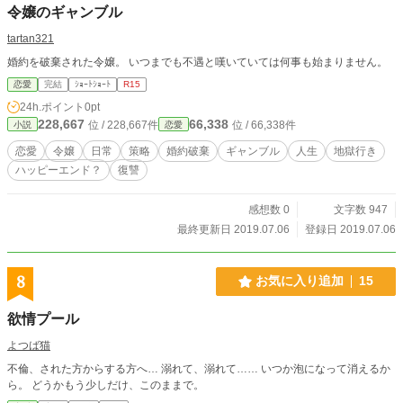
令嬢のギャンブル
tartan321
婚約を破棄された令嬢。 いつまでも不遇と嘆いていては何事も始まりません。
恋愛
完結
ｼｮｰﾄｼｮｰﾄ
R15
24h.ポイント
0pt
228,667
66,338
位 / 228,667件
位 / 66,338件
小説
恋愛
恋愛
令嬢
日常
策略
婚約破棄
ギャンブル
人生
地獄行き
ハッピーエンド？
復讐
感想数 0
文字数 947
最終更新日 2019.07.06
登録日 2019.07.06
8
お気に入り追加
15
欲情プール
よつば猫
不倫、された方からする方へ… 溺れて、溺れて…… いつか泡になって消えるか
ら。 どうかもう少しだけ、このままで。