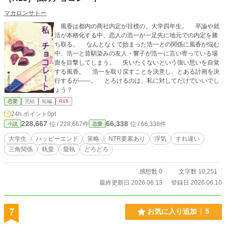
マカロンサトー
風香は都内の商社内定が目標の、大学四年生。 卒論や就
活が本格化する中、恋人の浩一が一足先に地元での内定を勝
ち取る。 なんとなくで始まった浩一との関係に風香が悩む
中、浩一と昔馴染みの友人・響子が浩一に言い寄っている場
面を目撃してしまう。 失いたくないという強い思いを自覚
する風香。 浩一を取り戻すことを決意し、とある計画を決
行するが――。 とろけるのは、私に対してだけでいいでし
ょう？
恋愛
完結
短編
R15
24h.ポイント
0pt
228,667
66,338
位 / 228,667件
位 / 66,338件
小説
恋愛
大学生
ハッピーエンド
策略
NTR要素あり
浮気
すれ違い
三角関係
執愛
愛執
どろどろ
感想数 0
文字数 10,251
最終更新日 2026.06.13
登録日 2026.06.10
7
お気に入り追加
5