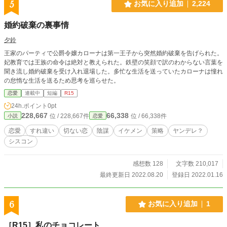
5
お気に入り追加
2,224
婚約破棄の裏事情
夕鈴
王家のパーティで公爵令嬢カローナは第一王子から突然婚約破棄を告げられた。
妃教育では王族の命令は絶対と教えられた。鉄壁の笑顔で訳のわからない言葉を
聞き流し婚約破棄を受け入れ退場した。多忙な生活を送っていたカローナは憧れ
の怠惰な生活を送るため思考を巡らせた。
恋愛
連載中
短編
R15
24h.ポイント
0pt
228,667
66,338
位 / 228,667件
位 / 66,338件
小説
恋愛
恋愛
すれ違い
切ない恋
陰謀
イケメン
策略
ヤンデレ？
シスコン
感想数 128
文字数 210,017
最終更新日 2022.08.20
登録日 2022.01.16
6
お気に入り追加
1
［R15］私のチョコレート