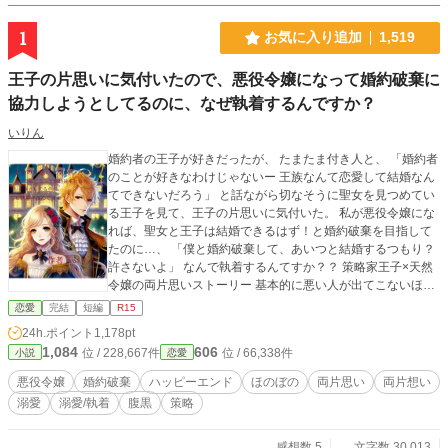
1
お気に入り追加
1,519
王子の片思いに気付いたので、悪役令嬢になって婚約破棄に
協力しようとしてるのに、なぜ執着するんですか？
いりん
婚約者の王子が好きだったが、 たまたま付き人と、 「婚約者
のことが好きなわけじゃないー 王族なんて恋愛して結婚なん
てできないだろう」 と話ながら切なそうに聖女を見つめてい
る王子を見て、王子の片思いに気付いた。 私が悪役令嬢にな
れば、聖女と王子は結婚できるはず！と婚約破棄を目指して
たのに…、 「僕と婚約破棄して、あいつと結婚するつもり？
許さないよ」 なんで執着するんてすか？？ 策略家王子×天然
令嬢の両片思いストーリー 基本的に悪い人が出てこないほの
ぼのした話です。 他小説サイトにも投稿しています。
恋愛
完結
短編
R15
24h.ポイント
1,178pt
1,084
606
位 / 228,667件
位 / 66,338件
小説
恋愛
悪役令嬢
婚約破棄
ハッピーエンド
ほのぼの
両片思い
両片想い
溺愛
溺愛/執着
腹黒
策略
感想数 5
文字数 30,013