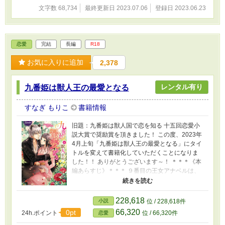
文字数 68,734
最終更新日 2023.07.06
登録日 2023.06.23
恋愛
完結
長編
R18
お気に入りに追加
2,378
レンタル有り
九番姫は獣人王の最愛となる
すなぎ もりこ
書籍情報
旧題：九番姫は獣人国で恋を知る 十五回恋愛小
説大賞で奨励賞を頂きました！ この度、2023年
4月上旬「九番姫は獣人王の最愛となる」にタイ
トルを変えて書籍化していただくことになりま
した！！ ありがとうございます～！ ＊＊＊《本
編あらすじ》＊＊＊ ９番目の王女アナベルは、
王より獣人国へ嫁ぐように命じられる。 腐敗し
た母国に未練は無し、どんとこい獣人国！ と、
意気揚々と旅立ったアナベル。 たどり着いた獣
228,618
小説
位 / 228,618件
人国は暖かく平和な国だった。 しかし、美しく
66,320
0pt
24h.ポイント
位 / 66,320件
恋愛
逞しい獣人王シメオンは、アナベルを正妃には
出来ないと言う。 番になれないアナベルは、シ