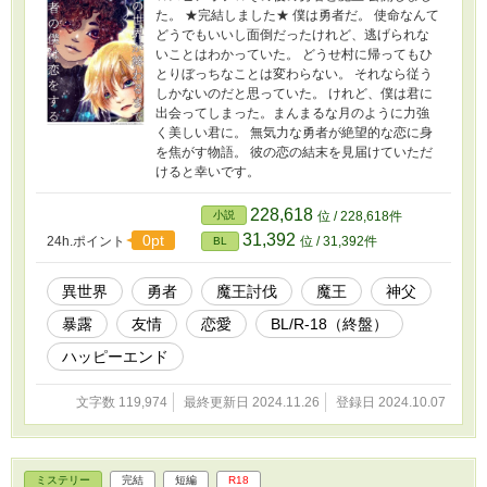
た。 ★完結しました★ 僕は勇者だ。 使命なんて
どうでもいいし面倒だったけれど、逃げられな
いことはわかっていた。 どうせ村に帰ってもひ
とりぼっちなことは変わらない。 それなら従う
しかないのだと思っていた。 けれど、僕は君に
出会ってしまった。まんまるな月のように力強
く美しい君に。 無気力な勇者が絶望的な恋に身
を焦がす物語。 彼の恋の結末を見届けていただ
けると幸いです。
228,618
小説
位 / 228,618件
31,392
0pt
24h.ポイント
位 / 31,392件
BL
異世界
勇者
魔王討伐
魔王
神父
暴露
友情
恋愛
BL/R-18（終盤）
ハッピーエンド
文字数 119,974
最終更新日 2024.11.26
登録日 2024.10.07
ミステリー
完結
短編
R18