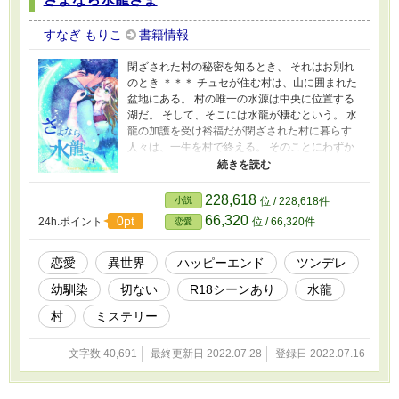
すなぎ もりこ
書籍情報
閉ざされた村の秘密を知るとき、 それはお別れ
のとき ＊＊＊ チュセが住む村は、山に囲まれた
盆地にある。 村の唯一の水源は中央に位置する
湖だ。 そして、そこには水龍が棲むという。 水
龍の加護を受け裕福だが閉ざされた村に暮らす
人々は、一生を村で終える。 そのことにわずか
の疑問も不満も抱かない。 十年に一度、水龍様
へ差し出される贄の選抜儀式、その贄候補に選
ばれたチュセは、思いを寄せる幼馴染のカイザ
228,618
小説
位 / 228,618件
スにあるお願いをする。 しかし、予想通り冷た
66,320
0pt
24h.ポイント
位 / 66,320件
恋愛
くあしらわれ… ※一話が長いです…読みづらい
かもですが、ご容赦下さい。 ※ミステリーとい
うよりミステリー風味のお話です。 ★表紙イラ
恋愛
異世界
ハッピーエンド
ツンデレ
ストは『まめ』さんに描いていただきました。
幼馴染
切ない
R18シーンあり
水龍
村
ミステリー
文字数 40,691
最終更新日 2022.07.28
登録日 2022.07.16