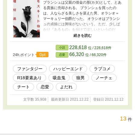
ブランシュは父親の借金の形(カタ)として、とあ
る貴族に売却される。 ブランシュを買ったの
は、人ならざる美しさを湛えた男、オラシオ＝
マーキュリー伯爵だった。 オラシオはブランシ
ュの貞操には興味がないという。 ただ、少しば
かり『あるもの』を分けてほしいというのだ
が…。 変わり者の少女と美貌の伯爵が、お互い
事情を抱えつつも惹かれあい、 心と身体とよだ
れ（？）を通わせるラブコメです！ ※完結しま
228,618
小説
位 / 228,618件
した！
66,320
0pt
24h.ポイント
位 / 66,320件
恋愛
ファンタジー
ハッピーエンド
ラブコメ
R18要素あり
吸血鬼
狼男
ノーチェ
チート
恋愛
よだれ
文字数 35,908
最終更新日 2021.12.22
登録日 2021.12.12
13
件