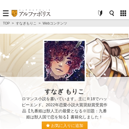
TOP
>
すなぎもりこ
>
Webコンテンツ
すなぎ もりこ
ロマンス小説を書いています。主にＲ18でハッ
ピーエンド。2022年恋愛小説大賞奨励賞受賞作
品【九番姫は獣人王の最愛となる※旧題：九番
姫は獣人国で恋を知る】書籍化しました！
お気に入りに追加