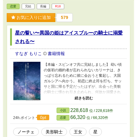
恋愛
完結
長編
R18
お気に入りに追加
579
星の誓い〜異国の姫はアイスブルーの騎士に溺愛
される〜
すなぎ もりこ
書籍情報
【本編・スピンオフ共に完結しました】 幼い頃
の仮初の婚約者が忘れられないカリーナは、き
っぱり忘れるために彼に会おうと奮起し、大国
ガルシアへ向かう。 初恋に終止符を打ち、サッ
サと国に帰る予定だったはずが、出会った美貌
の騎士に懐かれ引き止められ、何故か溺愛され
ることになる。 甘く意味深な言葉を囁く彼に
徐々に惹かれていくが… お転婆な王女と美貌の
騎士のラブストーリーです。 スピンオフについ
228,618
小説
位 / 228,618件
て ①【溺愛オーバード】完結済み ヒーロー＆ヒ
66,320
0pt
24h.ポイント
位 / 66,320件
恋愛
ロインがベッドの中でイチャイチャしてるだけ
の18禁です。 ②【柔らかな感触と劣情】完結済
み 当て馬マルコが初めての恋に胸を焦がし暴走
ノーチェ
美形騎士
王女
星
する異世界オフィスラブ（？） 本編とは一味違