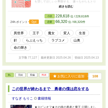
を貸してほしいと懇願する。 嫌々ながらもとり
あえずは話だけは聞くことにしたミランダだっ
たが、彼らが持ち込んだ荷物の中にはとんでも
ないものが入っていて…… 孤独を愛する魔女と
228,618
小説
位 / 228,618件
騒がしい王子との愛と笑いとちょっぴり涙の物
66,320
0pt
24h.ポイント
位 / 66,320件
恋愛
語 ※作中には少々グロテスクな表現がありま
す。また、アイテムとして針が頻繁に登場しま
す。苦手な方はご遠慮ください。 ※完結しまし
異世界
王子
魔女
変人
生首
た！
針
らぶえっち
ラブコメ
山奥
命の輝き
文字数 77,127
最終更新日 2025.04.26
登録日 2025.04.13
BL
完結
長編
R18
お気に入りに追加
108
この世界が終わるまで 勇者の僕は恋をする
すなぎ もりこ
書籍情報
★スピンオフ★その後の勇者と魔王 公開しまし