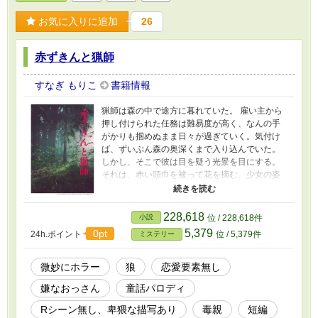
お気に入りに追加
26
赤ずきんと猟師
すなぎ もりこ
書籍情報
猟師は森の中で途方に暮れていた。 雇い主から
押し付けられた任務は難易度が高く、なんの手
がかりも掴めぬまま日々が過ぎていく。気付け
ば、ずいぶん森の奥深くまで入り込んでいた。
しかし、そこで彼は目を疑う光景を目にする。
それは、赤い頭巾を被って花を摘む、少女の姿
だった。 猟師と赤ずきん、そして狼との出会い
の物語 ※「スノウホワイトは家出中」注）BL
に登場するジャックの物語です。 本編を読ま
228,618
小説
位 / 228,618件
なくても意味は通じますが、先に読んでいただ
5,379
0pt
24h.ポイント
位 / 5,379件
ミステリー
いた方がエピローグを楽しめると思います。 ※
恋愛要素はほとんどありません。しかし、卑猥
な描写があります。 ※嫌な奴がいます。 ※エピ
微妙にホラー
狼
恋愛要素無し
ローグが長いです。
嫌なおっさん
童話パロディ
Rシーン無し、卑猥な描写あり
毒親
短編