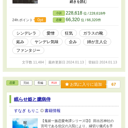
と秘密とは。 二番目の姉の視点で描く、大人の
おとぎ話です。 ※登場人物はすべて病んでいま
す。
228,618
小説
位 / 228,618件
66,320
0pt
24h.ポイント
位 / 66,320件
恋愛
シンデレラ
愛憎
狂気
ガラスの靴
妬み
ヤンデレ気味
企み
姉が主人公
ファンタジー
文字数 11,484
最終更新日 2024.01.13
登録日 2024.01.13
恋愛
完結
長編
R18
お気に入りに追加
67
眠らせ姫と臆病侍
すなぎ もりこ
書籍情報
【鬼祓一族恋愛奇譚シリーズ③】 田出呂神社の
宮司である伯父の入院により、縁切り儀式を手