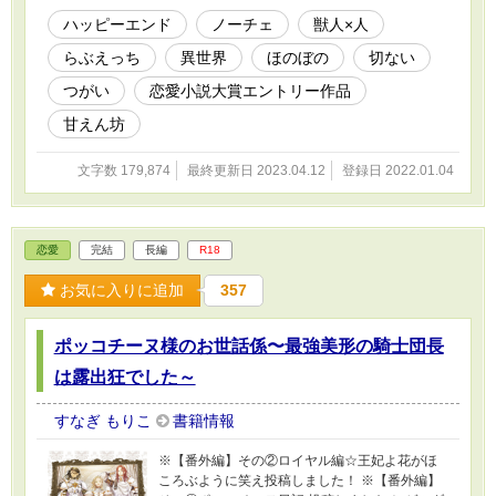
メオンに惹かれながらも思いを告げられない恋
ハッピーエンド
ノーチェ
獣人×人
に胸を焦がす。 一方、シメオンも健気なアナベ
らぶえっち
異世界
ほのぼの
切ない
ルに気持ちが傾いていき… 平和な獣人国で繰り
広げられる、ちょっぴり切なくも甘いラブスト
つがい
恋愛小説大賞エントリー作品
ーリーです。 番外編① 王妃争奪戦 番
外編② 側近たちの番物語 5編 御礼番外
甘えん坊
編 その旋律は永遠に甘く 番外編②+ 側近
たちの番物語｢フォルクス編｣
文字数 179,874
最終更新日 2023.04.12
登録日 2022.01.04
恋愛
完結
長編
R18
お気に入りに追加
357
ポッコチーヌ様のお世話係〜最強美形の騎士団長
は露出狂でした～
すなぎ もりこ
書籍情報
※【番外編】その②ロイヤル編☆王妃よ花がほ
ころぶように笑え投稿しました！ ※【番外編】