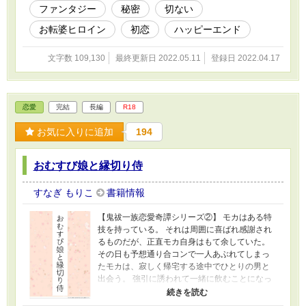
ファンタジー
秘密
切ない
うロマンスになっております。 ※本編は15禁で
すが、スピンオフは18禁です。ご注意下さい。
お転婆ヒロイン
初恋
ハッピーエンド
文字数 109,130
最終更新日 2022.05.11
登録日 2022.04.17
恋愛
完結
長編
R18
お気に入りに追加
194
おむすび娘と縁切り侍
すなぎ もりこ
書籍情報
【鬼祓一族恋愛奇譚シリーズ②】 モカはある特
技を持っている。 それは周囲に喜ばれ感謝され
るものだが、正直モカ自身はもて余していた。
その日も予想通り合コンで一人あぶれてしまっ
たモカは、寂しく帰宅する途中でひとりの男と
出会う。 強引に誘われて一緒に飲むことになっ
たのだが、どうやら彼にも不思議な力があるよ
うで… 特技のせいで恋愛に少し臆病になった女