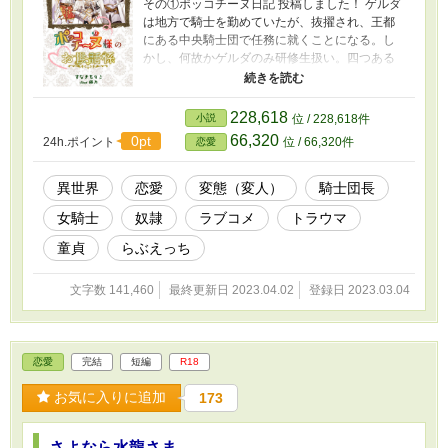
その①ポッコチーヌ日記 投稿しました！ ゲルダ
は地方で騎士を勤めていたが、抜擢され、王都
にある中央騎士団で任務に就くことになる。し
かし、何故かゲルダのみ研修生扱い。四つある
騎士団をタライ回しにされる事となってしま
う。 とうとう最後の団である白騎士団に辿り着
いたものの、眉目秀麗、文武両道で名高い白騎
228,618
小説
位 / 228,618件
士団長マクシミリアン・ガルシアは、とんでも
66,320
0pt
24h.ポイント
位 / 66,320件
恋愛
ない変わり者だった。 しかも、ゲルダはその団
長の世話係を押し付けられてしまい… 不憫なヒ
ーローが男前のヒロインと出会い、自分を取り
異世界
恋愛
変態（変人）
騎士団長
戻していく、愛と救いと平和（？）のロマンス
女騎士
奴隷
ラブコメ
トラウマ
（ラブコメ）です！ 長くなりますが、最後まで
お付き合い頂けると嬉しいです～ 難しいテーマ
童貞
らぶえっち
はありますが、コメディを絡めてあるのでそん
なには重くないと思います。
文字数 141,460
最終更新日 2023.04.02
登録日 2023.03.04
恋愛
完結
短編
R18
お気に入りに追加
173
さよなら水龍さま