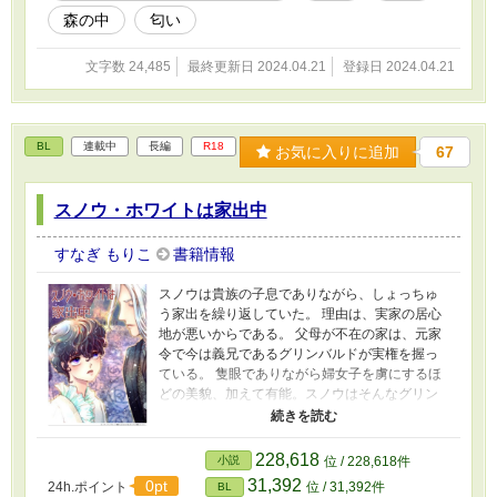
森の中
匂い
文字数 24,485
最終更新日 2024.04.21
登録日 2024.04.21
BL
連載中
長編
R18
お気に入りに追加
67
スノウ・ホワイトは家出中
すなぎ もりこ
書籍情報
スノウは貴族の子息でありながら、しょっちゅ
う家出を繰り返していた。 理由は、実家の居心
地が悪いからである。 父母が不在の家は、元家
令で今は義兄であるグリンバルドが実権を握っ
ている。 隻眼でありながら婦女子を虜にするほ
どの美貌、加えて有能。スノウはそんなグリン
バルドが苦手だった。 忌まわしい過去の思い出
をふりきるように、森の奥にある七人姉妹が住
まう屋敷へと通う日々。 そうやって現実から逃
228,618
小説
位 / 228,618件
げ回るスノウだったが…… 白雪姫をもとに創作
31,392
0pt
24h.ポイント
位 / 31,392件
BL
したBL小説ミステリー仕立てです。 ※少々残酷