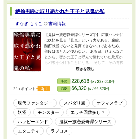
絶倫男爵に取り憑かれた王子と見鬼の私
すなぎ もりこ
書籍情報
【鬼祓一族恋愛奇譚シリーズ①】 広瀬ハンナに
は妖怪を見る『見鬼』という力がある。朦朧、
酩酊状態でないと発揮できない力であるため、
普段はほとんど使わない。 ある日、ひょんなこ
とから、密かに王子と呼んで憧れていた此原か
ら相談を受けることになる。 そして、その背後
に見えたものとは…… モンスターとスパダリ王
子に翻弄される天然女子のお話です。 “ゼツダ
ン”をどうかよろしくお願いします。 ※完結しま
228,618
小説
位 / 228,618件
した！ ※本編終了後は、スピンオフ三話をご用
66,320
0pt
24h.ポイント
位 / 66,320件
恋愛
意しております。
現代ファンタジー
スパダリ風
オフィスラブ
妖怪
モンスター
エッチ回数多し？
ハッピーエンド
鬼祓一族恋愛奇譚シリーズ
エタニティ
ラブコメ