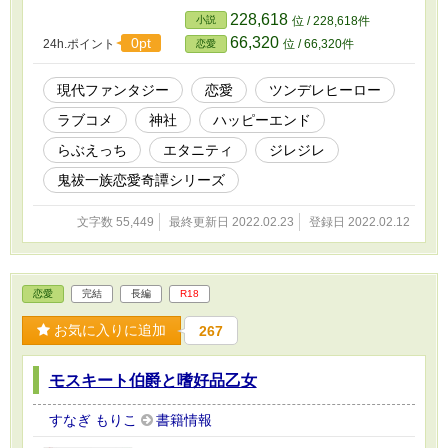
子と、不思議な力を持つツンデレ男子のラブス
228,618
小説
位 / 228,618件
トーリーです。 ※以前公開していたものを再公
66,320
0pt
24h.ポイント
位 / 66,320件
恋愛
開しています。
現代ファンタジー
恋愛
ツンデレヒーロー
ラブコメ
神社
ハッピーエンド
らぶえっち
エタニティ
ジレジレ
鬼祓一族恋愛奇譚シリーズ
文字数 55,449
最終更新日 2022.02.23
登録日 2022.02.12
恋愛
完結
長編
R18
お気に入りに追加
267
モスキート伯爵と嗜好品乙女
すなぎ もりこ
書籍情報