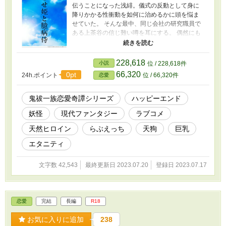
伝うことになった浅緋。儀式の反動として身に
降りかかる性衝動を如何に治めるかに頭を悩ま
せていた。 そんな最中、同じ会社の研究職員で
ある上茶谷の信じ難い噂を耳にする。 偶然にも
その不思議な事情を知る事になった浅緋は、お
互いの利益が一致することに気付き、契約を申
し出る。 こうして二人の奇妙な関係がスタート
228,618
小説
位 / 228,618件
するのだが… 本気の恋に臆病になってしまった
66,320
0pt
24h.ポイント
位 / 66,320件
恋愛
男子と過去に傷付き自分を偽る女子との一風変
わった恋愛物語です！ ※『おむすび娘と縁切り
侍』に登場した浅緋が主人公のお話です。 ※先
鬼祓一族恋愛奇譚シリーズ
ハッピーエンド
のシリーズ二作をお読み頂いた方が楽しめま
妖怪
現代ファンタジー
ラブコメ
す。
天然ヒロイン
らぶえっち
天狗
巨乳
エタニティ
文字数 42,543
最終更新日 2023.07.20
登録日 2023.07.17
恋愛
完結
長編
R18
お気に入りに追加
238