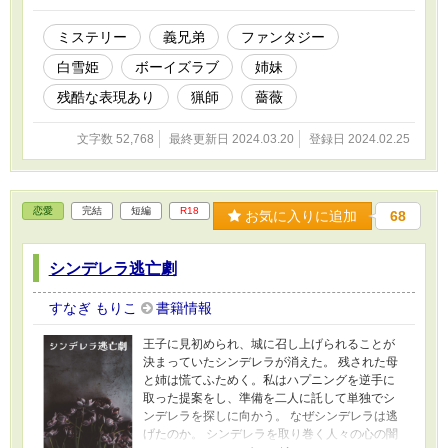
な描写が入りますのでご注意ください。 ※性描
写があります。
ミステリー
義兄弟
ファンタジー
白雪姫
ボーイズラブ
姉妹
残酷な表現あり
猟師
薔薇
文字数 52,768
最終更新日 2024.03.20
登録日 2024.02.25
恋愛
完結
短編
R18
お気に入りに追加
68
シンデレラ逃亡劇
すなぎ もりこ
書籍情報
王子に見初められ、城に召し上げられることが
決まっていたシンデレラが消えた。 残された母
と姉は慌てふためく。私はハプニングを逆手に
取った提案をし、準備を二人に託して単独でシ
ンデレラを探しに向かう。 なぜシンデレラは逃
げたのか。 シンデレラを取り巻く人々の心の闇