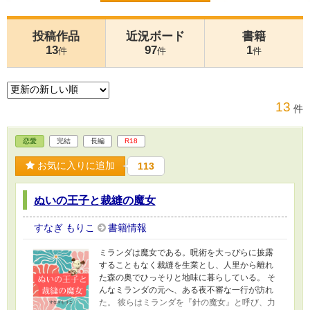
投稿作品
近況ボード
書籍
13
97
1
件
件
件
13
件
恋愛
完結
長編
R18
お気に入りに追加
113
ぬいの王子と裁縫の魔女
すなぎ もりこ
書籍情報
ミランダは魔女である。呪術を大っぴらに披露
することもなく裁縫を生業とし、人里から離れ
た森の奥でひっそりと地味に暮らしている。 そ
んなミランダの元へ、ある夜不審な一行が訪れ
た。 彼らはミランダを『針の魔女』と呼び、力