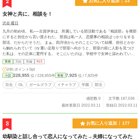
2
お気に入り追加
23
女神と共に、相談を！
沢谷 暖日
九月の初め頃。 私──古賀伊奈は、所属している部活動である『相談部』を廃部
にすると担任から言い渡された。 部員は私一人、恋愛事の相談ばっかりをする
部活、だからだそうだ。 まぁ。四月頃からそのことについて結構、担任とかか
ら触れられていて（ry 重い足取りで部室へ向かうと、部室の前に人影を見つけ
た私は、その正体に驚愕する。 そこにいたのは、学校中で女神と謳われている
少女──天崎心音だった。 『相談部』に何の用かと思えば、彼女は恋愛相談をし
青春
完結
長編
R15
に来ていたのだった。 部活の危機と聞いた彼女は、相談部に入部してくれて、
24h.ポイント
0pt
様々な恋愛についてのお悩み相談を共にしていくこととなる──
228,955
7,925
位 / 228,955件
位 / 7,925件
小説
青春
百合
GL
ガールズラブ
イチャラブ
学園
部活
感想数 0
文字数 187,036
最終更新日 2022.03.11
登録日 2022.03.11
3
お気に入り追加
177
幼馴染と話し合って恋人になってみた→夫婦になってみた