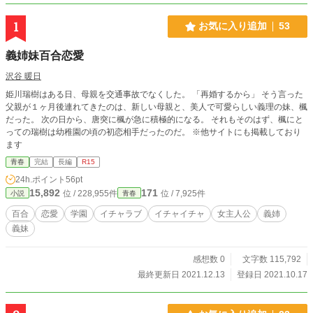
1
お気に入り追加
53
義姉妹百合恋愛
沢谷 暖日
姫川瑞樹はある日、母親を交通事故でなくした。 「再婚するから」 そう言った
父親が１ヶ月後連れてきたのは、新しい母親と、美人で可愛らしい義理の妹、楓
だった。 次の日から、唐突に楓が急に積極的になる。 それもそのはず、楓にと
っての瑞樹は幼稚園の頃の初恋相手だったのだ。 ※他サイトにも掲載しており
ます
青春
完結
長編
R15
24h.ポイント
56pt
15,892
171
位 / 228,955件
位 / 7,925件
小説
青春
百合
恋愛
学園
イチャラブ
イチャイチャ
女主人公
義姉
義妹
感想数 0
文字数 115,792
最終更新日 2021.12.13
登録日 2021.10.17