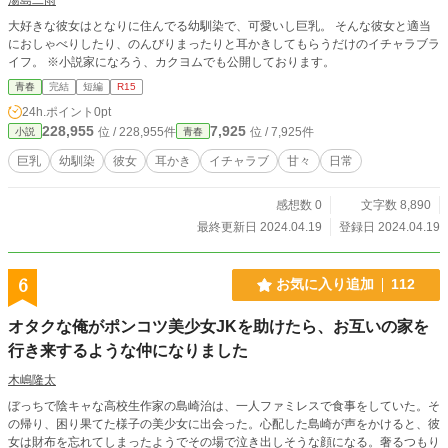
大好きな彼女はとなりに住んでる幼馴染で、可愛いし巨乳。 そんな彼女と適当
におしゃべりしたり、のんびりまったりと耳かきしてもらうだけのイチャラブラ
イフ。 ※小説家になろう、カクヨムでも公開しております。
青春
完結
短編
R15
24h.ポイント
0pt
228,955
7,925
位 / 228,955件
位 / 7,925件
小説
青春
巨乳
幼馴染
彼女
耳かき
イチャラブ
甘々
日常
感想数 0
文字数 8,890
最終更新日 2024.04.19
登録日 2024.04.19
6
お気に入り追加
112
オタクな俺がポンコツ美少女JKを助けたら、お互いの家を
行き来するような仲になりました
木嶋隆太
ぼっちで陰キャな高校生作家の島崎治は、一人ファミレスで食事をしていた。そ
の帰り、困り果てた様子の美少女に出会った。心配した島崎が声をかけると、彼
女は財布を忘れてしまったようでその場で泣き出しそうな顔になる。奢るつもり