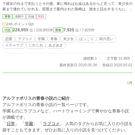
で彼女の分まで支払うとその後、家に帰ればお金はあるからと言って、美少女の
家まで連れていかれる。部屋まで案内された島崎は、彼女と話をするうちに、気
づけばデートすることになり――優れた才能を持ちながらも、恋愛に関してポン
青春
連載中
長編
R15
コツな二人は周囲をやきもちさせながら少しずつ距離を縮めていく。
24h.ポイント
0pt
228,955
7,925
位 / 228,955件
位 / 7,925件
小説
青春
恋愛
ラブコメ
学園
青春
美少女
ほっこり
両片思い
イチャラブ
じれじれ
あまあま
感想数 1
文字数 31,969
最終更新日 2020.05.28
登録日 2020.05.01
6
件
アルファポリスの青春小説のご紹介
アルファポリスの青春小説の一覧ページです。
学園ものにラブコメなど、ハートウォーミングで爽やかな青春小説
が満載です。
「
日常
」 「
学園
」 「
ラブコメ
」 人気のタグからお気に入りの小説を
探すこともできます。ぜひお気に入りの小説を見つけてください。