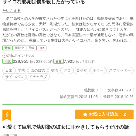
サイコな彩湖は僕を殺したがっている
たいこまる
名門高校への入学が確立された少年に刃を向けたのは、動物愛好家であり、動
物虐待者である少女、天野 彩湖だった。彼女は動かなかくなった死体に恋愛的
感情を抱く、『サイコパス』だったのだ。 壮絶な出会いに驚きつつも入学、
だがその高校は普通の高校ではなく、日本国憲法の一部が通用しない。恐怖の戦
場だったのだ。 在籍している生徒は大半がサイコパス。命を奪い、奪われ合う
狂気的な学校生活とは裏腹に、残念な美少女達の愛おしいイチャラブ生活。
青春
連載中
長編
R15
これは自分を探し求める少年の物語—————。
24h.ポイント
0pt
228,955
7,925
位 / 228,955件
位 / 7,925件
小説
青春
日常
学園
ほのぼの
友情
グロ
美少女
ホラー
スプラッター
サイコパス
イチャラブ
感想数 0
文字数 41,379
最終更新日 2018.11.05
登録日 2018.10.26
5
お気に入り追加
2
可愛くて巨乳で幼馴染の彼女に耳かきしてもらうだけの話
湯島二雨