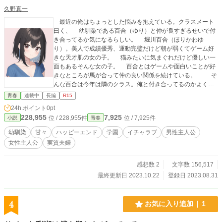
久野真一
最近の俺はちょっとした悩みを抱えている。クラスメート
曰く、 幼馴染である百合（ゆり）と仲が良すぎるせいで付
き合ってるか気になるらしい。 堀川百合（ほりかわゆ
り）。美人で成績優秀、運動完璧だけど朝が弱くてゲーム好
きな天才肌の女の子。 猫みたいに気まぐれだけど優しい一
面もあるそんな女の子。 百合とはゲームや面白いことが好
きなところが馬が合って仲の良い関係を続けている。 そ
んな百合は今年は隣のクラス。俺と付き合ってるのかよく勘
ぐられるらしい。 男女が仲良くしてるからすぐ付き合って
青春
連載中
長編
R15
るだの何だの勘ぐってくるのは困る。 とはいえ。百合は異
24h.ポイント
0pt
性としても魅力的なわけで付き合ってみたいという気持ちも
228,955
7,925
位 / 228,955件
位 / 7,925件
小説
青春
ある。 そんなことを悩んでいたある日の下校途中。百合か
ら 「修二は私と恋人になりたい？」 なんて聞かれた。考え
幼馴染
甘々
ハッピーエンド
学園
イチャラブ
男性主人公
た末の言葉らしい。 百合としても満更じゃないのなら恋人
女性主人公
実質夫婦
になるのを躊躇する理由もない。 「なれたらいいと思って
る」 少し曖昧な返事とともに恋人になった俺たち。
食べさせあいをしたり、キスやその先もしてみたり。 恋人
感想数 2
文字数 156,517
になった後は今までよりもっと楽しい毎日。 そんな俺達は
最終更新日 2023.10.22
登録日 2023.08.31
大学に入る時に籍を入れて学生夫婦としての生活も開始。
夜一緒に寝たり、一緒に大学の講義を受けたり、新婚旅行に
行ったりと 新婚生活も満喫中。 これは俺と百合が恋人と
4
お気に入り追加
1
してイチャイチャしたり、 新婚生活を楽しんだりする、甘
くてほのぼのとする日常のお話。