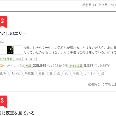
感想数 14
文字数 274,
2
いとしのエリー
梅松
後悔。おそらく一生この気持ちが晴れることはないだろう。あの
わっていたのかもしれない。もう手遅れなのは知っている。それ
ライト文芸
完結
ｼｮｰﾄｼｮｰﾄ
228,849
9,587
24h.ポイント
0pt
位 / 228,849件
位 / 9,587件
小説
ライト文芸
後悔
淡い恋
高校生
青春
愛
恋
死
卒業
カラオケ
涙
感想数 1
文字数 1,
3
同じ夜空を見ている