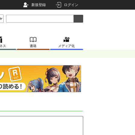
新規登録
ログイン
ネス
書籍
メディア化