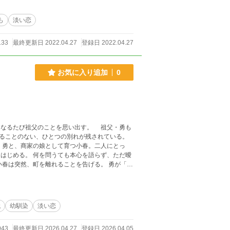
も
淡い恋
133
最終更新日 2022.04.27
登録日 2022.04.27
お気に入り追加
0
び祖父のことを思い出す。 祖父・勇も
ることのない、ひとつの別れが残されている。
く勇と、商家の娘として育つ小春。二人にとっ
はじめる。 何を問うても本心を語らず、ただ曖
つからない。 発車間際、ようやく視界の端に彼
、汽笛がすべてを掻き消した。 動き出す汽車の窓
代
幼馴染
淡い恋
943
最終更新日 2026.04.27
登録日 2026.04.05