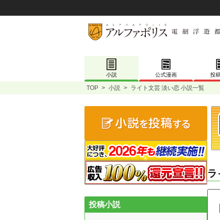
小説
公式漫画
投
TOP
>
小説
>
ライト文芸 淡い恋 小説一覧
ラ
投稿小説