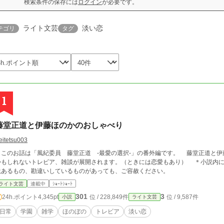
検索条件の保存には
ログイン
が必要です。
ライト文芸
淡い恋
テゴリ
タグ
1
藤堂正道と伊藤ほのかのおしゃべり
eitetsu003
このお話は「風紀委員 藤堂正道 -最愛の選択-」の番外編です。 藤堂正道と伊
もしれないトレビア、雑談が展開されます。（ときには恋愛もあり） ＊小説内に書かれている内容は作者の個人的意見です。諸
説あるもの、勘違いしているものがあっても、ご容赦ください。
ライト文芸
連載中
ｼｮｰﾄｼｮｰﾄ
301
3
24h.ポイント
4,345pt
位 / 228,849件
位 / 9,587件
小説
ライト文芸
日常
学園
雑学
ほのぼの
トレビア
淡い恋