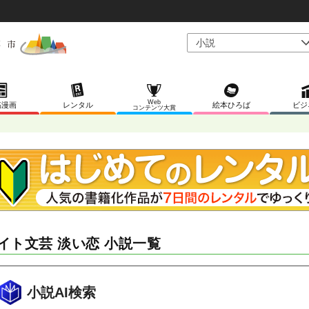
Web
稿漫画
レンタル
絵本ひろば
ビジ
コンテンツ大賞
イト文芸 淡い恋 小説一覧
小説AI検索