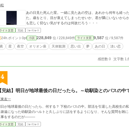
梅松
あの日見た死んだ星。一緒に見たあの空は、あれから何年も経っ
た。歳をとり、目が衰えてしまったせいか、君が隣にいないから
も悲しく切ない気がするのは何故だろう・・・
ライト文芸
完結
ｼｮｰﾄｼｮｰﾄ
228,849
9,587
24h.ポイント
0pt
位 / 228,849件
位 / 9,587件
小説
ライト文芸
夜
星
夜空
オリオン座
天体観測
思い出
夢
あの日
淡い恋
感想数 0
文字数 1,
4
【完結】明日が地球最後の日だったら。～幼馴染とのバスの中
西東友一
が地球最後の日だったら、何する？ 下校のバスの中。部活を引退した高校生の私は、小さい頃は仲良しだったが、高校生になっ
て疎遠になった幼馴染のハルトと久しぶりに話をするようになり、そんな質問を雑に
返事をするのだが―――
ライト文芸
完結
ｼｮｰﾄｼｮｰﾄ