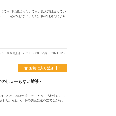
た今でも同じ星だった。でも、見え方は違ってい
か・・・定かではない。ただ、あの日見た時より
685
最終更新日 2021.12.28
登録日 2021.12.28
お気に入り追加
1
でのしょーもない雑談～
された。私はハルトの態度に腹を立てながら、