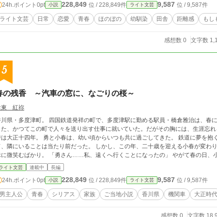
228,849
9,587
24h.ポイント
0pt
位 / 228,849件
位 / 9,587件
小説
ライト文芸
ライト文芸
日常
恋愛
青春
ほのぼの
幼馴染
田舎
距離感
もし
感想数 0
文字数 1,
5
春の残香 ～汽車の窓に、なごりの桜～
陰東 紅祢
香川県・多度津町。 四国鉄道発祥の町で、多度津駅に勤める駅員・橋倉雅治は、春になるた
また、かつてこの町で人々を送り出す仕事に就いていた。だがその胸には、生涯忘れ
時は大正十四年。 勇と小春は、幼い頃からいつも共に過ごしてきた。 鉄道に夢を抱
て、隣にいることは当たり前だった。 しかし、この年、二十歳を迎える小春が変わり
ばかり。 「勇さん……私、遠くへ行くことになったの」 やがて春の日、小春は突然、町を離れることを告げる。 勇が「い
と問えば「明日」と答えた。 「見送りは……いいから」 小春はそう言うと僅かに視線をそらした。 翌日――勇は駅員としての
ライト文芸
連載中
長編
最初の仕事に就き、ホームに立つ。 押し寄せる人波の中、必死に小春の姿を探すが見
228,849
9,587
24h.ポイント
0pt
位 / 228,849件
位 / 9,587件
小説
ライト文芸
女の姿をとらえる。 窓を隔て、互いに気付く二人。 言葉を交わそうとしたその瞬間
に残されたのは、伝えられなかった想いと、散りゆく桜だけだった。
男主人公
青春
シリアス
家族
ご当地小説
香川県
機関車
大正時
感想数 0
文字数 18,