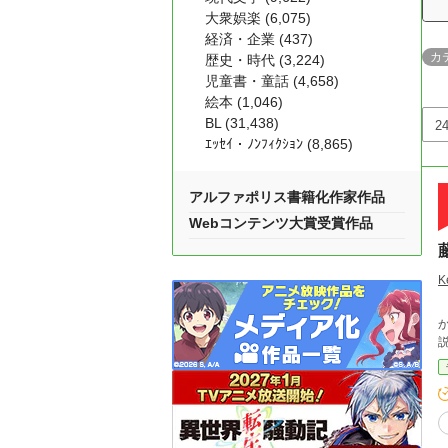
大衆娯楽 (6,075)
経済・企業 (437)
カ
歴史・時代 (3,224)
児童書・童話 (4,658)
絵本 (1,046)
BL (31,438)
ｴｯｾｲ・ﾉﾝﾌｨｸｼｮﾝ (8,865)
アルファポリス書籍化作家作品
Webコンテンツ大賞受賞作品
K
か