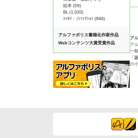
絵本 (59)
BL (1,020)
ｴｯｾｲ・ﾉﾝﾌｨｸｼｮﾝ (840)
アルファポリス書籍化作家作品
ア
Webコンテンツ大賞受賞作品
ア
一
「
の