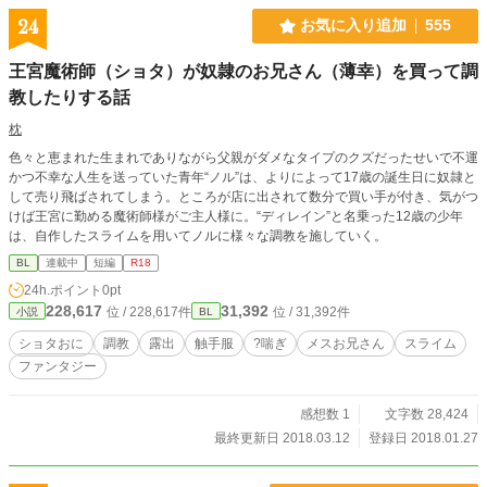
24
お気に入り追加
555
王宮魔術師（ショタ）が奴隷のお兄さん（薄幸）を買って調
教したりする話
枕
色々と恵まれた生まれでありながら父親がダメなタイプのクズだったせいで不運
かつ不幸な人生を送っていた青年“ノル”は、よりによって17歳の誕生日に奴隷と
して売り飛ばされてしまう。ところが店に出されて数分で買い手が付き、気がつ
けば王宮に勤める魔術師様がご主人様に。“ディレイン”と名乗った12歳の少年
は、自作したスライムを用いてノルに様々な調教を施していく。
BL
連載中
短編
R18
24h.ポイント
0pt
228,617
31,392
位 / 228,617件
位 / 31,392件
小説
BL
ショタおに
調教
露出
触手服
?喘ぎ
メスお兄さん
スライム
ファンタジー
感想数 1
文字数 28,424
最終更新日 2018.03.12
登録日 2018.01.27