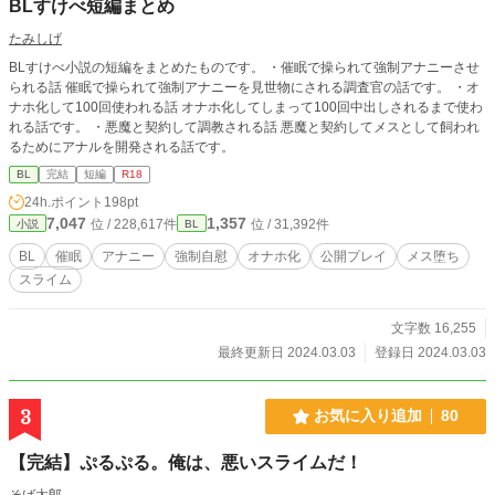
BLすけべ短編まとめ
たみしげ
BLすけべ小説の短編をまとめたものです。 ・催眠で操られて強制アナニーさせ
られる話 催眠で操られて強制アナニーを見世物にされる調査官の話です。 ・オ
ナホ化して100回使われる話 オナホ化してしまって100回中出しされるまで使わ
れる話です。 ・悪魔と契約して調教される話 悪魔と契約してメスとして飼われ
るためにアナルを開発される話です。
BL
完結
短編
R18
24h.ポイント
198pt
7,047
1,357
位 / 228,617件
位 / 31,392件
小説
BL
BL
催眠
アナニー
強制自慰
オナホ化
公開プレイ
メス堕ち
スライム
文字数 16,255
最終更新日 2024.03.03
登録日 2024.03.03
3
お気に入り追加
80
【完結】ぷるぷる。俺は、悪いスライムだ！
そば太郎