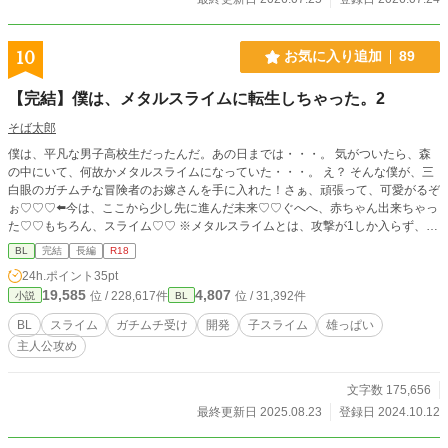
10
お気に入り追加
89
【完結】僕は、メタルスライムに転生しちゃった。2
そば太郎
僕は、平凡な男子高校生だったんだ。あの日までは・・・。 気がついたら、森
の中にいて、何故かメタルスライムになっていた・・・。 え？ そんな僕が、三
白眼のガチムチな冒険者のお嫁さんを手に入れた！さぁ、頑張って、可愛がるぞ
ぉ♡♡♡⬅️今は、ここから少し先に進んだ未来♡♡ぐへへ、赤ちゃん出来ちゃっ
た♡♡もちろん、スライム♡♡ ※メタルスライムとは、攻撃が1しか入らず、し
かもヒットの確率は限りなく低い。運良く倒すと。経験値が爆上がり！なスライ
BL
完結
長編
R18
ム。しかし、主人公はちょっと特殊みたいで・・・。 ⚠️赤ちゃんスライム産み
24h.ポイント
35pt
ましたし、現在進行形で孕んでいます♡♡ ⚠️スライム×ガチムチ冒険者 ムーンさ
19,585
4,807
位 / 228,617件
位 / 31,392件
小説
BL
んでも投稿しています。少し題名変えてますけど。
BL
スライム
ガチムチ受け
開発
子スライム
雄っぱい
主人公攻め
文字数 175,656
最終更新日 2025.08.23
登録日 2024.10.12