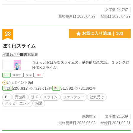
文字数 24,767
最終更新日 2025.04.29
登録日 2025.04.29
23
お気に入り追加
303
ぼくはスライム
桃瀬わさび
書籍情報
ちょっとおばかなスライムの、献身的な恋の話。 Ｓランク冒
険者✕スライム。
BL
連載中
長編
R18
24h.ポイント
0pt
228,617
31,392
位 / 228,617件
位 / 31,392件
小説
BL
BL
異世界
甘々
スライム
ファンタジー
健気受け
ハッピーエンド
溺愛
感想数 2
文字数 21,539
最終更新日 2023.03.08
登録日 2021.03.21