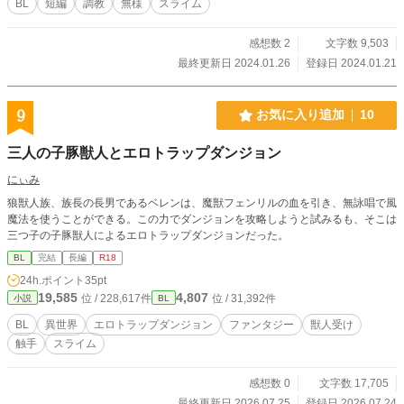
BL
短編
調教
無様
スライム
感想数 2
文字数 9,503
最終更新日 2024.01.26
登録日 2024.01.21
9
お気に入り追加
10
三人の子豚獣人とエロトラップダンジョン
にぃみ
狼獣人族、族長の長男であるベレンは、魔獣フェンリルの血を引き、無詠唱で風
魔法を使うことができる。この力でダンジョンを攻略しようと試みるも、そこは
三つ子の子豚獣人によるエロトラップダンジョンだった。
BL
完結
長編
R18
24h.ポイント
35pt
19,585
4,807
位 / 228,617件
位 / 31,392件
小説
BL
BL
異世界
エロトラップダンジョン
ファンタジー
獣人受け
触手
スライム
感想数 0
文字数 17,705
最終更新日 2026.07.25
登録日 2026.07.24