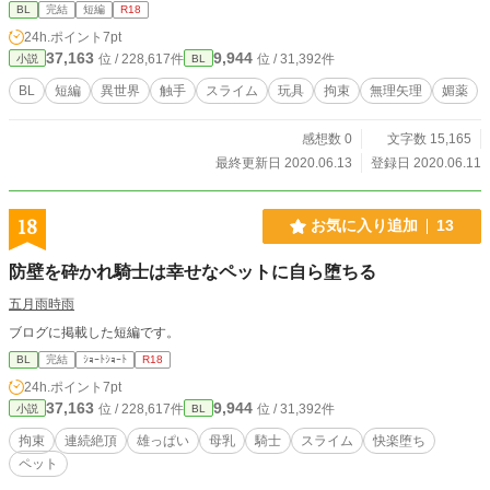
クルトを可愛がる話。あらすじとタグでイヤな予感がした方はそっと閉じてくだ
BL
完結
短編
R18
さい。 エロ練習作。色々書いてみたかった。全編通してエロしかありません。
24h.ポイント
7pt
※ムーンライトノベルズ様にも投稿しています。
37,163
9,944
位 / 228,617件
位 / 31,392件
小説
BL
BL
短編
異世界
触手
スライム
玩具
拘束
無理矢理
媚薬
感想数 0
文字数 15,165
最終更新日 2020.06.13
登録日 2020.06.11
18
お気に入り追加
13
防壁を砕かれ騎士は幸せなペットに自ら堕ちる
五月雨時雨
ブログに掲載した短編です。
BL
完結
ｼｮｰﾄｼｮｰﾄ
R18
24h.ポイント
7pt
37,163
9,944
位 / 228,617件
位 / 31,392件
小説
BL
拘束
連続絶頂
雄っぱい
母乳
騎士
スライム
快楽堕ち
ペット