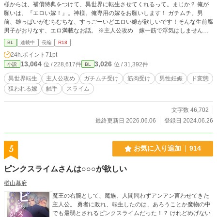
様からは、補償特典をつけて、異世界に転生させてくれるって。まじか？ 俺が
願いは、『エロい嫁！』。神様。俺専用の嫁をお願いします！ ガチムチ、男
前、雄っぱいがむちむちな、すっごーいどエロい嫁が欲しいです！そんな生前腐
男子がおりなす、エロ満載なお話。 ※主人公攻め 嫁一筋で浮気はしません。
※ムーンさんのほうでも投稿済（別名）。こっちは、リメイク前のもの。 ★お
BL
連載中
長編
R18
知らせ★ 以前、完結していた作品をリメイクしました。理由、初投稿作品で誤
24h.ポイント
71pt
字や言い回しなど大量にあったため。読みにくくて大変申し訳ありませんでし
13,064
3,026
位 / 228,617件
位 / 31,392件
小説
BL
た。それなのに、お気に入り登録があんなにも……！ 感謝しかありません。
元々文章能力がないため、どこまでマシになったか分かりませぬが、肉付けした
異世界転生
主人公攻め
ガチムチ受け
筋肉受け
男性妊娠
ド変態
り、新たにエッチを書き加えたりしているので、読み直して貰えたら嬉しいで
狙われる嫁
触手
スライム
す。
文字数 46,702
最終更新日 2026.06.06
登録日 2024.06.26
5
お気に入り追加
914
ピンクスライムさんは○○○が欲しい
楢山幕府
魔王の右腕として、魔族、人間問わずアンアン言わせてきた
主人公。 勇者に敗れ、転生したのは、あろうことか魔物の中
でも最弱とされるピンクスライムだった！？ けれどめげない