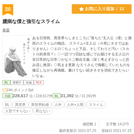
ところがあったら教えて頂けると助かります。(話の展開の都
合で反映できるかは分かりませんが、参考にさせて下さい)
26
お気に入り追加
11
・R性描写のある話には＊を付けています。基本スライム
との異種姦なので苦手な方はお気を付けください。 ・余り
臆病な僕と強引なスライム
深く考えずに楽しんで下さいね！
美雷
ある日突然、異世界らしきところに”落ちた”主人公（僕）と瀕
死のスライムの物語。 スライム×主人公（※死にネタではあ
りません）◇エロ◇ちょっと下品、そしてわりと汚い（スカ
トロ的表現？）◇一話づつ完結な感じでお届けする主人公の
非日常的な日常◇かなりご都合主義（深く考えずさらっと読
み流し推奨）◇気まま更新 なろうさんで掲載していたものを
修正しながら再掲載。書けてない続きネタを消化できたらい
いなぁ。
BL
連載中
短編
R18
24h.ポイント
0pt
228,617
31,392
位 / 228,617件
位 / 31,392件
小説
BL
BL
異世界
異世界転移
人外
人外×人間
スライム
人型ですらない
死なない
感想数 1
文字数 14,075
最終更新日 2021.07.25
登録日 2021.07.25