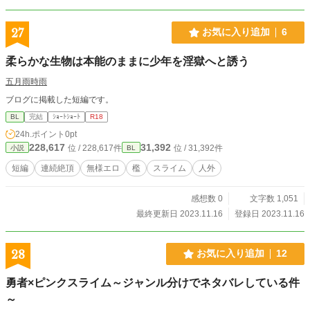
27
お気に入り追加
6
柔らかな生物は本能のままに少年を淫獄へと誘う
五月雨時雨
ブログに掲載した短編です。
BL
完結
ｼｮｰﾄｼｮｰﾄ
R18
24h.ポイント
0pt
228,617
31,392
位 / 228,617件
位 / 31,392件
小説
BL
短編
連続絶頂
無様エロ
檻
スライム
人外
感想数 0
文字数 1,051
最終更新日 2023.11.16
登録日 2023.11.16
28
お気に入り追加
12
勇者×ピンクスライム～ジャンル分けでネタバレしている件
～