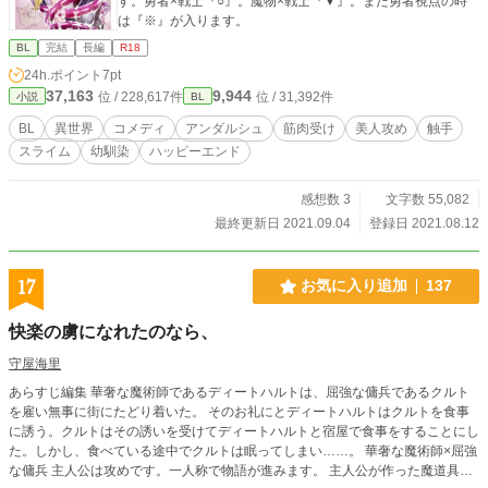
す。勇者×戦士『○』。魔物×戦士『▼』。また勇者視点の時
は『※』が入ります。
BL
完結
長編
R18
24h.ポイント
7pt
37,163
9,944
位 / 228,617件
位 / 31,392件
小説
BL
BL
異世界
コメディ
アンダルシュ
筋肉受け
美人攻め
触手
スライム
幼馴染
ハッピーエンド
感想数 3
文字数 55,082
最終更新日 2021.09.04
登録日 2021.08.12
17
お気に入り追加
137
快楽の虜になれたのなら、
守屋海里
あらすじ編集 華奢な魔術師であるディートハルトは、屈強な傭兵であるクルト
を雇い無事に街にたどり着いた。 そのお礼にとディートハルトはクルトを食事
に誘う。クルトはその誘いを受けてディートハルトと宿屋で食事をすることにし
た。しかし、食べている途中でクルトは眠ってしまい……。 華奢な魔術師×屈強
な傭兵 主人公は攻めです。一人称で物語が進みます。 主人公が作った魔道具で