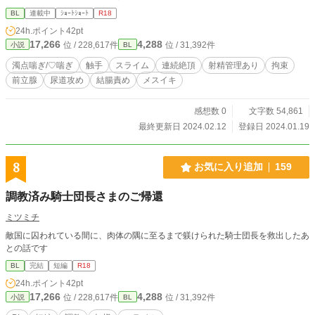
BL
連載中
ｼｮｰﾄｼｮｰﾄ
R18
24h.ポイント
42pt
17,266
4,288
位 / 228,617件
位 / 31,392件
小説
BL
濁点喘ぎ/♡喘ぎ
触手
スライム
連続絶頂
射精管理あり
拘束
前立腺
尿道攻め
結腸責め
メスイキ
感想数 0
文字数 54,861
最終更新日 2024.02.12
登録日 2024.01.19
8
お気に入り追加
159
調教済み騎士団長さまのご帰還
ミツミチ
敵国に囚われている間に、肉体の隅に至るまで躾けられた騎士団長を救出したあ
との話です
BL
完結
短編
R18
24h.ポイント
42pt
17,266
4,288
位 / 228,617件
位 / 31,392件
小説
BL