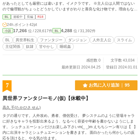
があったとしても厳密には違います。イメクラです。 ※主人公は人間ではない
ので倫理観がちょっとどうかしていますがわりと善良な化け物です。理由もなく
街を滅ぼすのはちょっとな～と思いつつ、犯罪者をモルモット扱いすることには
BL
連載中
長編
R18
抵抗がない程度の天・混沌・善。 ※シリルさまのお楽しみ履歴：昏睡レイプ/睡
24h.ポイント
42pt
姦/NTR/視姦/スライムオナホ/種付け（サセ）/
17,266
4,288
位 / 228,617件
位 / 31,392件
小説
BL
BL
異世界転生
ファンタジー
ダンジョン
人外主人公
スライム
主従関係
奴隷
甘やかし
睡眠姦
感想数 0
文字数 43,034
最終更新日 2024.04.25
登録日 2024.01.01
7
お気に入り追加
95
異世界ファンタジーモノ(仮)【休載中】
高久 千(たかひさ せん)
タグの通りです。人外攻め。勇者、僧侶受け。 夢システムのように登場キャラ
に好きなキャラを投影出来るよう、なるべく容姿や年齢を書かないようにしま
す。 シュチュエーションだけお楽しみ下さいm(_ _)m えちちシーン有りは【⠀】
内に出演キャラとシュチュエーションを書きます。 面白かったら何かしらの反
応を頂けると、やる気が出ます。