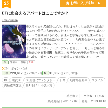
25
お気に入り追加
6
ETに出会えるアパートはここですか？
ume-gummy
※スライムや爬虫類などの、割とはっきりした説明や記述が
あるので苦手な方はお気を付けください。 郊外に建つア
パートで繰り広げられる、管理人と宇宙から来た住人のちょ
っと不思議な日常生活のお話です。 地球外生命体とか出て
きますがSF感は薄いです。 ＊＊＊＊＊＊ そのアパー
トの名前は『フェザーガーデン』と言う。 ちょっと後ろ暗
い過去のある羽根田 星來は、知り合いの子供を預かって実
家へ戻り、親からアパートの管理人を引き継いだ。 が、そ
この住人のほとんどが地球外生命体だと、前管理人である両
BL
連載中
長編
R18
親から聞かされる。 最初は信じられなかったが、彼らは確
24h.ポイント
0pt
かにそこにいた……。 子供の為にも穏やかな生活を望む星
228,617
31,392
位 / 228,617件
位 / 31,392件
小説
BL
來だが、いつの間にか妙な事に巻き込まれたり、巻き込まれ
に行ったりしてしまう。 地球外生命体（人型に擬態して
BL
現代BL
SF風現代ファンタジー
日常
地球外生命体
スライム
いる）×流され体質のゲイのアラサーアパート管理人。 ・主
異種族間交流
第11回ＢＬ小説大賞
人公はに執着する男性が何人か出てきますが、本当に仲良く
なるのは一人だけです。 ・主人公は過去に恋人がいます。 ・
子供は主人公の本当の子供ではありません。 ＊＊＊＊＊
感想数 0
文字数 111,406
既存の地名が出て来る事がありますが、全てフィクション
最終更新日 2023.12.02
登録日 2023.10.18
です。 作者のふんわりな知識で書いているので、おかしな