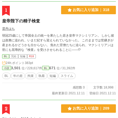
1
お気に入り追加
318
皇帝陛下の精子検査
雲丹はち
弱冠25歳にして帝国全土の統一を果たした若き皇帝マクシミリアン。 しかし彼
は政務に追われ、いまだ妃すら迎えられていなかった。 このままでは世継ぎが
産まれるかどうかも分からない。 焦れた官僚たちに迫られ、マクシミリアンは
世にも屈辱的な『検査』を受けさせられることに――!?
BL
完結
短編
R18
24h.ポイント
383pt
3,501
671
位 / 228,617件
位 / 31,392件
小説
BL
BL
年の差
拘束
執着
短編
スライム
感想数 0
文字数 18,998
最終更新日 2021.12.11
登録日 2021.12.11
2
お気に入り追加
209