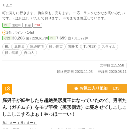
とんこ
町に売りに行きます。 俺自身も、売ります。 一応、ランクなかなか高いみたい
です。 ほぼほぼ、いたしております。 ※ちまちま修正しています。
BL
連載中
長編
R18
24h.ポイント
14pt
30,266
7,659
位 / 228,617件
位 / 31,392件
小説
BL
BL
異世界
連続絶頂
軽い拘束
冒険者
TL(R18)
スライム
軽い調教
自由人
文字数 215,558
最終更新日 2023.11.03
登録日 2020.08.11
13
お気に入り追加
133
腐男子が転生したら超絶美形魔王になっていたので、勇者た
ん（ガチムチ）をモブ竿役（美形側近）に犯させてしこしこ
しこしこするよぉ！やっほーーい！
丸井まー（旧：まー）