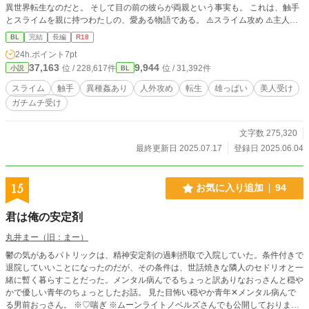
異世界転生なのだと。 そして目の前の彼らが両親という事実も。 これは、触手
とスライムを親に持つわたしの、愛ある物語である。 ⚠️スライム攻め ⚠️主人
公、人化予定なし ⚠️文章能力けちょんけちょんなのに、濡れ場が大好きな作者
BL
完結
長編
R18
なので、結構エッチ多く、しかも長い。 【現在、AI校正で主に誤字チェック
24h.ポイント
7pt
中。結構誤字が多い現状に、ガッテム！】
37,163
9,944
位 / 228,617件
位 / 31,392件
小説
BL
スライム
触手
異種姦あり
人外攻め
転生
雄っぱい
美人受け
ガチムチ受け
文字数 275,320
最終更新日 2025.07.17
登録日 2025.06.04
15
お気に入り追加
94
君は俺の安定剤
丸井まー（旧：まー）
鬱の気があるパトリックは、精神安定剤の過剰摂取で入院していた。条件付きで
退院していいことになったのだが、その条件は、世話焼きな隣人のセドリオと一
緒に暫く暮らすことだった。メンタル病んでるちょっと訳ありなおっさんと穏や
かで優しい青年のちょっとしたお話。 見た目怖い穏やか青年✕メンタル病んで
る男前おっさん。 ※♡喘ぎ ※ムーンライトノベルズさんでも公開しておりま