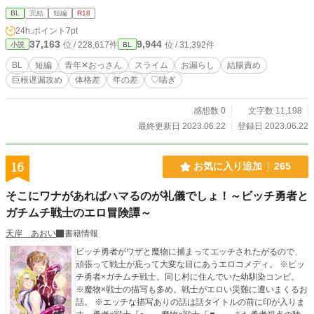
す。
BL
完結
短編
R18
24h.ポイント
7pt
37,163
9,944
位 / 228,617件
位 / 31,392件
小説
BL
BL
短編
青年✕おっさん
スライム
お漏らし
結腸責め
巨根遅漏攻め
体格差
年の差
♡喘ぎ
感想数 0
文字数 11,198
最終更新日 2023.06.22
登録日 2023.06.22
16
お気に入り追加
265
そこにワナがあればハマるのが礼儀でしょ！～ビッチ勇者と
ガチムチ戦士のエロ冒険譚～
天岸 あおい
書籍情報
ビッチ勇者がワザと魔物に捕まってエッチされたがるので、
頑張って戦士が庇って大変な目にあうエロコメディ。 ※ビッ
チ勇者×ガチムチ戦士。同じ村に住んでいた幼馴染コンビ。
※魔物×戦士の描写も多め。戦士がエロい災難に遭いまくるお
話。 ※エッチな描写ありの話は話タイトルの前に印が入りま