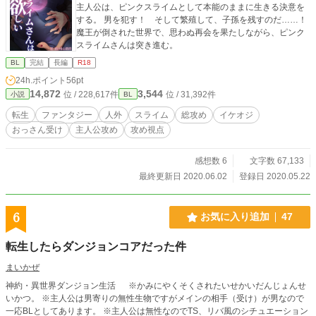
主人公は、ピンクスライムとして本能のままに生きる決意を
する。 男を犯す！ そして繁殖して、子孫を残すのだ……！
魔王が倒された世界で、思わぬ再会を果たしながら、ピンク
スライムさんは突き進む。
BL
完結
長編
R18
24h.ポイント
56pt
14,872
3,544
位 / 228,617件
位 / 31,392件
小説
BL
転生
ファンタジー
人外
スライム
総攻め
イケオジ
おっさん受け
主人公攻め
攻め視点
感想数 6
文字数 67,133
最終更新日 2020.06.02
登録日 2020.05.22
6
お気に入り追加
47
転生したらダンジョンコアだった件
まいかぜ
神約・異世界ダンジョン生活 ※かみにやくそくされたいせかいだんじょんせ
いかつ。 ※主人公は男寄りの無性生物ですがメインの相手（受け）が男なので
一応BLとしてあります。 ※主人公は無性なのでTS、リバ風のシチュエーション