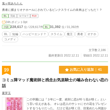
鬼ヶ咲あちたん
勇者に捕まりオナホールにされているピンクスライムの未来はどっちだ！？
BL
完結
ｼｮｰﾄｼｮｰﾄ
R18
24h.ポイント
0pt
228,617
31,392
位 / 228,617件
位 / 31,392件
小説
BL
BL
短編
ハッピーエンド？
スライム
魔王
勇者
オナホ
コメディ
文字数 2,186
最終更新日 2022.12.11
登録日 2022.12.11
29
お気に入り追加
41
コミュ障マッド魔術師と残念お気楽騎士の噛み合わない恋の
話
夏芽玉
この学園には『３年に一度、絶対に恋が叶う花が咲く』とい
う言い伝えがある。 オレは恋人のサシャにその花をプレゼン
トするつもりだった。 だけど花が咲く日、目覚めたら何故か