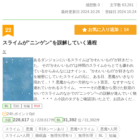
感想数 0
文字数 63,261
最終更新日 2024.10.26
登録日 2024.10.24
22
お気に入り追加
14
スライムが"ニンゲン"を誤解していく過程
欠
あるダンジョンにいるスライムは"かわいいもの"が好きだっ
た。 その"かわいいもの"は仲間のスライムからとても嫌われ
ているからみんなにはナイショ。 "かわいいもの"が好きなの
を秘密にしていたスライムの元に、ある日、悪魔がいきなり
現れて...！？ 悪魔からの一方的なペット宣言。 なすすべなく
連れていかれるスライム。 ーーーその悪魔から受けた歓迎の
せいでスライムのなかでの"ニンゲン"への誤解が進んでいく物
語。 ＊＊＊ ⚠︎小説のタグをご確認頂いた上で、お読みくださ
いますようお願い致します。 ⚠︎悪魔×スライム、悪魔×人間、
BL
完結
短編
R18
スライム×人間、R18シーンや無理矢理表現あり、など要素が
24h.ポイント
0pt
てんこ盛りです。 ⚠︎全体的にR18シーンだらけです。ご了承
228,617
31,392
位 / 228,617件
位 / 31,392件
小説
BL
下さい。 随時、加筆修正すると思いますm(__)m 最後までお
読み頂きありがとうございました。
スライム
悪魔
R18シーンあり
悪魔×スライム
悪魔×人間
スライム×人間
睡眠姦・無理矢理有り
無理矢理
BL
短編