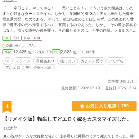
『……今日こそ、やってやる！……悪いことを！』 そういう彼の種族は、いた
ずらが好きなダークスライム。しかも、某国民的RPGの世界から転生した魔王
様直属の配下なのである。 そして、彼は転生のことは知らず、この産まれた世
界で魔王様の元へ帰還するべく、奮闘するのであった。しかし、その道は容易で
はなく、様々な障害が彼を襲う。その最たるものは、今生の両親。メタルスライ
ムである父と冒険者の母(男)。 『絶対に、悪いことをやってやる！』 母「ご飯
BL
完結
長編
R18
(ミルク)の時間だぞ〜」 『っ？！……ちゅうちゅうちゅう(ミルクうまっ！)』 産
24h.ポイント
78pt
まれたばかりの彼は、母乳にハマった。 これは、両親を勇者一行と勘違いした
12,425
2,823
位 / 228,617件
位 / 31,392件
小説
BL
ダークスライムが、彼らを倒すべく頑張るお話である(早々に懐柔される)。そし
て、最終的には自分もハッピーエンドになるおはなし。60話で本編完結、その
BL
スライム
異種姦あり
雄っぱい
ガチムチ受け
いたずら
後番外編を書く予定。 アルファポリスのAI校正を使って誤字チェックしてま
アホエロ
男性妊娠・出産
す。が、前半のものは出来てないので誤字あり。
文字数 349,131
最終更新日 2026.06.19
登録日 2025.12.14
4
お気に入り追加
759
【リメイク版】転生してどエロく嫁をカスタマイズした。
そば太郎
BL小説やゲームが大好物な俺が、仕事帰りに神様のミスで死んでしまった。神