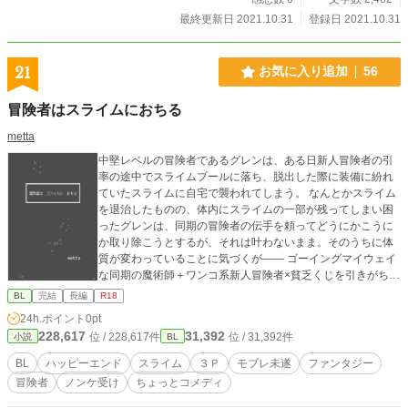
最終更新日 2021.10.31
登録日 2021.10.31
21
お気に入り追加
56
冒険者はスライムにおちる
metta
中堅レベルの冒険者であるグレンは、ある日新人冒険者の引
率の途中でスライムプールに落ち、脱出した際に装備に紛れ
ていたスライムに自宅で襲われてしまう。 なんとかスライム
を退治したものの、体内にスライムの一部が残ってしまい困
ったグレンは、同期の冒険者の伝手を頼ってどうにかこうに
か取り除こうとするが、それは叶わないまま。そのうちに体
質が変わっていることに気づくが―― ゴーイングマイウェイ
な同期の魔術師＋ワンコ系新人冒険者×貧乏くじを引きがちな
中堅冒険者 ・スライム姦から始まって最終３Ｐのハッピーエ
BL
完結
長編
R18
ンドです。 ・シリアスではないし、暗くもないです。 設定は
24h.ポイント
0pt
あるようでそんなにないので、雰囲気でお読みください。
228,617
31,392
位 / 228,617件
位 / 31,392件
小説
BL
BL
ハッピーエンド
スライム
３Ｐ
モブレ未遂
ファンタジー
冒険者
ノンケ受け
ちょっとコメディ