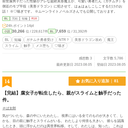
前世腐男子だった性癖がアレな超絶美形魔王が、可愛い勇者たん（ガチムチ）を
側近のモブ竿役（美形ドラゴン）に犯させて、はぁはぁしこしこするだけのお
話！ ※♡喘ぎです。 ※ムーンライトノベルズさんでも公開しております。
BL
完結
短編
R18
24h.ポイント
14pt
30,266
7,659
位 / 228,617件
位 / 31,392件
小説
BL
BL
短編
ガチムチ勇者受け
NTR？
美形ドラゴン攻め
魔王
スライム
触手
メス堕ち
♡喘ぎ
感想数 3
文字数 5,786
最終更新日 2023.08.05
登録日 2023.08.05
14
お気に入り追加
81
【完結】腐女子が転生したら、親がスライムと触手だった
件。
そば太郎
気がついたら、森の中にいたわたし。 視界にはいる全てのものが大きくて、し
かも、目の前に触手とスライムがいる。 わたしより何倍も大きい。 彼らを認識
したとき、頭に浮かんだのは異世界転移。そして、わたしは、知った。 これは