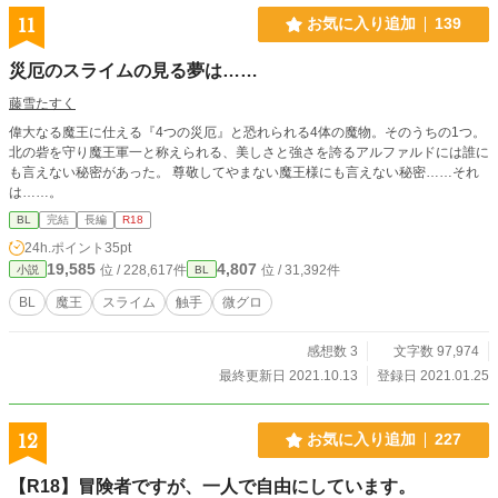
11
お気に入り追加
139
災厄のスライムの見る夢は……
藤雪たすく
偉大なる魔王に仕える『4つの災厄』と恐れられる4体の魔物。そのうちの1つ。
北の砦を守り魔王軍一と称えられる、美しさと強さを誇るアルファルドには誰に
も言えない秘密があった。 尊敬してやまない魔王様にも言えない秘密……それ
は……。
BL
完結
長編
R18
24h.ポイント
35pt
19,585
4,807
位 / 228,617件
位 / 31,392件
小説
BL
BL
魔王
スライム
触手
微グロ
感想数 3
文字数 97,974
最終更新日 2021.10.13
登録日 2021.01.25
12
お気に入り追加
227
【R18】冒険者ですが、一人で自由にしています。