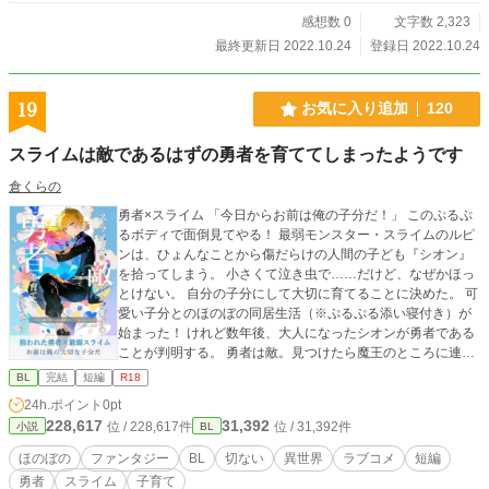
感想数 0
文字数 2,323
最終更新日 2022.10.24
登録日 2022.10.24
19
お気に入り追加
120
スライムは敵であるはずの勇者を育ててしまったようです
倉くらの
勇者×スライム 「今日からお前は俺の子分だ！」 このぷるぷ
るボディで面倒見てやる！ 最弱モンスター・スライムのルピ
ンは、ひょんなことから傷だらけの人間の子ども『シオン』
を拾ってしまう。 小さくて泣き虫で……だけど、なぜかほっ
とけない。 自分の子分にして大切に育てることに決めた。 可
愛い子分とのほのぼの同居生活（※ぷるぷる添い寝付き）が
始まった！ けれど数年後、大人になったシオンが勇者である
ことが判明する。 勇者は敵。見つけたら魔王のところに連れ
ていかなければならない。 だけどーーー。 “子分”として拾っ
BL
完結
短編
R18
た少年が、いつの間にか“俺の全部”になっていた。 R部分は攻
24h.ポイント
0pt
めの成長後。 勇者（成長した攻め）×スライム（人間姿にな
228,617
31,392
位 / 228,617件
位 / 31,392件
小説
BL
れる）のほのぼのでちょっぴり切ないラブコメディ。 ハッピ
ーエンド。
ほのぼの
ファンタジー
BL
切ない
異世界
ラブコメ
短編
勇者
スライム
子育て