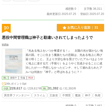
感想数 0
文字数 36,311
最終更新日 2025.07.25
登録日 2025.07.20
20
お気に入り追加
31
悪役中間管理職は神子と勘違いされてしまったようで
iroha
『光ある地上をいつか奪還する！』 太陽の光が届かない地
底の国。そこに住まう魔族たちの悲願は、光ある地上に再び
返り咲くこと。 王より大切な命を受けていたアルバはようや
く地上に達する穴（手堀り）をようやく完成させることに成
功したが――予想しなかったピンチ、そして連れ去られたア
ルバは何故か『神子』と呼ばれるように？！
BL
連載中
長編
R18
24h.ポイント
0pt
228,617
31,392
位 / 228,617件
位 / 31,392件
小説
BL
異世界ファンタジー
スライム
王族攻
不憫受
魔族
神子
執着
感想数 0
文字数 2,462