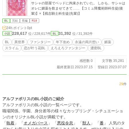
サシャの部屋でベッドに拘束されていた。 しかも、サシャは
オレに媚薬を飲ませてきて…… 【コミュ障魔術師科生徒(後
輩)】×【残念騎士科生徒(先輩)】
BL
完結
長編
R18
24h.ポイント
0pt
228,617
31,392
位 / 228,617件
位 / 31,392件
小説
BL
BL
異世界
ファンタジー
年下攻め
永遠の両片想い
媚薬
スライム
恋が叶う花BL
えろえろファンタジー
濃密BL
感想数 0
文字数 35,281
最終更新日 2023.07.15
登録日 2023.07.07
29
件
アルファポリスのBL小説のご紹介
アルファポリスのBL小説の一覧ページです。
職場関係、学園、身分差等の様々なカップリング・シチュエーショ
ンのオリジナルBL小説が満載です。
「
執着
」 「
オメガバース
」 「
悪役令息
」 「
獣人
」 「
番
」 人気のタ
グからお気に入りの小説を探すこともできます。ぜひお気に入りの