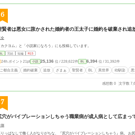
6
聖賢者は悪女に誑かされた婚約者の王太子に婚約を破棄され追
克全
「カクヨム」と「小説家になろう」にも投稿しています。
BL
完結
短編
R15
25,136
6,394
24h.ポイント
21pt
位 / 228,622件
位 / 31,392件
小説
BL
ご都合主義
婚約破棄
追放
ざまぁ
聖賢者
BL
異世界
幼馴染
悪
感想数 0
文字数 7,
7
尻穴がバイブレーションしちゃう職業病が成人病として広まっ
左側
座りっぱなしで働く人がなりがちな、『尻穴がバイブレーションしちゃう』病。 お尻