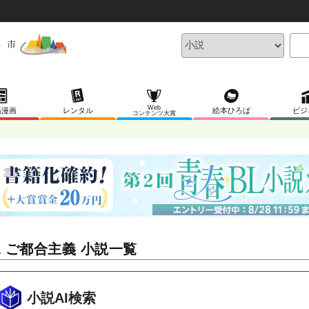
Web
稿漫画
レンタル
絵本ひろば
ビジ
コンテンツ大賞
L ご都合主義 小説一覧
小説AI検索