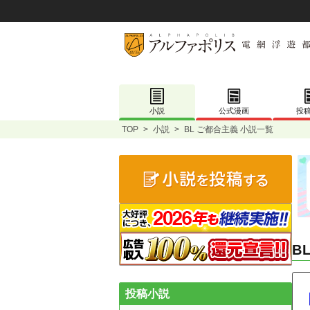
小説
公式漫画
投
TOP
>
小説
>
BL ご都合主義 小説一覧
B
投稿小説