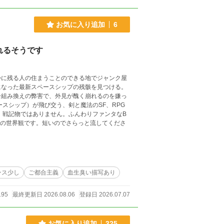
お気に入り追加
6
れるそうです
かに残る人の住まうことのできる地でジャンク屋
になった最新スペースシップの残骸を見つける。
子組み換えの弊害で、外見が醜く崩れるのを嫌っ
スシップ）が飛び交う、剣と魔法のSF、RPG
。戦記物ではありません。ふんわりファンタなB
話の世界観です。短いのでさらっと流してくださ
ンス少し
ご都合主義
血生臭い描写あり
195
最終更新日 2026.08.06
登録日 2026.07.07
お気に入り追加
325