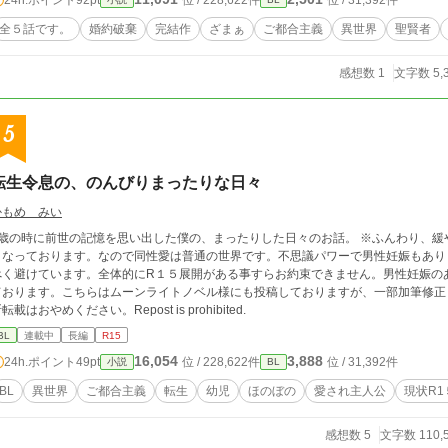
位 / 228,622件
位 / 31,392件
全５話です。
婚約破棄
完結作
ざまぁ
ご都合主義
異世界
聖賢者
感想数 1
文字数 5,
5
転生令息の、のんびりまったりな日々
かもめ みい
3歳の時に前世の記憶を思い出した僕の、まったりした日々のお話。 ※ふんわり、
となっております。なので同性愛は普通の世界です。不思議パワーで男性妊娠もありま
べく避けています。全体的にR１５展開がある事すらお約束できません。男性妊娠の
ております。こちらはムーンライトノベル様にも投稿しておりますが、一部加筆修正
転載はおやめください。Repost is prohibited.
BL
連載中
長編
R15
16,054
3,888
24h.ポイント
49pt
位 / 228,622件
位 / 31,392件
小説
BL
BL
異世界
ご都合主義
転生
幼児
ほのぼの
愛され主人公
現状R1
感想数 5
文字数 110,