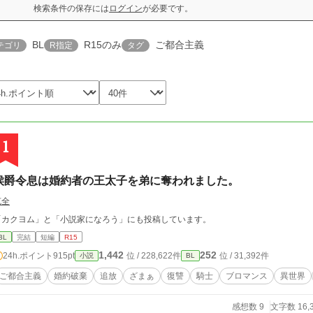
検索条件の保存には
ログイン
が必要です。
BL
R15のみ
ご都合主義
テゴリ
R指定
タグ
1
侯爵令息は婚約者の王太子を弟に奪われました。
克全
「カクヨム」と「小説家になろう」にも投稿しています。
BL
完結
短編
R15
1,442
252
24h.ポイント
915pt
位 / 228,622件
位 / 31,392件
小説
BL
ご都合主義
婚約破棄
追放
ざまぁ
復讐
騎士
ブロマンス
異世界
感想数 9
文字数 16,