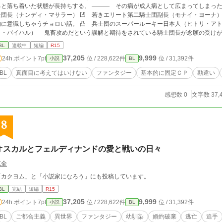
と落ち着いた状態が長持ちする。 ――― その病が成人病として広まってしまったファンタジー世
士団長（ナンディ・マサラー） 凹 若きエリート第二騎士団副長（モナイ・ヨーナ
識しちゃうチョロい話。 凸 兵士団のスーパールーキー日本人（ヒトリ・アト 阿斗一人） 凹 癒し系美人第二騎士団長（キ
・バイハル） 鬼畜攻めだという誤解と期待をされている騎士団長が念願の受けが出来るまでの話。 ※ 
たので、開き直って別章にしました。 ※ その内に他カップルの話も掲載する予定。 ※ お尻がブルブル震えるのをどーにかし
BL
連載中
短編
R15
ようって話 ※ 思い付いた勢いで書いちゃったので通常以上に誤字脱字にご容赦くだ
37,205
9,999
24h.ポイント
7pt
位 / 228,622件
位 / 31,392件
小説
BL
為にも）お知らせください
BL
真面目に考えてはいけない
ファンタジー
基本的に固定ＣＰ
勘違い
感想数 0
文字数 37,
8
オスカルとフェルディナンドの愛と戦いの日々
克全
「カクヨム」と「小説家になろう」にも投稿しています。
BL
完結
短編
R15
37,205
9,999
24h.ポイント
7pt
位 / 228,622件
位 / 31,392件
小説
BL
BL
ご都合主義
異世界
ファンタジー
幼馴染
婚約破棄
逃亡
追手