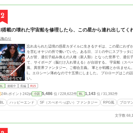
2
AI搭載の壊れた宇宙船を修理したら、この星から連れ出してく
拓海のり
忘れ去られた辺境の惑星カダイルに生きるナギは、この星にわず
を営むオヤジの所で働いていた。ある日、ゴミの中にスプラッタ
人が皆、遺伝子組み換えの人種（新人類）となった世界で、遺伝
て、サイボーグ（脳だけ入れ替える）が台頭する。 宇宙船（スペー
風、異世界ファンタジー。ご都合主義。 軍とか戦艦とか出ません
L。エロシーン薄めなので十五禁にしました。 プロローグはこの
い。
BL
連載中
長編
R15
5,486
1,143
24h.ポイント
242pt
位 / 228,622件
位 / 31,392件
小説
BL
BL
ハッピーエンド
SF（スぺオペっぽい）ファンタジー
RPG風
ブロマ
文字数 68,