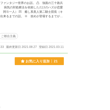
界のお話。 凸 強面の三十路兵
） 病気の対処療法を依頼しただけのハズが恋愛
攻めが登場するまでが長
さい ※ 付けるべきタグがあれば（地雷避けの
ご都合主義
433
最終更新日 2021.08.27
登録日 2021.03.11
お気に入り追加
21