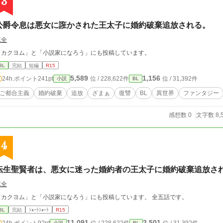
3
公爵令息は悪女に誑かされた王太子に婚約破棄追放される。
克全
「カクヨム」と「小説家になろう」にも投稿しています。
BL
完結
短編
R15
5,589
1,156
24h.ポイント
241pt
位 / 228,622件
位 / 31,392件
小説
BL
ご都合主義
婚約破棄
追放
ざまぁ
復讐
BL
異世界
ファンタジー
感想数 0
文字数 8,
4
転生聖賢者は、悪女に迷った婚約者の王太子に婚約破棄追放さ
克全
「カクヨム」と「小説家になろう」にも投稿しています。 全五話です。
BL
完結
ｼｮｰﾄｼｮｰﾄ
R15
11,091
2,501
24h.ポイント
92pt
小説
BL