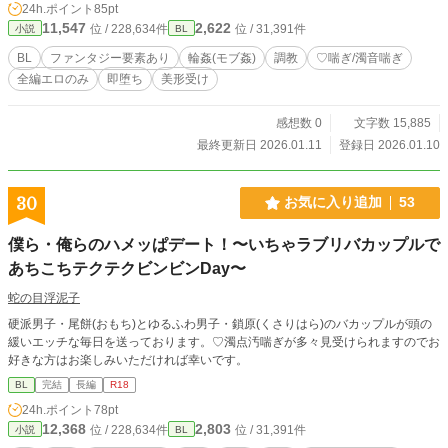
24h.ポイント
85pt
11,547
2,622
位 / 228,634件
位 / 31,391件
小説
BL
BL
ファンタジー要素あり
輪姦(モブ姦)
調教
♡喘ぎ/濁音喘ぎ
全編エロのみ
即堕ち
美形受け
感想数 0
文字数 15,885
最終更新日 2026.01.11
登録日 2026.01.10
30
お気に入り追加
53
僕ら・俺らのハメッぱデート！〜いちゃラブリバカップルで
あちこちテクテクビンビンDay〜
蛇の目浮泥子
硬派男子・尾餅(おもち)とゆるふわ男子・鎖原(くさりはら)のバカップルが頭の
緩いエッチな毎日を送っております。♡濁点汚喘ぎが多々見受けられますのでお
好きな方はお楽しみいただければ幸いです。
BL
完結
長編
R18
24h.ポイント
78pt
12,368
2,803
位 / 228,634件
位 / 31,391件
小説
BL