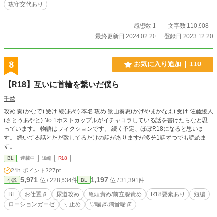
攻守交代あり
感想数 1
文字数 110,908
最終更新日 2024.02.20
登録日 2023.12.20
8
お気に入り追加
110
【R18】互いに首輪を繋いだ僕ら
千紘
攻め 奏(かなで) 受け 綾(あや) 本名 攻め 景山奏恵(かげやまかなえ) 受け 佐藤綾人
(さとうあやと) No.1ホストカップルがイチャコラしている話を書けたらなと思
っています。 物語はフィクションです。 続く予定、ほぼR18になると思いま
す。 続いてる話とただ致してるだけの話がありますが多分1話ずつでも読めま
す。
BL
連載中
短編
R18
24h.ポイント
227pt
5,971
1,197
位 / 228,634件
位 / 31,391件
小説
BL
BL
お仕置き
尿道攻め
亀頭責め/前立腺責め
R18要素あり
短編
ローションガーゼ
寸止め
♡喘ぎ/濁音喘ぎ