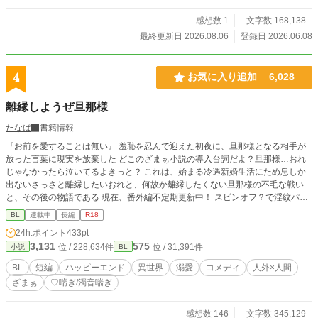
感想数 1
文字数 168,138
最終更新日 2026.08.06
登録日 2026.06.08
4
お気に入り追加
6,028
離縁しようぜ旦那様
たなぱ
書籍情報
『お前を愛することは無い』 羞恥を忍んで迎えた初夜に、旦那様となる相手が
放った言葉に現実を放棄した どこのざまぁ小説の導入台詞だよ？旦那様…おれ
じゃなかったら泣いてるよきっと？ これは、始まる冷遇新婚生活にため息しか
出ないさっさと離縁したいおれと、何故か離縁したくない旦那様の不毛な戦い
と、その後の物語である 現在、番外編不定期更新中！ スピンオフ？で淫紋パワ
ーを生み出したネズミくん達のお話も短編でありますので、そちらもよろしくお
BL
連載中
長編
R18
願いします
24h.ポイント
433pt
3,131
575
位 / 228,634件
位 / 31,391件
小説
BL
BL
短編
ハッピーエンド
異世界
溺愛
コメディ
人外×人間
ざまぁ
♡喘ぎ/濁音喘ぎ
感想数 146
文字数 345,129