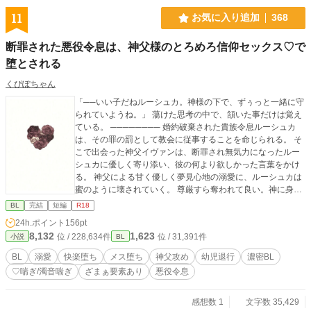
11
お気に入り追加
368
断罪された悪役令息は、神父様のとろめろ信仰セックス♡で
堕とされる
くぴぽちゃん
「──いい子だねルーシュカ。神様の下で、ずぅっと一緒に守
られていようね。」 蕩けた思考の中で、頷いた事だけは覚え
ている。 ──────── 婚約破棄された貴族令息ルーシュカ
は、その罪の罰として教会に従事することを命じられる。 そ
こで出会った神父イヴァンは、断罪され無気力になったルー
シュカに優しく寄り添い、彼の何より欲しかった言葉をかけ
る。 神父による甘く優しく夢見心地の溺愛に、ルーシュカは
蜜のように壊されていく。 尊厳すら奪われて良い。神に身を
捧げば、彼と夢の中で過ごせる。 ……その歪んだ幸福は、イ
BL
完結
短編
R18
ヴァンとルーシュカの為に存在するのであった。 人格ぐちゃ
24h.ポイント
156pt
ぐちゃ♡溺愛とろめろメス堕ちセックス♡ ※以下の要素を含
8,132
1,623
位 / 228,634件
位 / 31,391件
小説
BL
みます※（何を書いたか思い出しながら記述してるので抜け
てたらすみません） ・淫語・尊厳破壊・乳首・幼児退行・ス
BL
溺愛
快楽堕ち
メス堕ち
神父攻め
幼児退行
濃密BL
トリップ・スパンキング・尻穴見せつけ・ハメ乞い・手マ
♡喘ぎ/濁音喘ぎ
ざまぁ要素あり
悪役令息
ン・チクニー・中出し 成人指定の描写には、目次に#を付け
ます。 Twitter↓ @kurushipeople 作品の裏話とかスケベな話と
かが、あります
感想数 1
文字数 35,429