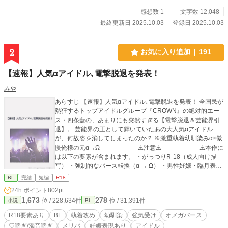
感想数 1
文字数 12,048
最終更新日 2025.10.03
登録日 2025.10.03
2
お気に入り追加
191
【速報】人気αアイドル､電撃脱退を発表！
みや
あらすじ 【速報】人気αアイドル､電撃脱退を発表！ 全国民が
熱狂するトップアイドルグループ『CROWN』の絶対的エー
ス・四条藍の、あまりにも突然すぎる【電撃脱退＆芸能界引
退】。 芸能界の王として輝いていたあの大人気αアイドル
が、何故姿を消してしまったのか？ ※激重執着幼馴染みα×傲
慢俺様の元α→Ω －－－－－－⚠️注意⚠️－－－－－－ ⚠️本作に
は以下の要素が含まれます。 ・がっつりR-18（成人向け描
写） ・強制的なバース転換（α → Ω） ・男性妊娠・臨月表現
・濁点/♡喘ぎ、子宮口責め ・監禁、洗脳
BL
完結
短編
R18
24h.ポイント
802pt
1,673
278
位 / 228,634件
位 / 31,391件
小説
BL
R18要素あり
BL
執着攻め
幼馴染
強気受け
オメガバース
♡喘ぎ/濁音喘ぎ
メリバ
妊娠表現あり
アイドル