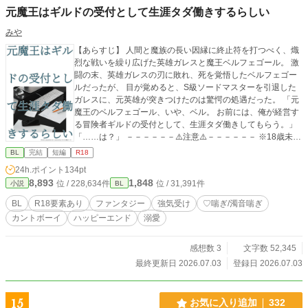
元魔王はギルドの受付として生涯タダ働きするらしい
みや
【あらすじ】 人間と魔族の長い因縁に終止符を打つべく、熾
烈な戦いを繰り広げた英雄ガレスと魔王ベルフェゴール。 激
闘の末、英雄ガレスの刃に敗れ、死を覚悟したベルフェゴー
ルだったが、 目が覚めると、S級ソードマスターを引退した
ガレスに、元英雄が突きつけたのは驚愕の処遇だった。 「元
魔王のベルフェゴール、いや、ベル。 お前には、俺が経営す
る冒険者ギルドの受付として、生涯タダ働きしてもらう。」
「……は？」 －－－－－－⚠️注意⚠️－－－－－－ ※18歳未満
の方は閲覧をお控えください。 ※本作はがっつりR-18表現が
BL
完結
短編
R18
あります。 カント、潮吹き、♡喘ぎ、濁点喘ぎ、結腸(？)責
24h.ポイント
134pt
め ※最後の方に少しだけ攻めが寿命で亡くなる描写がありま
8,893
1,848
位 / 228,634件
位 / 31,391件
小説
BL
すのでご注意ください
BL
R18要素あり
ファンタジー
強気受け
♡喘ぎ/濁音喘ぎ
カントボーイ
ハッピーエンド
溺愛
感想数 3
文字数 52,345
最終更新日 2026.07.03
登録日 2026.07.03
15
お気に入り追加
332