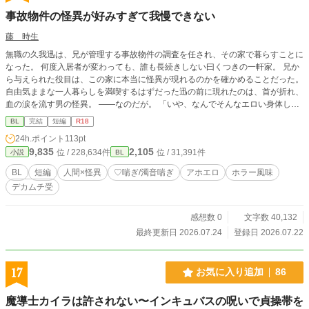
われたいという気持ちはありましたがその欲求は見下すという関わり方でも解消
事故物件の怪異が好みすぎて我慢できない
できるほど小さいもので、ただ性格が悪く自己中なキャラクターとして制作して
います。セレスの頭を撫でた理由は、単に意識が朦朧としているのでただ言われ
藤 時生
たこと(褒めてほしい)を何も考えず実行しただけです。プライドが消失している
無職の久我迅は、兄が管理する事故物件の調査を任され、その家で暮らすことに
状態なので、生存本能でセレスの機嫌をとっています。
なった。 何度入居者が変わっても、誰も長続きしない曰くつきの一軒家。 兄か
ら与えられた役目は、この家に本当に怪異が現れるのかを確かめることだった。
自由気ままな一人暮らしを満喫するはずだった迅の前に現れたのは、首が折れ、
血の涙を流す男の怪異。 ――なのだが。 「いや、なんでそんなエロい身体して
んだよ……」 高い身長、分厚い胸板、どっしりとした腰、豊かな尻に逞しい
BL
完結
短編
R18
脚。 迅にとって、その怪異は恐怖よりも性癖ど真ん中の存在だった。 性欲に忠
24h.ポイント
113pt
実な迅と、ムチムチどっしりな人ならざる怪異のめくるめくエロ生活。 奇妙な
9,835
2,105
位 / 228,634件
位 / 31,391件
小説
BL
同居生活の中で、迅は怪異の男が十数年前に起きた夫婦殺害事件の犯人として扱
われた人物だと知る。 しかし事件を追うほどに明らかになるのは、報道とはま
BL
短編
人間×怪異
♡喘ぎ/濁音喘ぎ
アホエロ
ホラー風味
ったく違う男の過去と、事件の真相だった。 それを知るたび、迅はただ欲望を
デカムチ受
ぶつけるだけだった怪異に抱く感情を少しずつ変えていく……。 これは、怪異
よりも人間の欲の方が恐ろしく、怪異の方が振り回される、事故物件を舞台にし
た人間×怪異のホラー風味BL。もちろんエロたっぷりです。 --------------------------
感想数 0
文字数 40,132
------------- 本作は投稿分だけでも一区切りまでお楽しみいただけますが、完結編
最終更新日 2026.07.24
登録日 2026.07.22
はFANBOX限定で８月に公開予定です。
17
お気に入り追加
86
魔導士カイラは許されない〜インキュバスの呪いで貞操帯を