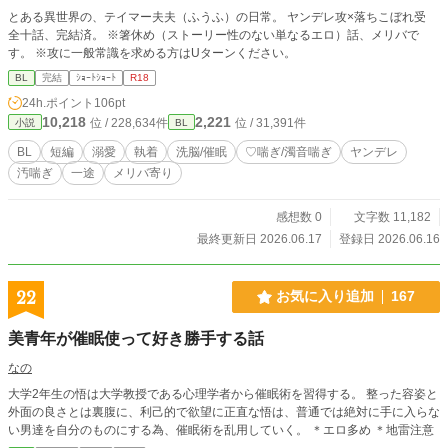
とある異世界の、テイマー夫夫（ふうふ）の日常。 ヤンデレ攻×落ちこぼれ受
全十話、完結済。 ※箸休め（ストーリー性のない単なるエロ）話、メリバで
す。 ※攻に一般常識を求める方はUターンください。
BL
完結
ｼｮｰﾄｼｮｰﾄ
R18
24h.ポイント
106pt
10,218
2,221
位 / 228,634件
位 / 31,391件
小説
BL
BL
短編
溺愛
執着
洗脳/催眠
♡喘ぎ/濁音喘ぎ
ヤンデレ
汚喘ぎ
一途
メリバ寄り
感想数 0
文字数 11,182
最終更新日 2026.06.17
登録日 2026.06.16
22
お気に入り追加
167
美青年が催眠使って好き勝手する話
なの
大学2年生の悟は大学教授である心理学者から催眠術を習得する。 整った容姿と
外面の良さとは裏腹に、利己的で欲望に正直な悟は、普通では絶対に手に入らな
い男達を自分のものにする為、催眠術を乱用していく。 ＊エロ多め ＊地雷注意