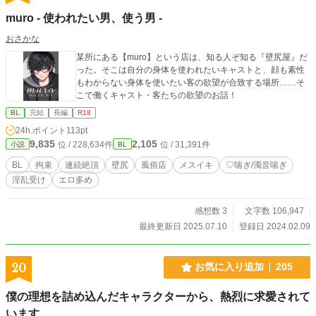
muro - 使われたい男、使う男 -
おさかな
某所にある【muro】という店は、知る人ぞ知る『壁尻屋』だ
った。そこは自分の身体を使われたいキャストと、顔も素性
もわからない身体を使いたい客の欲望が合致する場所……そ
こで働くキャスト・客たちの欲望のお話！
BL
完結
長編
R18
24h.ポイント
113pt
9,835
2,105
位 / 228,634件
位 / 31,391件
小説
BL
BL
拘束
連続絶頂
壁尻
風俗店
メスイキ
♡喘ぎ/濁音喘ぎ
淫乱受け
エロ多め
感想数 3
文字数 106,947
最終更新日 2025.07.10
登録日 2024.02.09
20
お気に入り追加
205
僕の理想を詰め込んだキャラクターから、熱烈に求愛されて
います