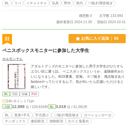
BL
リバ
イチャイチャ
玩具
野外
現代
♡喘ぎ/濁音喘ぎ
感想数 0
文字数 133,993
最終更新日 2024.11.30
登録日 2024.10.31
31
お気に入り追加
50
ペニスボックスモニターに参加した大学生
ホルモンヤん
アダルトグッズのモニターに参加した男子大学生がひたすら
エロい目に遭う話。 ペニスボックスというか、遠隔操作みた
いになりました。BOX要素、皆無。 ※♡喘ぎ、濁点喘ぎあり
fanboxやってたりするんで、気が向いたら応援いただけると
嬉しいです。
BL
完結
短編
R18
24h.ポイント
71pt
12,988
3,018
位 / 228,634件
位 / 31,391件
小説
BL
BL
美形×平凡
平凡受け
♡喘ぎ/濁音喘ぎ
ローションガーゼ
チンボックス
連続絶頂
強制絶頂
わりと鬼畜め