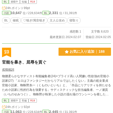
BL
連載中
短編
R18
24h.ポイント
99pt
10,647
2,331
位 / 228,634件
位 / 31,391件
小説
BL
BL
催眠
♡喘ぎ/濁音喘ぎ
主人公攻め
寝取り
感想数 1
文字数 8,620
最終更新日 2024.02.07
登録日 2024.02.05
23
お気に入り追加
188
官能を暴き、屈辱を貢ぐ
劣情祝詞
物腰柔らかなサディスト有能編集者(24)×プライド高い人間嫌い性欲強め官能小
説家(27) 「エロはファンタジーだからリアルではしたくない」主義の処女童貞
官能小説家、蜘蛛野糸一（くものいといち）と、「作品にリアリティを持たせる
ため小説家に性的行為を強要する」サディスティックな担当編集者、一ノ瀬貢
（いちのせみつぐ）。 蜘蛛野が執筆した小説の濡れ場のワンシーンを模したエ
ロを強要する。嫌悪してやまないリアルの性的行為を、男、さらに年下の担当編
BL
連載中
長編
R18
集に強要される辱め。そして、自分が執筆した性描写を自身で再現させられ、同
24h.ポイント
92pt
時に自分の作品にダメ出しをされる屈辱に、蜘蛛野のプライドはズタズタに引き
11,063
2,445
位 / 228,634件
位 / 31,391件
小説
BL
裂かれる。 「至極の官能小説を執筆させる」ために一ノ瀬はアブノーマルなセ