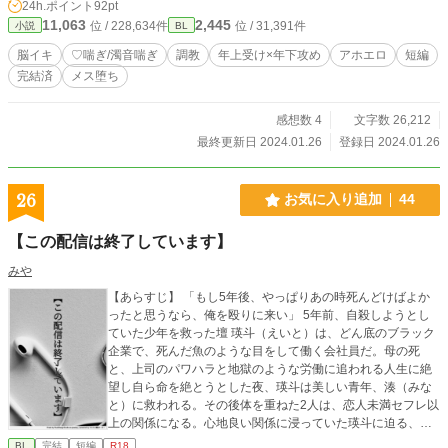
24h.ポイント
92pt
ロと驚きを。 いつも感想やいいねありがとうございます、何
11,063
2,445
位 / 228,634件
位 / 31,391件
小説
BL
回も読み返し、それを励みになんと一年越しの更新です。 ず
っと書いてはいるのですよ、完成しないだけで。
脳イキ
♡喘ぎ/濁音喘ぎ
調教
年上受け×年下攻め
アホエロ
短編
完結済
メス堕ち
感想数 4
文字数 26,212
最終更新日 2024.01.26
登録日 2024.01.26
26
お気に入り追加
44
【この配信は終了しています】
みや
【あらすじ】 「もし5年後、やっぱりあの時死んどけばよか
ったと思うなら、俺を殴りに来い」 5年前、自殺しようとし
ていた少年を救った壇 瑛斗（えいと）は、どん底のブラック
企業で、死んだ魚のような目をして働く会社員だ。母の死
と、上司のパワハラと地獄のような労働に追われる人生に絶
望し自ら命を絶とうとした夜、瑛斗は美しい青年、湊（みな
と）に救われる。その後体を重ねた2人は、恋人未満セフレ以
上の関係になる。心地良い関係に浸っていた瑛斗に迫る、湊
の過激ファンと特定班に恐怖を覚え、瑛斗は人気配信者であ
BL
完結
短編
R18