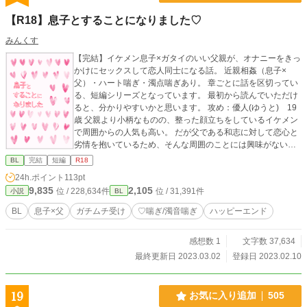
帯、貞操具、射精管理、自慰、インキュバス、言葉攻め、兜
【R18】息子とすることになりました♡
合わせ、手コキ、エアセックス、リバ、強姦、精飲、植物
姦、潮吹き、フェラ、素股、SM、女装、鏡、キスマーク、お
みんくす
尻の開発、不貞、セックスしないと出られない部屋、ディル
【完結】イケメン息子×ガタイのいい父親が、オナニーをきっ
ド作成、初夜失敗、女性用下着、養父、二輪差し、3P、射精
かけにセックスして恋人同士になる話。 近親相姦（息子×
禁止、焦らし、擬似オナ二ー、寸止め、遠隔バイブ、ファス
父）・ハート喘ぎ・濁点喘ぎあり。 章ごとに話を区切ってい
トセックス
る、短編シリーズとなっています。 最初から読んでいただけ
ると、分かりやすいかと思います。 攻め：優人(ゆうと) 19
歳 父親より小柄なものの、整った顔立ちをしているイケメン
で周囲からの人気も高い。 だが父である和志に対して恋心と
劣情を抱いているため、そんな周囲のことには興味がない。
受け：和志(かずし) 43歳 学生時代から筋トレが趣味で、ガ
BL
完結
短編
R18
タイがよく体毛も濃い。 元妻とは15年ほど前に離婚し、それ
24h.ポイント
113pt
以来息子の優人と2人暮らし。 pixivにも投稿しています。
9,835
2,105
位 / 228,634件
位 / 31,391件
小説
BL
BL
息子×父
ガチムチ受け
♡喘ぎ/濁音喘ぎ
ハッピーエンド
感想数 1
文字数 37,634
最終更新日 2023.03.02
登録日 2023.02.10
19
お気に入り追加
505