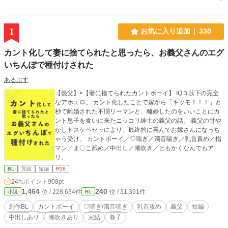
1
お気に入り追加
330
カント化して妻に捨てられたと思ったら、お義父さんのエグ
いちんぽで種付けされた
あるぷす
【義父】×【妻に捨てられたカントボーイ】 IQ３以下の完全
なアホエロ。 カント化したことで嫁から「キッモ！！！」と
秒で離婚された不憫リーマンと、離婚したのをいいことにカ
ント息子を食いに来たニッコリ紳士の義父の話。 義父の甘や
かしドスケベセッにより、最終的に喜んでお嫁さんになっち
ゃう受け。 カントボーイ／♡喘ぎ／濁音喘ぎ／乳首責め／指
マン／ま〇こ舐め／中出し／潮吹き／ともかくなんでもア
リ。
BL
完結
短編
R18
24h.ポイント
908pt
1,464
240
位 / 228,634件
位 / 31,391件
小説
BL
創作BL
カントボーイ
♡喘ぎ/濁音喘ぎ
乳首攻め
義父
短編
中出しあり
潮吹きあり
完結
養子