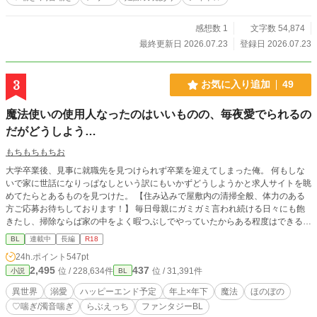
感想数 1
文字数 54,874
最終更新日 2026.07.23
登録日 2026.07.23
3
お気に入り追加
49
魔法使いの使用人なったのはいいものの、毎夜愛でられるの
だがどうしよう…
もちもちもちお
大学卒業後、見事に就職先を見つけられず卒業を迎えてしまった俺。 何もしな
いで家に世話になりっぱなしという訳にもいかずどうしようかと求人サイトを眺
めてたらとあるものを見つけた。 【住み込みで屋敷内の清掃全般、体力のある
方ご応募お待ちしております！】 毎日母親にガミガミ言われ続ける日々にも飽
きたし、掃除ならば家の中をよく暇つぶしでやっていたからある程度はできる。
体力もまぁ…何とかなるだろう！ そんなふうに気軽に応募をしてしまったのが
BL
連載中
長編
R18
運の尽き…｡ 応募した屋敷内にはなんと……魔法使いが主人をしていたのだっ
24h.ポイント
547pt
た。 他のサイトでも投稿しています。
2,495
437
位 / 228,634件
位 / 31,391件
小説
BL
異世界
溺愛
ハッピーエンド予定
年上×年下
魔法
ほのぼの
♡喘ぎ/濁音喘ぎ
らぶえっち
ファンタジーBL