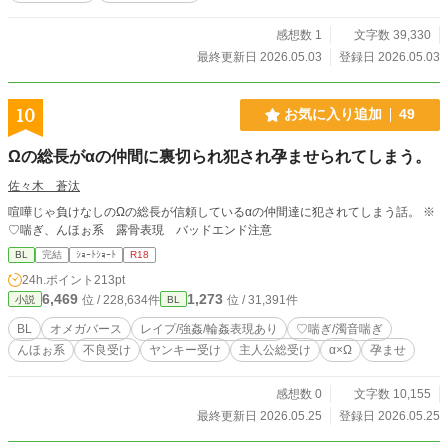
感想数 1
文字数 39,330
最終更新日 2026.05.03
登録日 2026.05.03
10
お気に入り追加
49
Ωの総長がαの仲間に裏切られ犯され孕ませられてしまう。
佐々木 蒼汰
喧嘩じゃ負けなしのΩの総長が信頼しているαの仲間達に犯されてしまう話。 ※
♡喘ぎ、んほぉ系 露骨表現 バッドエンド注意
BL
完結
ｼｮｰﾄｼｮｰﾄ
R18
24h.ポイント
213pt
6,469
1,273
位 / 228,634件
位 / 31,391件
小説
BL
BL
オメガバース
レイプ/強姦/輪姦表現あり
♡喘ぎ/濁音喘ぎ
んほぉ系
不良受け
ヤンキー受け
主人公総受け
α×Ω
孕ませ
感想数 0
文字数 10,155
最終更新日 2026.05.25
登録日 2026.05.25