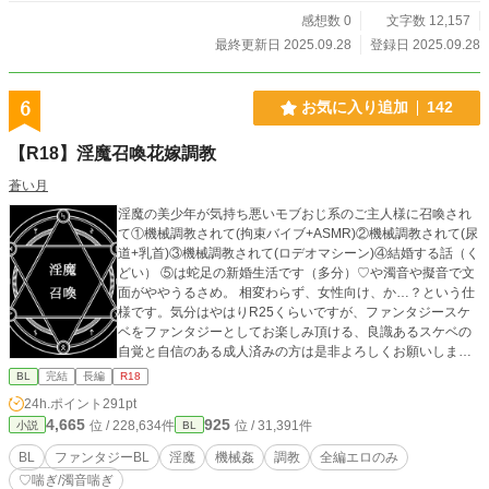
感想数 0
文字数 12,157
最終更新日 2025.09.28
登録日 2025.09.28
6
お気に入り追加
142
【R18】淫魔召喚花嫁調教
蒼い月
淫魔の美少年が気持ち悪いモブおじ系のご主人様に召喚され
て①機械調教されて(拘束バイブ+ASMR)②機械調教されて(尿
道+乳首)③機械調教されて(ロデオマシーン)④結婚する話（く
どい） ⑤は蛇足の新婚生活です（多分）♡や濁音や擬音で文
面がややうるさめ。 相変わらず、女性向け、か…？という仕
様です。気分はやはりR25くらいですが、ファンタジースケ
ベをファンタジーとしてお楽しみ頂ける、良識あるスケベの
自覚と自信のある成人済みの方は是非よろしくお願いしま
す。
BL
完結
長編
R18
24h.ポイント
291pt
4,665
925
位 / 228,634件
位 / 31,391件
小説
BL
BL
ファンタジーBL
淫魔
機械姦
調教
全編エロのみ
♡喘ぎ/濁音喘ぎ