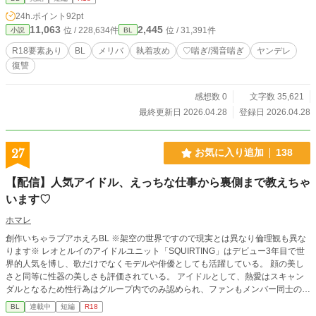
る湊との関係を切ろうとするが－－－。 大人気配信者ヤンデ
24h.ポイント
92pt
レ美形×限界社畜男前サラリーマン ⚠️注意⚠️ 本作品には、露
11,063
2,445
位 / 228,634件
位 / 31,391件
小説
BL
骨な性的描写(濁点・♡喘ぎ)、暴力による流血表現(腱の切
断)、精神破壊(洗脳、監禁)、自殺表現などが含まれます。 と
R18要素あり
BL
メリバ
執着攻め
♡喘ぎ/濁音喘ぎ
ヤンデレ
にかくバッドエンドに限りなく近いメリバです。苦手な方は
復讐
お控えください。 何でも許せる方、作品の傾向を理解した上
で自己責任で閲覧できる方のみ、読み進めてください。 ※こ
の物語はフィクションです 途中まで幸せえちえちハッピーエ
感想数 0
文字数 35,621
ンドを書いていたんです……本当なんですハッピーエンド書
最終更新日 2026.04.28
登録日 2026.04.28
こうとしました。そしたら手癖が悪さを働きましたすいませ
ん。次回こそちゃんとハッピーエンドかきますから許してく
ださい！！！！！！！！
27
お気に入り追加
138
【配信】人気アイドル、えっちな仕事から裏側まで教えちゃ
います♡
ホマレ
創作いちゃラブアホえろBL ※架空の世界ですので現実とは異なり倫理観も異な
ります※ レオとルイのアイドルユニット「SQUIRTING」はデビュー3年目で世
界的人気を博し、歌だけでなくモデルや俳優としても活躍している。 顔の美し
さと同等に性器の美しさも評価されている。 アイドルとして、熱愛はスキャン
ダルとなるため性行為はグループ内でのみ認められ、ファンもメンバー同士の絡
み込で楽しんでいる。前も後ろも使えるアイドルが多い。 レオ(受け) 180cm、2
BL
連載中
短編
R18
5歳。 クォーターで色素の薄い髪と瞳、そして透き通った肌をしたどこか儚く美