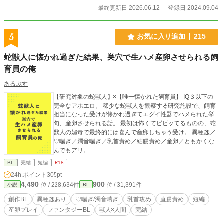
最終更新日 2026.06.12
登録日 2024.09.04
5
お気に入り追加
215
蛇獣人に懐かれ過ぎた結果、巣穴で生ハメ産卵させられる飼
育員の俺
あるぷす
【研究対象の蛇獣人】×【唯一懐かれた飼育員】 IQ３以下の
完全なアホエロ。 稀少な蛇獣人を観察する研究施設で、飼育
担当になった受けが懐かれ過ぎてエグイ性器でハメられた挙
句、産卵させられる話。 最初は怖くてビビッてるものの、蛇
獣人の媚毒で最終的には喜んで産卵しちゃう受け。 異種姦／
♡喘ぎ／濁音喘ぎ／乳首責め／結腸責め／産卵／ともかくな
んでもアリ。
BL
完結
短編
R18
24h.ポイント
305pt
4,490
900
位 / 228,634件
位 / 31,391件
小説
BL
創作BL
異種姦あり
♡喘ぎ/濁音喘ぎ
乳首攻め
直腸責め
短編
産卵プレイ
ファンタジーBL
獣人×人間
完結