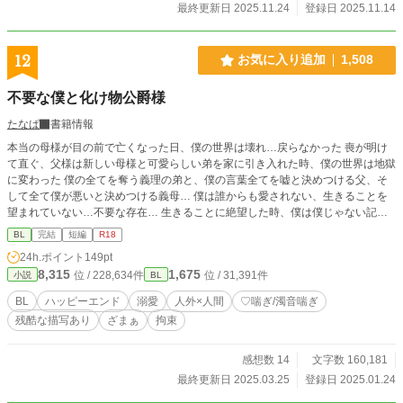
最終更新日 2025.11.24
登録日 2025.11.14
12
お気に入り追加
1,508
不要な僕と化け物公爵様
たなぱ
書籍情報
本当の母様が目の前で亡くなった日、僕の世界は壊れ…戻らなかった 喪が明け
て直ぐ、父様は新しい母様と可愛らしい弟を家に引き入れた時、僕の世界は地獄
に変わった 僕の全てを奪う義理の弟と、僕の言葉全てを嘘と決めつける父、そ
して全て僕が悪いと決めつける義母… 僕は誰からも愛されない、生きることを
望まれていない…不要な存在… 生きることに絶望した時、僕は僕じゃない記憶
を思い出した そして、僕は義弟の身代わりで人外の化け物だと言われる公爵様
BL
完結
短編
R18
へ嫁ぐ事になる 化け物公爵様、どうか僕を食べてこの世界から消してくださ
24h.ポイント
149pt
い…僕は母様に会って、僕の中にある知らない世界に生まれ変わりたい 化け物
8,315
1,675
位 / 228,634件
位 / 31,391件
小説
BL
(人外)公爵×少し前世持ち青年 暗殺者くんとの世界と少しリンクしてます
BL
ハッピーエンド
溺愛
人外×人間
♡喘ぎ/濁音喘ぎ
残酷な描写あり
ざまぁ
拘束
感想数 14
文字数 160,181
最終更新日 2025.03.25
登録日 2025.01.24