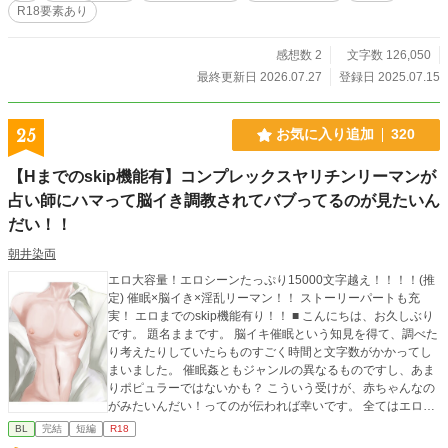
R18要素あり
感想数 2
文字数 126,050
最終更新日 2026.07.27
登録日 2025.07.15
25
お気に入り追加
320
【Hまでのskip機能有】コンプレックスヤリチンリーマンが
占い師にハマって脳イき調教されてバブってるのが見たいん
だい！！
朝井染両
エロ大容量！エロシーンたっぷり15000文字越え！！！！(推
定) 催眠×脳イき×淫乱リーマン！！ ストーリーパートも充
実！ エロまでのskip機能有り！！ ■ こんにちは、お久しぶり
です。 題名ままです。 脳イキ催眠という知見を得て、調べた
り考えたりしていたらものすごく時間と文字数がかかってし
まいました。 催眠姦ともジャンルの異なるものですし、あま
りポピュラーではないかも？ こういう受けが、赤ちゃんなの
がみたいんだい！ってのが伝われば幸いです。 全てはエロへ
の助走、えっちだけ読みたい方も一章冒頭の注意書きは読ん
BL
完結
短編
R18
で頂けると嬉しい、よろしくお願いします。 いつも新鮮なエ