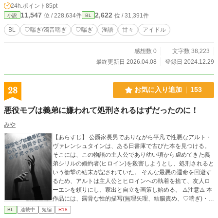
24h.ポイント
85pt
麗な風貌をしている事からファンからは「王子」と呼ばれている。3年連続「イ
11,547
2,622
位 / 228,634件
位 / 31,391件
小説
BL
ケチンランキング」で1位を獲得し、綺麗な形のペニスが男女共に人気であり、
昨年出版した自身初の「縦割れアナル写真集」が大ヒットした。 ルイ(攻め) 187
BL
♡喘ぎ/濁音喘ぎ
♡喘ぎ
淫語
甘々
アイドル
cm、22歳。 黒髪にキリッとした眉、つり目でクールな印象があるが実際は大型
犬。体を鍛えることが好きで、ピッチリとした衣装が肉体美を際立たせている。
感想数 0
文字数 38,223
レオにいつもびったりくっついていることから「騎士」とファンに呼ばれてい
る。ペニスが大きいがレオしか知らない。 ファンの総称は「平民」。王子と騎
最終更新日 2026.04.08
登録日 2024.12.29
士にかけて中世ヨーロッパの衣服をイメージしたキラキラの衣装が多く、脱いだ
時のギャップに平民は平伏している。
28
お気に入り追加
153
悪役モブは義弟に嫌われて処刑されるはずだったのに！
みや
【あらすじ】 公爵家長男でありながら平凡で性悪なアルト・
ヴァレンシュタインは、ある日書庫で古びた本を見つける。
そこには、この物語の主人公であり幼い頃から虐めてきた義
弟シリルの婚約者(ヒロイン)を殺害しようとし、処刑されると
いう衝撃の結末が記されていた。 そんな最悪の運命を回避す
るため、アルトは主人公とヒロインへの執着を捨て、友人ロ
ーエンを頼りにし、家出と自立を画策し始める。 ⚠️注意⚠️ 本
作品には、露骨な性的描写(無理矢理、結腸責め、♡喘ぎ)・攻
めから受けへの暴力による流血表現、精神破壊(洗脳、監禁)な
BL
連載中
短編
R18
どハードな表現が含まれます。メイン攻め以外とのがっつり