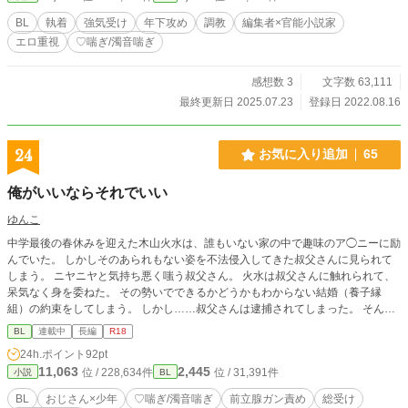
クハラを繰り返すが、それは建前で、彼の嗜虐心を満たすための玩具に過ぎない
BL
執着
強気受け
年下攻め
調教
編集者×官能小説家
のかもしれない。 ※単話でも読めます ※ほぼずっと濡れ場 ※不定期更新 ※pixi
エロ重視
♡喘ぎ/濁音喘ぎ
vでも投稿予定
感想数 3
文字数 63,111
最終更新日 2025.07.23
登録日 2022.08.16
24
お気に入り追加
65
俺がいいならそれでいい
ゆんこ
中学最後の春休みを迎えた木山火水は、誰もいない家の中で趣味のア◯ニーに励
んでいた。 しかしそのあられもない姿を不法侵入してきた叔父さんに見られて
しまう。 ニヤニヤと気持ち悪く嗤う叔父さん。 火水は叔父さんに触れられて、
呆気なく身を委ねた。 その勢いでできるかどうかもわからない結婚（養子縁
組）の約束をしてしまう。 しかし……叔父さんは逮捕されてしまった。 そん
な……数年間は結婚もできないし、セッ◯スもお預けだなんて！！ 果たして、
BL
連載中
長編
R18
◯ックスの快楽を知ってしまった火水は、叔父さんの出所まで男の子だらけの男
24h.ポイント
92pt
子校で高校生活を耐えきる事はできるのか。 そんなお◯ん◯ん大好きド受けの
11,063
2,445
位 / 228,634件
位 / 31,391件
小説
BL
変態少年火水君が、婚約者（）がいるのに浮気しまくるかもしれない話です。
BL
おじさん×少年
♡喘ぎ/濁音喘ぎ
前立腺ガン責め
総受け