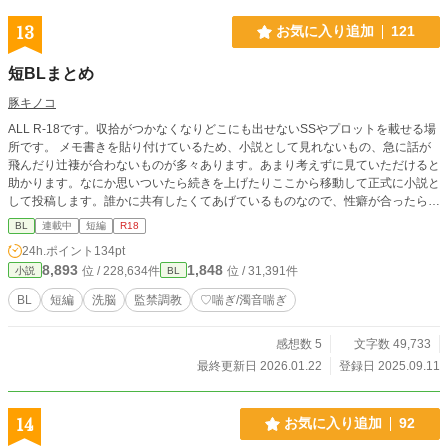
13
お気に入り追加
121
短BLまとめ
豚キノコ
ALL R-18です。収拾がつかなくなりどこにも出せないSSやプロットを載せる場
所です。 メモ書きを貼り付けているため、小説として見れないもの、急に話が
飛んだり辻褄が合わないものが多々あります。あまり考えずに見ていただけると
助かります。なにか思いついたら続きを上げたりここから移動して正式に小説と
して投稿します。誰かに共有したくてあげているものなので、性癖が合ったら嬉
しいです。 閲覧前に各話【詳細】の確認をお願いいたします。 注意事項に無い
BL
連載中
短編
R18
要素でも、閲覧者様の地雷を踏んでしまう内容や倫理観のない物が多いので、閲
24h.ポイント
134pt
覧は自己責任でお願いいたします。注意書きが足りないと感じる部分がありまし
8,893
1,848
位 / 228,634件
位 / 31,391件
小説
BL
たら何卒ご指摘をお願いします。タグは都度増えます。 多く含まれる要素 ♡・
濁点喘ぎ 攻めのセリフに♡ 洗脳 監禁 拘束 嫌われ NTR(受けの合意無し又は催眠
BL
短編
洗脳
監禁調教
♡喘ぎ/濁音喘ぎ
状態) 無理矢理 触手 等。増えます
感想数 5
文字数 49,733
最終更新日 2026.01.22
登録日 2025.09.11
14
お気に入り追加
92