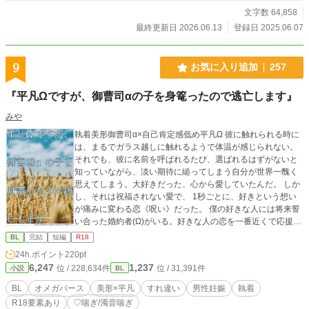
文字数 64,858
最終更新日 2026.06.13
登録日 2025.06.07
9
お気に入り追加
257
『平凡Ωですが、御曹司αの子を身篭ったので逃亡します』
みや
執着美形御曹司α×自己肯定感低め平凡Ω 彼に触れられる時に
は、まるでガラス越しに触れるようで体温が感じられない。
それでも、彼に名前を呼ばれるたび、選ばれるはずがないと
知っていながら、淡い期待に縋ってしまう自分が世界一醜く
思えてしまう。大好きだった、心から愛していたんだ。 しか
し、それは祝福されない愛で、 1秒ごとに、好きという想い
が痛みに変わる恋《呪い》だった。 僕の好きな人には将来誓
い合った婚約者(Ω)がいる。好きな人の恋を一番近くで応援し
よう。そうすれば、いつか彼が結婚したとしても、僕は便利
BL
完結
短編
R18
な使用人としてずっと傍にいられるはずだから。 この関係を
24h.ポイント
220pt
壊さないために、完璧な脇役を演じることに決めたのに。 そ
6,247
1,237
位 / 228,634件
位 / 31,391件
小説
BL
の5日後、僕は彼と番契約をしてしまうのだった。 ⚠️注意⚠️
※男性妊娠表現あり(子が出てきます) ※R-18 (♡喘ぎ、濁点
BL
オメガバース
美形×平凡
すれ違い
男性妊娠
執着
喘ぎ、プロローグに無理矢理表現あり) ※この物語はフィクシ
R18要素あり
♡喘ぎ/濁音喘ぎ
ョンです