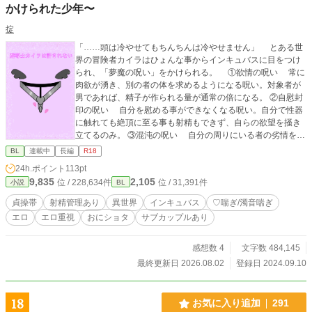
かけられた少年〜
掟
「……頭は冷やせてもちんちんは冷やせません」 とある世
界の冒険者カイラはひょんな事からインキュバスに目をつけ
られ、「夢魔の呪い」をかけられる。 ①欲情の呪い 常に
肉欲が湧き、別の者の体を求めるようになる呪い。対象者が
男であれば、精子が作られる量が通常の倍になる。 ②自慰封
印の呪い 自分を慰める事ができなくなる呪い。自分で性器
に触れても絶頂に至る事も射精もできず、自らの欲望を掻き
立てるのみ。 ③混沌の呪い 自分の周りにいる者の劣情を掻
き立てる呪い。その効果は耐性が無い者ほどよく効く。 そ
BL
連載中
長編
R18
して、これらの呪いと共に「夢魔の貞操帯」を装着されてし
24h.ポイント
113pt
まった。 カイラは夢魔の呪いに抗おうとするが、襲い来る
9,835
2,105
位 / 228,634件
位 / 31,391件
小説
BL
劣情に我慢できなくなり…… 射精管理されて苦しむ姿が見
たい… 様々なカップルを見て楽しみたい… 攻め達にとこ
貞操帯
射精管理あり
異世界
インキュバス
♡喘ぎ/濁音喘ぎ
とん意地悪される受け達が見たい…なんて方々に特に薦めた
エロ
エロ重視
おにショタ
サブカップルあり
い！ ＊ゆったりと更新したいと考えております ＊性的表現が
大半を占めるBL（ボーイズラブ）作品ですので、苦手な方は
ご注意ください ＊所々でご都合主義の展開となってしまうか
感想数 4
文字数 484,145
もしれません。ご了承ください ＊受けが攻め、攻めが受けへ
最終更新日 2026.08.02
登録日 2024.09.10
変わる事もあります。苦手な方はご注意ください ＊元ネタは
私が別で書いているダークファンタジーなので雰囲気はほん
のり暗めです ＊説明の内容を変えると思いますので、定期的
18
お気に入り追加
291
に見ていただければ幸いです 以下、現在含む要素です 貞操