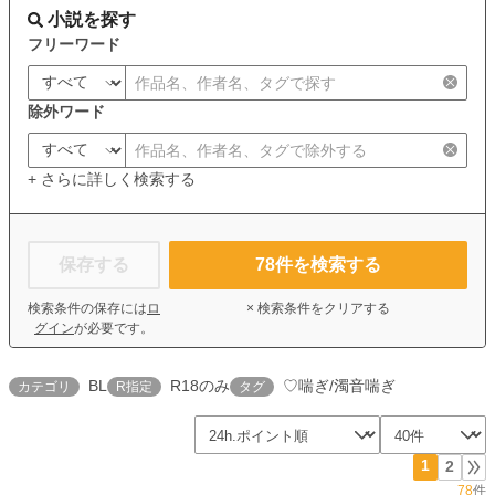
小説を探す
フリーワード
除外ワード
+ さらに詳しく検索する
保存する
78
件を検索する
検索条件の保存には
ロ
× 検索条件をクリアする
グイン
が必要です。
BL
R18のみ
♡喘ぎ/濁音喘ぎ
カテゴリ
R指定
タグ
1
2
78
件