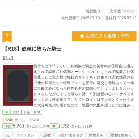
感想数 0
文字数 72,829
最終更新日 2025.07.19
登録日 2025.07.13
7
お気に入り追加
670
【R18】奴隷に堕ちた騎士
蒼い月
気持ちはR25くらい。妖精族の騎士の美青年が①野盗に捕ら
えられて調教され②闇オークションにかけられて輪姦され③
落札したご主人様に毎日めちゃくちゃに犯され④奴隷品評会
で他の奴隷たちの特殊プレイを尻目に乱交し⑤縁あって一緒
に自由の身になった両性具有の奴隷少年とよしよし百合セッ
クスをしながらそっと暮らす話。９割は愛のないスケベです
が、１割は救済用ラブ。サブヒロインは主人公とくっ付くま
で大分可哀想な感じなので、地雷の気配を感じた方は読み飛
ばしてください。 ※主人公は9割突っ込まれてアンアン言わ
BL
完結
長編
R18
される側ですが、終盤1割は突っ込む側なので、攻守逆転が苦
24h.ポイント
234pt
手な方はご注意ください。 誤字報告は近況ボードにお願いし
5,763
1,152
位 / 228,634件
位 / 31,391件
小説
BL
ます。無理やり何となくハピエンですが、不幸な方が抜けた
り萌えたりする方は3章くらいまでをおススメします。 ※無
BL
ファンタジー
調教
♡喘ぎ/濁音喘ぎ
両性具有
男性妊娠あり
事に完結しました！