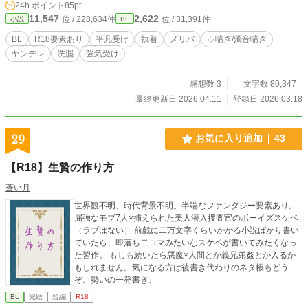
24h.ポイント
85pt
性行為もあります。メリバです。 何でも許せる方、作品の傾
11,547
2,622
位 / 228,634件
位 / 31,391件
小説
BL
向を理解した上で自己責任で閲覧できる方のみ、読み進めて
ください。 ※この物語はフィクションです
BL
R18要素あり
平凡受け
執着
メリバ
♡喘ぎ/濁音喘ぎ
ヤンデレ
洗脳
強気受け
感想数 3
文字数 80,347
最終更新日 2026.04.11
登録日 2026.03.18
29
お気に入り追加
43
【R18】生贄の作り方
蒼い月
世界観不明、時代背景不明。半端なファンタジー要素あり。
屈強なモブ7人×捕えられた美人潜入捜査官のボーイズスケベ
（ラブはない） 前戯に二万文字くらいかかる小説ばかり書い
ていたら、即落ち二コマみたいなスケベが書いてみたくなっ
た習作。 もしも続いたら悪魔×人間とか義兄弟姦とか入るか
もしれません。気になる方は後書き代わりのネタ帳もどう
ぞ。勢いの一発書き。
BL
完結
短編
R18