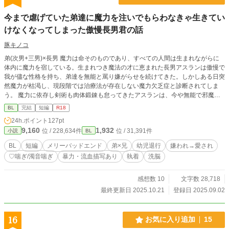
今まで虐げていた弟達に魔力を注いでもらわなきゃ生きてい
けなくなってしまった傲慢長男君の話
豚キノコ
弟(次男+三男)×長男 魔力は命そのものであり、すべての人間は生まれながらに
体内に魔力を宿している。生まれつき魔法の才に恵まれた長男アスランは傲慢で
我が儘な性格を持ち、弟達を無能と罵り嫌がらせを続けてきた。しかしある日突
然魔力が枯渇し、現段階では治療法が存在しない魔力欠乏症と診断されてしま
う。 魔力に依存し剣術も肉体鍛錬も怠ってきたアスランは、今や無能で邪魔な
存在として早々に見切りをつけられ死人として処理された。 幽閉塔に送られ助
BL
完結
短編
R18
けを求めることも出来ず途方に暮れるアスランは、嘲笑いに来た次男、セレスに
24h.ポイント
127pt
縋り魔力を乞うしかなかった。 前編(次男メイン・行為無し)後編(三男メイン・
9,160
1,932
位 / 228,634件
位 / 31,391件
小説
BL
行為、一時的な洗脳描写含)の2話です 【諸注意】 ・受けが攻めからの暴行によ
って流血する描写が少しあります。 ・受けが幼児退行と同等の状態になりま
BL
短編
メリーバッドエンド
弟×兄
幼児退行
嫌われ→愛され
す。 ・受けの性格が悪く、改心しません。 ・前編の前半部分以降受けが正気を
♡喘ぎ/濁音喘ぎ
暴力・流血描写あり
執着
洗脳
失った状態のままラストまで進行するため、以降攻め視点で進行します。 ・受
けから攻めへの愛はほぼありませんが攻めから受けへの愛はあります。 ・攻め
のセリフに♡が付きます。 【以下前編“読後”推奨】 キャラクターに関する補足
感想数 10
文字数 28,718
です。 ↓ ↓ セレスが都合よくアスランの行動や、アスランの性格が歪な理由、正
最終更新日 2025.10.21
登録日 2025.09.02
気を失った状態の素直な兄が本来の姿なのだと解釈する場面がありますが、これ
ら全てあくまでセレスの妄想です。 作者側が意図してアスランの真意や本来の
性格を表現する方法として書いているわけではありません。 アスランは父の影
16
お気に入り追加
15
響で歪んだわけでも才能を持っているせいで傲慢なわけでもなく、多少弟達に構