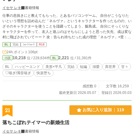
イセヤ レキ
書籍情報
仕事の息抜きにと教えてもらった、とあるパソコンゲーム。 自分がこうなりた
いという理想を詰め込んだ「ネルヴァ」というキャラクターを作ったものの、い
ざそのキャラクターを使うことを躊躇ってしまう、飯島成。 自分にそっくりな
キャラクターを作って、友人と遊ぶのはそちらにしようと思った矢先、成は変な
村に飛ばされていてーー？ 攻：告られ待ちだった成の理想「ネルヴァ」×受：ゲ
ームの中に迷い込んだ平凡な社会人「成」 ※全12話、完結済。
BL
完結
ｼｮｰﾄｼｮｰﾄ
R18
24h.ポイント
106pt
10,218
2,221
位 / 228,634件
位 / 31,391件
小説
BL
BL
ハッピーエンド
美形×平凡
完結
短編
溺愛
異世界
甘々
♡喘ぎ/濁音喘ぎ
快楽堕ち
感想数 0
文字数 16,259
最終更新日 2026.05.07
登録日 2026.05.03
21
お気に入り追加
119
落ちこぼれテイマーの新婚生活
イセヤ レキ
書籍情報