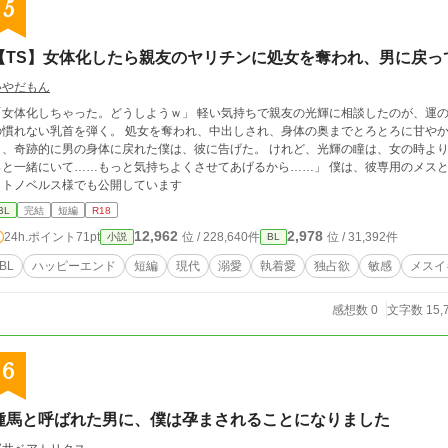
5
【TS】女体化したら親友のヤリチンに処女を奪われ、男に戻っ
いやだもん
「女体化しちゃった。どうしようｗ」 軽い気持ちで親友の光輝に相談したのが、運の
慣れない乳首を弾く。 処女を奪われ、中出しされ、身体の奥までとろとろに甘やかされて。 「……戻っちゃったｗ」
り、奇跡的に男の身体に戻れた僕は、彼に告げた。 けれど、光輝の瞳は、女の時よりもずっ
と一緒にいて……もっと気持ちよくさせてあげるから……」 僕は、彼専用のメスとして、イケメンちんぽを独占するｗ ※ムーンラ
イトノベルス様でも公開しています
BL
完結
短編
R18
12,962
2,978
24h.ポイント
71pt
位 / 228,640件
位 / 31,392件
小説
BL
BL
ハッピーエンド
短編
現代
溺愛
執着愛
独占欲
敏感
メスイ
感想数 0
文字数 15,
6
種馬と呼ばれた男に、僕は孕まされることになりました