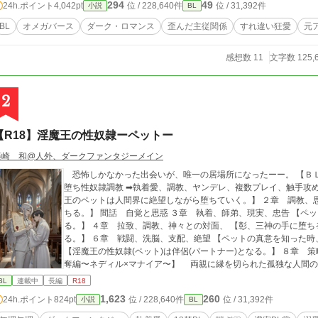
294
49
24h.ポイント
4,042pt
位 / 228,640件
位 / 31,392件
小説
BL
BL
オメガバース
ダーク・ロマンス
歪んだ主従関係
すれ違い狂愛
元
感想数 11
文字数 125,
2
【R18】淫魔王の性奴隷ーペットー
藤崎 和@人外、ダークファンタジーメイン
恐怖しかなかった出会いが、唯一の居場所になったーー。 【ＢＬ】傲慢な淫魔王×孤独で不憫なリーマンの快楽
堕ち性奴隷調教 ➡︎執着愛、調教、ヤンデレ、複数プレイ、触手攻め、洗脳あり。 １章 拉致
王のペットは人間界に絶望しながら堕ちていく。】 ２章 調教、
ちる。】 間話 自覚と思惑 ３章 執着、師弟、現実、忠告 【ペ
る。】 ４章 拉致、調教、神々との対面、 【彰、三神の手に堕ち
る。】 ６章 戦闘、洗脳、支配、絶望 【ペットの真意を知った時
【淫魔王の性奴隷(ペット)は伴侶(パートナー)となる。】 ８章 
奪編〜ネディル×マナイア〜】 両親に縁を切られた孤独な人間の青年・秋山 彰は、感染症が猛威を振るう年末
の夜、銀色の長い髪を持つ美麗の淫魔王アルカシスによって淫魔
BL
連載中
長編
R18
と『性奴隷契約』を強制的に結ばされ、異種族王との従属関係の
1,623
260
24h.ポイント
824pt
位 / 228,640件
位 / 31,392件
小説
BL
始まる。人外への恐怖や性奴隷への拒絶から当初彰はアルカシス
調教生活に彰は心をアルカシスに依存させていく。アルカシスの