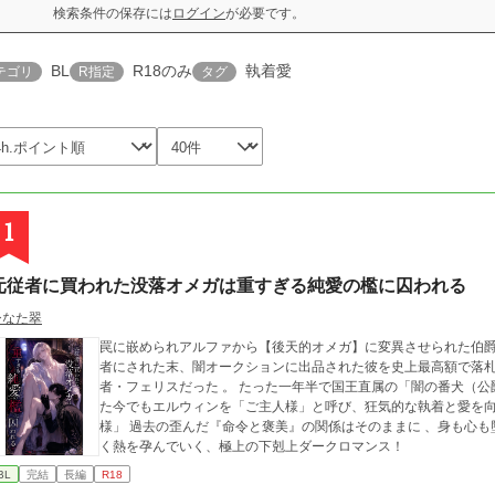
検索条件の保存には
ログイン
が必要です。
BL
R18のみ
執着愛
テゴリ
R指定
タグ
1
元従者に買われた没落オメガは重すぎる純愛の檻に囚われる
ひなた翠
罠に嵌められアルファから【後天的オメガ】に変異させられた伯爵
者にされた末、闇オークションに出品された彼を史上最高額で落
者・フェリスだった 。 たった一年半で国王直属の「闇の番犬（公爵）」へと上り詰めた彼は、立場が完全に逆転し
た今でもエルウィンを「ご主人様」と呼び、狂気的な執着と愛を向けてきて…… 。 「ご
様」 過去の歪んだ『命令と褒美』の関係はそのままに 、身も心も堕ちたオメガが強大なアルファの腕の中で狂おし
く熱を孕んでいく、極上の下剋上ダークロマンス！
BL
完結
長編
R18