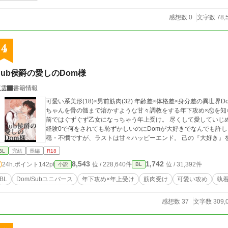
感想数 0
文字数 78,
4
Sub侯爵の愛しのDom様
東雲
書籍情報
可愛い系美形(18)×男前筋肉(32) 年齢差×体格差×身分差の異世界Dom/Subユニバー
ちゃんを骨の髄まで溶かすような甘々調教をする年下攻め×恋を知
前ではぐずぐず乙女になっちゃう年上受け。 尽くして愛していじめ
経験0で何をされても恥ずかしいのにDomが大好きでなんでも許しちゃうSubの
穏・不憫ですが、ラストは甘々ハッピーエンド。 己の『大好き』
BL
完結
長編
R18
8,543
1,742
24h.ポイント
142pt
位 / 228,640件
位 / 31,392件
小説
BL
BL
Dom/Subユニバース
年下攻め×年上受け
筋肉受け
可愛い攻め
執
感想数 37
文字数 309,