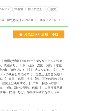
アルファ
執着愛
独占欲激しい
溺愛
694
最終更新日 2026.08.06
登録日 2026.07.16
お気に入り追加
642
、洗脳、契約 【淫魔
思い出、複数プレイ 【彰、過去を忘れて淫らに堕
ットへの執着とその結末に、淫魔王は忠告を受け
る。】 ５章 戦闘、抵抗 【彰、三神の目的を知
、淫魔王は決断する。】 ７章 服従への誓い
策略、拉致、新たな契約、代償 【中央国淫魔王簒
界に拉致されてしまう。困惑する彰はアルカシス
下、従順な性奴隷ーペットーとしての調教生活が
に抵抗するが次第にアルカシスの美しさと彼との
性奴隷として彼に依存していく中、彰は自身が神