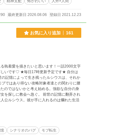
愛
精神支配
怖かわいい
人外×人間
伴侶になるよう決断を迫られる。そしてアルカシ
とを決意し淫魔から闘神へ昇格し二人は性奴隷ー
290
最終更新日 2026.08.06
登録日 2021.12.23
する。 淫魔界に帰還した二人は、アルカシスの
としての絆を深め、彰自身伴侶としての自覚が芽
。先代淫魔王を母に、闘神を父に持つアルカシス
お気に入り追加
161
一の防御型女淫魔イルマの居場所を特定する
る執着愛を描きたいと思います！一話2000文字
す♡ ★毎日17時更新予定です★ 自分は
ったのではないかと考え始める。強欲な自分の身
へ急ぐ。 前世の記憶に翻弄され
主人公ルシウス。彼が手に入れるのは爛れた生活
記憶
シナリオのバグ
モブ転生