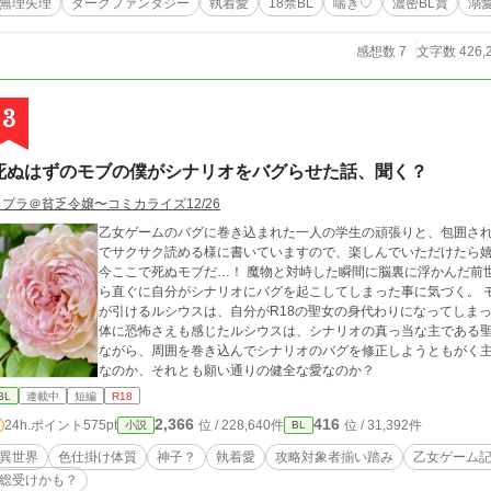
無理矢理
ダークファンタジー
執着愛
18禁BL
喘ぎ♡
濃密BL賞
溺
に選ばれた『魅惑の人』という特異体質であることを知り、神の
ス自身も『魅惑の人』である彰を守り、伴侶として迎え入れるこ
感想数 7
文字数 426,
ペットと主ーという従僕から伴侶ーパートナーーという関係に発展
師である淫魔王カラマーゾフの簒奪事件に巻き込まれながら伴侶
生えながら一人の意思を持つ人間として上位淫魔と対峙していく
3
は北に残された過去の遺産と決別するため一度追い詰めた北国随
が...？ 2026年1月より文字数30万字突破記念にてアルカシス×彰の質問コーナー①を公開しました！本編と合わせ
てぜひご覧ください。
死ぬはずのモブの僕がシナリオをバグらせた話、聞く？
コプラ＠貧乏令嬢〜コミカライズ12/26
乙女ゲームのバグに巻き込まれた一人の学生の頑張りと、包囲され
でサクサク読める様に書いていますので、楽しんでいただけたら嬉しいで
今ここで死ぬモブだ…！ 魔物と対峙した瞬間に脳裏に浮かんだ前世の記憶によって生き残ったルシウスは、それか
ら直ぐに自分がシナリオにバグを起こしてしまった事に気づく。 モブではあり得ない攻略対象者達との関わりに腰
が引けるルシウスは、自分がR18の聖女の身代わりになってしま
体に恐怖さえも感じたルシウスは、シナリオの真っ当な主である聖女を探しに教会
ながら、周囲を巻き込んでシナリオのバグを修正しようともがく
なのか、それとも願い通りの健全な愛なのか？
BL
連載中
短編
R18
2,366
416
24h.ポイント
575pt
位 / 228,640件
位 / 31,392件
小説
BL
異世界
色仕掛け体質
神子？
執着愛
攻略対象者揃い踏み
乙女ゲーム
総受けかも？