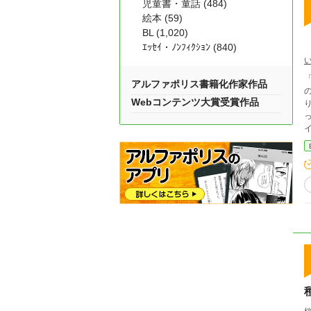
児童書・童話 (484)
絵本 (59)
BL (1,020)
ｴｯｾｲ・ﾉﾝﾌｨｸｼｮﾝ (840)
アルファポリス書籍化作家作品
の
Webコンテンツ大賞受賞作品
っ