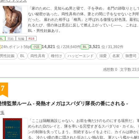
桜井ベアトリクス
「家のために、見知らぬ男と寝て、子を孕め」 名門の跡取りとして生まれた僕——セバスチャンには、誰にも言え
ない秘密があった。両性具有の体。妻との間に子をなせないと判
だった。 雇われた相手は「種馬」と呼ばれる傲慢な好色漢。最初は嫌悪しかなかったはずなのに、あの男に触れら
れるたび、僕の体は意志に反して燃え上がっていく——。 これは、家のため。それだけのはず、なのに。 ※R18・
BL・男性妊娠あり。
BL
完結
短編
R18
14,821
3,521
24h.ポイント
56pt
位 / 228,640件
位 / 31,392件
小説
BL
男性妊娠
BL
両性具有
種付け
ハッピーエンド
溺愛
名家
御曹司
感想数 0
文字数 23,
7
発情監禁ルーム - 発熱オメガはスパダリ隊長の番にされる -
雪兎
「ここは隔離施設じゃない。お前を俺だけのものにする場所だ」 軍の任務帰り、突然の事故で隔離ルームに閉じ込
められたΩのレイと、隊を率いる完璧すぎるスパダリα・カイル。
ンの制御を失ってしまう。 拒絶するレイをよそに、カイルは静か
る。 冷たい瞳の奥に隠された狂おしい独占欲。 軍という檻から解放された二人の関係は、やがて“番”という逃げら