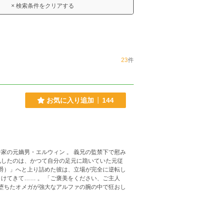
× 検索条件をクリアする
23
件
お気に入り追加
144
家の元嫡男・エルウィン 。 義兄の監禁下で慰み
札したのは、かつて自分の足元に跪いていた元従
褒美をください、ご主人