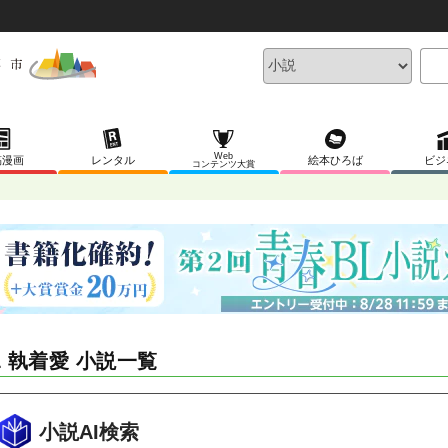
Web
稿漫画
レンタル
絵本ひろば
ビジ
コンテンツ大賞
L 執着愛 小説一覧
小説AI検索