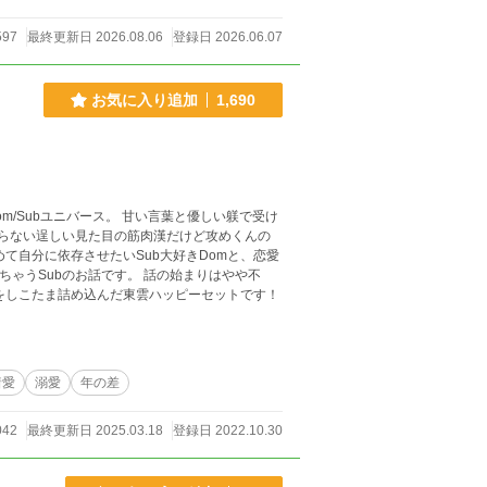
597
最終更新日 2026.08.06
登録日 2026.06.07
お気に入り追加
1,690
ス。 甘い言葉と優しい躾で受け
らない逞しい見た目の筋肉漢だけど攻めくんの
て自分に依存させたいSub大好きDomと、恋愛
お話です。 話の始まりはやや不
をしこたま詰め込んだ東雲ハッピーセットです！
着愛
溺愛
年の差
042
最終更新日 2025.03.18
登録日 2022.10.30