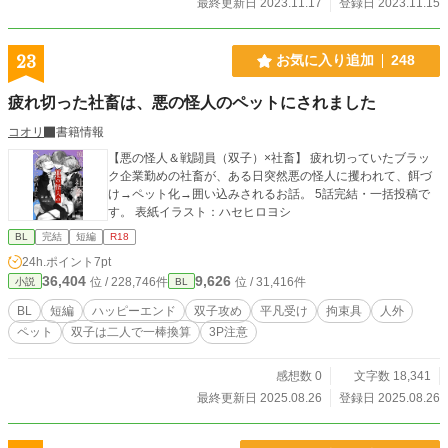
最終更新日 2023.11.17
登録日 2023.11.15
23
お気に入り追加
248
疲れ切った社畜は、悪の怪人のペットにされました
コオリ
書籍情報
【悪の怪人＆戦闘員（双子）×社畜】 疲れ切っていたブラッ
ク企業勤めの社畜が、ある日突然悪の怪人に攫われて、餌づ
け→ペット化→囲い込みされるお話。 5話完結・一括投稿で
す。 表紙イラスト：ハセヒロヨシ
BL
完結
短編
R18
24h.ポイント
7pt
36,404
9,626
位 / 228,746件
位 / 31,416件
小説
BL
BL
短編
ハッピーエンド
双子攻め
平凡受け
拘束具
人外
ペット
双子は二人で一棒換算
3P注意
感想数 0
文字数 18,341
最終更新日 2025.08.26
登録日 2025.08.26