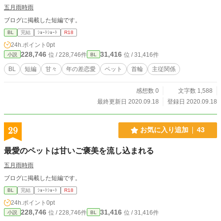
五月雨時雨
ブログに掲載した短編です。
BL
完結
ｼｮｰﾄｼｮｰﾄ
R18
24h.ポイント
0pt
228,746
31,416
位 / 228,746件
位 / 31,416件
小説
BL
BL
短編
甘々
年の差恋愛
ペット
首輪
主従関係
感想数 0
文字数 1,588
最終更新日 2020.09.18
登録日 2020.09.18
29
お気に入り追加
43
最愛のペットは甘いご褒美を流し込まれる
五月雨時雨
ブログに掲載した短編です。
BL
完結
ｼｮｰﾄｼｮｰﾄ
R18
24h.ポイント
0pt
228,746
31,416
位 / 228,746件
位 / 31,416件
小説
BL