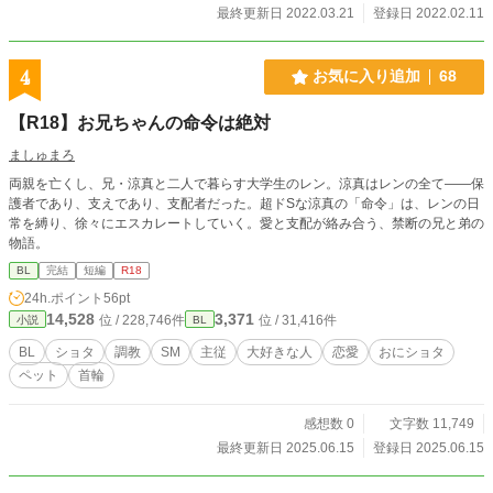
最終更新日 2022.03.21
登録日 2022.02.11
4
お気に入り追加
68
【R18】お兄ちゃんの命令は絶対
ましゅまろ
両親を亡くし、兄・涼真と二人で暮らす大学生のレン。涼真はレンの全て――保
護者であり、支えであり、支配者だった。超ドSな涼真の「命令」は、レンの日
常を縛り、徐々にエスカレートしていく。愛と支配が絡み合う、禁断の兄と弟の
物語。
BL
完結
短編
R18
24h.ポイント
56pt
14,528
3,371
位 / 228,746件
位 / 31,416件
小説
BL
BL
ショタ
調教
SM
主従
大好きな人
恋愛
おにショタ
ペット
首輪
感想数 0
文字数 11,749
最終更新日 2025.06.15
登録日 2025.06.15