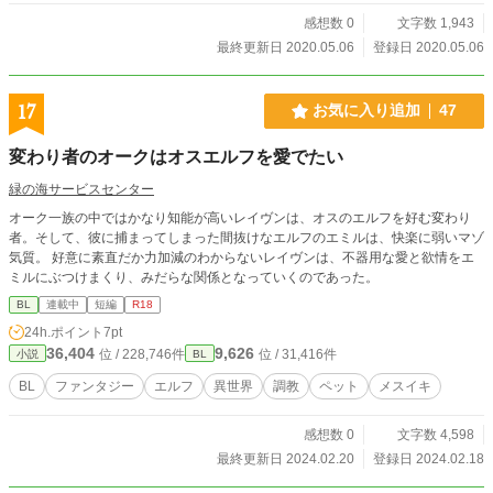
感想数 0
文字数 1,943
最終更新日 2020.05.06
登録日 2020.05.06
17
お気に入り追加
47
変わり者のオークはオスエルフを愛でたい
緑の海サービスセンター
オーク一族の中ではかなり知能が高いレイヴンは、オスのエルフを好む変わり
者。そして、彼に捕まってしまった間抜けなエルフのエミルは、快楽に弱いマゾ
気質。 好意に素直だか力加減のわからないレイヴンは、不器用な愛と欲情をエ
ミルにぶつけまくり、みだらな関係となっていくのであった。
BL
連載中
短編
R18
24h.ポイント
7pt
36,404
9,626
位 / 228,746件
位 / 31,416件
小説
BL
BL
ファンタジー
エルフ
異世界
調教
ペット
メスイキ
感想数 0
文字数 4,598
最終更新日 2024.02.20
登録日 2024.02.18