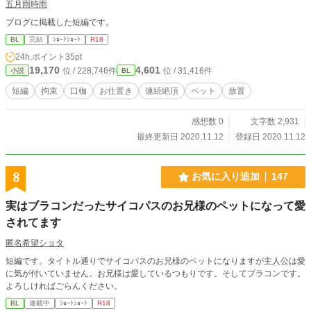
五月雨時雨
ブログに掲載した短編です。
BL
完結
ｼｮｰﾄｼｮｰﾄ
R18
24h.ポイント
35pt
19,170
4,601
位 / 228,746件
位 / 31,416件
小説
BL
短編
拘束
口枷
お仕置き
連続絶頂
ペット
放置
感想数 0
文字数 2,931
最終更新日 2020.11.12
登録日 2020.11.12
8
お気に入り追加
147
実はブラコンだったサイコパスのお兄様のペットになって愛
されてます
匿名希望ショタ
短編です。タイトル通りでサイコパスのお兄様のペットになりますが主人公は愛
に気が付いていません。お兄様は愛しているつもりです。そしてブラコンです。
よろしければごらんください。
BL
連載中
ｼｮｰﾄｼｮｰﾄ
R18