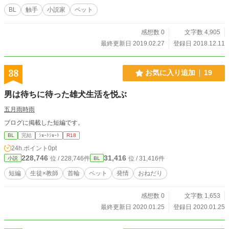
BL
触手
小説家
ペット
感想数 0
文字数 4,905
最終更新日 2019.02.27
登録日 2018.12.11
38
お気に入り追加
19
男は待ちに待った雄犬生活を悦ぶ
五月雨時雨
ブログに掲載した短編です。
BL
完結
ｼｮｰﾄｼｮｰﾄ
R18
24h.ポイント
0pt
228,746
31,416
位 / 228,746件
位 / 31,416件
小説
BL
短編
生徒×教師
首輪
ペット
発情
おねだり
感想数 0
文字数 1,653
最終更新日 2020.01.25
登録日 2020.01.25