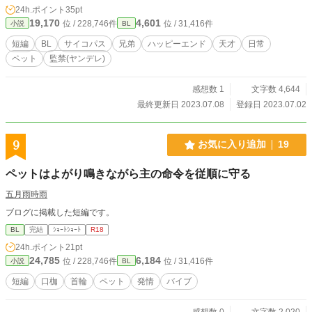
24h.ポイント
35pt
19,170
4,601
位 / 228,746件
位 / 31,416件
小説
BL
短編
BL
サイコパス
兄弟
ハッピーエンド
天才
日常
ペット
監禁(ヤンデレ)
感想数 1
文字数 4,644
最終更新日 2023.07.08
登録日 2023.07.02
9
お気に入り追加
19
ペットはよがり鳴きながら主の命令を従順に守る
五月雨時雨
ブログに掲載した短編です。
BL
完結
ｼｮｰﾄｼｮｰﾄ
R18
24h.ポイント
21pt
24,785
6,184
位 / 228,746件
位 / 31,416件
小説
BL
短編
口枷
首輪
ペット
発情
バイブ
感想数 0
文字数 2,020