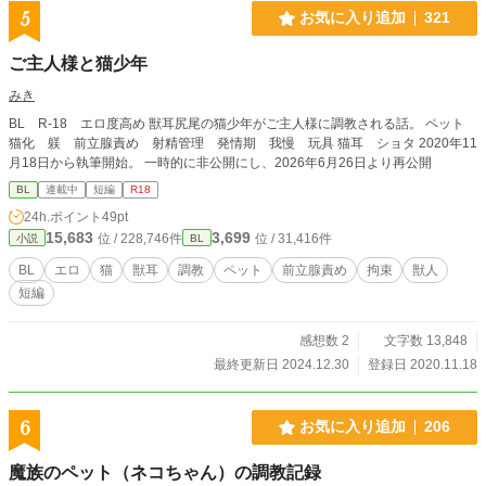
5
お気に入り追加
321
ご主人様と猫少年
みき
BL R-18 エロ度高め 獣耳尻尾の猫少年がご主人様に調教される話。 ペット
猫化 躾 前立腺責め 射精管理 発情期 我慢 玩具 猫耳 ショタ 2020年11
月18日から執筆開始。 一時的に非公開にし、2026年6月26日より再公開
BL
連載中
短編
R18
24h.ポイント
49pt
15,683
3,699
位 / 228,746件
位 / 31,416件
小説
BL
BL
エロ
猫
獣耳
調教
ペット
前立腺責め
拘束
獣人
短編
感想数 2
文字数 13,848
最終更新日 2024.12.30
登録日 2020.11.18
6
お気に入り追加
206
魔族のペット（ネコちゃん）の調教記録