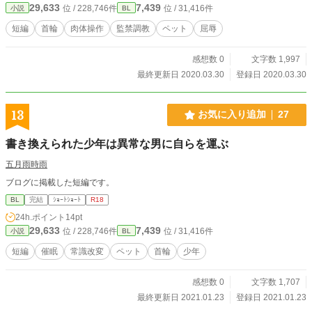
29,633
7,439
位 / 228,746件
位 / 31,416件
小説
BL
短編
首輪
肉体操作
監禁調教
ペット
屈辱
感想数 0
文字数 1,997
最終更新日 2020.03.30
登録日 2020.03.30
13
お気に入り追加
27
書き換えられた少年は異常な男に自らを運ぶ
五月雨時雨
ブログに掲載した短編です。
BL
完結
ｼｮｰﾄｼｮｰﾄ
R18
24h.ポイント
14pt
29,633
7,439
位 / 228,746件
位 / 31,416件
小説
BL
短編
催眠
常識改変
ペット
首輪
少年
感想数 0
文字数 1,707
最終更新日 2021.01.23
登録日 2021.01.23