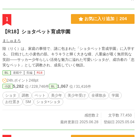
1
お気に入り追加
204
【R18】ショタペット育成学園
ましゅまろ
陸（りく）は、家庭の事情で、謎に包まれた「ショタペット育成学園」に入学す
る。 日焼けした小麦色の肌、キラキラと輝く大きな瞳、八重歯が覗く無邪気な
笑顔――サッカー少年らしい活発な魅力に溢れた可愛いショタが、成功者の「忠
実なペット」として調教され、成長していく物語。
BL
連載中
長編
R18
24h.ポイント
248pt
5,282
1,067
位 / 228,746件
位 / 31,416件
小説
BL
ショタ
調教
ペット
美少年
美少年受け
全裸散歩
学園
お仕置き
SM
ショタ×ショタ
感想数 2
文字数 77,450
最終更新日 2025.06.28
登録日 2025.05.04