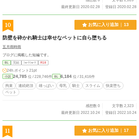
最終更新日 2020.02.28
登録日 2020.02.28
10
お気に入り追加
13
防壁を砕かれ騎士は幸せなペットに自ら堕ちる
五月雨時雨
ブログに掲載した短編です。
BL
完結
ｼｮｰﾄｼｮｰﾄ
R18
24h.ポイント
21pt
24,785
6,184
位 / 228,746件
位 / 31,416件
小説
BL
拘束
連続絶頂
雄っぱい
母乳
騎士
スライム
快楽堕ち
ペット
感想数 0
文字数 2,323
最終更新日 2022.10.24
登録日 2022.10.24
11
お気に入り追加
17