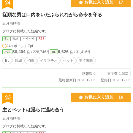
24
お気に入り追加
17
従順な男は口内をいたぶられながら命令を守る
五月雨時雨
ブログに掲載した短編です。
BL
完結
ｼｮｰﾄｼｮｰﾄ
R18
24h.ポイント
7pt
36,404
9,626
位 / 228,746件
位 / 31,416件
小説
BL
BL
短編
拘束
イラマチオ
ペット
主従関係
感想数 0
文字数 1,632
最終更新日 2020.12.06
登録日 2020.12.06
25
お気に入り追加
16
主とペットは淫らに温め合う
五月雨時雨
ブログに掲載した短編です。