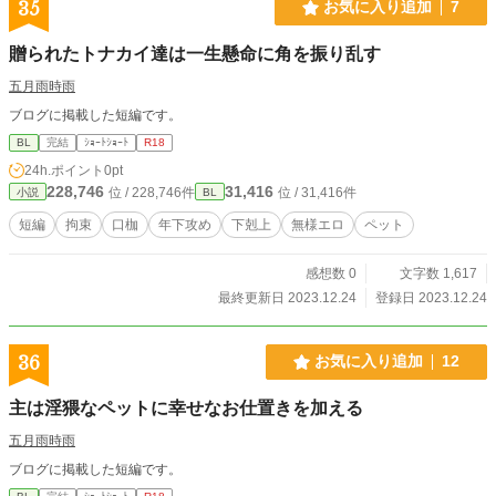
35
お気に入り追加
7
贈られたトナカイ達は一生懸命に角を振り乱す
五月雨時雨
ブログに掲載した短編です。
BL
完結
ｼｮｰﾄｼｮｰﾄ
R18
24h.ポイント
0pt
228,746
31,416
位 / 228,746件
位 / 31,416件
小説
BL
短編
拘束
口枷
年下攻め
下剋上
無様エロ
ペット
感想数 0
文字数 1,617
最終更新日 2023.12.24
登録日 2023.12.24
36
お気に入り追加
12
主は淫猥なペットに幸せなお仕置きを加える
五月雨時雨
ブログに掲載した短編です。