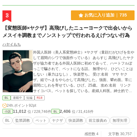
3
お気に入り追加
735
【変態医師×ヤクザ】高飛びしたニューヨークで出会いから
メスイキ調教までノンストップで行われるえげつない行為
ハヤイもち
外国人医師（美人系変態紳士）×ヤクザ（童顔だがひげを生や
して眉間のシワで強面作っている） あらすじ 高飛びしたヤク
ザが協力者である外国人医師に初めて会って、ハートフルぼ
っこで騙されて、ペットになる話。 無理やり、ひどいことは
しない（暴力はなし）。快楽堕ち。 受け:名前 マサ ヤク
ザ。組でへまをやらかして高飛びした。強面、顰め面。常に
眉間にしわを寄せている。ひげ。25歳。 攻め:名前 リンク
サイコパス。ペットを探している。産婦人科医。紳士的で美
しい見た目をしている。35歳。変態。 ※隠語、モロ語。 ※♡
BL
連載中
短編
R18
喘ぎ入ります。 ※メスイキ、調教、潮吹き。 ※攻めが受けを
24h.ポイント
92pt
ペット扱いしています。 上記が苦手な方、嫌悪感抱く方は回
11,012
2,406
位 / 228,746件
位 / 31,416件
小説
BL
れ右でお願いします。 苦情は受け付けませんので、自己責任
で閲覧お願いします。 そしてこちらpixivで投稿した作品にな
BL
監禁調教
ペット
ヤクザ
快楽調教
前立腺責め
無理矢理
ります。 https://www.pixiv.net/novel/show.php?id=16692560
感想数 4
文字数 30,757