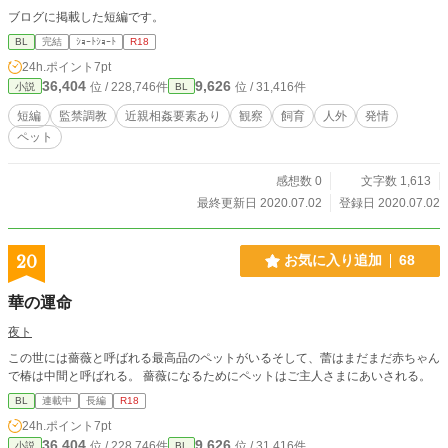
ブログに掲載した短編です。
BL
完結
ｼｮｰﾄｼｮｰﾄ
R18
24h.ポイント
7pt
36,404
9,626
位 / 228,746件
位 / 31,416件
小説
BL
短編
監禁調教
近親相姦要素あり
観察
飼育
人外
発情
ペット
感想数 0
文字数 1,613
最終更新日 2020.07.02
登録日 2020.07.02
20
お気に入り追加
68
華の運命
夜ト
この世には薔薇と呼ばれる最高品のペットがいるそして、蕾はまだまだ赤ちゃん
で椿は中間と呼ばれる。 薔薇になるためにペットはご主人さまにあいされる。
BL
連載中
長編
R18
24h.ポイント
7pt
36,404
9,626
位 / 228,746件
位 / 31,416件
小説
BL