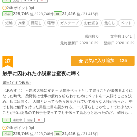
BL
完結
ｼｮｰﾄｼｮｰﾄ
R18
24h.ポイント
0pt
228,746
31,416
位 / 228,746件
位 / 31,416件
小説
BL
短編
拘束
目隠し
猿轡
ガムテープ
お仕置き
焦らし
ペット
感想数 0
文字数 1,641
最終更新日 2020.10.29
登録日 2020.10.29
37
お気に入り追加
125
触手に囚われた小説家は蜜夜に啼く
麟里(すずひ改め)
〈あらすじ〉 ～題名大幅に変更～ 人間をペットとして買うことが出来るように
なった時代。 桑野恍は仕事の疲れを紛らわすためにペットを一人飼うことを決
め、店に出向く。 人間といっても色々改良されていて様々な人種があった。 中
でも恍は触手を持った男性に目を惹かれる。 一人暮らしじゃ忙しくて出来ない
ことが沢山あるので触手を使ってでも手伝って貰おうと思ったのだ。 値段も予
算内だったので即座に購入し、設定も終えた。 ペットの名前は輝(てる)。 生活
BL
連載中
長編
R18
にも慣れてきて安心していた矢先、輝は恍に手を出すようになってきて……。
24h.ポイント
0pt
228,746
31,416
位 / 228,746件
位 / 31,416件
小説
BL