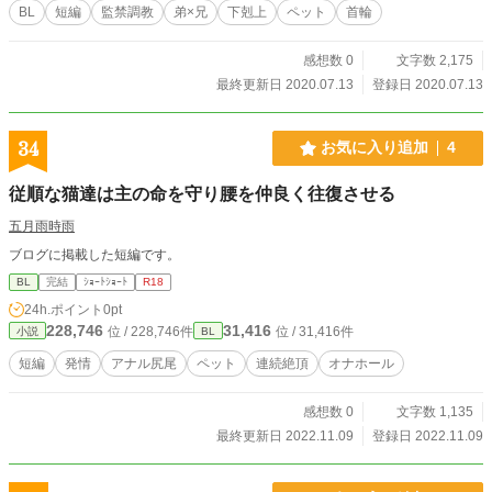
BL
短編
監禁調教
弟×兄
下剋上
ペット
首輪
感想数 0
文字数 2,175
最終更新日 2020.07.13
登録日 2020.07.13
34
お気に入り追加
4
従順な猫達は主の命を守り腰を仲良く往復させる
五月雨時雨
ブログに掲載した短編です。
BL
完結
ｼｮｰﾄｼｮｰﾄ
R18
24h.ポイント
0pt
228,746
31,416
位 / 228,746件
位 / 31,416件
小説
BL
短編
発情
アナル尻尾
ペット
連続絶頂
オナホール
感想数 0
文字数 1,135
最終更新日 2022.11.09
登録日 2022.11.09