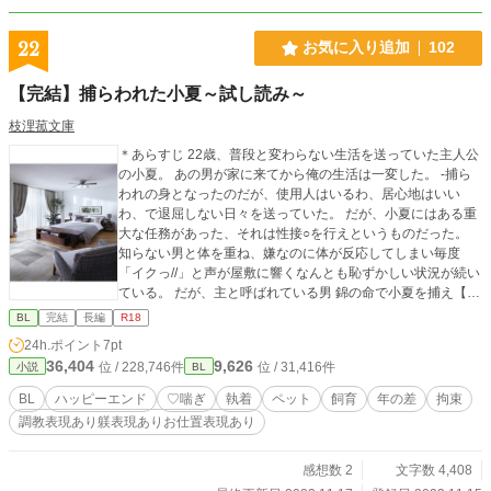
22
お気に入り追加
102
【完結】捕らわれた小夏～試し読み～
枝浬菰文庫
＊あらすじ 22歳、普段と変わらない生活を送っていた主人公
の小夏。 あの男が家に来てから俺の生活は一変した。 ‐捕ら
われの身となったのだが、使用人はいるわ、居心地はいい
わ、で退屈しない日々を送っていた。 だが、小夏にはある重
大な任務があった、それは性接○を行えというものだった。
知らない男と体を重ね、嫌なのに体が反応してしまい毎度
「イクっ//」と声が屋敷に響くなんとも恥ずかしい状況が続い
ている。 だが、主と呼ばれている男 錦の命で小夏を捕え【ペ
ット】と名付けられた。 この名前は捕らえられた者がそのよ
BL
完結
長編
R18
うな名前となる。 様子を見に来た錦は小夏を……。 続きは本
24h.ポイント
7pt
編にて。 -------------*-----------------------*-----------------------------*-
36,404
9,626
位 / 228,746件
位 / 31,416件
小説
BL
-------------------*---------- ★作品を書こうと思ったきっかけ 組織
的な話を書いてみたいなって思い、監禁系？ ペット系？
BL
ハッピーエンド
♡喘ぎ
執着
ペット
飼育
年の差
拘束
性接○……などと考えこの作品にいたりました。 ・好きだ、
調教表現あり躾表現ありお仕置表現あり
続きが気になると思ったら【お気に入り】一票お願いしま
す。 ※過激なシーンあり ※管理人の好きが詰まってます。
続きはDLsiteにて頒布しています！
感想数 2
文字数 4,408