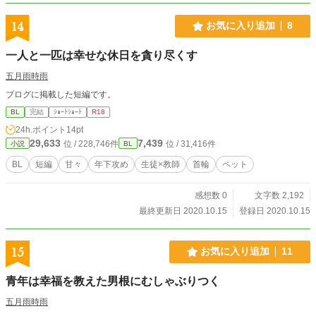
14
お気に入り追加
8
一人と一匹は幸せな休日を貪り尽くす
五月雨時雨
ブログに掲載した短編です。
BL
完結
ｼｮｰﾄｼｮｰﾄ
R18
24h.ポイント
14pt
29,633
7,439
位 / 228,746件
位 / 31,416件
小説
BL
BL
短編
甘々
年下攻め
生徒×教師
首輪
ペット
感想数 0
文字数 2,192
最終更新日 2020.10.15
登録日 2020.10.15
15
お気に入り追加
11
青年は幸福を教えた男根にむしゃぶりつく
五月雨時雨