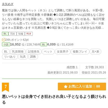
永矢めぎ
魔族では強い人間をペット（ネコ）として調教して飼う風習がある。 ※受×受、
リバ多発 ※相手は不特定多数 ※群像劇 ◆1-2話 調教師のベルは記憶もなく話せ
もしない凶暴なネコを買取った。 気難しいコほど調教しがいがある。 毎日可愛
がっていたら思っていた以上に可愛いネコちゃんに育ってしまいーー ※攻
はオネェ言葉使います ※兄弟注意 ◆3-9話 強くてかっこ良い大好きなお兄様に
調教されることになってしまったボク。お兄様は何でも丁寧に教えてくれた。
BL
完結
短編
R18
大好きなお兄様に加えて、玩具や可愛い格好にもハマってしまったボクを飼って
24h.ポイント
42pt
くれるヒトは現れるのか。 ※兄×弟、主×兄、主×弟、不特定多数 ※女装、玩
16,952
4,099
位 / 228,746件
位 / 31,416件
小説
BL
具、拘束、など……… ※ショタジジイいます こちらの作品はpixivでも公開中で
す。
BL
乳首開発
記憶喪失
ペット
女装男子
複数プレイ
兄×弟
リバあり
玩具
調教
感想数 1
文字数 28,303
最終更新日 2021.06.03
登録日 2021.05.26
7
お気に入り追加
88
悪いペットは全身でイき狂わされ良い子となるよう躾けられ
る