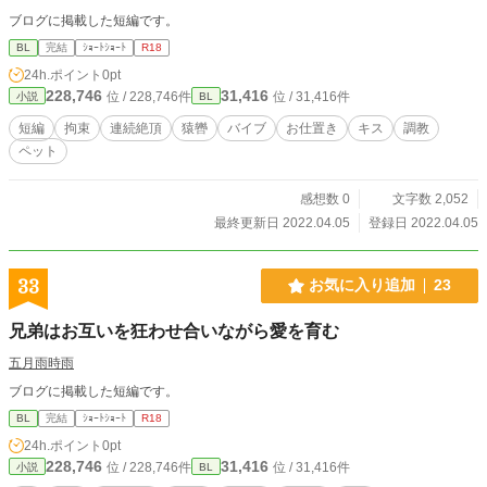
ブログに掲載した短編です。
BL
完結
ｼｮｰﾄｼｮｰﾄ
R18
24h.ポイント
0pt
228,746
31,416
位 / 228,746件
位 / 31,416件
小説
BL
短編
拘束
連続絶頂
猿轡
バイブ
お仕置き
キス
調教
ペット
感想数 0
文字数 2,052
最終更新日 2022.04.05
登録日 2022.04.05
33
お気に入り追加
23
兄弟はお互いを狂わせ合いながら愛を育む
五月雨時雨
ブログに掲載した短編です。
BL
完結
ｼｮｰﾄｼｮｰﾄ
R18
24h.ポイント
0pt
228,746
31,416
位 / 228,746件
位 / 31,416件
小説
BL