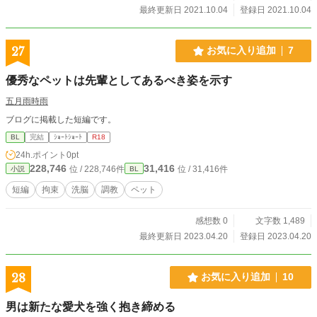
最終更新日 2021.10.04
登録日 2021.10.04
27
お気に入り追加
7
優秀なペットは先輩としてあるべき姿を示す
五月雨時雨
ブログに掲載した短編です。
BL
完結
ｼｮｰﾄｼｮｰﾄ
R18
24h.ポイント
0pt
228,746
31,416
位 / 228,746件
位 / 31,416件
小説
BL
短編
拘束
洗脳
調教
ペット
感想数 0
文字数 1,489
最終更新日 2023.04.20
登録日 2023.04.20
28
お気に入り追加
10
男は新たな愛犬を強く抱き締める