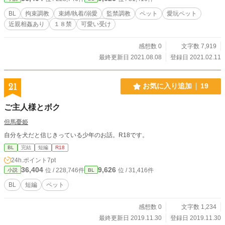
BL
拘束調教
束縛/執着/溺愛
監禁調教
ペット
愛玩ペット
近親相姦あり
１８禁
可愛い受け
感想数 0
文字数 7,919
最終更新日 2021.08.08
登録日 2021.02.11
21
お気に入り追加
19
ご主人様とボク
但馬憂姫
自分を犬だと信じきっている少年のお話。R18です。
BL
完結
短編
R18
24h.ポイント
7pt
36,404
9,626
位 / 228,746件
位 / 31,416件
小説
BL
BL
短編
ペット
感想数 0
文字数 1,234
最終更新日 2019.11.30
登録日 2019.11.30