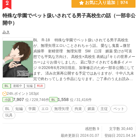
2
お気に入り追加
974
特殊な学園でペット扱いされてる男子高校生の話（一部非公
開中）
みき
BL R-18 特殊な学園でペット扱いされてる男子高校生
が、無理矢理エロいことされちゃう話。 愛なし鬼畜→微甘
貞操帯 射精管理 無理矢理 SM 口淫 媚薬 受けが可哀
想でも平気な方向け。 高校生×高校生 表紙は｢キミの世界メー
カー｣よりお借りしました。 凪に顎クイされてる奏多イメー
ジ ※2026年6月29日現在、加筆修正のため一部非公開にして
ます。 済み次第再公開する予定ではありますが、十中八九未
完で終わってしまう作品になります。ご了承のうえお読みく
ださい。
BL
連載中
短編
R18
24h.ポイント
163pt
7,907
1,558
位 / 228,746件
位 / 31,416件
小説
BL
BL
短編
学園
エロ
無理矢理
拘束
媚薬
主従
ペット
玩具
感想数 9
文字数 30,440
最終更新日 2024.01.07
登録日 2021.04.14