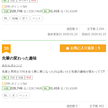
BL
完結
ｼｮｰﾄｼｮｰﾄ
R18
24h.ポイント
0pt
228,746
31,416
位 / 228,746件
位 / 31,416件
小説
BL
BL
短編
甘々
ペット
感想数 0
文字数 2,334
最終更新日 2020.01.15
登録日 2020.01.15
26
お気に入り追加
5
先輩の変わった趣味
みかんオレンジ
先輩と男同士で付き合う事に事になったのは良いけど先輩の趣味が変わってて⁉︎
BL
完結
短編
R18
24h.ポイント
0pt
228,746
31,416
位 / 228,746件
位 / 31,416件
小説
BL
BL
犬
ペット
感想数 0
文字数 402