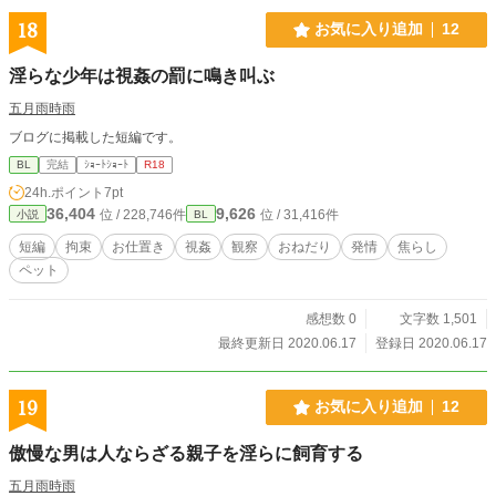
18
お気に入り追加
12
淫らな少年は視姦の罰に鳴き叫ぶ
五月雨時雨
ブログに掲載した短編です。
BL
完結
ｼｮｰﾄｼｮｰﾄ
R18
24h.ポイント
7pt
36,404
9,626
位 / 228,746件
位 / 31,416件
小説
BL
短編
拘束
お仕置き
視姦
観察
おねだり
発情
焦らし
ペット
感想数 0
文字数 1,501
最終更新日 2020.06.17
登録日 2020.06.17
19
お気に入り追加
12
傲慢な男は人ならざる親子を淫らに飼育する
五月雨時雨