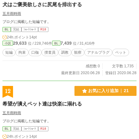
犬はご褒美欲しさに尻尾を排出する
五月雨時雨
ブログに掲載した短編です。
BL
完結
ｼｮｰﾄｼｮｰﾄ
R18
24h.ポイント
14pt
29,633
7,439
位 / 228,746件
位 / 31,416件
小説
BL
短編
拘束
口枷
捜査員
調教
観察
アナルプラグ
ペット
感想数 0
文字数 1,735
最終更新日 2020.06.28
登録日 2020.06.28
12
お気に入り追加
21
希望が潰えペット達は快楽に溺れる
五月雨時雨
ブログに掲載した短編です。
BL
完結
ｼｮｰﾄｼｮｰﾄ
R18
24h.ポイント
14pt