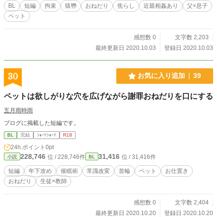
BL
短編
拘束
猿轡
おねだり
焦らし
近親相姦あり
父×息子
ペット
感想数 0
文字数 2,203
最終更新日 2020.10.03
登録日 2020.10.03
30
お気に入り追加
39
ペットは欲しがりな穴を広げながら謝罪おねだりを口にする
五月雨時雨
ブログに掲載した短編です。
BL
完結
ｼｮｰﾄｼｮｰﾄ
R18
24h.ポイント
0pt
228,746
31,416
位 / 228,746件
位 / 31,416件
小説
BL
短編
年下攻め
催眠術
常識改変
首輪
ペット
お仕置き
おねだり
生徒×教師
感想数 0
文字数 2,404
最終更新日 2020.10.20
登録日 2020.10.20