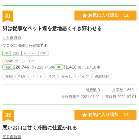
31
お気に入り追加
11
男は従順なペット達を意地悪くイき狂わせる
五月雨時雨
ブログに掲載した短編です。
BL
完結
ｼｮｰﾄｼｮｰﾄ
R18
24h.ポイント
0pt
228,746
31,416
位 / 228,746件
位 / 31,416件
小説
BL
短編
拘束
ペット
キス
焦らし
バイブ
連続絶頂
感想数 0
文字数 1,669
最終更新日 2021.07.01
登録日 2021.07.01
32
お気に入り追加
14
悪いお口は甘く冷酷に仕置かれる
五月雨時雨