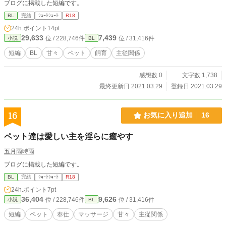
ブログに掲載した短編です。
BL
完結
ｼｮｰﾄｼｮｰﾄ
R18
24h.ポイント
14pt
29,633
7,439
位 / 228,746件
位 / 31,416件
小説
BL
短編
BL
甘々
ペット
飼育
主従関係
感想数 0
文字数 1,738
最終更新日 2021.03.29
登録日 2021.03.29
16
お気に入り追加
16
ペット達は愛しい主を淫らに癒やす
五月雨時雨
ブログに掲載した短編です。
BL
完結
ｼｮｰﾄｼｮｰﾄ
R18
24h.ポイント
7pt
36,404
9,626
位 / 228,746件
位 / 31,416件
小説
BL
短編
ペット
奉仕
マッサージ
甘々
主従関係