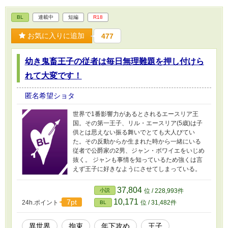
BL
連載中
短編
R18
お気に入りに追加
477
幼き鬼畜王子の従者は毎日無理難題を押し付けら
れて大変です！
匿名希望ショタ
世界で1番影響力があるとされるエースリア王
国。その第一王子、リル・エースリア(5歳)は子
供とは思えない振る舞いでとても大人びてい
た。その反動からか生まれた時から一緒にいる
従者で公爵家の2男、ジャン・ボワイエをいじめ
抜く。 ジャンも事情を知っているため強くは言
えず王子に好きなようにさせてしまっている。
37,804
小説
位 / 228,993件
10,171
7pt
24h.ポイント
位 / 31,482件
BL
異世界
拘束
年下攻め
王子