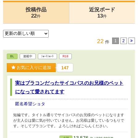
投稿作品
近況ボード
22
13
件
件
22
1
2
件
BL
連載中
ｼｮｰﾄｼｮｰﾄ
R18
お気に入りに追加
147
実はブラコンだったサイコパスのお兄様のペット
になって愛されてます
匿名希望ショタ
短編です。タイトル通りでサイコパスのお兄様のペットになります
が主人公は愛に気が付いていません。お兄様は愛しているつもりで
す。そしてブラコンです。 よろしければごらんください。