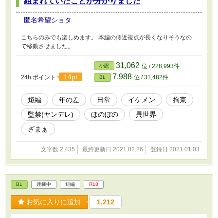
組まれていたことが分かりました
匿名希望ショタ
こちらのみでも楽しめます。 本編の側近視点が長くなりそうなの
で移動させました。
31,062
小説
位 / 228,993件
7,988
14pt
24h.ポイント
位 / 31,482件
BL
短編
年の差
日常
イケメン
拘束
監禁(ヤンデレ)
ほのぼの
異世界
ざまぁ
文字数 2,435
最終更新日 2021.02.26
登録日 2021.01.03
BL
連載中
短編
R18
お気に入りに追加
1,212