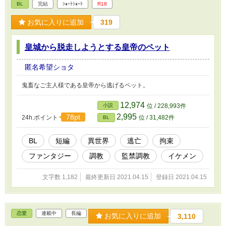
BL
完結
ｼｮｰﾄｼｮｰﾄ
R18
お気に入りに追加
319
皇城から脱走しようとする皇帝のペット
匿名希望ショタ
鬼畜なご主人様である皇帝から逃げるペット。
12,974
小説
位 / 228,993件
2,995
78pt
24h.ポイント
位 / 31,482件
BL
BL
短編
異世界
逃亡
拘束
ファンタジー
調教
監禁調教
イケメン
文字数 1,182
最終更新日 2021.04.15
登録日 2021.04.15
恋愛
連載中
長編
お気に入りに追加
3,110