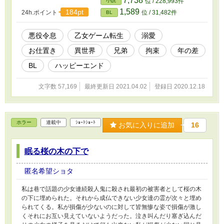
7,738
小説
位 / 228,993件
1,589
184pt
24h.ポイント
位 / 31,482件
BL
悪役令息
乙女ゲーム転生
溺愛
お仕置き
異世界
兄弟
拘束
年の差
BL
ハッピーエンド
文字数 57,169
最終更新日 2021.04.02
登録日 2020.12.18
ホラー
連載中
ｼｮｰﾄｼｮｰﾄ
お気に入りに追加
16
眠る桜の木の下で
匿名希望ショタ
私は巷で話題の少女連続殺人鬼に殺され最初の被害者として桜の木
の下に埋められた。それから成仏できない少女達の霊が次々と埋め
られてくる。私が損傷が少ないのに対して皆無惨な姿で損傷が激し
くそれにお互い見えていないようだった。泣き叫んだり塞ぎ込んだ