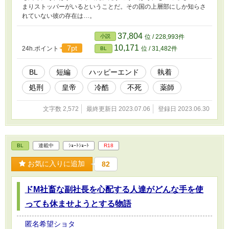
まりストッパーがいるということだ。その国の上層部にしか知らさ
れていない彼の存在は…。
37,804
小説
位 / 228,993件
10,171
7pt
24h.ポイント
位 / 31,482件
BL
BL
短編
ハッピーエンド
執着
処刑
皇帝
冷酷
不死
薬師
文字数 2,572
最終更新日 2023.07.06
登録日 2023.06.30
BL
連載中
ｼｮｰﾄｼｮｰﾄ
R18
お気に入りに追加
82
ドM社畜な副社長を心配する人達がどんな手を使
っても休ませようとする物語
匿名希望ショタ