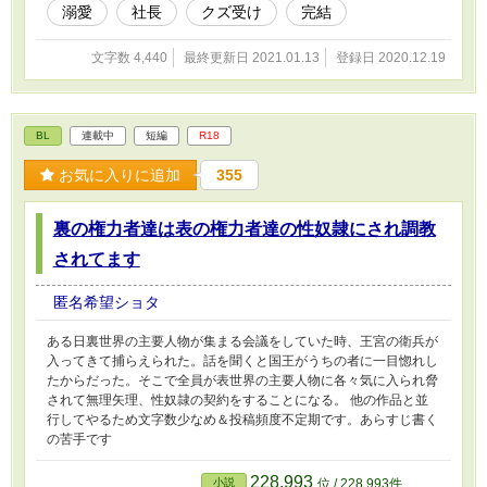
溺愛
社長
クズ受け
完結
文字数 4,440
最終更新日 2021.01.13
登録日 2020.12.19
BL
連載中
短編
R18
お気に入りに追加
355
裏の権力者達は表の権力者達の性奴隷にされ調教
されてます
匿名希望ショタ
ある日裏世界の主要人物が集まる会議をしていた時、王宮の衛兵が
入ってきて捕らえられた。話を聞くと国王がうちの者に一目惚れし
たからだった。そこで全員が表世界の主要人物に各々気に入られ脅
されて無理矢理、性奴隷の契約をすることになる。 他の作品と並
行してやるため文字数少なめ＆投稿頻度不定期です。あらすじ書く
の苦手です
228,993
小説
位 / 228,993件