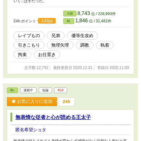
いく...はずだった。
8,743
小説
位 / 228,993件
1,846
149pt
24h.ポイント
位 / 31,482件
BL
レイプもの
兄弟
優等生攻め
引きこもり
無理矢理
調教
執着
拘束
お仕置き
文字数 12,742
最終更新日 2020.12.31
登録日 2020.11.03
BL
連載中
短編
R18
お気に入りに追加
245
無表情な従者と心が読める王太子
匿名希望ショタ