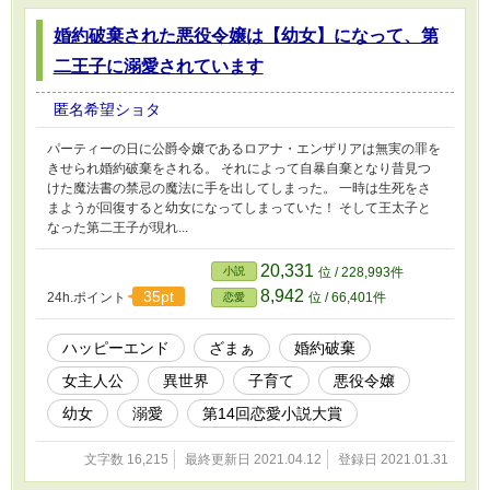
婚約破棄された悪役令嬢は【幼女】になって、第
二王子に溺愛されています
匿名希望ショタ
パーティーの日に公爵令嬢であるロアナ・エンザリアは無実の罪を
きせられ婚約破棄をされる。 それによって自暴自棄となり昔見つ
けた魔法書の禁忌の魔法に手を出してしまった。 一時は生死をさ
まようが回復すると幼女になってしまっていた！ そして王太子と
なった第二王子が現れ...
20,331
小説
位 / 228,993件
8,942
35pt
24h.ポイント
位 / 66,401件
恋愛
ハッピーエンド
ざまぁ
婚約破棄
女主人公
異世界
子育て
悪役令嬢
幼女
溺愛
第14回恋愛小説大賞
文字数 16,215
最終更新日 2021.04.12
登録日 2021.01.31