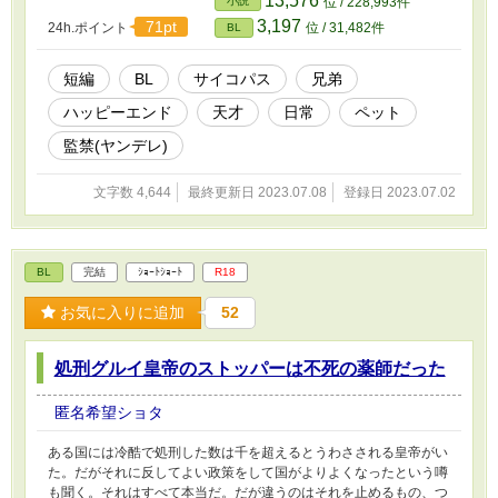
13,576
小説
位 / 228,993件
3,197
71pt
24h.ポイント
位 / 31,482件
BL
短編
BL
サイコパス
兄弟
ハッピーエンド
天才
日常
ペット
監禁(ヤンデレ)
文字数 4,644
最終更新日 2023.07.08
登録日 2023.07.02
BL
完結
ｼｮｰﾄｼｮｰﾄ
R18
お気に入りに追加
52
処刑グルイ皇帝のストッパーは不死の薬師だった
匿名希望ショタ
ある国には冷酷で処刑した数は千を超えるとうわさされる皇帝がい
た。だがそれに反してよい政策をして国がよりよくなったという噂
も聞く。それはすべて本当だ。だが違うのはそれを止めるもの、つ