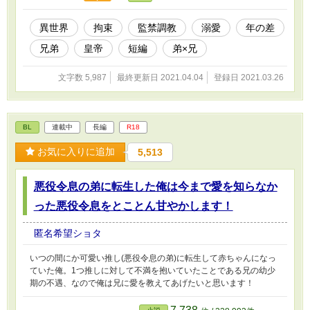
異世界
拘束
監禁調教
溺愛
年の差
兄弟
皇帝
短編
弟×兄
文字数 5,987
最終更新日 2021.04.04
登録日 2021.03.26
BL
連載中
長編
R18
お気に入りに追加
5,513
悪役令息の弟に転生した俺は今まで愛を知らなか
った悪役令息をとことん甘やかします！
匿名希望ショタ
いつの間にか可愛い推し(悪役令息の弟)に転生して赤ちゃんになっ
ていた俺。1つ推しに対して不満を抱いていたことである兄の幼少
期の不遇、なので俺は兄に愛を教えてあげたいと思います！