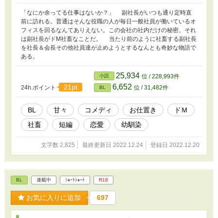
「なにか余ってる仕事はないか？」 副社長がいつも通り定時直
前に訪れる。普通はそんな役職の人が毎日一般社員が働いているオ
フィスを回るなんてありえない。この会社の社内だけの秘密。それ
は副社長がドM社畜なことだ。 当たり前のように社畜する副社長
を社長＆会長その他社員達が止めようとするなんとも奇妙な物語で
ある。
25,934
小説
位 / 228,993件
6,652
21pt
24h.ポイント
位 / 31,482件
BL
BL
甘々
コメディ
お仕置き
ドＭ
社畜
短編
恋愛
幼馴染
文字数 2,825
最終更新日 2022.12.24
登録日 2022.12.20
BL
連載中
ｼｮｰﾄｼｮｰﾄ
R18
お気に入りに追加
697