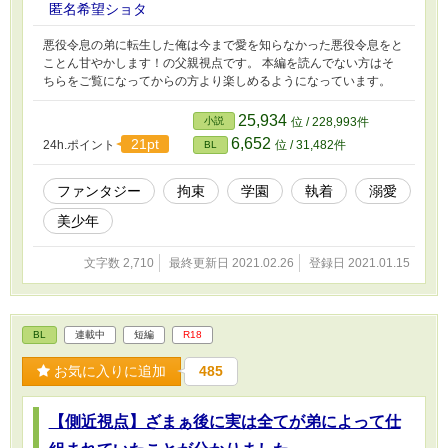
匿名希望ショタ
悪役令息の弟に転生した俺は今まで愛を知らなかった悪役令息をと
ことん甘やかします！の父親視点です。 本編を読んでない方はそ
ちらをご覧になってからの方より楽しめるようになっています。
25,934
小説
位 / 228,993件
6,652
21pt
24h.ポイント
位 / 31,482件
BL
ファンタジー
拘束
学園
執着
溺愛
美少年
文字数 2,710
最終更新日 2021.02.26
登録日 2021.01.15
BL
連載中
短編
R18
お気に入りに追加
485
【側近視点】ざまぁ後に実は全てが弟によって仕