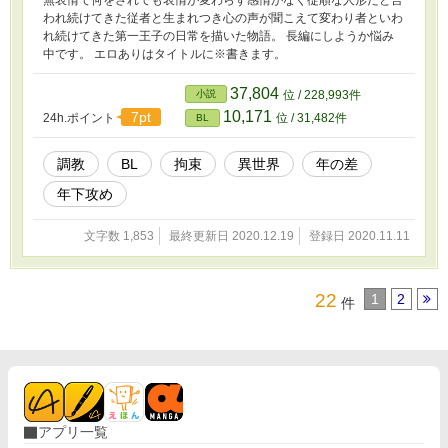
無表情で何をされても表情が変わらず感情がなく従順な人形だと言
われ続けてきた従者と生まれつき心の声が聞こえて変わり者といわ
れ続けてきた第一王子の日常を描いた物語。 長編にしようか悩み
中です。 エロありはタイトルに※書きます。
37,804
小説
位 / 228,993件
10,171
7pt
24h.ポイント
位 / 31,482件
BL
調教
BL
拘束
異世界
年の差
年下攻め
文字数 1,853
最終更新日 2020.12.19
登録日 2020.11.11
22
1
2
件
アプリ一覧