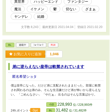
異世界
ハッピーエンド
ファンタジー
魔法
イケメン
鬱
切ない
ざまぁ
ヤンデレ
結婚
文字数 8,243
最終更新日 2021.04.04
登録日 2021.02.20
BL
連載中
ｼｮｰﾄｼｮｰﾄ
R18
お気に入りに追加
1,046
弟に逆らえない皇帝は軟禁されています
匿名希望ショタ
僕は皇帝になった。だけど弟に支配されたままだった。部屋に軟禁
され関わるのは弟のみ。そんな生活嫌だけど弟が怖いから逆らえな
い。 「ごめんなさい」 「やだぁ」 出るのはそんな言葉ばかり。
228,993
小説
位 / 228,993件
31,482
0pt
24h.ポイント
位 / 31,482件
BL