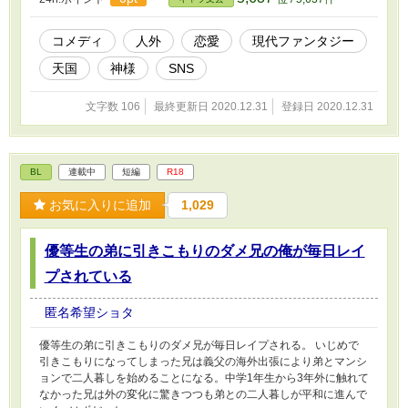
コメディ
人外
恋愛
現代ファンタジー
天国
神様
SNS
文字数 106
最終更新日 2020.12.31
登録日 2020.12.31
BL
連載中
短編
R18
お気に入りに追加
1,029
優等生の弟に引きこもりのダメ兄の俺が毎日レイ
プされている
匿名希望ショタ
優等生の弟に引きこもりのダメ兄が毎日レイプされる。 いじめで
引きこもりになってしまった兄は義父の海外出張により弟とマンシ
ョンで二人暮しを始めることになる。中学1年生から3年外に触れて
なかった兄は外の変化に驚きつつも弟との二人暮しが平和に進んで