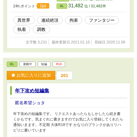
31,482
0pt
24h.ポイント
位 / 31,482件
BL
異世界
連続絶頂
拘束
ファンタジー
執着
調教
文字数 3,231
最終更新日 2021.01.10
登録日 2020.11.06
BL
連載中
短編
R18
お気に入りに追加
201
年下攻め短編集
匿名希望ショタ
年下攻めの短編集です。 リクエストあったらもしかしたら続き書
くかもです。気まぐれに書きますのでお気に入り登録してくれたら
通知いきます。不定期 大体R18です かなりのブランクがありリハ
ビリに書いています