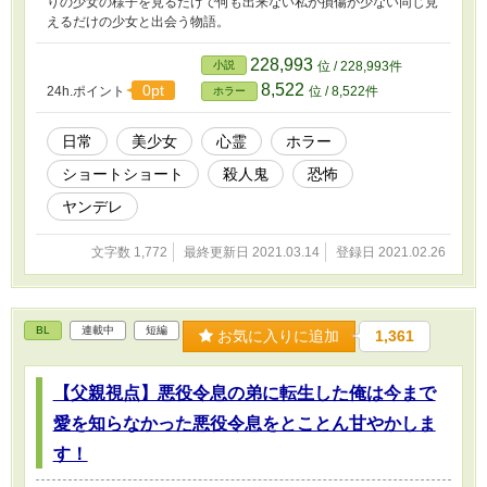
りの少女の様子を見るだけで何も出来ない私が損傷が少ない同じ見
えるだけの少女と出会う物語。
228,993
小説
位 / 228,993件
8,522
0pt
24h.ポイント
位 / 8,522件
ホラー
日常
美少女
心霊
ホラー
ショートショート
殺人鬼
恐怖
ヤンデレ
文字数 1,772
最終更新日 2021.03.14
登録日 2021.02.26
BL
連載中
短編
お気に入りに追加
1,361
【父親視点】悪役令息の弟に転生した俺は今まで
愛を知らなかった悪役令息をとことん甘やかしま
す！