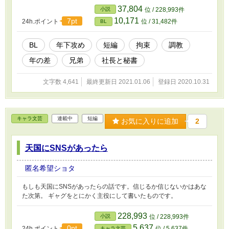
37,804
小説
位 / 228,993件
10,171
7pt
24h.ポイント
位 / 31,482件
BL
BL
年下攻め
短編
拘束
調教
年の差
兄弟
社長と秘書
文字数 4,641
最終更新日 2021.01.06
登録日 2020.10.31
キャラ文芸
連載中
短編
お気に入りに追加
2
天国にSNSがあったら
匿名希望ショタ
もしも天国にSNSがあったらの話です。信じるか信じないかはあな
た次第。 ギャグをとにかく主役にして書いたものです。
228,993
小説
位 / 228,993件
5,637
0pt
24h.ポイント
位 / 5,637件
キャラ文芸