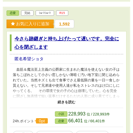
恋愛
完結
ｼｮｰﾄｼｮｰﾄ
R15
お気に入りに追加
1,592
今さら跡継ぎと持ち上げたって遅いです。完全に
心を閉ざします
匿名希望ショタ
血筋＆魔法至上主義の公爵家に生まれた魔法を使えない女の子は
落ちこぼれとして小さい窓しかない薄暗く汚い地下室に閉じ込めら
れていた。当然ネズミも出て食事でさえ最低限の量を一日一食しか
貰えない。そして兄弟達や使用人達が私をストレスのはけ口にしに
やってくる。 その環境で女の子の心は崩壊していた。心を完全
に閉ざし無表情で短い返事だけするただの人形に成り果ててしまっ
たのだった。 そんな時兄弟達や両親が立て続けに流行病で亡く
なり跡継ぎとなった。その瞬間周りの態度が180度変わったのだ。
でも私は完全に心を閉ざします
228,993
小説
位 / 228,993件
66,401
0pt
24h.ポイント
位 / 66,401件
恋愛