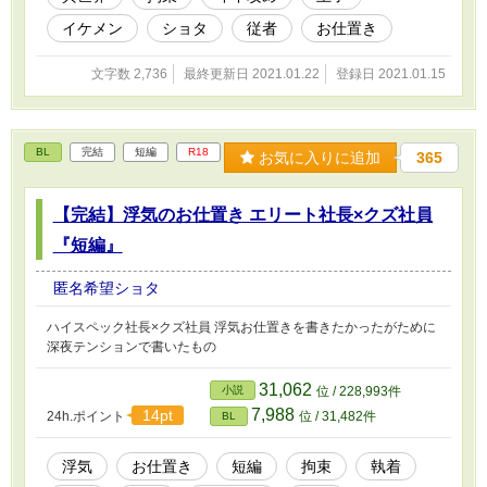
イケメン
ショタ
従者
お仕置き
文字数 2,736
最終更新日 2021.01.22
登録日 2021.01.15
BL
完結
短編
R18
お気に入りに追加
365
【完結】浮気のお仕置き エリート社長×クズ社員
『短編』
匿名希望ショタ
ハイスペック社長×クズ社員 浮気お仕置きを書きたかったがために
深夜テンションで書いたもの
31,062
小説
位 / 228,993件
7,988
14pt
24h.ポイント
位 / 31,482件
BL
浮気
お仕置き
短編
拘束
執着