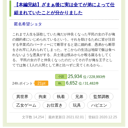
【本編完結】ざまぁ後に実は全てが弟によって仕
組まれていたことが分かりました
匿名希望ショタ
これまで人生を謳歌していた俺だが仲良くなった平民の女の子が俺
の婚約者にいじめられているという。それを助けるために皆が注目
する卒業式のパーティーにて断罪すると逆に婚約者、愚弟から断罪
をされ牢に入れられてしまった。そこからの生活は地獄で飯は食べ
れないような悪臭がする、兵士達は恨みからか殴る蹴るをしてく
る。 平民の女の子と仲良くなったのだってその子が俺を王子とし
てでは無く1人の人間として弟と比べずに見てくれるから...
25,934
小説
位 / 228,993件
6,652
21pt
24h.ポイント
位 / 31,482件
BL
異世界
拘束
執着
兄弟
監禁調教
乙女ゲーム
お仕置き
玩具
ハピエン
文字数 14,254
最終更新日 2021.02.01
登録日 2020.12.25