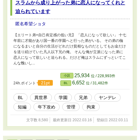
スラムから成り上がった弟に恋人になってくれと
迫られています
匿名希望ショタ
【エリート弟×自己肯定感の低い兄】 「恋人になって欲しい」 十七
年前に才能があり国一番の学園へと行った弟がいる。 その弟の枷
になるまいと自分の生活がどれだけ貧相なものだとしてもお金だけ
を送り続けていた凡人以下兄の俺。 そんな俺が立派になった弟に
恋人になって欲しいと迫られる。だけど俺はスラムにずっといてこ
んな醜いし...
25,934
小説
位 / 228,993件
6,652
21pt
24h.ポイント
位 / 31,482件
BL
BL
異世界
学園
兄弟
ヤンデレ
短編
年下攻め
管理
拘束
文字数 8,580
最終更新日 2022.03.16
登録日 2022.03.11