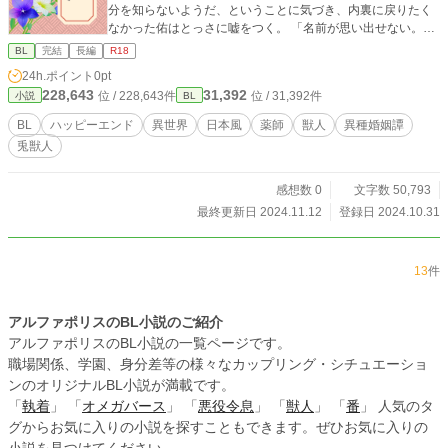
分を知らないようだ、ということに気づき、内裏に戻りたく
なかった佑はとっさに嘘をつく。 「名前が思い出せない。自
分が誰か分からない」 そして薬師見習いとして働き始める佑
BL
完結
長編
R18
だったが、ひょんなことから正体がばれ、宮中に連れ戻され
24h.ポイント
0pt
てしまう。 愛している、けれども正体を知ってしまったから
228,643
31,392
位 / 228,643件
位 / 31,392件
小説
BL
には君と付き合うことはできない――明月は、身分を明かし
た佑にそう告げるのだった。 お花好きで気弱な白兎の薬師×
BL
ハッピーエンド
異世界
日本風
薬師
獣人
異種婚姻譚
姉の代わりに嫁いできた青年
兎獣人
感想数 0
文字数 50,793
最終更新日 2024.11.12
登録日 2024.10.31
13
件
アルファポリスのBL小説のご紹介
アルファポリスのBL小説の一覧ページです。
職場関係、学園、身分差等の様々なカップリング・シチュエーショ
ンのオリジナルBL小説が満載です。
「
執着
」 「
オメガバース
」 「
悪役令息
」 「
獣人
」 「
番
」 人気のタ
グからお気に入りの小説を探すこともできます。ぜひお気に入りの
小説を見つけてください。