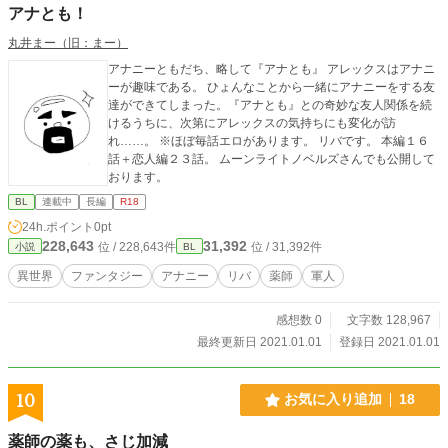
アナとも！
丸井まー（旧：まー）
アナニーともだち、略して『アナとも』 アレックスはアナニ
ーが趣味である。 ひょんなことから一緒にアナニーをする友
達ができてしまった。『アナとも』との奇妙な友人関係を続
けるうちに、次第にアレックスの気持ちにも変化が訪
れ……。 ※ほぼ毎話エロがあります。 リバです。 本編１６
話＋恋人編２３話。 ムーンライトノベルズさんでも公開して
おります。
BL
連載中
長編
R18
24h.ポイント
0pt
228,643
31,392
位 / 228,643件
位 / 31,392件
小説
BL
異世界
ファンタジー
アナニー
リバ
薬師
軍人
感想数 0
文字数 128,967
最終更新日 2021.01.01
登録日 2021.01.01
10
お気に入り追加
18
薬師の薬も、さじ加減