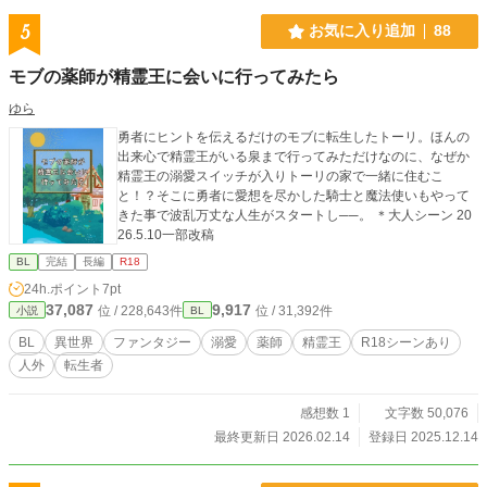
5
お気に入り追加
88
モブの薬師が精霊王に会いに行ってみたら
ゆら
勇者にヒントを伝えるだけのモブに転生したトーリ。ほんの
出来心で精霊王がいる泉まで行ってみただけなのに、なぜか
精霊王の溺愛スイッチが入りトーリの家で一緒に住むこ
と！？そこに勇者に愛想を尽かした騎士と魔法使いもやって
きた事で波乱万丈な人生がスタートし──。 ＊大人シーン 20
26.5.10一部改稿
BL
完結
長編
R18
24h.ポイント
7pt
37,087
9,917
位 / 228,643件
位 / 31,392件
小説
BL
BL
異世界
ファンタジー
溺愛
薬師
精霊王
R18シーンあり
人外
転生者
感想数 1
文字数 50,076
最終更新日 2026.02.14
登録日 2025.12.14