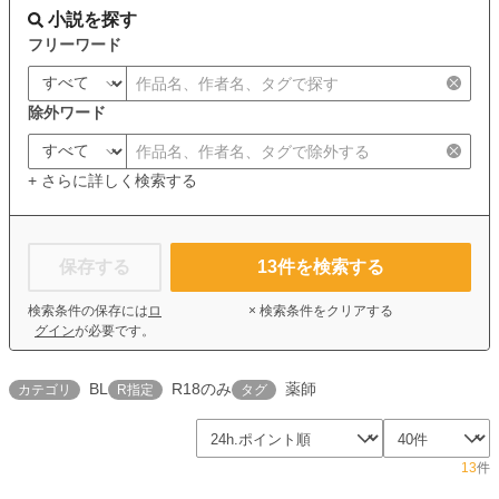
小説を探す
フリーワード
除外ワード
+ さらに詳しく検索する
保存する
13
件を検索する
検索条件の保存には
ロ
× 検索条件をクリアする
グイン
が必要です。
BL
R18のみ
薬師
カテゴリ
R指定
タグ
13
件