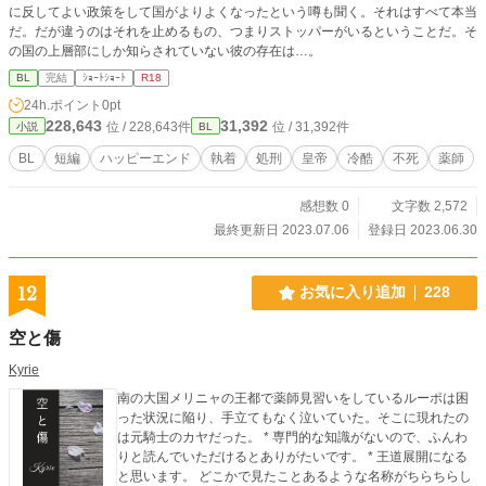
に反してよい政策をして国がよりよくなったという噂も聞く。それはすべて本当
だ。だが違うのはそれを止めるもの、つまりストッパーがいるということだ。そ
の国の上層部にしか知らされていない彼の存在は…。
BL
完結
ｼｮｰﾄｼｮｰﾄ
R18
24h.ポイント
0pt
228,643
31,392
位 / 228,643件
位 / 31,392件
小説
BL
BL
短編
ハッピーエンド
執着
処刑
皇帝
冷酷
不死
薬師
感想数 0
文字数 2,572
最終更新日 2023.07.06
登録日 2023.06.30
12
お気に入り追加
228
空と傷
Kyrie
南の大国メリニャの王都で薬師見習いをしているルーポは困
った状況に陥り、手立てもなく泣いていた。そこに現れたの
は元騎士のカヤだった。 * 専門的な知識がないので、ふんわ
りと読んでいただけるとありがたいです。 * 王道展開になる
と思います。 どこかで見たことあるような名称がちらちらし