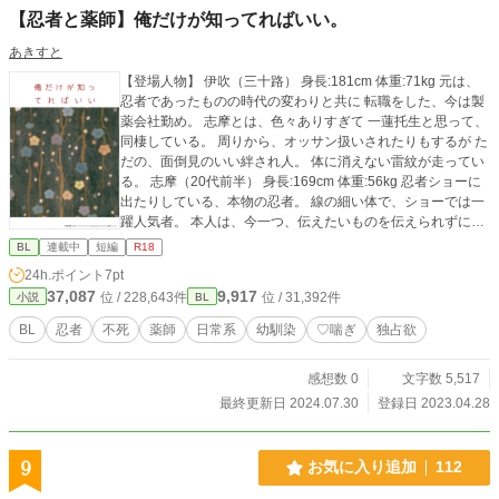
【忍者と薬師】俺だけが知ってればいい。
あきすと
【登場人物】 伊吹（三十路） 身長:181cm 体重:71kg 元は、
忍者であったものの時代の変わりと共に 転職をした、今は製
薬会社勤め。 志摩とは、色々ありすぎて 一蓮托生と思って、
同棲している。 周りから、オッサン扱いされたりもするが た
だの、面倒見のいい絆され人。 体に消えない雷紋が走ってい
る。 志摩（20代前半） 身長:169cm 体重:56kg 忍者ショーに
出たりしている、本物の忍者。 線の細い体で、ショーでは一
躍人気者。 本人は、今一つ、伝えたいものを伝えられずにい
る 現状に時々思い悩んでいる。 少し方言が混じる話し方。
BL
連載中
短編
R18
見た目は、派手そうに思われがちで 心は落ち着いており、言
24h.ポイント
7pt
葉も少なめ（伊吹には遠慮なし） 伊吹には精神的にも、支え
37,087
9,917
位 / 228,643件
位 / 31,392件
小説
BL
られていると 自覚もある。 なんだかんだ、付き合いが長くな
って 一緒に居られることに満足している。 伊吹と志摩につい
BL
忍者
不死
薬師
日常系
幼馴染
♡喘ぎ
独占欲
ては以前にも書いています。 https://www.alphapolis.co.jp/nov
el/695046973/68516811
感想数 0
文字数 5,517
最終更新日 2024.07.30
登録日 2023.04.28
9
お気に入り追加
112