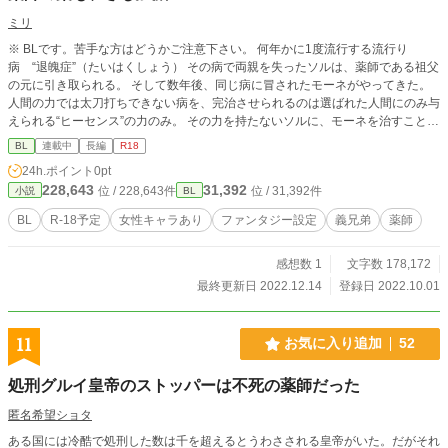
ミリ
※ BLです。苦手な方はどうかご注意下さい。 何年かに1度流行する流行り
病 “退魄症”（たいはくしょう） その病で両親を失ったソルは、薬師である祖父
の元に引き取られる。 そして数年後、同じ病に冒されたモーネがやってきた。
人間の力では太刀打ちできない病を、完治させられるのは選ばれた人間にのみ与
えられる“ヒーセンス”の力のみ。 その力を持たないソルに、モーネを治すことは
できるのか。 そして、薬師の力でかろうじて一命をとりとめたモーネの淡い恋
BL
連載中
長編
R18
心の行く末は……？ ※1 女性キャラはちょこちょこ出ますが、恋愛に絡むもの
24h.ポイント
0pt
は少ないです。 ※2 前半はR-18要素は少ないですが、後半には入れたいと思
228,643
31,392
位 / 228,643件
位 / 31,392件
小説
BL
っております。 ※3 BLとしての攻受は、モーネが攻めのつもりで書いていま
すが、途中まではハッキリしない部分もあるかと思います。できれば、どちらで
BL
R-18予定
女性キャラあり
ファンタジー設定
義兄弟
薬師
もよいという寛大な気持ちでお読み頂ければ、本当にありがたく思います。 ※4
全4部構成予定。現在、第3部スタートです。
感想数 1
文字数 178,172
最終更新日 2022.12.14
登録日 2022.10.01
11
お気に入り追加
52
処刑グルイ皇帝のストッパーは不死の薬師だった
匿名希望ショタ
ある国には冷酷で処刑した数は千を超えるとうわさされる皇帝がいた。だがそれ