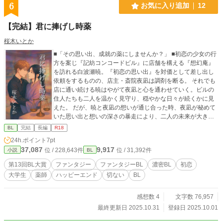
6
お気に入り追加
12
【完結】君に捧げし時薬
桜木いとか
■「その思い出、成就の薬にしませんか？」 ■初恋の少女の行
方を案じ『記紡コンコードビル』に店舗を構える『想幻庵』
を訪れる白波瀬暁。『初恋の思い出』を対価として差し出し
依頼をするものの、店主・斎院夜凪は調剤を断る。 それでも
店に通い続ける暁はやがて夜凪と心を通わせていく。ビルの
住人たちも二人を温かく見守り、穏やかな日々が続くかに見
えた。 だが、暁と夜凪の想いが通じ合った時、夜凪が秘めて
いた思い出と想いの深さの暴走により、二人の未来が大きく
揺らぐことに――……。 可視不可視、境界の一角で紡がれ
BL
完結
長編
R18
る、幻想に彩られた初恋の物語。
24h.ポイント
7pt
37,087
9,917
位 / 228,643件
位 / 31,392件
小説
BL
第13回BL大賞
ファンタジー
ファンタジーBL
濃密BL
初恋
大学生
薬師
ハッピーエンド
切ない
BL
感想数 4
文字数 76,957
最終更新日 2025.10.31
登録日 2025.10.01