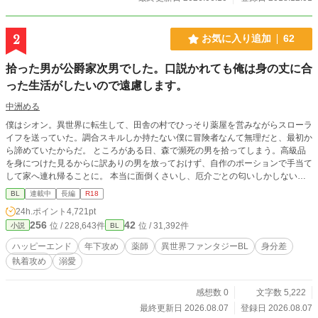
2
お気に入り追加
62
拾った男が公爵家次男でした。口説かれても俺は身の丈に合
った生活がしたいので遠慮します。
中洲める
僕はシオン。異世界に転生して、田舎の村でひっそり薬屋を営みながらスローラ
イフを送っていた。調合スキルしか持たない僕に冒険者なんて無理だと、最初か
ら諦めていたからだ。 ところがある日、森で瀕死の男を拾ってしまう。高級品
を身につけた見るからに訳ありの男を放っておけず、自作のポーションで手当て
して家へ連れ帰ることに。 本当に面倒くさいし、厄介ごとの匂いしかしない。
でも見捨てられなかったんだから仕方ない。 その出会いが僕の平穏な日常を大
BL
連載中
長編
R18
きく揺るがしていくなんて、わかってたけど――平凡な日常を返せ！ ムーンラ
24h.ポイント
4,721pt
イトにも同時掲載中。 毎日更新。 Rには＊がついています。
256
42
位 / 228,643件
位 / 31,392件
小説
BL
ハッピーエンド
年下攻め
薬師
異世界ファンタジーBL
身分差
執着攻め
溺愛
感想数 0
文字数 5,222
最終更新日 2026.08.07
登録日 2026.08.07