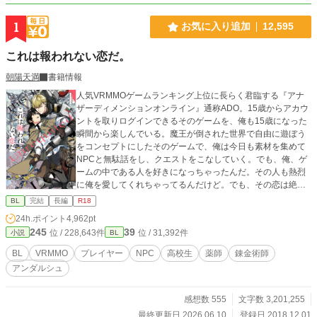
1
お気に入り追加
12,595
これは報われない恋だ。
朝陽天満
書籍情報
人気VRMMOゲームランキング上位に長らく君臨する『アナ
ザーディメンションオンライン』通称ADO。15歳からアカウ
ントを取りログインできるそのゲームを、俺も15歳になった
瞬間から楽しんでいる。魔王が倒された世界で自由に遊ぼう
をコンセプトにしたそのゲームで、俺は今日も素材を集めて
NPCと無駄話をし、クエストをこなしていく。でも、俺、ゲ
ームの中である人を好きになっちゃったんだ。その人も熱烈
に俺を愛してくれちゃってるんだけど。でも、その恋は絶対
に報われない恋だった。 ゲームの中に入りこんじゃった的な
BL
完結
長編
R18
話ではありません。ちゃんとログアウトできるしデスゲーム
24h.ポイント
4,962pt
でもありません。そして主人公俺Tueeeeもありません。 本
245
39
位 / 228,643件
位 / 31,392件
小説
BL
編完結しました。他サイトにも掲載中
BL
VRMMO
プレイヤー
NPC
高校生
薬師
錬金術師
アンダルシュ
感想数 555
文字数 3,201,255
最終更新日 2026.06.10
登録日 2018.12.01