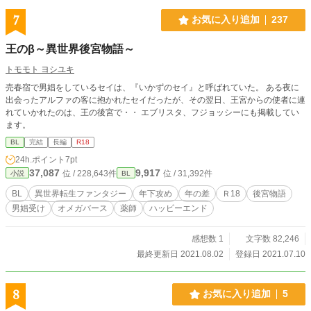
7
お気に入り追加
237
王のβ～異世界後宮物語～
トモモト ヨシユキ
売春宿で男娼をしているセイは、『いかずのセイ』と呼ばれていた。 ある夜に
出会ったアルファの客に抱かれたセイだったが、その翌日、王宮からの使者に連
れていかれたのは、王の後宮で・・ エブリスタ、フジョッシーにも掲載してい
ます。
BL
完結
長編
R18
24h.ポイント
7pt
37,087
9,917
位 / 228,643件
位 / 31,392件
小説
BL
BL
異世界転生ファンタジー
年下攻め
年の差
Ｒ18
後宮物語
男娼受け
オメガバース
薬師
ハッピーエンド
感想数 1
文字数 82,246
最終更新日 2021.08.02
登録日 2021.07.10
8
お気に入り追加
5