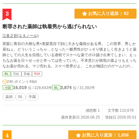
3
お気に入り追加
82
断罪された薬師は執着男から逃げられない
江多之折(エタノール)
茶髪に青目の大柄な男×黒髪黒目で顔に大きな傷痕がある男。 この世界、男しか
居ねぇ。どういうこっちゃ…となった一般男性がひっそり慎ましく生きようと薬
師としての人生を目指している過程でスケベな薬でボロ儲け出来てしまい、えっ
ちなお薬を日々せっせと作っては売っていた。不本意だが病気の薬よりもえっち
なお薬が売れる。マジ売れる。スケベ世界がよ。 これが物語だのゲームだのの
世界ならば、えっちなお薬で様々な展開を生んで色んな意味で盛り上がっている
BL
完結
長編
R18
のだろう。だがしかし俺はその世界で言うとモブである。お薬をせっせと作って
24h.ポイント
49pt
売るアイテム屋さんである。…と思っていたら断罪されたので、俺は一人でひっ
16,019
3,874
位 / 228,643件
位 / 31,392件
小説
BL
そりと生きる事にした。 薬屋さんに薬を卸す一般薬師。俺は世界のモブ。誰と
も関わらずに生きるんだ。で、この男は誰ですか？ ………そんな事から始まる
薬師
BL
学園
物語。 ムーンライトノベルズ掲載中
感想数 1
文字数 110,678
最終更新日 2026.06.25
登録日 2026.05.01
4
お気に入り追加
1,056