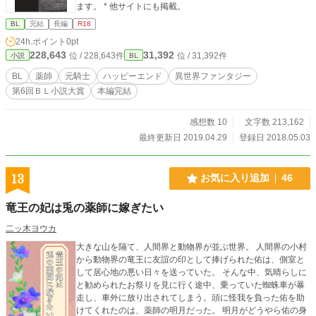
ます。 * 他サイトにも掲載。
BL
完結
長編
R18
24h.ポイント
0pt
228,643
31,392
位 / 228,643件
位 / 31,392件
小説
BL
BL
薬師
元騎士
ハッピーエンド
異世界ファンタジー
第6回ＢＬ小説大賞
本編完結
感想数 10
文字数 213,162
最終更新日 2019.04.29
登録日 2018.05.03
13
お気に入り追加
46
竜王の妃は兎の薬師に嫁ぎたい
二ッ木ヨウカ
大きな山を隔て、人間界と動物界が並ぶ世界。 人間界の小村
から動物界の竜王に友誼の印として捧げられた佑は、側室と
して居心地の悪い日々を送っていた。 そんな中、気晴らしに
と勧められたお祭りを見に行く途中、乗っていた蜘蛛車が暴
走し、車外に放り出されてしまう。頭に怪我を負った佑を助
けてくれたのは、薬師の明月だった。 明月がどうやら佑の身