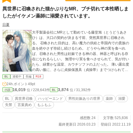
異世界に召喚された猫かぶりなMR、ブチ切れて本性晒しま
したがイケメン薬師に溺愛されています。
日夏
大手製薬会社にMRとして勤めている藤堂旭（とうどうあさ
ひ）は、大口の契約が決まる寸前、突然異世界に召喚され
る。 召喚された目的は、高い魔力の供給と帝国内での貴族の
血を絶やさず存続し続けるため。 どうやら神の実を食べれ
ば、召喚された男性は妊娠できる神の器、神器と呼ばれる存
在になれるらしい。 無理やり実を食べさせられて、気が付い
たら、緑豊かな温室、カウチソファの上だった。 薄い露出度
の高い服に、さらに貞操保護具（貞操帯）までつけられてい
て？ 猫かぶりで口の悪い一途なMRが、人付き合いに疲れて
BL
連載中
長編
R18
植物に愛を注ぐイケメン薬師から溺愛されるお話です。 薬師
24h.ポイント
49pt
と、2人の使用人と、1匹の猫（？）と、のんびりまったり、
16,019
3,874
位 / 228,643件
位 / 31,392件
小説
BL
時に激しく、楽しく暮らしていく話です。 ※現在連載中の、
「異世界に召喚された二世俳優、うっかり本性晒しましたが
BL
異世界召喚
ハッピーエンド
男性妊娠ありの世界
薬師
溺愛
精悍な侯爵様に溺愛されています」に登場する旭さんが主役
失禁
言葉責め
もふもふ
のお話です。 ※登場人物、団体、名称等は全て架空のもので
す。 ※背景の緩いのファンタジーです、ご都合主義の世界で
す。 ※男性妊娠あり。 ※題名 ＊～＊＊＊はR18指定です。
感想数 24
文字数 525,836
※イラストは、Adob​​e Fireflyを使用した生成AIです。著作権
最終更新日 2026.03.23
登録日 2022.11.19
リスクを避けたデータのみで作成されています。