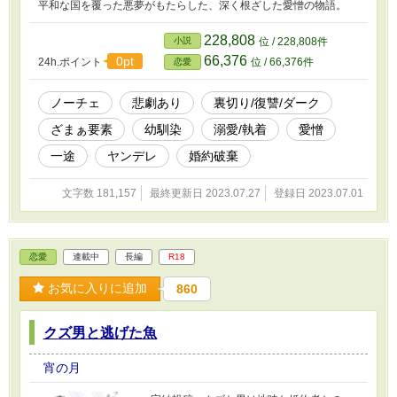
平和な国を覆った悪夢がもたらした、深く根ざした愛憎の物語。
228,808
小説
位 / 228,808件
66,376
0pt
24h.ポイント
位 / 66,376件
恋愛
ノーチェ
悲劇あり
裏切り/復讐/ダーク
ざまぁ要素
幼馴染
溺愛/執着
愛憎
一途
ヤンデレ
婚約破棄
文字数 181,157
最終更新日 2023.07.27
登録日 2023.07.01
恋愛
連載中
長編
R18
お気に入りに追加
860
クズ男と逃げた魚
宵の月