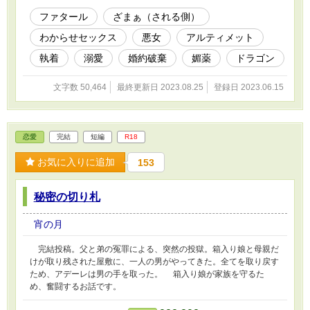
ファタール
ざまぁ（される側）
わからせセックス
悪女
アルティメット
執着
溺愛
婚約破棄
媚薬
ドラゴン
文字数 50,464
最終更新日 2023.08.25
登録日 2023.06.15
恋愛
完結
短編
R18
お気に入りに追加
153
秘密の切り札
宵の月
完結投稿。父と弟の冤罪による、突然の投獄。箱入り娘と母親だ
けが取り残された屋敷に、一人の男がやってきた。全てを取り戻す
ため、アデーレは男の手を取った。 箱入り娘が家族を守るた
め、奮闘するお話です。