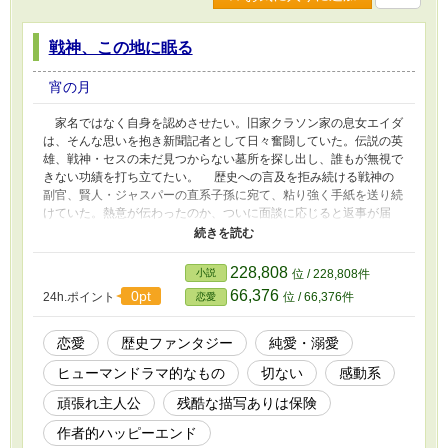
戦神、この地に眠る
宵の月
家名ではなく自身を認めさせたい。旧家クラソン家の息女エイダ
は、そんな思いを抱き新聞記者として日々奮闘していた。伝説の英
雄、戦神・セスの未だ見つからない墓所を探し出し、誰もが無視で
きない功績を打ち立てたい。 歴史への言及を拒み続ける戦神の
副官、賢人・ジャスパーの直系子孫に宛て、粘り強く手紙を送り続
けていた。熱意が伝わったのか、ついに面談に応じると返事が届
く。 エイダは乗り物酔いに必死に耐えながら、一路、伝説が生
まれた舞台の北部「ヘイヴン」へと向かった。 当主に出された
奇妙な条件に従い、ヘイヴンに留まるうちに巻き込まれた、ヘイヴ
228,808
小説
位 / 228,808件
ン家の孫・レナルドとの婚約騒動。レナルドと共に厳重に隠されて
66,376
0pt
24h.ポイント
位 / 66,376件
恋愛
いた歴史を紐解く時間が、エイダの心にレナルドとの確かな絆と変
化をもたらしていく。 辿り着いた歴史の真実に、エイダは本当
に求める自分の道を見つけた。 1900年代の架空の世界を舞台
恋愛
歴史ファンタジー
純愛・溺愛
に、美しく残酷な歴史を辿る愛の物語。
ヒューマンドラマ的なもの
切ない
感動系
頑張れ主人公
残酷な描写ありは保険
作者的ハッピーエンド