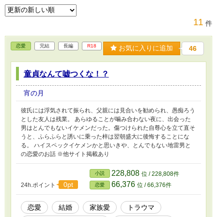
11
件
恋愛
完結
長編
R18
お気に入りに追加
46
童貞なんて嘘つくな！？
宵の月
彼氏には浮気されて振られ、父親には見合いを勧められ、愚痴ろう
とした友人は残業。 あらゆることが噛み合わない夜に、出会った
男はとんでもないイケメンだった。傷つけられた自尊心を立て直そ
うと、ふらふらと誘いに乗った梓は翌朝盛大に後悔することにな
る。 ハイスペックイケメンかと思いきや、とんでもない地雷男と
の恋愛のお話 ※他サイト掲載あり
228,808
小説
位 / 228,808件
66,376
0pt
24h.ポイント
位 / 66,376件
恋愛
恋愛
結婚
家族愛
トラウマ