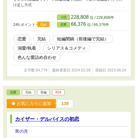
け足し方式
228,808
小説
位 / 228,808件
66,376
0pt
24h.ポイント
位 / 66,376件
恋愛
恋愛
完結
短編闇鍋（前後編で完結）
溺愛/執着
シリアス＆コメディ
色んな愛詰め合わせ
文字数 64,779
最終更新日 2024.02.29
登録日 2023.06.24
恋愛
完結
長編
R18
お気に入りに追加
138
カイザー・デルバイスの初恋
宵の月