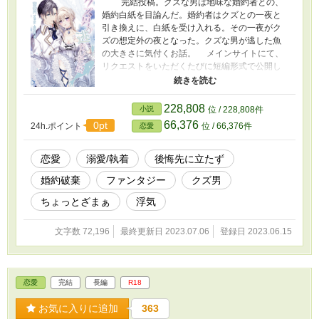
完結投稿。クズな男は地味な婚約者との、
婚約白紙を目論んだ。婚約者はクズとの一夜と
引き換えに、白紙を受け入れる。その一夜がク
ズの想定外の夜となった。クズな男が逃した魚
の大きさに気付くお話。 メインサイトにて、
リクエストをいただくたびに短編形式で公開し
ていたものを、一話前編後編に分けて公開して
いきます。
228,808
小説
位 / 228,808件
66,376
0pt
24h.ポイント
位 / 66,376件
恋愛
恋愛
溺愛/執着
後悔先に立たず
婚約破棄
ファンタジー
クズ男
ちょっとざまぁ
浮気
文字数 72,196
最終更新日 2023.07.06
登録日 2023.06.15
恋愛
完結
長編
R18
お気に入りに追加
363