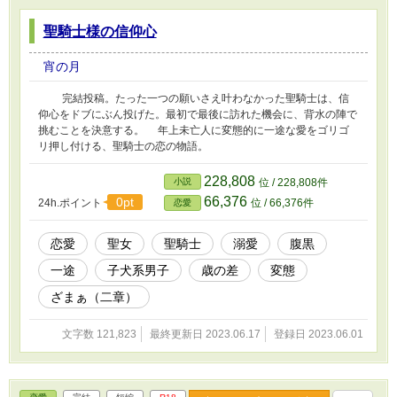
聖騎士様の信仰心
宵の月
完結投稿。たった一つの願いさえ叶わなかった聖騎士は、信
仰心をドブにぶん投げた。最初で最後に訪れた機会に、背水の陣で
挑むことを決意する。 年上未亡人に変態的に一途な愛をゴリゴ
リ押し付ける、聖騎士の恋の物語。
228,808
小説
位 / 228,808件
66,376
0pt
24h.ポイント
位 / 66,376件
恋愛
恋愛
聖女
聖騎士
溺愛
腹黒
一途
子犬系男子
歳の差
変態
ざまぁ（二章）
文字数 121,823
最終更新日 2023.06.17
登録日 2023.06.01