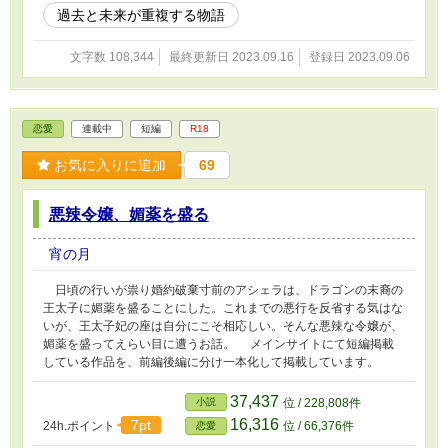
過去と未来が重複する物語
文字数 108,344
最終更新日 2023.09.16
登録日 2023.09.06
恋愛
連載中
短編
R18
お気に入りに追加
69
悪辣令嬢、媚薬を盛る
宵の月
日頃の行いが祟り婚約破棄寸前のアシェラは、ドラゴンの末裔の
王太子に媚薬を盛ることにした。これまでの悪行を反省する気はな
いが、王太子妃の座は自分にこそ相応しい。そんな悪辣な令嬢が、
媚薬を盛ってえらい目に遭うお話。 メインサイトにて短編掲載
している作品を、前編後編に分け一本化して掲載しています。
37,437
小説
位 / 228,808件
16,316
7pt
24h.ポイント
位 / 66,376件
恋愛