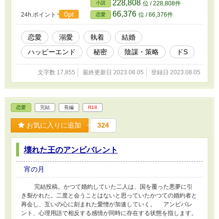
228,808
小説
位 / 228,808件
66,376
0pt
24h.ポイント
位 / 66,376件
恋愛
恋愛
溺愛
執着
結婚
ハッピーエンド
秘密
陰謀・策略
ドS
文字数 17,855
最終更新日 2023.08.05
登録日 2023.08.05
恋愛
完結
長編
R18
お気に入りに追加
324
壊れた王のアンビバレント
宵の月
完結投稿。かつて婚約していた二人は、国を覆った悪夢に引
き裂かれた。二度と会うことはないと思っていたかつての婚約者と
再会し、互いの心に刻まれた愛憎が加速していく。 アンビバレ
ント、心理用語で相反する感情が同時に存在する状態を指します。