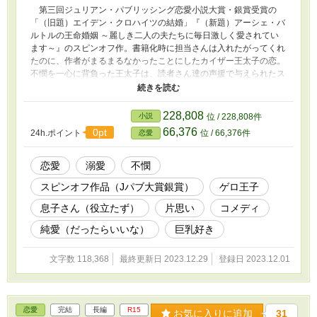
第三回ジュリアン・パブリッシング恋愛小説大賞・銀賞受賞の
「（旧題）エイデン・クロハイツの結婚」『（新題）アーシェ・バ
ルトルの王命婚姻 ～麗しき二人の夫たちに毎日激しく愛されてい
ます～』のスピンオフ作。書籍化時に担当さんは入れたがってくれ
たのに、作者がまるまるなかったことにしたカイザー王太子の恋。
不憫を一心に背負った王太子は、読者さん達の声援で与えられたス
ピンオフチャンスに果たして結婚できるのか。そんな強国デルバイ
ス王国のエイデン係な王太子の恋の物語。 ※時系列、キャラ設
定、ギフト、世界観などは、ウェブ版ではなく、本筋はそのままに
228,808
小説
位 / 228,808件
大幅な加筆修正を加えた発売中の書籍版に準拠しています。
66,376
0pt
24h.ポイント
位 / 66,376件
恋愛
（2023年12月1日 ピッコマにて先行配信開始。12月22日通常配
信開始予定） ※他サイト掲載あり
恋愛
溺愛
不憫
スピンオフ作品（Jパブ大賞銀賞）
ゲロ王子
息子さん（役立たず）
片思い
コメディ
純愛（だったらいいな）
巨乳好き
文字数 118,368
最終更新日 2023.12.29
登録日 2023.12.01
恋愛
完結
長編
R15
お気に入りに追加
31