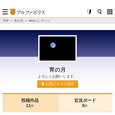
TOP
>
宵の月
>
Webコンテンツ
宵の月
よろしくお願いします。
お気に入りに追加
投稿作品
近況ボード
11
8
件
件