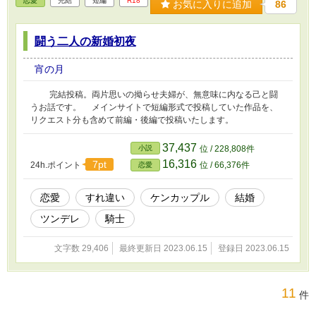
恋愛
完結
短編
R18
お気に入りに追加
86
闘う二人の新婚初夜
宵の月
完結投稿。両片思いの拗らせ夫婦が、無意味に内なる己と闘
うお話です。 メインサイトで短編形式で投稿していた作品を、
リクエスト分も含めて前編・後編で投稿いたします。
37,437
小説
位 / 228,808件
16,316
7pt
24h.ポイント
位 / 66,376件
恋愛
恋愛
すれ違い
ケンカップル
結婚
ツンデレ
騎士
文字数 29,406
最終更新日 2023.06.15
登録日 2023.06.15
11
件