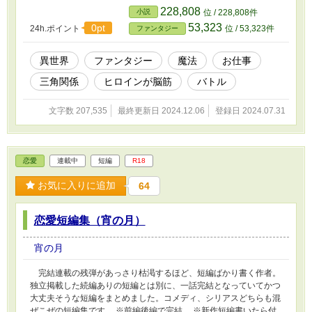
太子・ヒースの元に資金援助の土下座に出向く。そこで出された条
228,808
小説
位 / 228,808件
件は、フィオナが予想もしてないものだった。 二年後の黒字転
53,323
0pt
24h.ポイント
位 / 53,323件
ファンタジー
換を目標に、実技首席の脳筋令嬢は学園再建に奮闘を開始した。
※他サイト掲載あり
異世界
ファンタジー
魔法
お仕事
三角関係
ヒロインが脳筋
バトル
文字数 207,535
最終更新日 2024.12.06
登録日 2024.07.31
恋愛
連載中
短編
R18
お気に入りに追加
64
恋愛短編集（宵の月）
宵の月
完結連載の残弾があっさり枯渇するほど、短編ばかり書く作者。
独立掲載した続編ありの短編とは別に、一話完結となっていてかつ
大丈夫そうな短編をまとめました。コメディ、シリアスどちらも混
ぜこぜの短編集です。 ※前編後編で完結。 ※新作短編書いたら付