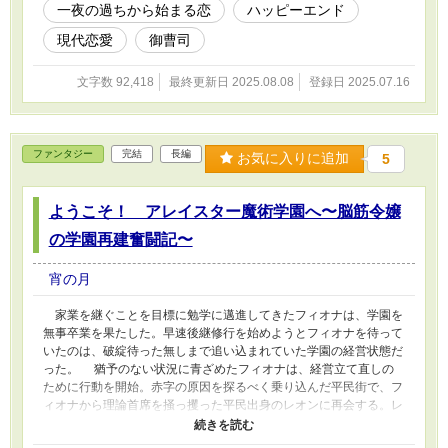
一夜の過ちから始まる恋
ハッピーエンド
現代恋愛
御曹司
文字数 92,418
最終更新日 2025.08.08
登録日 2025.07.16
ファンタジー
完結
長編
お気に入りに追加
5
ようこそ！ アレイスター魔術学園へ〜脳筋令嬢
の学園再建奮闘記〜
宵の月
家業を継ぐことを目標に勉学に邁進してきたフィオナは、学園を
無事卒業を果たした。早速後継修行を始めようとフィオナを待って
いたのは、破綻待った無しまで追い込まれていた学園の経営状態だ
った。 猶予のない状況に青ざめたフィオナは、経営立て直しの
ために行動を開始。赤字の原因を探るべく乗り込んだ平民街で、フ
ィオナから理論首席を掻っ攫った平民出身のレオンに再会する。レ
オンの超優秀な頭脳で原因を理解したフィオナは、レオンを学園建
て直しに勧誘。再建計画を練り上げて、技術首席で卒業した腹黒王