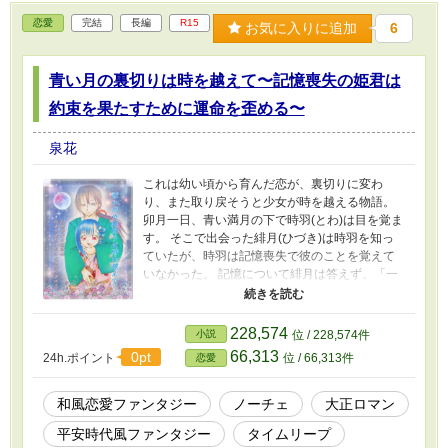
恋愛
完結
長編
R15
お気に入りに追加
6
青い月の裏切りは時を越えて〜記憶喪失の姫君は
約束を果たすために運命を歪める〜
泉花
これは幼い頃から育んだ恋が、裏切りに変わ
り、また取り戻そうと少女が時を越える物語。
卯月一日、青い満月の下で時羽(とわ)は目を覚ま
す。 そこで出会った緋月(ひづき)は時羽を知っ
ていたが、時羽は記憶喪失で彼のことを覚えて
いなかった。 記憶について緋月は答えず、「一
ヶ月」の期間限定で旅をすることになる。 関係
が深まるなか、時羽は自分の知る時代より文明
が発達していると気づく。 やがて約束の日が訪
228,574
小説
位 / 228,574件
れ、満月の下で時羽が見たものは「記憶」と
66,313
0pt
24h.ポイント
位 / 66,313件
恋愛
「希望」、「絶望」だった。 鬼に喰われていく
緋月を助けたい。 約束を果たしたいと願い、時
羽はツクヨミの力を使い、過去へタイムリープ
和風恋愛ファンタジー
ノーチェ
大正ロマン
する。 すべては青い月が重なる一ヶ月。 時の交
平安時代風ファンタジー
タイムリープ
わる月と、「29.5日」の運命を歪めるために。