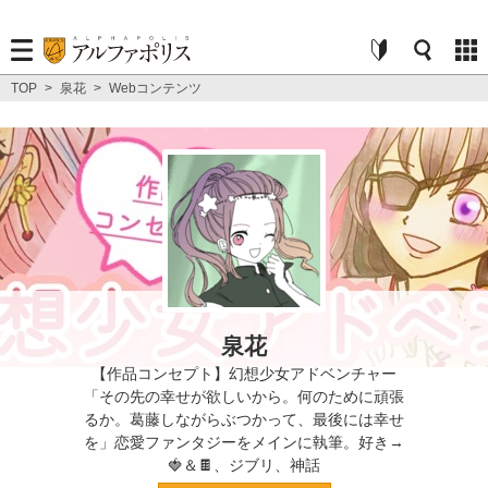
TOP
>
泉花
>
Webコンテンツ
泉花
【作品コンセプト】幻想少女アドベンチャー
「その先の幸せが欲しいから。何のために頑張
るか。葛藤しながらぶつかって、最後には幸せ
を」恋愛ファンタジーをメインに執筆。好き→
🍓＆🍫、ジブリ、神話