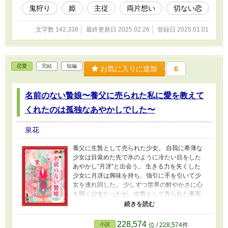
時代は巻き戻り、記憶は失われる。 とある国の
鬼狩り
姫
主従
両片想い
切ない恋
姫君・時羽は、鬼狩り一族の緋月と出会う。 裏
切りまでの時間、過酷な運命。 約束を果たすた
文字数 142,338
最終更新日 2025.02.26
登録日 2025.01.01
めに、愛する人を助けるために姫君は時を駆け
る――！ 和風恋愛ファンタジー×タイムパラドッ
クス ラブロマンス ※恋愛小説大賞に応募して
ます。投票で応援していただけたら大変励みに
恋愛
完結
短編
なります。よろしくお願いいたします！！
お気に入りに追加
6
名前のない贄娘〜養父に売られた私に愛を教えて
くれたのは孤独なあやかしでした〜
泉花
養父に生贄として売られた少女。 自我に希薄な
少女は目覚めた先で氷のように冷たい目をした
あやかし”月冴”と出会う。 生きる力を失くした
少女に月冴は興味を持ち、強引に手を引いて少
女を連れ回した。 少しずつ世界の鮮やかさに心
を開く少女だったが、生贄として売られた事実
に月冴を直視出来なかった。 【名前がない】 そ
のことが少女の足元を不安定にさせていた。 ゆ
っくりと月冴との距離を縮めていくが、自分の
228,574
小説
位 / 228,574件