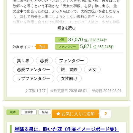
胸にぽっかりと空いた「さみしさ」の穴を埋めるため、彼女は己を
故郷へと導くという不確かな「天女の羽根」を探す旅に出る。 旅
の途中で出会ったのは、ぶっきらぼうで、大蛇の呪いを宿しながら
も、決して自分を大事にしようとしない孤独な青年・ルオシュ。
お互いを利用し合うだけの関係だったはずの二人旅は、やがて神秘
的な謎を秘めたエリスたちとの出会いを経て、世界の残酷な真実へ
と繋がっていく。 「天女は帰りたがる生き物なの」 ――過酷な愛
憎が渦巻く世界で、帰巣本能と葛藤するティアが最後に選ぶのは？
37,070
小説
位 / 228,574件
失う痛みのなかで紡がれる、不器用な二人の切なくも温かい絆のフ
5,871
7pt
24h.ポイント
位 / 53,245件
ファンタジー
ァンタジー 。 (※)8月中旬より連載開始
異世界
恋愛
ファンタジー
恋愛ファンタジー
旅、冒険
天女
ラブファンタジー
女性向け
文字数 1,727
最終更新日 2026.08.01
登録日 2026.08.01
絵本
連載中
短編
お気に入りに追加
2
星降る泉に、咲いた花《作品イメージボード集》