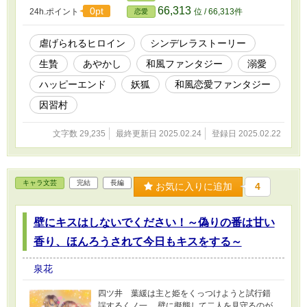
気持ちを押し殺してきた少女に”選択”することは
66,313
0pt
24h.ポイント
位 / 66,313件
恋愛
難しかった。 そんな葛藤のなか。新たに贄とし
て女がやってきたことで少女は本音と向き合う
ことになる。 「私はどうなりたい？」 「あの時
虐げられるヒロイン
シンデレラストーリー
の私はどう傷ついていたの？」 「わからない。
生贄
あやかし
和風ファンタジー
溺愛
でもこれは乗り越えないとあなたといられない
から」 これは少女が「空っぽと思っていた自分
ハッピーエンド
妖狐
和風恋愛ファンタジー
を見つけていき、月冴と向き合う」物語。 《和
風恋愛ファンタジー×自分探し》 ※短編です。
因習村
文字数 29,235
最終更新日 2025.02.24
登録日 2025.02.22
キャラ文芸
完結
長編
お気に入りに追加
4
壁にキスはしないでください！～偽りの番は甘い
香り、ほんろうされて今日もキスをする～
泉花
四ツ井 葉緩は主と姫をくっつけようと試行錯
誤するくノ一。 壁に擬態して二人を見守るのが