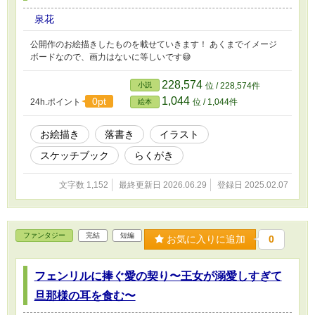
泉花
公開作のお絵描きしたものを載せていきます！ あくまでイメージ
ボードなので、画力はないに等しいです😅
228,574
小説
位 / 228,574件
1,044
0pt
24h.ポイント
位 / 1,044件
絵本
お絵描き
落書き
イラスト
スケッチブック
らくがき
文字数 1,152
最終更新日 2026.06.29
登録日 2025.02.07
ファンタジー
完結
短編
お気に入りに追加
0
フェンリルに捧ぐ愛の契り〜王女が溺愛しすぎて
旦那様の耳を食む〜