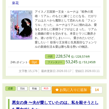
泉花
アイスノ王国第一王女・ルーナは「戦争の英
雄・リアム」のもとに嫁ぐことになる。 だがリ
アムは人々から魔獣として恐れられる「フェン
リル」だった。 ルーナはリアムに惚れ込み、愛
をむき出しに新婚ライフがはじまった。 リアム
と婚姻の契りを交わすも、本音とウソに翻弄さ
れ、迷いが出てしまい――。 愛されたいけど、
愛したい！ 欲張り王女様と生真面目なフェンリ
ルの新婚生活＆愛は勝ち取る勢いの物語。
228,574
小説
位 / 228,574件
53,245
0pt
24h.ポイント
位 / 53,245件
ファンタジー
文字数 15,176
最終更新日 2026.03.17
登録日 2026.03.11
恋愛
完結
長編
R15
お気に入りに追加
14
悪女の身 〜夫が愛していたのは、私を殺そうとし