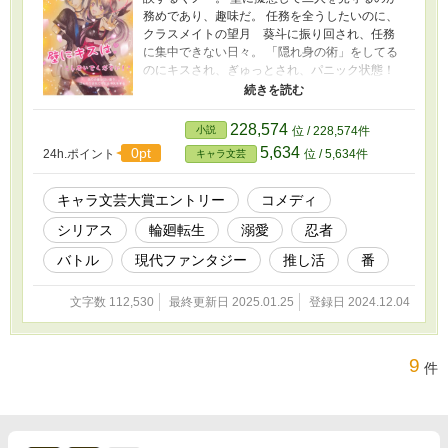
務めであり、趣味だ。 任務を全うしたいのに、
クラスメイトの望月 葵斗に振り回され、任務
に集中できない日々。 「隠れ身の術」をしてる
のにキスされ、ぎゅっとされ、パニック状態！
なぜ葵斗の気配を探れないのか。 ふてくされて
いると、ついに葵斗が壁を破って「葉緩が番」
だと言い出して――。 気配も香りもわからな
228,574
小説
位 / 228,574件
い。思いがけない番の登場に葉緩の運命が変わ
5,634
0pt
24h.ポイント
位 / 5,634件
キャラ文芸
っていく。 「イケメンな番（手が早い）にふり
まわされる優秀なくノ一（仮）の運命の歯車に
ほんろうされる切なさありのラブストーリー」
キャラ文芸大賞エントリー
コメディ
と「主と姫を応援する忍びの推し活物語」
シリアス
輪廻転生
溺愛
忍者
バトル
現代ファンタジー
推し活
番
文字数 112,530
最終更新日 2025.01.25
登録日 2024.12.04
9
件