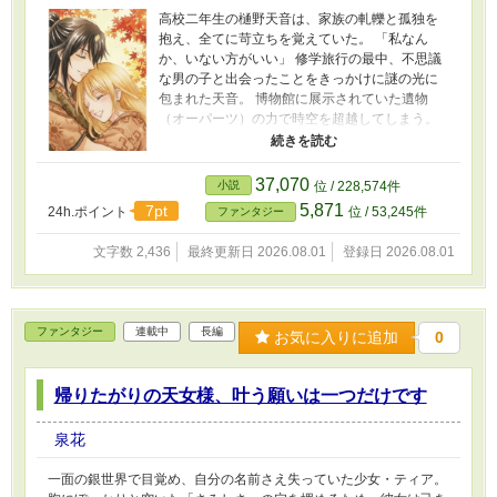
高校二年生の樋野天音は、家族の軋轢と孤独を
抱え、全てに苛立ちを覚えていた。 「私なん
か、いない方がいい」 修学旅行の最中、不思議
な男の子と出会ったことをきっかけに謎の光に
包まれた天音。 博物館に展示されていた遺物
（オーパーツ）の力で時空を超越してしまう。
目覚めたのは、日本とは似て非なる古代世界。
そこで天音は命を狙われながらも民を守ろうと
孤独に生きる、若き東和国の王子・彷徨と出会
37,070
小説
位 / 228,574件
う。 孤独を抱える二人は想いを分かち合い、唯
5,871
7pt
24h.ポイント
位 / 53,245件
ファンタジー
一無二の味方であろうと心を寄せていく
が……。 天音の存在は古代世界にとって「異
文字数 2,436
最終更新日 2026.08.01
登録日 2026.08.01
物」であり、彷徨の命を危険に晒していく。 彷
徨と過ごす日々か、孤独な日々へ戻るのか？ 時
を超えて結ばれた愛による、孤独な魂の救済の
物語。
ファンタジー
連載中
長編
お気に入りに追加
0
帰りたがりの天女様、叶う願いは一つだけです
泉花
一面の銀世界で目覚め、自分の名前さえ失っていた少女・ティア。