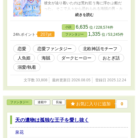
彼女が辿り着いたのは荒れ狂う海に浮かぶ船だ
った。 そこで人々から恐れられる海賊の男・カ
イと出会い、ミオは「言葉が通じない」と知
る。 二度目の言語喪失にショックを受けるミ
オ。 献身的に支えてくれたのはカイと、船の仲
6,635
小説
位 / 228,574件
間たちだった。 「大丈夫だ。俺にはお前の
1,335
207pt
24h.ポイント
位 / 53,245件
ファンタジー
『音』が聞こえる」 かつては海に呑まれるだけ
だった無力な「人魚姫」が、獣の呪いに呑まれ
かけた男を救うため、今度は自ら、荒れ狂う海
恋愛
恋愛ファンタジー
北欧神話モチーフ
へと飛び込んでいく――。 これは奪われた言葉
人魚姫
海賊
ダークヒーロー
おとぎ話
を愛で塗り替え、 孤独な二人が「音」と「体
温」で自分たちの居場所を勝ち取る、切なくも
溺愛/執着
力強い救済の物語。 ※キャラ文芸大賞に応募し
ておりましたが、カテゴリーエラーと判断され
文字数 33,808
最終更新日 2026.08.05
登録日 2025.12.24
たため、一時更新をストップします。申し訳ご
ざいません。 ｢小説になろう｣にて完結まで更新
いたしますので、そちらで応援していただける
と幸いですm(_ _)m
ファンタジー
連載中
長編
お気に入りに追加
0
天の遺物は孤独な王子を愛し抜く
泉花