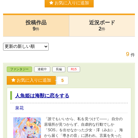
お気に入りに追加
投稿作品
近況ボード
9
2
件
件
9
件
ファンタジー
連載中
長編
R15
お気に入りに追加
5
人魚姫は海獣に恋をする
泉花
「誰でもいいから、私を見つけて――」 自分の
居場所が見つからず、自虐的な行動でしか
「SOS」を出せなかった少女・澪（みお）。 海
から届く「導きの音」に誘われ、言葉を失った