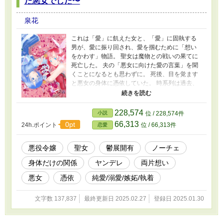
た悪女でした〜
泉花
これは「愛」に飢えた女と、「愛」に固執する
男が、愛に振り回され、愛を掴むために「想い
をかわす」物語。 聖女は魔物との戦いの果てに
死亡した。 夫の「悪女に向けた愛の言葉」を聞
くことになるとも思わずに。 死後、目を覚ます
と悪女の身体に憑依していた。 時系列は過去、
悪女が処刑される前だ。 悪女は聖女に対し、殺
害未遂を起こしたことで断頭台に送られた。 ”か
つて自分を殺そうとした女”となりショックを受
228,574
小説
位 / 228,574件
けると同時に、夫が向けていた愛の真相を確か
66,313
0pt
24h.ポイント
位 / 66,313件
恋愛
めようとする。 夫が本当に愛していたのは「悪
女：ウェリナ・リガートゥル」だった。 愛を失
い、「憎い女となった」絶望に聖女は狂ってい
悪役令嬢
聖女
鬱展開有
ノーチェ
く。 やがて悪女の秘密を知り、夫の愛を望みな
身体だけの関係
ヤンデレ
両片想い
がらも選択を迫られることになるが――？ 【破
滅的恋愛ダークファンタジー】 その愛は純愛
悪女
憑依
純愛/溺愛/嫉妬/執着
か、歪んでいるのか――。 ※恋愛小説大賞に応
募してます。投票で応援していただけたら大変
文字数 137,837
最終更新日 2025.02.27
登録日 2025.01.30
励みになります。よろしくお願いいたしま
す！！