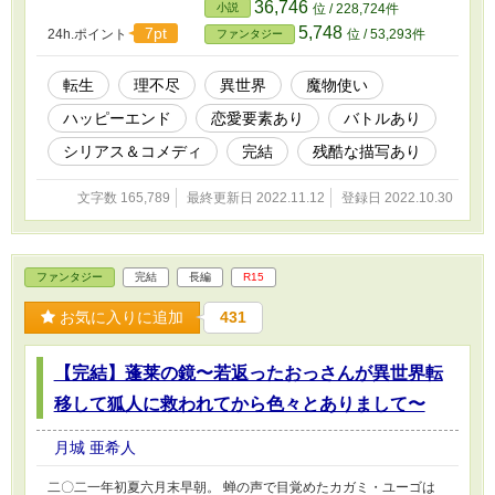
魔族の先祖返りとして第一王妃共々追放されていたことで、自身も
36,746
小説
位 / 228,724件
また不吉な忌み子として扱われていた。それでも献身的に世話をし
5,748
7pt
24h.ポイント
位 / 53,293件
ファンタジー
てくれる使用人のロディとアリーシャがいた為、三歳までは平穏に
過ごしてきたのだが、その二人も実はノインがギフトを用いたら始
末するようにと王妃ルリアナから命じられていた暗殺者だった。ノ
転生
理不尽
異世界
魔物使い
インはエルモアの導きでその事実を知り、またエルモアの力添えで
ハッピーエンド
恋愛要素あり
バトルあり
静寂の森へと転移し危機を脱する。その森で帝国の第一皇子ドルモ
アに命を狙われている第七皇子ルシウスと出会い、その危機を救
シリアス＆コメディ
完結
残酷な描写あり
う。ノインとルシウスはしばらく森で過ごし、魔物を仲間にしなが
ら平穏に過ごすも、買い物に出た町でロディとアリーシャに遭遇す
文字数 165,789
最終更新日 2022.11.12
登録日 2022.10.30
る。死を覚悟するノインだったが、二人は既に非情なルリアナを見
限っており、ノインの父であるノルギス王に忠誠を誓っていたこと
を明かす。誤解が解けたノイン一行はガーランディア王国に帰還す
ることとなる。その同時期に帝国では第一皇子ドルモアが離反、ま
ファンタジー
完結
長編
R15
た第六皇子ゲオルグが皇帝を弑逆、皇位を簒奪する。ドルモアはル
リアナと共に新たな国を興し、ゲオルグと結託。二帝国同盟を作り
お気に入りに追加
431
戦争を起こす。これに対しノルギスは隣国と結び二王国同盟を作り
対抗する。ドルモアは幼少期に拾った星の欠片に宿る外界の徒の導
きに従い惑星エルモアを乗っ取ろうと目論んでいた。十数年の戦い
【完結】蓬莱の鏡〜若返ったおっさんが異世界転
を経て、成長したノイン一行は二帝国同盟を倒すことに成功する
も、空から外界の徒の本体である星を食らう星プラネットイーター
移して狐人に救われてから色々とありまして〜
が降ってくる。惑星エルモアの危機に、ノインがこれまで仲間にし
た魔物たちが自らを犠牲にプラネットイーターに立ち向かい、惑星
月城 亜希人
エルモアは守られ世界に平和が訪れる。 ※直接的な表現は避けて
いますが、残酷、暴力、性犯罪描写が含まれます。 それらを推奨
二〇二一年初夏六月末早朝。 蝉の声で目覚めたカガミ・ユーゴは