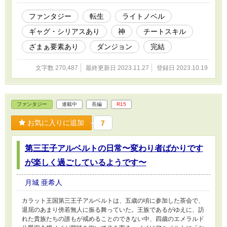
れた。 金のない俺に斡旋所登録料まで貸してくれるという。
しかし斡旋所にいた連中は受付の女性職員シンイーを含めて「そん
ファンタジー
転生
ライトノベル
な無能はやめておけ」と嘲笑う。「ハオランに金を借りるくらいな
ギャグ・シリアスあり
神
チートスキル
ら俺が貸してやる」と言うおっさんまで出てくる始末。 事情は
知らないが大人が寄ってたかって子供を蔑むのは気に入らない。
ざまぁ要素あり
ダンジョン
完結
俺は馬鹿にした連中を威嚇しハオランとパーティーを組むことを
決めたのだが、なんとハオランは【無能】という常時発動型の呪い
文字数 270,487
最終更新日 2023.11.27
登録日 2023.10.19
の技能持ちで──。 イスカソニア前日譚～風と呼ばれし不羈のイス
カと銀の乙女と呼ばれしソニアが出会う遥か前の物語～という作品
の本編です。 こちらに登場する一部キャラクターの過去や主人公
イスカが転生した理由と目的、神と御使いについてはそちらにすべ
ファンタジー
連載中
長編
R15
て書かれております。興味がありましたら、そちらもお読みいただ
ければ幸いです。 当然ですがフィクションです。作品に登場する
お気に入りに追加
7
人物、国、企業、団体などはすべて架空のものです。 また残虐な
表現が含まれますが、それらの行為を推奨するものではありませ
ん。 ※後半に向かうほど残酷な描写の度合いが強くなります。ま
第三王子アルベルトの日常〜変わり者ばかりです
た多少性的な描写も含まれます。 2023/10/24/21:00 ＨＯＴラン
キング男性一位を達成しました。ありがとうございます。
が楽しく過ごしているようです〜
2023/11/08第二章開始しました。 別作品として投稿しましたが、
今後も別作品として書き続けた場合、毎回あらすじを載せる形にな
月城 亜希人
るのかと考えるとしっくりこなかったので、やはり継続投稿するこ
とにしました。 別作品の方で読んでくださった方、お気に入り登
カラット王国第三王子アルベルトは、五歳の頃に参加した茶会で、
録してくださった方、ご迷惑をおかけし大変申し訳ありませんでし
退屈のあまり傍若無人に振る舞っていた。王族であるがゆえに、訪
た。
れた貴族たちの誰もが戒めることのできない中、四歳のエメラルド