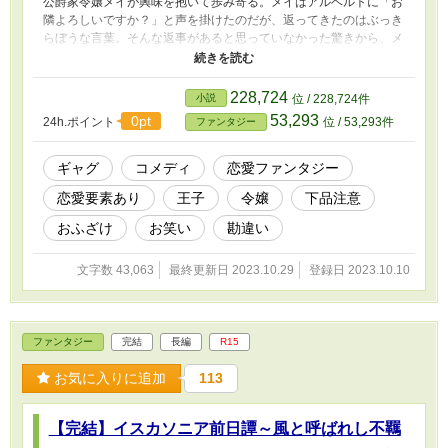
公爵家令嬢メイが興味を抱いて歩み寄る。メイはアルベルトに「お
隣よろしいですか？」と声を掛けたのだが、返ってきたのはぶっき
らぼうな言葉。そんな返事があると思っていなかった驚きから、メ
イは心臓を縮めるが、それを恋だと勘違いしてしまう。のみならず
『恋とは相手を知らねばならない義務的なもの』だと勘違いしてい
た為に、アルベルトに対して物怖じすることなく難しい質問と反対
228,724
小説
位 / 228,724件
意見をぶつけていく。論破され続けたアルベルトはその茶会の一件
53,293
0pt
24h.ポイント
位 / 53,293件
ファンタジー
がトラウマになりメイに恐怖心を抱くようになるが「あの女、いつ
かギャフンと言わせてやる」という思いの方が強く熱心に自己研鑽
に努めるようになる。それから十三年が過ぎ、アルベルトは高校を
ギャグ
コメディ
恋愛ファンタジー
卒業する日に冷たくあしらい続けたメイを更に勘違いさせることと
恋愛要素あり
王子
令嬢
下品注意
なり──。 変人ばかりが登場するおふざけ満載な異世界ラブコメ。
下品な内容が含まれます。
おふざけ
お笑い
勘違い
文字数 43,063
最終更新日 2023.10.29
登録日 2023.10.10
ファンタジー
完結
長編
R15
お気に入りに追加
113
【完結】イスカソニア前日譚～風と呼ばれし不羈