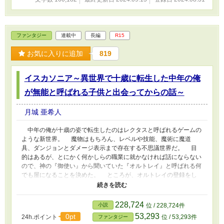
千人のうちの一人という事実を知らされた。 そして現在、エルバ
レン商会が所有する小型艦マリーチで宇宙を航行中であることも。
紆余曲折を経てエルバレン商会に起きた事件を知った俺は、偶然取
得した特別な力である限定シークレットスキル【機能拡張】を使
ファンタジー
連載中
長編
R15
い、懐いてくれた可愛いジーナの為に、行方不明になったジーナの
父親であるジョニーを捜しに、魔物の巣窟と化した大型輸送艦ウシ
お気に入りに追加
819
ャスへと突入する。 ────── 【第二部作品紹介】 第二部は別作
品となっております。 タイトルは『死にぞこないのセイジ～異世
界召喚されたおじさんが役立たずと蔑まれている少年の秘められた
イスカソニア～異世界で十歳に転生した中年の俺
力を解放する為の旅をする～』です。 そちらもお楽しみいただけ
が無能と呼ばれる子供と出会ってからの話～
れば嬉しく思います。 作者の代表作である【イスカソニア】【蓬
莱の鏡】の二つのおっさん作品とのクロスオーバー要素を若干です
が入れてます。 お読みいただければ幸いです。応援、お気に入り
月城 亜希人
登録していただけると励みになります。 2024/8/31掲載開始。
2024/9/15第一部完結。
中年の俺が十歳の姿で転生したのはレクタスと呼ばれるゲームの
ような新世界。 魔物はもちろん、レベルや技能、魔術に魔道
具、ダンジョンとダメージ表示まで存在する不思議世界だ。 目
的はあるが、とにかく何かしらの職業に就かなければ話にならない
ので、神の『御使い』から聞いていた『オルトレイ』と呼ばれる何
でも屋になることを決めた。 ところが、オルトレイの登録をし
に入った斡旋所では揉め事の真っ最中。 「お前みたいな無能はい
らねえんだよ！」 そう吐き捨てるように言って出て行く男とそ
のパーティーメンバー。 残されたのは九歳の可愛らしい子供。
228,724
小説
位 / 228,724件
名前はハオラン。床にへたり込んで泣いていたのが気の毒で声をか
53,293
0pt
24h.ポイント
位 / 53,293件
ファンタジー
けたところ「兄ちゃんのパーティーメンバーにしてほしい」と頼ま