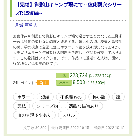
【完結】御影山キャンプ場にて～彼此繋穴シリー
ズR15短編～
月城 亜希人
お盆休みを利用して御影山キャンプ場で過ごすことになった三野瀬
一家は得体の知れない恐怖と遭遇する。短大生の姉、愛美と高校生
の弟、学の視点で交互に進むホラー。※謎を残す形になりますが、
カテゴリエラーと年齢制限の問題を考慮し、作品を分割してありま
す。この物語はフィクションです。作品中に登場する人物、団体、
行楽地などは架空の物です。
228,724
小説
位 / 228,724件
8,503
0pt
24h.ポイント
位 / 8,503件
ホラー
ホラー
短編
不条理もの
怖い話
謎
完結
シリーズ物
残酷な描写あり
血の表現多少あり
スリル
文字数 36,892
最終更新日 2022.10.15
登録日 2022.10.15