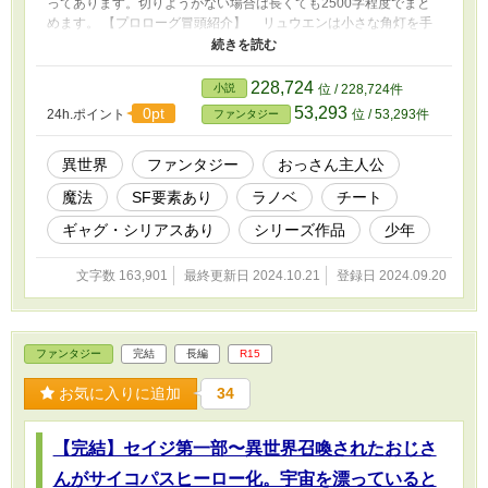
ってあります。切りようがない場合は長くても2500字程度でまと
めます。 【プロローグ冒頭紹介】 リュウエンは小さな角灯を手
に駆けていた。 息を荒くし、何度も後ろを気にしながらダンジ
ョンの奥へと進んでいく。 逃げないと。逃げないと殺される。
「ガキが手間かけさせやがってよお！」 「役立たずくーん、魔物
228,724
小説
位 / 228,724件
に食べられちゃうよー」 「逃げても無駄ですよー。グズが面倒か
53,293
0pt
24h.ポイント
位 / 53,293件
ファンタジー
けないでくださーい」 果たしてリュウエンの運命は──。
──────── 【シリーズ作品説明】 『セイジ第一部〜異世界召喚
されたおじさんがサイコパスヒーロー化。宇宙を漂っているところ
異世界
ファンタジー
おっさん主人公
を回収保護してくれた商会に恩返しする〜』は別作品となっており
魔法
SF要素あり
ラノベ
チート
ます。 第一部は序盤の説明が多く展開が遅いですが、中盤から
徐々に生きてきます。 そちらもお読みいただけると嬉しいです。
ギャグ・シリアスあり
シリーズ作品
少年
──────── 【本作品あらすじの一部】 宿場町の酒場で働く十二
歳の少年リュウエンは『役立たず』と蔑まれていた。ある日、優し
文字数 163,901
最終更新日 2024.10.21
登録日 2024.09.20
くしてくれた流れの冒険者シュウにパーティーの荷物持ちを頼まれ
ダンジョンに向かうことになる。だが、そこで事件が起こりダンジ
ョンに一人取り残されてしまう。 ＊＊＊ 異世界召喚された俺こ
と正木誠司（42）はメカニックのメリッサ（25）と相棒の小型四
ファンタジー
完結
長編
R15
脚偵察機改ポチ、そして神に与えられたウェアラブルデバイス（神
器）に宿るサポートＡＩ（神の御使い）のエレスと共に新たな旅路
お気に入りに追加
34
に出た。 目的は召喚された五千人の中にいるかもしれない両親の
捜索だったのだが、初めて立ち寄った宿場町でオットーという冒険
者から『ダンジョンで仲間とはぐれた』という話を聞かされる。
【完結】セイジ第一部〜異世界召喚されたおじさ
更には荷物持ちに雇った子供も一緒に行方がわからなくなったとい
う。 詳しく話を訊いたところその子供の名前はリュウエンといい
んがサイコパスヒーロー化。宇宙を漂っていると