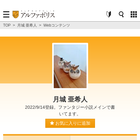
TOP
>
月城 亜希人
>
Webコンテンツ
月城 亜希人
2022/9/14登録。ファンタジー小説メインで書
いてます。
お気に入りに追加