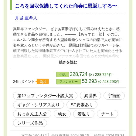
奴隷のように扱われていることがわかった。 子供を見殺しにする
ころを回収保護してくれた商会に恩返しする〜
のは寝覚めが悪かったので、それだけでも捜索しようと思っていた
が、なんと行方不明になったシュウという男が日本人だということ
月城 亜希人
まで判明してしまう。 『同胞の捜索に手を貸していただけません
か？』 オットーに頼まれるまでもなく、俺は二人の捜索を引き受
異世界ファンタジー。 ざまぁ要素ほぼなしで読み終えたときに感
け、シュウのパーティーメンバーであるオットー、リンシャオ、エ
動できる作品を目指しました。 ──── 【あらすじ一部】 その日、
イゲンらと共にダンジョンに突入するのだが──。 ──── 応援、お
エルバレン商会が所有する大型輸送艦ウシャスの内部で人が魔物に
気に入り登録していただけると励みになります。 2024/9/15 執筆
姿を変えるという事件が起きた。 原因は戦場跡でのサルベージ依
開始 2024/9/20 投稿開始
頼で回収した冷凍睡眠装置の中に仕込まれていた人を魔物化させる
生物兵器だった。 開発元がアナザエル帝国であるとの情報を得て
いた商会長のジョニーは、情報を共有している副会長のヨハンに後
を託し、生存者を見つけると言い残して単身魔物の群れへと飛び込
んで行く。 幼い娘、ジーナのことを思いながら。 ＊＊＊ 事件の三
228,724
小説
位 / 228,724件
日後──。 見知らぬ部屋で目を覚ました俺こと正木誠司（四十二
53,293
0pt
24h.ポイント
位 / 53,293件
ファンタジー
歳）は、部屋に訪れた言葉の通じない赤髪翠眼の幼女ジーナにワイ
ヤレスイヤホンケースを渡された。 その中に入っていたワイヤレ
スイヤホンを装着したところ、なんと目の前にＶＲゴーグルのよう
第17回ファンタジー小説大賞
異世界
宇宙船
な画面が現れ、黒いスーツ姿の美女を映し出した。 【はじめまし
ギャグ・シリアスあり
SF要素あり
てマスター。私はエレスと申します。このイヤホン型ウェアラブル
デバイスに搭載されたサポートＡＩです。お困りのことがあれば、
おっさん主人公
幼女
若返り
チート
いつでも気兼ねなくお声がけください】 俺はエレスから、装着し
たのがイヤホン型ウェアラブルデバイスであることと、ゲームのよ
シリーズ作品
うなステータス上昇が行えること、そして自分がアナザエル帝国と
いう国家に未開拓惑星の労働奴隷として異世界召喚された日本人五
文字数 160,182
最終更新日 2024.09.15
登録日 2024.08.31