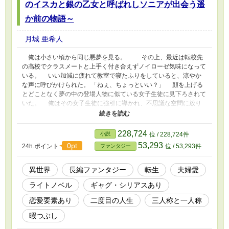
のイスカと銀の乙女と呼ばれしソニアが出会う遥
か前の物語～
月城 亜希人
俺は小さい頃から同じ悪夢を見る。 その上、最近は転校先
の高校でクラスメートと上手く付き合えずノイローゼ気味になって
いる。 いい加減に疲れて教室で寝たふりをしていると、涼やか
な声に呼びかけられた。 「ねぇ、ちょっといい？」 顔を上げる
とどことなく夢の中の登場人物に似ている女子生徒に見下ろされて
いた。 俺はその女子生徒に強引に導かれ、不思議な空間に放り
込まれる。 そこではフェリルアトスという名の山高帽にスーツ
姿の子供が一人で茶会を行っていた。 2023/10/10完結。この作品
は、カクヨム、小説家になろうでも掲載しています。
228,724
小説
位 / 228,724件
53,293
0pt
24h.ポイント
位 / 53,293件
ファンタジー
異世界
長編ファンタジー
転生
夫婦愛
ライトノベル
ギャグ・シリアスあり
恋愛要素あり
二度目の人生
三人称と一人称
暇つぶし