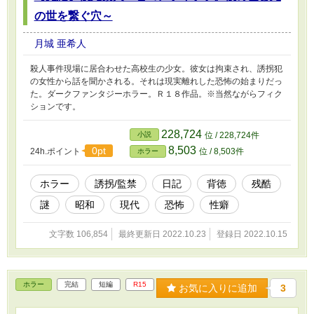
の世を繋ぐ穴～
月城 亜希人
殺人事件現場に居合わせた高校生の少女。彼女は拘束され、誘拐犯
の女性から話を聞かされる。それは現実離れした恐怖の始まりだっ
た。ダークファンタジーホラー。Ｒ１８作品。※当然ながらフィク
ションです。
228,724
小説
位 / 228,724件
8,503
0pt
24h.ポイント
位 / 8,503件
ホラー
ホラー
誘拐/監禁
日記
背徳
残酷
謎
昭和
現代
恐怖
性癖
文字数 106,854
最終更新日 2022.10.23
登録日 2022.10.15
ホラー
完結
短編
R15
お気に入りに追加
3