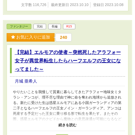
文字数 116,726
最終更新日 2023.10.10
登録日 2023.10.08
ファンタジー
完結
長編
R15
お気に入りに追加
240
【完結】エルモアの使者～突然死したアラフォー
女子が異世界転生したらハーフエルフの王女にな
ってました～
月城 亜希人
やりたいことを我慢して質素に暮らしてきたアラフォー地味女ミタ
ラシ・アンコが、理不尽な理由で神に命を奪われ地球から追放され
る。新たに受けた生は惑星エルモアにある小国ガーランディアの第
二子となるハーフエルフの王女ノイン・ガーランディア。アンコは
死産する予定だった王女に乗り移る形で転生を果たす。またその
際、惑星エルモアのクピドから魔物との意思疎通が可能になるなど
の幾つかのギフトを授かる。ところが、死産する予定であった為に
魔力を持たず、第一子である腹違いの兄ルイン・ガーランディアが