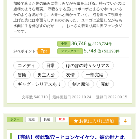
するものではありません。 この作品はカクヨム、なろうでも掲載
加齢で衰えた体の痛みに苦しみながら瞼を上げる。待っていたのは
しています。
虚構のような現実。 呼吸をする度にコポコポとまるで水中にいる
かのような泡が生じ、天井へと向かっていく。 泡を追って視線を
上げた先には水面らしきものがあった。 ユーゴは逡巡しながらも
水面に手を伸ばすのだが――。 おっさん若返り異世界ファンタジ
ーです。
36,746
小説
位 / 228,724件
5,748
7pt
24h.ポイント
位 / 53,293件
ファンタジー
コメディ
日常
ほのぼの時々シリアス
冒険
男主人公
友情
一部完結
ギャグ・シリアスあり
剣と魔法
完結
文字数 540,710
最終更新日 2022.10.24
登録日 2022.09.15
ホラー
完結
長編
R18
お気に入りに追加
4
【完結】彼此繋穴～ヒコンケイケツ。彼の世と此