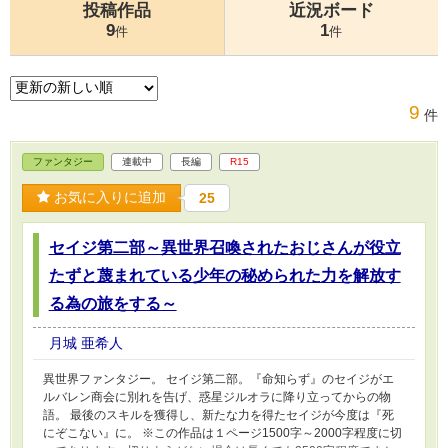
投稿作品
近況ボード
9
1
件
件
9
件
ファンタジー
連載中
長編
R15
お気に入りに追加
25
セイジ第二部～異世界召喚されたおじさんが役立
たずと蔑まれている少年の秘められた力を解放す
る為の旅をする～
月城 亜希人
異世界ファンタジー。 セイジ第二部。『命知らず』のセイジがエ
ルバレン商会に別れを告げ、惑星ジルオラに降り立ってからの物
語。 最後のスキルを獲得し、新たな力を得たセイジが今度は『死
にぞこない』に。 ※この作品は１ページ1500字～2000字程度に切