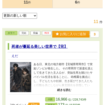
11
6
件
件
11
件
ホラー
完結
長編
R15
お気に入りに追加
3
死者が蔓延る美しい世界で【完】
えだ
ある日、東北の地方都市【宮城県寄岡市】で突
如ゾンビが発生した。 その寄岡市で派遣社員と
して生きてきた主人公が、突如生死を賭けたサ
バイバル生活を送ることに。 幼稚園を拠点に
し、子どもたちや妊婦、生き延びてきた人たち
と行動を共にしながら東北脱出を目指してい
く。 生者を貪る死者たちに怯える中、彼女たち
が対峙するのはゾンビだけではなかった。秩序
を失った世界で、それぞれの正しさが暴走す
16,966
小説
位 / 228,743件
る。 “安全圏”の人間たちの恐怖心がやがて刃と
173
42pt
24h.ポイント
位 / 8,503件
ホラー