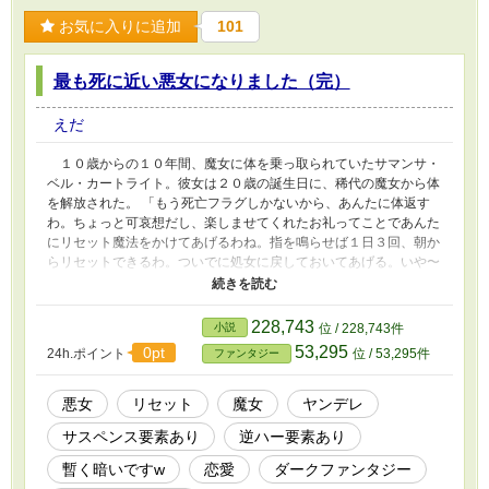
お気に入りに追加
101
最も死に近い悪女になりました（完）
えだ
１０歳からの１０年間、魔女に体を乗っ取られていたサマンサ・
ベル・カートライト。彼女は２０歳の誕生日に、稀代の魔女から体
を解放された。 「もう死亡フラグしかないから、あんたに体返す
わ。ちょっと可哀想だし、楽しませてくれたお礼ってことであんた
にリセット魔法をかけてあげるわね。指を鳴らせば１日３回、朝か
らリセットできるわ。ついでに処女に戻しておいてあげる。いや〜
皇女として遊べるなんて、最高の１０年だったわ。ありがとね。じ
ゃあバイバ〜イ」 カートライト帝国の皇女であるサマンサは、
魔女の好き勝手な行いにより帝国中から【悪女】と呼ばれていた。
228,743
小説
位 / 228,743件
死亡フラグしかない彼女は、果たして生き残れるのか？！そし
53,295
0pt
24h.ポイント
位 / 53,295件
ファンタジー
て、魔女のせいで悪女となった彼女は幸せになれるのかーー？！
哀れな皇女様のお話、はじまりです☆ １１／７完結しました＾
＾
悪女
リセット
魔女
ヤンデレ
サスペンス要素あり
逆ハー要素あり
暫く暗いですw
恋愛
ダークファンタジー