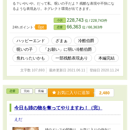
る？いやいや。だって私、呪いの子だよ？ 残酷な表現や不快にな
るような表現あり。ネグレクト環境が出てきます。
228,743
小説
位 / 228,743件
66,363
0pt
24h.ポイント
位 / 66,363件
恋愛
ハッピーエンド
ざまぁ
冷酷伯爵
呪いの子
「お願い」に弱い冷酷伯爵
焦れったいかも
一部残酷表現あり
本編完結
文字数 107,693
最終更新日 2021.06.11
登録日 2020.11.24
恋愛
完結
長編
お気に入りに追加
2,480
今日も姉の物を奪ってやりますわ！（完）
えだ
姉のドレスや髪飾り。お気に入りの侍女に、