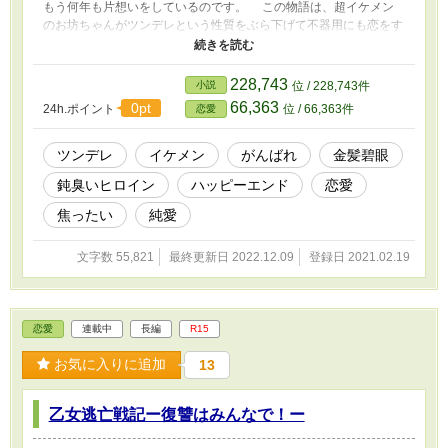
もう何年も片想いをしているのです。 この物語は、超イケメン
のお坊ちゃんがツンデレという性質をぶら下げて不器用にも恋をす
る姿を見守る為の物語です‥。 『今日も姉の物を奪ってやりま
すわ！』 の息子と娘たちのスピンオフ作品です^ ^ 主人公の不器
用ツンデレくんの焦ったい日常を応援してください‥笑 尚、『今
228,743
小説
位 / 228,743件
日も姉の物を奪ってやりますわ！』の番外編にて、本作ヒロイン側
66,363
0pt
24h.ポイント
位 / 66,363件
恋愛
目線の話もありますのでよかったらご覧ください(^^)
ツンデレ
イケメン
がんばれ
金髪碧眼
鈍臭いヒロイン
ハッピーエンド
恋愛
焦ったい
純愛
文字数 55,821
最終更新日 2022.12.09
登録日 2021.02.19
恋愛
連載中
長編
R15
お気に入りに追加
13
乙女逃亡戦記ー復讐はみんなで！ー