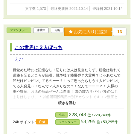
文字数 1,573
最終更新日 2021.10.14
登録日 2021.10.14
ファンタジー
連載中
長編
お気に入りに追加
13
この世界に２人ぼっち
えだ
目覚めた時には記憶なし！辺りには人は見当たらず、建物は崩れて
道路も至るところが陥没。戦争後？核爆弾？大震災？じゃあなんで
私だけピンピンしてるのーー？！って思ったらもう１人ピンピンし
てる人発見‥！なんで２人きりなの？！なんでーーー？！ 人様の
車や野菜、お店の商品ぜーんぶ自由！ ほのぼのサバイバルのはじ
まりはじまり。 ＊以前漫画投稿用の別アカウントで４コマ漫画と
して掲載していた物語を小説化して投稿させていただきます。（漫
画の方は既に削除しております）
228,743
小説
位 / 228,743件
53,295
0pt
24h.ポイント
位 / 53,295件
ファンタジー