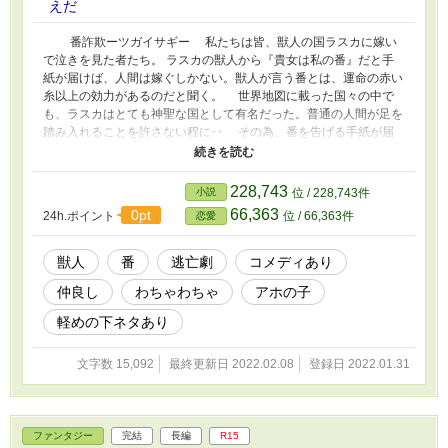
えだ
番詐欺ーツガイサギー 私たちは皆、獣人の国ラスカに嫁い
で泣きを見た者たち。 ラスカの獣人から『貴女は私の番』だと手
紙が届けば、人間は嫁ぐしかない。獣人が言う番とは、運命の赤い
糸以上の効力があるのだと聞く。 世界地図に載った国々の中で
も、ラスカはとても神聖な国として有名だった。普通の人間が足を
踏み入れることを許さない程に‥ その為、番を告げる手紙が届
いたら家族と一生離れる覚悟で自分の国を出る。もう故郷には帰れ
ないのだと涙を流しながらーーーー。 この物語は、そんな強い
覚悟を決めてラスカに嫁いできた人間が‥結婚詐欺ならぬ番詐欺を
228,743
小説
位 / 228,743件
受け、命からがら逃亡した末に馬鹿な男（獣人）たちへの復讐を誓
66,363
0pt
24h.ポイント
位 / 66,363件
恋愛
う物語である‥。 「え、つーかこの草やばくね？歯あるし。食わ
れそう」 「セルマ、その草にツンツンしちゃだめだよ！」 「あ、
見て見てネル。草に指食われた」 「だから言ったでしょ！！」
獣人
番
逃亡劇
コメディあり
「‥‥じゃあ焼こう、この草‥」 「ジェナ！だめだめ！燃やした
仲良し
わちゃわちゃ
アホの子
ら見つかるって！あああ、ダメだってば！」 「‥‥あ、やば‥‥
獣人こっちきた」 「あああ！もう！！この人たちやだ！！」 番
軽めの下ネタあり
詐欺の被害者集団による復讐劇が幕を開ける！！ （と見せかけた
ほのぼの珍道中！） 注意：獣人や番に関しての設定はオリジナル
文字数 15,092
最終更新日 2022.02.08
登録日 2022.01.31
なところが多いと思います。獣人や番に関して拘りを持たれている
方は要注意です！
ファンタジー
完結
長編
R15