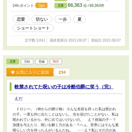
66,363
0pt
24h.ポイント
位 / 66,363件
恋愛
恋愛
切ない
一歩
夏
ショートショート
文字数 3,041
最終更新日 2021.08.07
登録日 2021.08.07
恋愛
完結
長編
R15
お気に入りに追加
234
軟禁されてた呪いの子は冷酷伯爵に笑う（完）
えだ
ドロシー。（神からの贈り物） そんな名前を持った私は呪われ
の子。一度も外に出たことはないし、光を浴びたことがない。私は
呪われているから、外に出てはいけないの。 え？祝福の子‥？
加護を与えたり、呪いを解く力がある‥？へぇ、世界にはそんな素
晴らしい力を持った人がいるんだね。 ‥‥え？私にその力があ