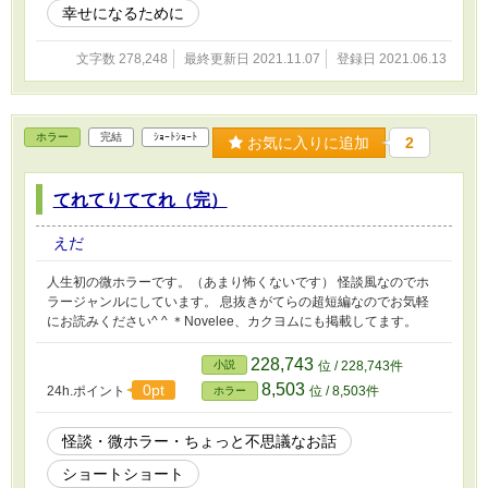
幸せになるために
文字数 278,248
最終更新日 2021.11.07
登録日 2021.06.13
ホラー
完結
ｼｮｰﾄｼｮｰﾄ
お気に入りに追加
2
てれてりててれ（完）
えだ
人生初の微ホラーです。（あまり怖くないです） 怪談風なのでホ
ラージャンルにしています。 息抜きがてらの超短編なのでお気軽
にお読みください^ ^ ＊Novelee、カクヨムにも掲載してます。
228,743
小説
位 / 228,743件
8,503
0pt
24h.ポイント
位 / 8,503件
ホラー
怪談・微ホラー・ちょっと不思議なお話
ショートショート