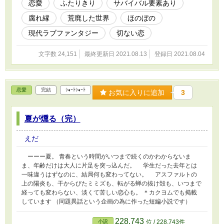
恋愛
ふたりきり
サバイバル要素あり
腐れ縁
荒廃した世界
ほのぼの
現代ラブファンタジー
切ない恋
文字数 24,151
最終更新日 2021.08.13
登録日 2021.08.04
恋愛
完結
ｼｮｰﾄｼｮｰﾄ
お気に入りに追加
3
夏が燻る（完）
えだ
ーーー夏。 青春という時間がいつまで続くのかわからないま
ま、年齢だけは大人に片足を突っ込んだ。 学生だった去年とは
一味違うはずなのに、結局何も変わってない。 アスファルトの
上の陽炎も、干からびたミミズも、転がる蝉の抜け殻も、いつまで
経っても変わらない、淡くて苦しい恋心も。 ＊カクヨムでも掲載
しています （同題異話という企画の為に作った短編小説です）
228,743
小説
位 / 228,743件