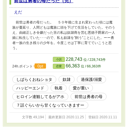
前世は勇者の母だった（完）
かって？？ーー何を言ってるんですの？私は、
馬鹿で騙されやすくて要領の悪い姉が知らず知
らずのうちに泣きを見ることがアホくさくて見
えだ
てられないだけですのよ！！ 妹に奪われた系
が多かったのでツンデレ妹奮闘記が書きたくな
前世は勇者の母だった。 ５０年後に生まれ変わった頃には魔
りました(^^) カクヨムでも掲載はじめました☆
族が蔓延り、人間どもは魔族に頭を下げて生活をしていた。そのう
１１／３０本編完結しました。番外編を書いて
え、由緒正しき令嬢だった筈の私は奴隷商を営む悪徳子爵家の一人
いくつもりなので、もしよろしければ読んでく
娘に転生していた‥‥ので、私も奴隷を”飼う”ことにした。ーー勇
ださい(*´꒳`*)
者一族の生き残りの少年を。今度こそは丁寧に育てていこうと思
う。
228,743
小説
位 / 228,743件
66,363
0pt
24h.ポイント
位 / 66,363件
恋愛
しばらくおねショタ
奴隷
過保護/溺愛
ハッピーエンド
執着
愛が重い
ヒロイン達観してるがアホ
前世は勇者の母
７話ぐらいから甘くなっていきますー
文字数 49,194
最終更新日 2020.11.25
登録日 2020.11.11