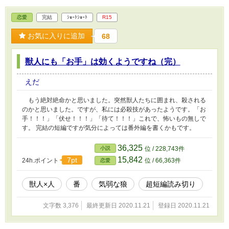
恋愛
完結
ｼｮｰﾄｼｮｰﾄ
R15
お気に入りに追加
68
獣人にも「お手」は効くようですね（完）
えだ
もう絶対絶命かと思いました。突然獣人たちに囲まれ、殺される
のかと思いました。ですが、私には必殺技があったようです。「お
手！！！」「伏せ！！！」「待て！！！」これで、怖いもの無しで
す。 完結の短編ですが気分によっては番外編を書くかもです。
36,325
小説
位 / 228,743件
15,842
7pt
24h.ポイント
位 / 66,363件
恋愛
獣人×人
番
気弱な狼
超短編読み切り
文字数 3,376
最終更新日 2020.11.21
登録日 2020.11.21