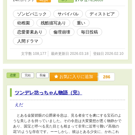
なった時、主人公の内側は静かに変質してい
く。 ーーーそれでも世界は残酷で、美しい。 こ
れは死者が蔓延る世界で、人の倫理が少しずつ
ゾンビパニック
サバイバル
ディストピア
崩れていく終末の記録。 そして、わずかな希望
幼稚園
残酷描写あり
重い
へと続く第一部。 ※残酷描写・暴力表現・倫理
的に厳しい描写が含まれます。苦手な方はご注
恋愛要素あり
倫理崩壊
毎日投稿
意ください。 ※寄岡市をはじめとする地名は作
者によるオリジナル地名です。
人間ドラマ
文字数 108,177
最終更新日 2026.03.18
登録日 2026.02.10
恋愛
完結
長編
お気に入りに追加
286
ツンデレ坊っちゃん物語（完）
えだ
とある金髪碧眼の公爵家令息は、見る者全てを虜にする宝石のよ
うな美しさを持っていました。その令息は大変愛想が悪く物静かで
あり、国宝と呼べる見た目とも相まって非常に近寄り難い“高嶺の
花”のような存在です。ーーしかし、彼はとある少女に、かれこれ