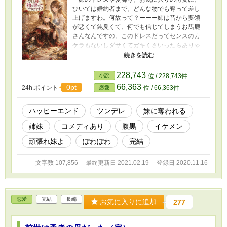
ひいては婚約者まで。どんな物でも奪って差し
上げますわ。何故って？ーーー姉は昔から要領
が悪くて鈍臭くて、何でも信じてしまうお馬鹿
さんなんですの。このドレスだってセンスのカ
ケラもないしダサくてガキくさいったらありゃ
しません！なんですかこのショッキングピンク
は！！私が去年買っていたこのドレスの方がま
だマシなので差し上げますわ！お下がりですけ
228,743
小説
位 / 228,743件
どね！妹からお下がりをもらうなんてお恥ずか
66,363
0pt
24h.ポイント
位 / 66,363件
恋愛
しくないのかしら？！ 髪飾りだってそうです
のよ。姉の透明感のある甘栗色の髪に、ビカビ
カのルビーなんて似合いませんわ！センスが悪
ハッピーエンド
ツンデレ
妹に奪われる
すぎですのよ！！ そのうえ少し前から姉に仕
姉妹
コメディあり
腹黒
イケメン
えている侍女はか弱いふりをして姉から同情さ
れて何かと物を贈られていますの。そういうの
頑張れ妹よ
ぽわぽわ
完結
に気付けないんですのよ、私の姉は。それから
婚約者。あれはだめね。一癖どころか二癖も三
文字数 107,856
最終更新日 2021.02.19
登録日 2020.11.16
癖もありますわ。腹が黒いったらありゃしませ
ん。姉はそういうのを見抜く能力が１ミリもご
ざいませんから、泣かされるに決まってます
わ。女癖も悪いという噂もお聞きしますし、疎
恋愛
完結
長編
くて汚れのない姉には不向きなんですの。別に
お気に入りに追加
277
あの男じゃなくもっと条件の良い殿方は沢山い
らっしゃいますし！ え？私？？姉が好きなの