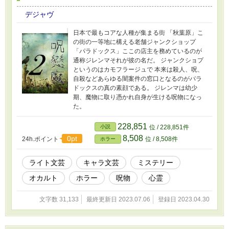
デジャヴ
日本で最もコアな人種が集まる街 「秋葉原」こ
の街の一等地に構える老舗ジャンクショップ
「パラドックス」ここの店主を務めているのが
通称ジレンマそれが彼の名だ。 ジャンクショプ
というのはカモフラージュで 本来は殺人、呪、
自殺などあらゆる闇案件の窓口となるのがパラ
ドックスの真の素顔である。 ジレンマは幼少
期、魔物に取り憑かれ自身が生ける呪物になっ
た。
228,851
小説
位 / 228,851件
8,508
0pt
24h.ポイント
位 / 8,508件
ホラー
ライト文芸
キャラ文芸
ミステリー
オカルト
ホラー
呪物
心霊
文字数 31,133
最終更新日 2023.07.06
登録日 2023.04.30