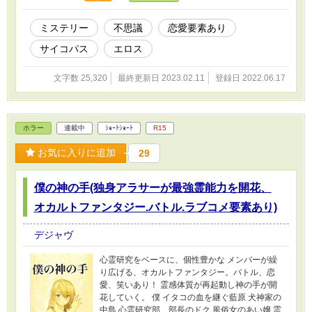
ミステリー
不思議
恋愛要素あり
サイコパス
エロス
文字数 25,320
最終更新日 2023.02.11
登録日 2022.06.17
ホラー
連載中
ｼｮｰﾄｼｮｰﾄ
R15
お気に入りに追加
29
僕の神の手(独身アラサーが最強霊能力を開花、
オカルトファンタジー.バトル.ラブコメ要素あり)
デジャヴ
心霊研究をベースに、個性豊かな メンバーが繰
り広げる、オカルトファンタジー。バトル、恋
愛、笑いあり！ 霊感体質が再起動し神の手が開
花していく。 僕 イタコの血を継ぐ藍原 犬神家の
中島 心霊研究部 部長のドク 風俗女のあい嬢 霊