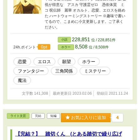
視が得意な アスカ 守護霊ゼロ 憑依体質 ミ
コ 呪伝師 麗華 オカルト、恋愛、エロスを絡め
た ハートウォーミングストーリー ※趣味で書い
てるので、こまめに小文更新します。ご了承く
ださい。
228,851
小説
位 / 228,851件
8,508
0pt
24h.ポイント
位 / 8,508件
ホラー
恋愛
エロス
願望
ホラー
ファンタジー
三角関係
ミステリー
魔法
文字数 141,308
最終更新日 2023.02.06
登録日 2021.11.24
ライト文芸
完結
短編
お気に入りに追加
4
【完結？】 踏切くん (とある踏切で繰り広げ