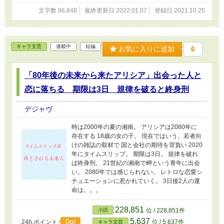
文字数 86,848
最終更新日 2022.01.07
登録日 2021.10.25
キャラ文芸
連載中
短編
お気に入りに追加
6
「80年後の未来から来たアリシア」出会った人と
恋に落ちる 期限は3日 規律を破ると終身刑
デジャヴ
時は2000年の夏の湘南。 アリシアは2080年に
存在する 18歳の女の子。 現在ではいう。若者向
けの雑誌の取材で 国と会社の期待を背負い 2020
年にタイムスリップ。 期限は3日。 規律を破れ
ば終身刑。 21世紀の湘南で岬という青年に出会
い。 2080年では感じられない。 レトロな恋愛シ
チュエーションに惹かれていく。 3日後2人の運
命は。。。
228,851
小説
位 / 228,851件
5,637
0pt
24h.ポイント
位 / 5,637件
キャラ文芸