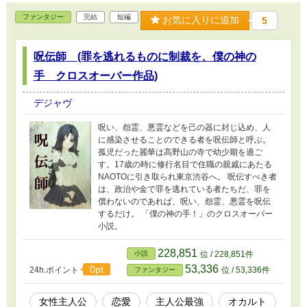
ファンタジー
完結
短編
お気に入りに追加
5
呪伝師 (罪を逃れるものに制裁を、僕の神の
手 クロスオーバー作品)
デジャヴ
呪い、怨霊、悪霊などを己の器に封じ込め、人
に感染させることのできる者を呪伝師と呼ぶ。
孤児だった麗華は高野山の寺で幼少期を過ご
す。17歳の時に修行名目で住職の親戚にあたる
NAOTOに引き取られ東京渋谷へ。 呪伝すべき者
は、政治や金で罪を逃れている者たちだ、罪を
償わないのであれば、呪い、怨霊、悪霊を呪伝
するだけ。 「僕の神の手！」のクロスオーバー
小説。
228,851
小説
位 / 228,851件
53,336
0pt
24h.ポイント
位 / 53,336件
ファンタジー
女性主人公
恋愛
主人公最強
オカルト