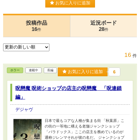
お気に入りに追加
投稿作品
近況ボード
16
28
件
件
16
件
ホラー
連載中
長編
お気に入りに追加
6
呪戀魔 呪術ショップの店主の呪戀魔 「呪連鎖
編」
デジャヴ
日本で最もコアな人種が集まる街 「秋葉原」こ
の街の一等地に構える老舗ジャンクショップ
「パラドックス」ここの店主を務めているのが
通称ジレンマそれが彼の名だ。 ジャンクショプ