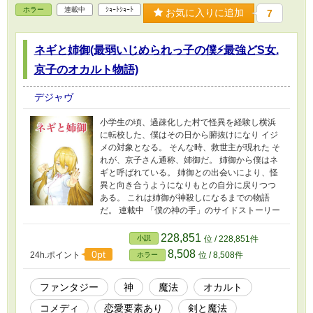
ホラー
連載中
ｼｮｰﾄｼｮｰﾄ
お気に入りに追加
7
ネギと姉御(最弱いじめられっ子の僕⚡️最強どS女.
京子のオカルト物語)
デジャヴ
小学生の頃、過疎化した村で怪異を経験し横浜
に転校した、僕はその日から腑抜けになり イジ
メの対象となる。 そんな時、救世主が現れた そ
れが、京子さん通称、姉御だ。 姉御から僕はネ
ギと呼ばれている。 姉御との出会いにより、怪
異と向き合うようになりもとの自分に戻りつつ
ある。 これは姉御が神殺しになるまでの物語
だ。 連載中 「僕の神の手」のサイドストーリー
228,851
小説
位 / 228,851件
8,508
0pt
24h.ポイント
位 / 8,508件
ホラー
ファンタジー
神
魔法
オカルト
コメディ
恋愛要素あり
剣と魔法