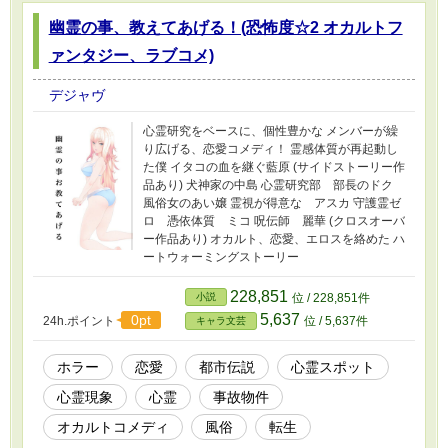
幽霊の事、教えてあげる！(恐怖度☆2 オカルトフ
ァンタジー、ラブコメ)
デジャヴ
心霊研究をベースに、個性豊かな メンバーが繰
り広げる、恋愛コメディ！ 霊感体質が再起動し
た僕 イタコの血を継ぐ藍原 (サイドストーリー作
品あり) 犬神家の中島 心霊研究部 部長のドク
風俗女のあい嬢 霊視が得意な アスカ 守護霊ゼ
ロ 憑依体質 ミコ 呪伝師 麗華 (クロスオーバ
ー作品あり) オカルト、恋愛、エロスを絡めた ハ
ートウォーミングストーリー
228,851
小説
位 / 228,851件
5,637
0pt
24h.ポイント
位 / 5,637件
キャラ文芸
ホラー
恋愛
都市伝説
心霊スポット
心霊現象
心霊
事故物件
オカルトコメディ
風俗
転生