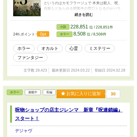
というのはカモフラージュで 本来は殺人、呪、
自殺などあらゆる闇案件の窓口となるのがパラ
ドックスの真の素顔である。 謎に包まれたこの
パラドックスを舞台に 様々に云われのある呪物
を取り扱い 時には呪物を作成、育成もする。 予
228,851
小説
位 / 228,851件
算に応じ、幅広い闇のネットワークでプロの呪
8,508
0pt
24h.ポイント
位 / 8,508件
ホラー
術師による呪伝も行う。 代々受け継いできた、
闇の法則でクライアントの願いを叶えるのがジ
レンマの仕事である。 父親から継いだパラドッ
ホラー
オカルト
心霊
ミステリー
クスの経営はほどほどに、1番目的は 「呪印の
ファンタジー
書」 を探し出すことである。最強、最悪の魔物
にかけた呪いごと封じ込めるために。。。 この
先は謎多き主人公 「ジレンマ」の壮絶な人生の
文字数 28,423
最終更新日 2024.03.22
登録日 2024.02.28
物語。
ホラー
連載中
長編
お気に入りに追加
30
呪物ショップの店主ジレンマ 新章『呪連鎖編』
スタート！
デジャヴ