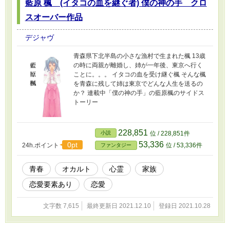
藍原 楓 (イタコの血を継ぐ者) 僕の神の手 クロ
スオーバー作品
デジャヴ
青森県下北半島の小さな漁村で生まれた楓 13歳
の時に両親が離婚し、姉が一年後、東京へ行く
ことに。。。 イタコの血を受け継ぐ楓 そんな楓
を青森に残して姉は東京でどんな人生を送るの
か？ 連載中「僕の神の手」の藍原楓のサイドス
トーリー
228,851
小説
位 / 228,851件
53,336
0pt
24h.ポイント
位 / 53,336件
ファンタジー
青春
オカルト
心霊
家族
恋愛要素あり
恋愛
文字数 7,615
最終更新日 2021.12.10
登録日 2021.10.28