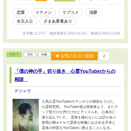
恋愛
イケメン
ラブコメ
溺愛
女主人公
ざまあ要素あり
文字数 11,273
最終更新日 2022.01.03
登録日 2021.12.08
ホラー
完結
短編
お気に入りに追加
2
「僕の神の手」切り抜き 心霊YouTuberからの
相談
デジャヴ
人気心霊YouTuberのマンネリの相談をうけた、
心霊研究部。 YouTuber達は視聴者より、またラ
ップ音だけか声だけかとディスられ、心身共に
落ち込んでいた。 霊体を撮れないには訳があり
群馬の廃ホテルで霊体を映像におさめる手本と
霊体の特質をYouTuberに教えることになる。