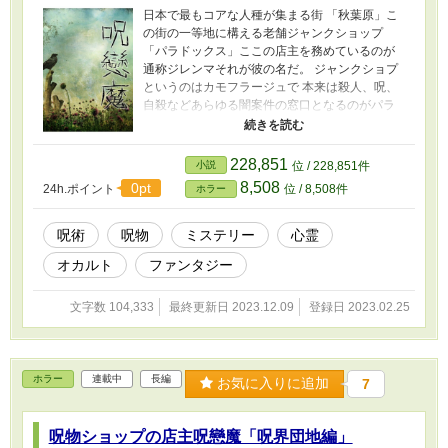
日本で最もコアな人種が集まる街 「秋葉原」こ
の街の一等地に構える老舗ジャンクショップ
「パラドックス」ここの店主を務めているのが
通称ジレンマそれが彼の名だ。 ジャンクショプ
というのはカモフラージュで 本来は殺人、呪、
自殺などあらゆる闇案件の窓口となるのがパラ
ドックスの真の素顔である。 謎に包まれたこの
パラドックスを舞台に 様々に云われのある呪物
を取り扱い 時には呪物を作成、育成もする。 予
228,851
小説
位 / 228,851件
算に応じ、幅広い闇のネットワークでプロの呪
8,508
0pt
24h.ポイント
位 / 8,508件
ホラー
術師による呪伝も行う。 代々受け継いできた、
闇の法則でクライアントの願いを叶えるのがジ
レンマの仕事である。 父親から継いだパラドッ
呪術
呪物
ミステリー
心霊
クスの経営はほどほどに、1番目的は 「呪印の
オカルト
ファンタジー
書」 を探し出すことである。最強、最悪の魔物
にかけた呪いごと封じ込めるために。。。 この
先は謎多き主人公 「ジレンマ」の壮絶な人生の
文字数 104,333
最終更新日 2023.12.09
登録日 2023.02.25
物語。
ホラー
連載中
長編
お気に入りに追加
7
呪物ショップの店主呪戀魔「呪界団地編」