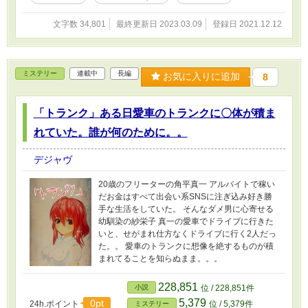
文字数 34,801
最終更新日 2023.03.09
登録日 2021.12.12
ミステリー
連載中
長編
お気に入りに追加
8
「トランク」ある日愛車のトランクに〇体が積ま
れていた。誰が何のために。。
デジャヴ
20歳のフリーターの角平真一 アルバイトで稼い
だお金はすべて出会い系SNSに注ぎ込み好き勝
手な生活をしていた。 そんなダメ男に心寄せる
幼馴染の紗栄子 真一の愛車でドライブに行きた
いと、せがまれ仕方なくドライブに行く2人だっ
た。。 愛車のトランクに想像を絶するものが積
まれてることを知らぬまま。。。
228,851
小説
位 / 228,851件
5,379
0pt
24h.ポイント
位 / 5,379件
ミステリー