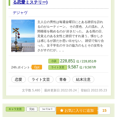
る恋愛ミステリー)
デジャヴ
主人公の男性は毎週金曜日にとある踏切を訪れ
るのがルーティーン。 その景色、人の流れ、人
間模様を眺めるのが 好きだった。 ある雨の日、
見覚えのある女性と踏切ですれ違う。懐かしさ
は感じるが誰だか思い出せない。 踏切で知り合
った、女子学生のサヨの協力のもとその女性を
さがすのだが。。。
228,851
小説
位 / 228,851件
9,587
0pt
24h.ポイント
位 / 9,587件
ライト文芸
恋愛
ライト文芸
青春
結末注意
文字数 5,480
最終更新日 2022.05.24
登録日 2022.05.23
キャラ文芸
完結
ｼｮｰﾄｼｮｰﾄ
お気に入りに追加
15