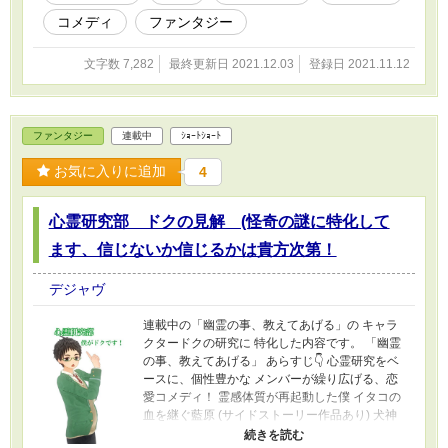
コメディ
ファンタジー
文字数 7,282
最終更新日 2021.12.03
登録日 2021.11.12
ファンタジー
連載中
ｼｮｰﾄｼｮｰﾄ
お気に入りに追加
4
心霊研究部 ドクの見解 (怪奇の謎に特化して
ます、信じないか信じるかは貴方次第！
デジャヴ
連載中の「幽霊の事、教えてあげる」の キャラ
クタードクの研究に 特化した内容です。 「幽霊
の事、教えてあげる」 あらすじ👇 心霊研究をベ
ースに、個性豊かな メンバーが繰り広げる、恋
愛コメディ！ 霊感体質が再起動した僕 イタコの
血を継ぐ藍原 (サイドストーリー作品あり) 犬神
家の中島 心霊研究部 部長のドク 風俗女のあい