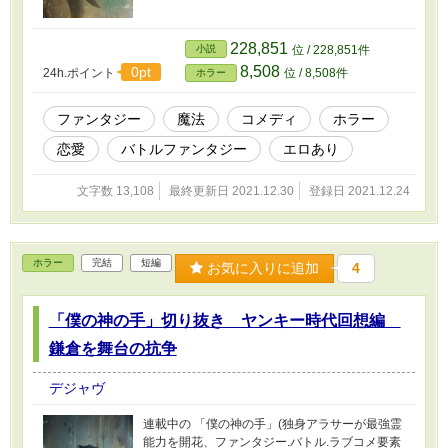
228,851
小説
位 / 228,851件
8,508
0pt
24h.ポイント
位 / 8,508件
ホラー
ファンタジー
魔法
コメディ
ホラー
恋愛
バトルファンタジー
エロあり
文字数 13,108
最終更新日 2021.12.30
登録日 2021.12.24
ホラー
完結
短編
お気に入りに追加
4
「僕の神の手」切り抜き ヤンキー時代回想編
鎌倉を舞台の抗争
デジャヴ
連載中の 「僕の神の手」(独身アラサーが最強霊
能力を開花、ファンタジー.バトル.ラブコメ要素