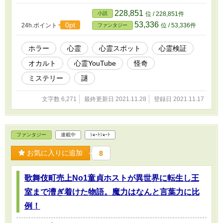
嬢 霊視が得意な アスカ 守護霊ゼロ 憑依体
質 ミコ 呪伝師 麗華 (クロスオーバー作品あ
228,851
小説
位 / 228,851件
り) オカルト、恋愛、エロスを絡めた ハートウォ
53,336
0pt
24h.ポイント
位 / 53,336件
ファンタジー
ーミングストーリー
ホラー
心霊
心霊スポット
心霊検証
オカルト
心霊YouTube
怪奇
ミステリー
謎
文字数 6,271
最終更新日 2021.11.28
登録日 2021.11.17
ファンタジー
連載中
ｼｮｰﾄｼｮｰﾄ
お気に入りに追加
8
歌舞伎町売上No1童貞ホストが異世界に転生し王
室まで漕ぎ着けた物語。魔力はなんと言葉力に比
例！