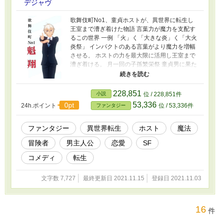
デジャヴ
歌舞伎町No1、童貞ホストが、異世界に転生し
王室まで漕ぎ着けた物語 言葉力が魔力を支配す
るこの世界 一例 「火」く「大きな炎」く「大火
炎祭」 インパクトのある言葉がより魔力を増幅
させる。 ホストの力を最大限に活用し王室まで
漕ぎ着ける。 月一回の子孫繁栄祭 童貞男に果た
して性行為ができるのか。 繁栄の証を手に入れ
なければ斬首刑が待っている。 転生した最下級
の種族ミックスの生活エリアから、這い上がり
228,851
小説
位 / 228,851件
王室まで漕ぎ着けた物語。
53,336
0pt
24h.ポイント
位 / 53,336件
ファンタジー
ファンタジー
異世界転生
ホスト
魔法
冒険者
男主人公
恋愛
SF
コメディ
転生
文字数 7,727
最終更新日 2021.11.15
登録日 2021.11.03
16
件