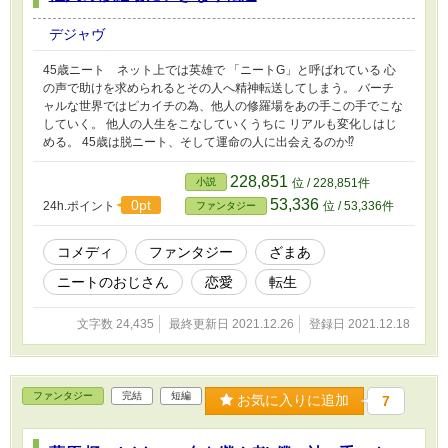
デジャヴ
45歳ニート ネット上では英雄で 「ニートG」と呼ばれている 心
の声で助けを求められるとその人へ精神転送してしまう。 バーチ
ャルな世界ではピカイチの為、他人の修羅場をあの手この手でこな
していく。 他人の人生をこなしていくうちに リアルも変化しはじ
める。 45歳は脱ニート、そして運命の人に出会えるのか⁉️
228,851
小説
位 / 228,851件
53,336
0pt
24h.ポイント
位 / 53,336件
ファンタジー
コメディ
ファンタジー
ざまあ
ニートのおじさん
恋愛
転生
文字数 24,435
最終更新日 2021.12.26
登録日 2021.12.18
ファンタジー
完結
短編
お気に入りに追加
7