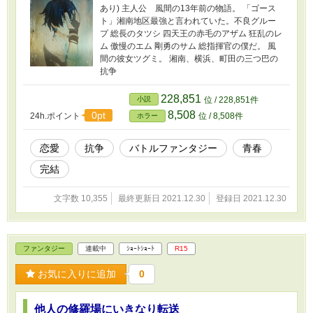
あり) 主人公 風間の13年前の物語。 「ゴース
ト」湘南地区最強と言われていた。不良グルー
プ 総長のタツシ 四天王の赤毛のアザム 狂乱のレ
ム 傲慢のエム 剛勇のサム 総指揮官の僕だ。 風
間の彼女ツグミ。 湘南、横浜、町田の三つ巴の
抗争
228,851
小説
位 / 228,851件
8,508
0pt
24h.ポイント
位 / 8,508件
ホラー
恋愛
抗争
バトルファンタジー
青春
完結
文字数 10,355
最終更新日 2021.12.30
登録日 2021.12.30
ファンタジー
連載中
ｼｮｰﾄｼｮｰﾄ
R15
お気に入りに追加
0
他人の修羅場にいきなり転送