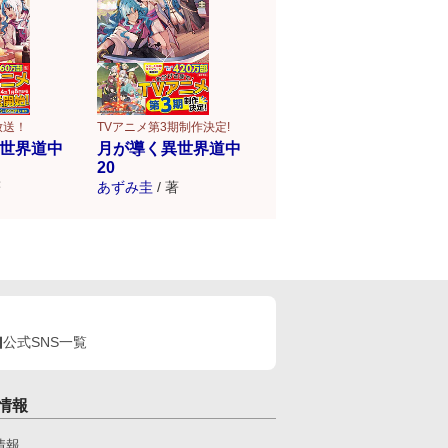
放送！
TVアニメ第3期制作決定!
世界道中
月が導く異世界道中
20
著
あずみ圭
/
著
公式SNS一覧
情報
情報