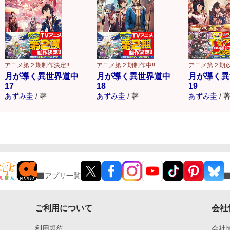
アニメ第２期制作決定!!
アニメ第２期制作中!!
アニメ第２期
月が導く異世界道中
月が導く異世界道中
月が導く異
17
18
19
あずみ圭
/
著
あずみ圭
/
著
あずみ圭
/
アプリ一覧
ご利用について
会社
利用規約
会社