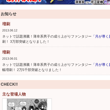
お知らせ
増刷
2013.06.12
ネットで話題沸騰！薄幸系男子の成り上がりファンタジー
「月が導く
刷！ 3万部突破となりました！
増刷
2013.06.01
ネットで話題沸騰！薄幸系男子の成り上がりファンタジー
「月が導く
幅増刷！ 2万5千部突破となりました！
CHECK!!
主な登場人物