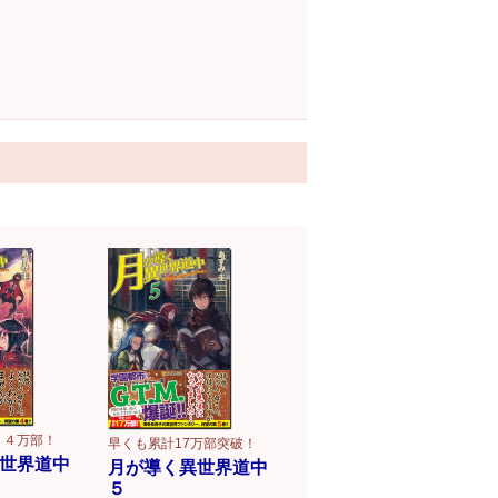
１４万部！
早くも累計17万部突破！
世界道中
月が導く異世界道中
５