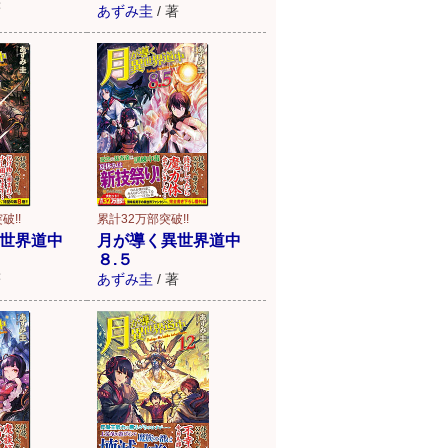
著
あずみ圭
/
著
破!!
累計32万部突破!!
世界道中
月が導く異世界道中
８.５
著
あずみ圭
/
著