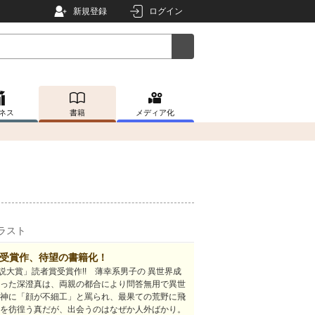
新規登録
ログイン
ネス
書籍
メディア化
ラスト
賞受賞作、待望の書籍化！
大賞」読者賞受賞作!! 薄幸系男子の 異世界成
だった深澄真は、両親の都合により問答無用で異世
女神に「顔が不細工」と罵られ、最果ての荒野に飛
野を彷徨う真だが、出会うのはなぜか人外ばかり。