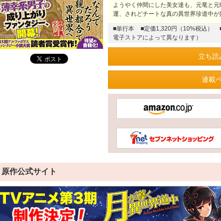
ようやく仲間にした美女達も、元竜と元
運、されどチートな真の異世界珍道中が始
■単行本
■定価1,320円（10%税込）
電子ストアによって異なります）
立ち読
連載
原作公式サイト