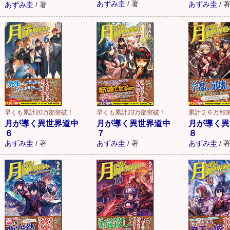
あずみ圭
/
著
あずみ圭
/
あずみ圭
/
著
早くも累計20万部突破！
早くも累計23万部突破！
累計２６万部突
月が導く異世界道中
月が導く異世界道中
月が導く異
６
７
８
あずみ圭
/
著
あずみ圭
/
著
あずみ圭
/