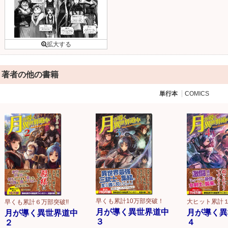
著者の他の書籍
単行本
COMICS
早くも累計10万部突破！
大ヒット累計
早くも累計６万部突破!!
月が導く異世界道中
月が導く異
月が導く異世界道中
３
４
２