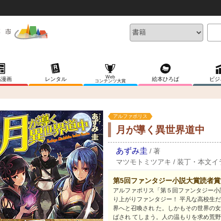
Web
稿漫画
レンタル
絵本ひろば
ビジ
コンテンツ大賞
アルファポリス
月が導く異世界道中
あずみ圭
/
著
マツモトミツアキ
/
装丁・本文イ
第5回ファンタジー小説大賞読者
アルファポリス「第５回ファンタジー小説
り上がりファンタジー！ 平凡な高校生
界へと召喚され た。しかもその世界の
ばされ てしまう。人の温もりを求め荒