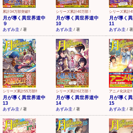
シリーズ累計4
累計34万部突破!!
シリーズ累計40万部！
月が導く異
月が導く異世界道中
月が導く異世界道中
11
９
10
あずみ圭
/
あずみ圭
/
著
あずみ圭
/
著
アニメ化決定!!
シリーズ累計55万部!!
シリーズ累計62万部！
月が導く異
月が導く異世界道中
月が導く異世界道中
15
13
14
あずみ圭
/
あずみ圭
/
著
あずみ圭
/
著