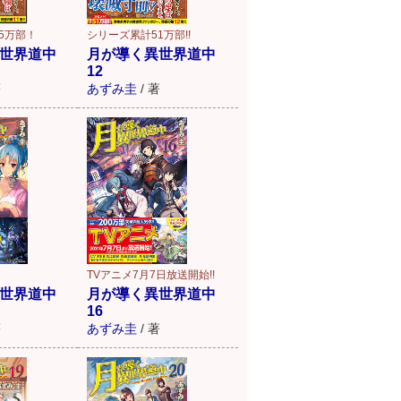
5万部！
シリーズ累計51万部!!
世界道中
月が導く異世界道中
12
著
あずみ圭
/
著
TVアニメ7月7日放送開始!!
世界道中
月が導く異世界道中
16
著
あずみ圭
/
著