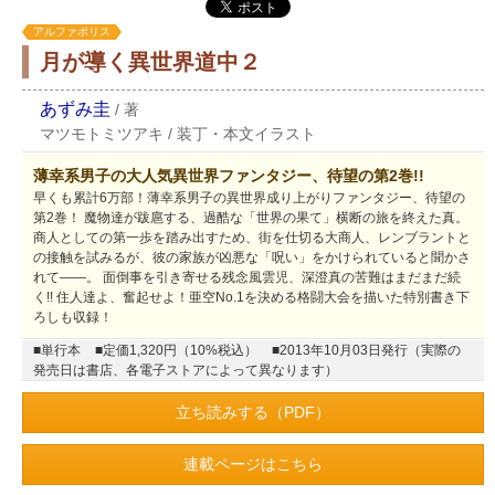
アルファポリス
月が導く異世界道中２
あずみ圭
/
著
マツモトミツアキ
/
装丁・本文イラスト
薄幸系男子の大人気異世界ファンタジー、待望の第2巻!!
早くも累計6万部！薄幸系男子の異世界成り上がりファンタジー、待望の
第2巻！ 魔物達が跋扈する、過酷な「世界の果て」横断の旅を終えた真。
商人としての第一歩を踏み出すため、街を仕切る大商人、レンブラントと
の接触を試みるが、彼の家族が凶悪な「呪い」をかけられていると聞かさ
れて――。 面倒事を引き寄せる残念風雲児、深澄真の苦難はまだまだ続
く!! 住人達よ、奮起せよ！亜空No.1を決める格闘大会を描いた特別書き下
ろしも収録！
■単行本
■定価1,320円（10%税込）
■2013年10月03日発行（実際の
発売日は書店、各電子ストアによって異なります）
立ち読みする（PDF）
連載ページはこちら