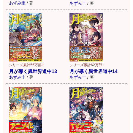
あずみ圭
/
著
あずみ圭
/
著
シリーズ累計55万部!!
シリーズ累計62万部！
月が導く異世界道中13
月が導く異世界道中14
あずみ圭
/
著
あずみ圭
/
著