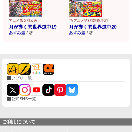
アニメ第２期放送！
TVアニメ第3期制作決定!
月が導く異世界道中19
月が導く異世界道中20
あずみ圭
/
著
あずみ圭
/
著
アプリ一覧
公式SNS一覧
ご利用について