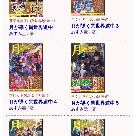
早くも累計10万部突破！
薄幸系男子の異世界珍道中！
月が導く異世界道中３
月が導く異世界道中
あずみ圭
/
著
あずみ圭
/
著
大ヒット累計１４万部！
早くも累計17万部突破！
月が導く異世界道中４
月が導く異世界道中５
あずみ圭
/
著
あずみ圭
/
著