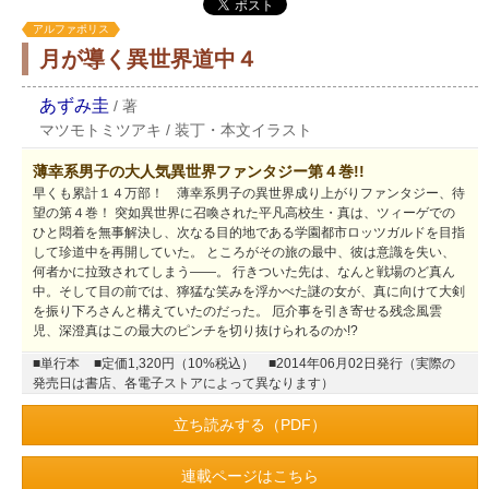
アルファポリス
月が導く異世界道中４
あずみ圭
/
著
マツモトミツアキ
/
装丁・本文イラスト
薄幸系男子の大人気異世界ファンタジー第４巻!!
早くも累計１４万部！ 薄幸系男子の異世界成り上がりファンタジー、待
望の第４巻！ 突如異世界に召喚された平凡高校生・真は、ツィーゲでの
ひと悶着を無事解決し、次なる目的地である学園都市ロッツガルドを目指
して珍道中を再開していた。 ところがその旅の最中、彼は意識を失い、
何者かに拉致されてしまう――。 行きついた先は、なんと戦場のど真ん
中。そして目の前では、獰猛な笑みを浮かべた謎の女が、真に向けて大剣
を振り下ろさんと構えていたのだった。 厄介事を引き寄せる残念風雲
児、深澄真はこの最大のピンチを切り抜けられるのか!?
■単行本
■定価1,320円（10%税込）
■2014年06月02日発行（実際の
発売日は書店、各電子ストアによって異なります）
立ち読みする（PDF）
連載ページはこちら