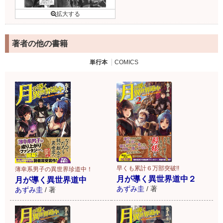
著者の他の書籍
単行本
COMICS
早くも累計６万部突破!!
薄幸系男子の異世界珍道中！
月が導く異世界道中２
月が導く異世界道中
あずみ圭
/
著
あずみ圭
/
著