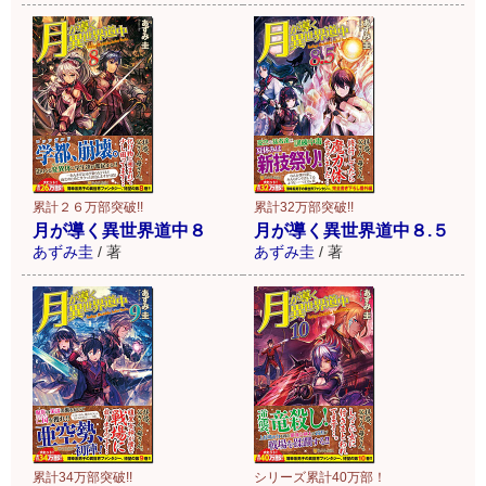
累計２６万部突破!!
累計32万部突破!!
月が導く異世界道中８
月が導く異世界道中８.５
あずみ圭
/
著
あずみ圭
/
著
累計34万部突破!!
シリーズ累計40万部！