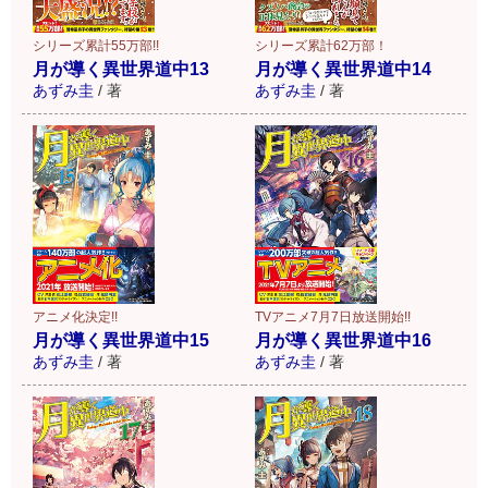
シリーズ累計55万部!!
シリーズ累計62万部！
月が導く異世界道中13
月が導く異世界道中14
あずみ圭
/
著
あずみ圭
/
著
アニメ化決定!!
TVアニメ7月7日放送開始!!
月が導く異世界道中15
月が導く異世界道中16
あずみ圭
/
著
あずみ圭
/
著