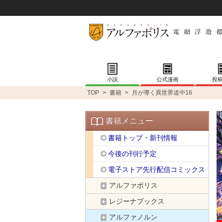
小説
公式漫画
投
TOP
>
書籍
>
月が導く異世界道中16
書籍メニュー
書籍トップ・新刊情報
今後の刊行予定
電子ストア先行配信コミックス
アルファポリス
レジーナブックス
アルファノルン