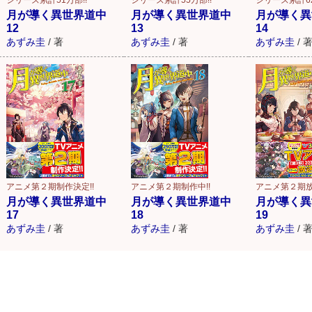
月が導く異世界道中
月が導く異世界道中
月が導く異
12
13
14
あずみ圭
/
著
あずみ圭
/
著
あずみ圭
/
アニメ第２期制作決定!!
アニメ第２期制作中!!
アニメ第２期
月が導く異世界道中
月が導く異世界道中
月が導く異
17
18
19
あずみ圭
/
著
あずみ圭
/
著
あずみ圭
/