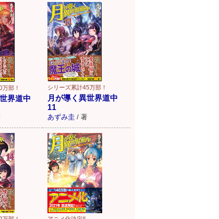
シリーズ累計45万部！
0万部！
月が導く異世界道中
世界道中
11
あずみ圭
/
著
著
アニメ化決定!!
2万部！