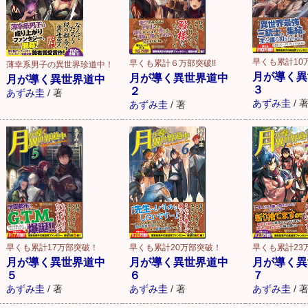
早くも累計10
早くも累計６万部突破!!
薄幸系男子の異世界珍道中！
月が導く異
月が導く異世界道中
月が導く異世界道中
３
２
あずみ圭
/
著
あずみ圭
/
あずみ圭
/
著
早くも累計17万部突破！
早くも累計20万部突破！
早くも累計23
月が導く異世界道中
月が導く異世界道中
月が導く異
５
６
７
あずみ圭
/
著
あずみ圭
/
著
あずみ圭
/