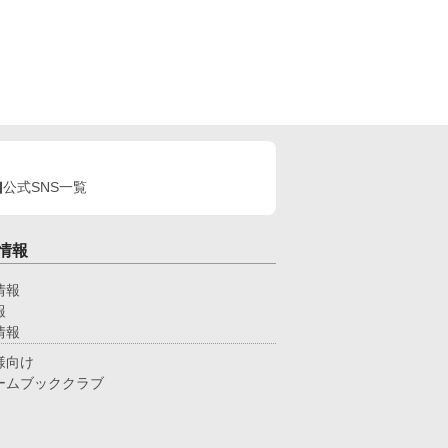
公式SNS一覧
情報
情報
報
情報
様向け
ームブッククラブ