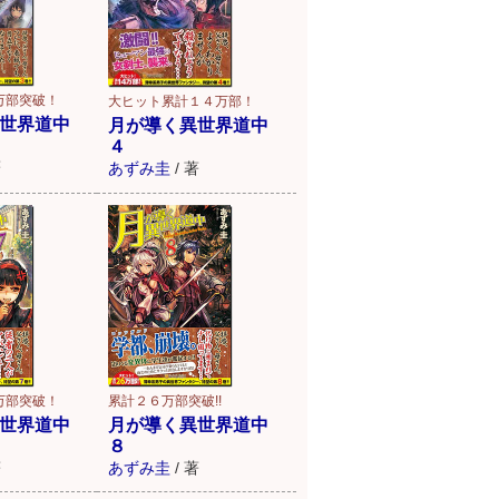
万部突破！
大ヒット累計１４万部！
世界道中
月が導く異世界道中
４
著
あずみ圭
/
著
万部突破！
累計２６万部突破!!
世界道中
月が導く異世界道中
８
著
あずみ圭
/
著