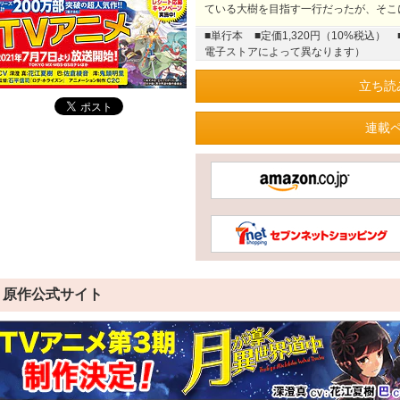
ている大樹を目指す一行だったが、そこ
■単行本
■定価1,320円（10%税込）
電子ストアによって異なります）
立ち読
連載
原作公式サイト