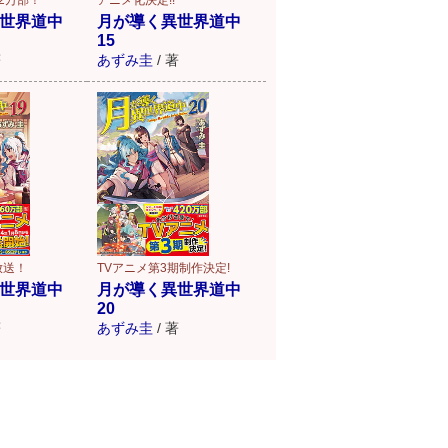
月が導く異世界道中
世界道中
15
あずみ圭
/
著
著
放送！
TVアニメ第3期制作決定!
世界道中
月が導く異世界道中
20
著
あずみ圭
/
著