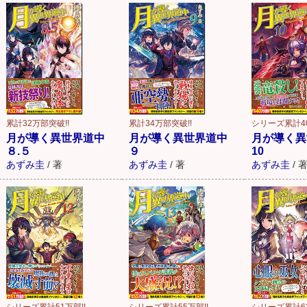
累計32万部突破!!
累計34万部突破!!
シリーズ累計4
月が導く異世界道中
月が導く異世界道中
月が導く異
８.５
９
10
あずみ圭
/
著
あずみ圭
/
著
あずみ圭
/
シリーズ累計51万部!!
シリーズ累計55万部!!
シリーズ累計6