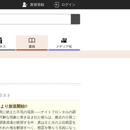
新規登録
ログイン
ネス
書籍
メディア化
ラスト
日より放送開始!!
死に絶えた不毛の湿原――ナイトフロンタルの調
可解な現象に巻き込まれた彼らは、拠点の小屋ご
調査員達が絶望する中、真は土と火の上位精霊を
われた地を解放すべく、精霊を喰らう元凶になっ