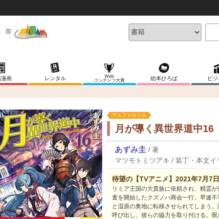
Web
稿漫画
レンタル
絵本ひろば
ビジ
コンテンツ大賞
アルファポリス
月が導く異世界道中16
あずみ圭
/
著
マツモトミツアキ
/
装丁・本文イ
待望の【TVアニメ】2021年7月7
リミア王国の大貴族に依頼され、精霊が
査を開始したクズノハ商会一行。早速不
と湿原の奥地に転移させられてしまう。
呼び出し、彼らの協力を取り付ける。呪