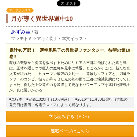
アルファポリス
月が導く異世界道中10
あずみ圭
/
著
マツモトミツアキ
/
装丁・本文イラスト
累計40万部！ 薄幸系男子の異世界ファンタジー、待望の第10
巻!!
魔族の襲撃から勇者を救出するためにリミアの王都に飛ばされた真と識
は、正体を隠しつつ巨人の魔将を見事に撃退。ところがそこに、新たな乱
入者が現れた！ ヒューマン最強の女剣士――竜殺しソフィアと、刃竜ラ
ンサーのコンビ。彼らが降らせた光の剣の雨で王都は壊滅状態になってし
まった。倒した上位竜の力を吸収して更なるパワーアップを遂げた狂戦士
が、真に襲いかかる！
■単行本
■定価1,320円（10%税込）
■2016年11月30日発行（実際の
発売日は書店、各電子ストアによって異なります）
立ち読みする（PDF）
連載ページはこちら