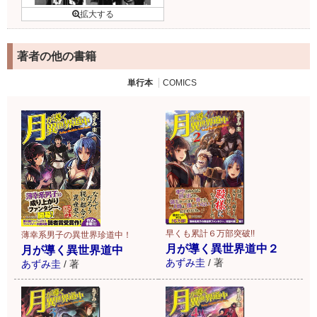
著者の他の書籍
単行本
COMICS
早くも累計６万部突破!!
薄幸系男子の異世界珍道中！
月が導く異世界道中２
月が導く異世界道中
あずみ圭
/
著
あずみ圭
/
著