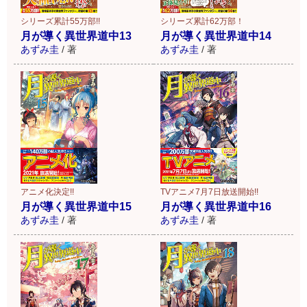
シリーズ累計55万部!!
シリーズ累計62万部！
月が導く異世界道中13
月が導く異世界道中14
あずみ圭
/
著
あずみ圭
/
著
アニメ化決定!!
TVアニメ7月7日放送開始!!
月が導く異世界道中15
月が導く異世界道中16
あずみ圭
/
著
あずみ圭
/
著