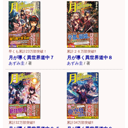
早くも累計23万部突破！
累計２６万部突破!!
月が導く異世界道中７
月が導く異世界道中８
あずみ圭
/
著
あずみ圭
/
著
累計32万部突破!!
累計34万部突破!!