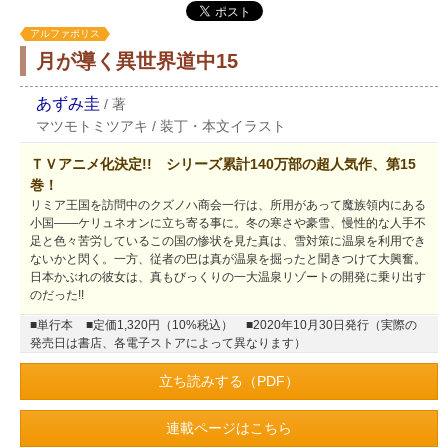
アルファポリス
月が導く異世界道中15
あずみ圭
/
著
マツモトミツアキ
/
装丁・本文イラスト
ＴＶアニメ化決定!! シリーズ累計140万部の超人気作、第15
巻！
リミア王国を訪問中のクズノハ商会一行は、所用があって魔族領内にある
小国――ケリュネオンに立ち寄る事に。冬の寒さや豪雪、慢性的な人手不
足と色々苦労しているこの国の惨状を見た真は、雪対策に温泉を利用でき
ないかと閃く。一方、従者の巴は真が温泉を掘ったと聞きつけて大興奮。
日本かぶれの彼女は、真もびっくりの一大温泉リゾートの開発に乗り出す
のだった!!
■単行本
■定価1,320円（10%税込）
■2020年10月30日発行（実際の
発売日は書店、各電子ストアによって異なります）
立ち読みする（PDF）
連載ページはこちら