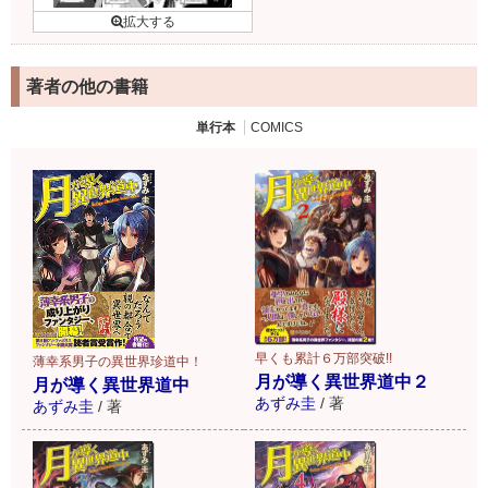
著者の他の書籍
単行本
COMICS
早くも累計６万部突破!!
薄幸系男子の異世界珍道中！
月が導く異世界道中２
月が導く異世界道中
あずみ圭
/
著
あずみ圭
/
著