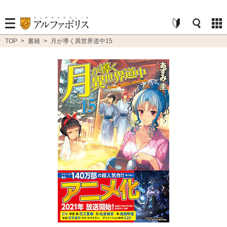
TOP
>
書籍
>
月が導く異世界道中15