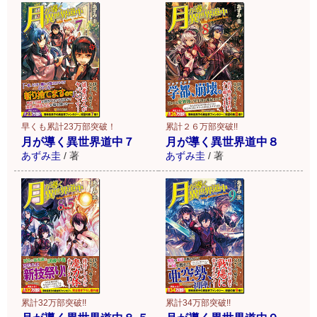
早くも累計23万部突破！
累計２６万部突破!!
月が導く異世界道中７
月が導く異世界道中８
あずみ圭
/
著
あずみ圭
/
著
累計32万部突破!!
累計34万部突破!!