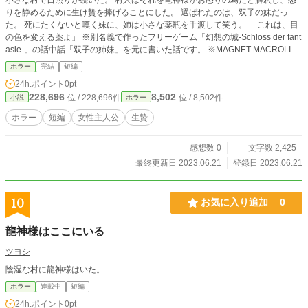
りを静めるために生け贄を捧げることにした。 選ばれたのは、双子の妹だっ
た。 死にたくないと嘆く妹に、姉は小さな薬瓶を手渡して笑う。 「これは、目
の色を変える薬よ」 ※別名義で作ったフリーゲーム「幻想の城-Schloss der fant
asie-」の話中話「双子の姉妹」を元に書いた話です。 ※MAGNET MACROLINK
で掲載していました。
ホラー
完結
短編
24h.ポイント
0pt
228,696
8,502
位 / 228,696件
位 / 8,502件
小説
ホラー
ホラー
短編
女性主人公
生贄
感想数 0
文字数 2,425
最終更新日 2023.06.21
登録日 2023.06.21
10
お気に入り追加
0
龍神様はここにいる
ツヨシ
陰湿な村に龍神様はいた。
ホラー
連載中
短編
24h.ポイント
0pt