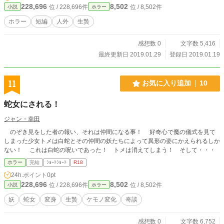
228,696
8,502
位 / 228,696件
位 / 8,502件
小説
ホラー
ホラー
短編
人外
生贄
感想数 0
文字数 5,416
最終更新日 2019.01.29
登録日 2019.01.19
11
お気に入り追加
10
蛇女にされる！
ジャン・幸田
のぞき見をした者の報い、それは仲間になる事！ 好奇心で魔の儀式を見て
しまった少女トメは白蛇とその仲間の妖たちによって異形の姿にかえられるしか
ない！ これは白蛇の呪いであった！ トメは消えてしまう！ そして・・・
ホラー
完結
ｼｮｰﾄｼｮｰﾄ
R18
24h.ポイント
0pt
228,696
8,502
位 / 228,696件
位 / 8,502件
小説
ホラー
妖
蛇女
変身
生贄
ケモノ変化
奇談
感想数 0
文字数 6,752