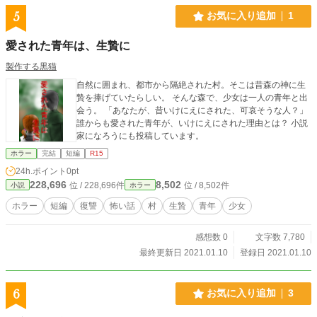
5
お気に入り追加
1
愛された青年は、生贄に
製作する黒猫
自然に囲まれ、都市から隔絶された村。そこは昔森の神に生
贄を捧げていたらしい。 そんな森で、少女は一人の青年と出
会う。 「あなたが、昔いけにえにされた、可哀そうな人？」
誰からも愛された青年が、いけにえにされた理由とは？ 小説
家になろうにも投稿しています。
ホラー
完結
短編
R15
24h.ポイント
0pt
228,696
8,502
位 / 228,696件
位 / 8,502件
小説
ホラー
ホラー
短編
復讐
怖い話
村
生贄
青年
少女
感想数 0
文字数 7,780
最終更新日 2021.01.10
登録日 2021.01.10
6
お気に入り追加
3