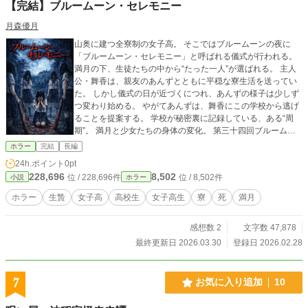
【完結】ブルームーン・セレモニー
月森優月
山奥に建つ全寮制の女子高。 そこではブルームーンの夜に
「ブルームーン・セレモニー」と呼ばれる儀式が行われる。
満月の下、生徒たちの中から“たった一人”が選ばれる。 主人
公・舞香は、親友のあんずとともに平穏な寮生活を送ってい
た。 しかし儀式の日が近づくにつれ、あんずの様子は少しず
つ変わり始める。 やがてあんずは、舞香にこの学校から逃げ
ることを提案する。 学校が秘密裏に記録している、ある“周
期”。 満月と少女たちの身体の変化。 第三十四回ブルームー
ン・セレモニー。 血に染まる月の下で、舞香が見るものとは
ホラー
完結
長編
――。 少女たちの心と身体が揺らぐ夜。 それは通過儀礼か、
24h.ポイント
0pt
それとも選別か。 これは、“成長”という名の儀式に抗う物
228,696
8,502
位 / 228,696件
位 / 8,502件
小説
ホラー
語。
ホラー
生贄
女子高
高校生
女子高生
寮
死
満月
感想数 2
文字数 47,878
最終更新日 2026.03.30
登録日 2026.02.28
7
お気に入り追加
10