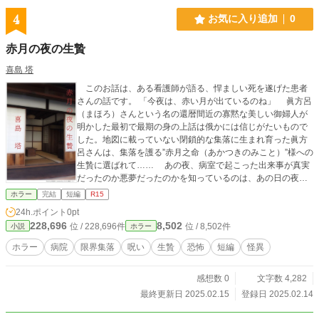
4
お気に入り追加
0
赤月の夜の生贄
喜島 塔
このお話は、ある看護師が語る、悍ましい死を遂げた患者
さんの話です。 「今夜は、赤い月が出ているのね」 眞方呂
（まほろ）さんという名の還暦間近の寡黙な美しい御婦人が
明かした最初で最期の身の上話は俄かには信じがたいもので
した。地図に載っていない閉鎖的な集落に生まれ育った眞方
呂さんは、集落を護る”赤月之命（あかつきのみこと）”様への
生贄に選ばれて…… あの夜、病室で起こった出来事が真実
だったのか悪夢だったのかを知っているのは、あの日の夜の
赤い月だけなのです。
ホラー
完結
短編
R15
24h.ポイント
0pt
228,696
8,502
位 / 228,696件
位 / 8,502件
小説
ホラー
ホラー
病院
限界集落
呪い
生贄
恐怖
短編
怪異
感想数 0
文字数 4,282
最終更新日 2025.02.15
登録日 2025.02.14