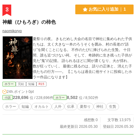
3
お気に入り追加
1
神籬（ひもろぎ）の柿色
naomikoryo
夏祭りの夜。 きもだめし大会の名目で神社に集められた子供
たちは、太く大きな一本のろうそくを囲み、村の長老の“語
り”を聞くことになる。 不作のたびに捧げられた生贄。 十日
間、誰も近づけない祠。 そして、奇跡的に生き残った子供が
見た“鬼”の記憶。 語られるほどに闇が濃くなり、火が揺れ、
数が狂っていく。 最後に残るのは、語りの正体と、消えた子
供たちの行方――。 【こちらは過去に他サイトに投稿したホ
ラー作品になります】
ホラー
完結
短編
R15
24h.ポイント
0pt
228,696
8,502
位 / 228,696件
位 / 8,502件
小説
ホラー
ホラー
短編
オカルト
人外
伝承
夏祭り
神社
生贄
感想数 0
文字数 13,975
最終更新日 2026.05.30
登録日 2026.05.30