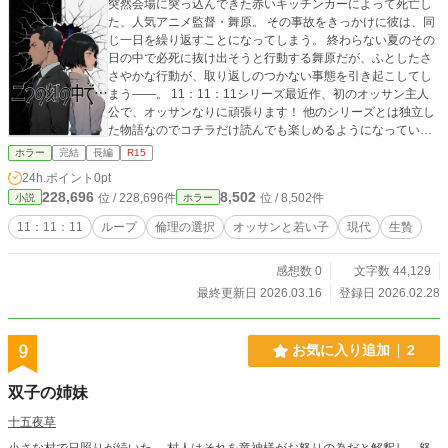
突然会場に突っ込んできた赤いキッチンカーによって死亡し
た、人気アニメ監督・舞原。 その事故をきっかけに彼は、同
じ一日を繰り返すことになってしまう。 終わらない夏のその
日の中で必死に抜け出そうと行動する舞原だが、ふとしたさ
さやかな行動が、取り返しのつかない事態を引き起こしてし
まう――。 11：11：11シリーズ最近作、初のオッサン主人
公で、オッサンなりに頑張ります！ 他のシリーズとは独立し
た物語なのでコチラだけ読んでも楽しめるようになっていま
す。 小説家になろうのほうでも連載しています
ホラー
完結
長編
R15
24h.ポイント
0pt
228,696
8,502
位 / 228,696件
位 / 8,502件
小説
ホラー
11：11：11
ループ
倫理の選択
オッサンと若い子
現代
生贄
感想数 0
文字数 44,129
最終更新日 2026.03.16
登録日 2026.02.28
9
お気に入り追加
2
双子の姉妹
十五夜草
小さな村で日照りが続いた。 村人はそれを竜神様がお怒りの為だと解釈し、怒