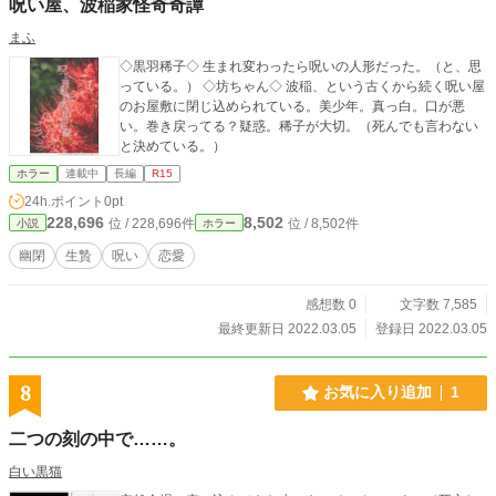
呪い屋、波稲家怪奇奇譚
まふ
◇黒羽稀子◇ 生まれ変わったら呪いの人形だった。（と、思
っている。） ◇坊ちゃん◇ 波稲、という古くから続く呪い屋
のお屋敷に閉じ込められている。美少年。真っ白。口が悪
い。巻き戻ってる？疑惑。稀子が大切。（死んでも言わない
と決めている。）
ホラー
連載中
長編
R15
24h.ポイント
0pt
228,696
8,502
位 / 228,696件
位 / 8,502件
小説
ホラー
幽閉
生贄
呪い
恋愛
感想数 0
文字数 7,585
最終更新日 2022.03.05
登録日 2022.03.05
8
お気に入り追加
1
二つの刻の中で……。
白い黒猫