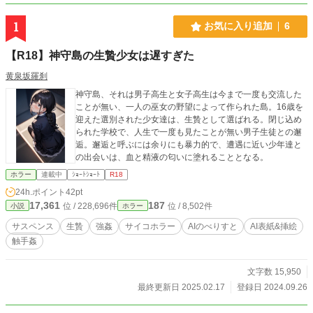
1
お気に入り追加
6
【R18】神守島の生贄少女は遅すぎた
黄泉坂羅刹
神守島、それは男子高生と女子高生は今まで一度も交流した
ことが無い、一人の巫女の野望によって作られた島。16歳を
迎えた選別された少女達は、生贄として選ばれる。閉じ込め
られた学校で、人生で一度も見たことが無い男子生徒との邂
逅。邂逅と呼ぶには余りにも暴力的で、遭遇に近い少年達と
の出会いは、血と精液の匂いに塗れることとなる。
ホラー
連載中
ｼｮｰﾄｼｮｰﾄ
R18
24h.ポイント
42pt
17,361
187
位 / 228,696件
位 / 8,502件
小説
ホラー
サスペンス
生贄
強姦
サイコホラー
AIのべりすと
AI表紙&挿絵
触手姦
文字数 15,950
最終更新日 2025.02.17
登録日 2024.09.26