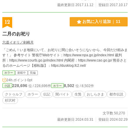
最終更新日 2017.11.12
登録日 2017.10.17
12
お気に入り追加
11
二月のお祀り
六道イオリ／剣崎月
「ごめん！いま地獄にいて、お祀りに間に合いそうにないから、今回だけ頼みま
す！」 参考サイト 警視庁Webサイト：https://www.npa.go.jp/index.html 裁判
所：https://www.courts.go.jp/index.html 内閣府：https://www.cao.go.jp/ 熊谷さと
るのホームページ【移転版】：https://dusklog.fc2.net/
ホラー
連載中
長編
24h.ポイント
0pt
228,696
8,502
位 / 228,696件
位 / 8,502件
小説
ホラー
クトゥルフ
ホラー
伝記
闇バイト
生贄
おしらさま
都市伝説
杉沢村
文字数 50,270
最終更新日 2024.03.31
登録日 2024.02.29