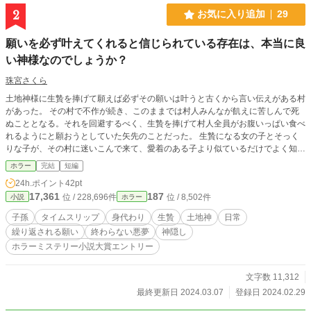
2
お気に入り追加
29
願いを必ず叶えてくれると信じられている存在は、本当に良
い神様なのでしょうか？
珠宮さくら
土地神様に生贄を捧げて願えば必ずその願いは叶うと古くから言い伝えがある村
があった。 その村で不作が続き、このままでは村人みんなが飢えに苦しんで死
ぬこととなる。それを回避するべく、生贄を捧げて村人全員がお腹いっぱい食べ
れるようにと願おうとしていた矢先のことだった。 生贄になる女の子とそっく
りな子が、その村に迷いこんで来て、愛着のある子より似ているだけでよく知ら
ない女の子の方を生贄にしようとなったのだが……。 全８話。
ホラー
完結
短編
24h.ポイント
42pt
17,361
187
位 / 228,696件
位 / 8,502件
小説
ホラー
子孫
タイムスリップ
身代わり
生贄
土地神
日常
繰り返される願い
終わらない悪夢
神隠し
ホラーミステリー小説大賞エントリー
文字数 11,312
最終更新日 2024.03.07
登録日 2024.02.29