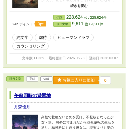
た。 ――これは、生きるために、ひとつの存在
を終わらせようとする、心の中の物語。
228,624
小説
位 / 228,624件
9,611
0pt
24h.ポイント
位 / 9,611件
現代文学
純文学
虐待
ヒューマンドラマ
カウンセリング
文字数 11,369
最終更新日 2026.05.28
登録日 2026.03.07
現代文学
完結
短編
お気に入りに追加
0
午前四時の遊園地
月森優月
高校で壮絶ないじめを受け、不登校となった少
女・華。 悪夢に苛まれながら昼夜逆転の生活を
送り、精神科にも通う彼女は、現実よりも夢の