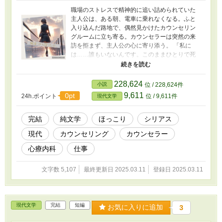
職場のストレスで精神的に追い詰められていた
主人公は、ある朝、電車に乗れなくなる。ふと
入り込んだ路地で、偶然見かけたカウンセリン
グルームに立ち寄る。カウンセラーは突然の来
訪を拒まず、主人公の心に寄り添う。 「私に
は……誰もいないんです。このままひとりで死
んでいくしかないんです……」 そう語り涙をこ
ぼす、主人公の心に降り積もる雨を、カウンセ
ラーは晴らせることが出来るのか。 主人公の絶
228,624
小説
位 / 228,624件
望がカウンセラーによって少しだけ世界が開か
9,611
0pt
24h.ポイント
位 / 9,611件
現代文学
れる、静かな再生の物語。
完結
純文学
ほっこり
シリアス
現代
カウンセリング
カウンセラー
心療内科
仕事
文字数 5,107
最終更新日 2025.03.11
登録日 2025.03.11
現代文学
完結
短編
お気に入りに追加
3