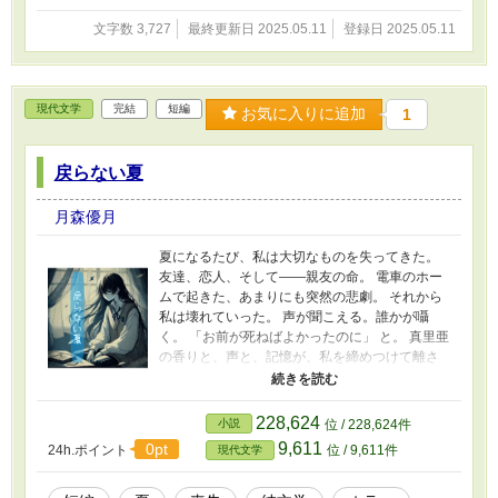
文字数 3,727
最終更新日 2025.05.11
登録日 2025.05.11
現代文学
完結
短編
お気に入りに追加
1
戻らない夏
月森優月
夏になるたび、私は大切なものを失ってきた。
友達、恋人、そして——親友の命。 電車のホー
ムで起きた、あまりにも突然の悲劇。 それから
私は壊れていった。 声が聞こえる。誰かが囁
く。 「お前が死ねばよかったのに」 と。 真里亜
の香りと、声と、記憶が、私を締めつけて離さ
ない。 もう何も失うものなんてないと思ってい
た。 なのに、最後に残っていた“たったひと
つ”すら——私は。 これは、ひとりの少女が夏の
228,624
小説
位 / 228,624件
終わりに失った「すべて」と、「戻らないも
9,611
0pt
24h.ポイント
位 / 9,611件
現代文学
の」の物語。