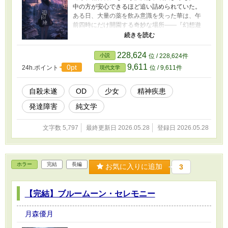
中の方が安心できるほど追い詰められていた。
ある日、大量の薬を飲み意識を失った華は、午
前四時にだけ開園する奇妙な場所――『幻想遊
園地』へと迷い込む。 これは、死に損ねた少女
たちのための遊園地。 そして、“朝を迎えるこ
と”を恐れた少女が、もう一度現実へ戻るまでの
228,624
小説
位 / 228,624件
物語。
9,611
0pt
24h.ポイント
位 / 9,611件
現代文学
自殺未遂
OD
少女
精神疾患
発達障害
純文学
文字数 5,797
最終更新日 2026.05.28
登録日 2026.05.28
ホラー
完結
長編
お気に入りに追加
3
【完結】ブルームーン・セレモニー
月森優月