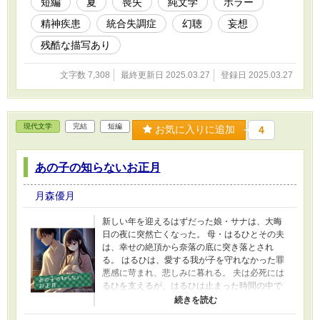
短編
夏
喪失
純文学
ホラー
精神疾患
統合失調症
幻聴
妄想
残酷な描写あり
文字数 7,308
最終更新日 2025.03.27
登録日 2025.03.27
現代文学
完結
短編
お気に入りに追加
4
あの子の知らないお正月
月森優月
新しい年を迎えるはずだった娘・サナは、大晦
日の夜に突然亡くなった。 母・はるひとその夫
は、幸せの絶頂から奈落の底に突き落とされ
る。 はるひは、愛する我が子を守れなかった罪
悪感に苛まれ、悲しみに暮れる。 夫は必死には
るひを支えるが、はるひは止まった時間の中で
サナの遺品を抱き苦しみ続ける。 季節が巡って
も時は動かず、クリスマスもお正月も消えたま