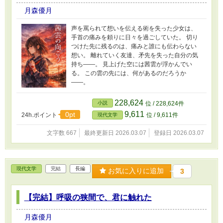
月森優月
声を罵られて想いを伝える術を失った少女は、
手首の痛みを頼りに日々を過ごしていた。 切り
つけた先に残るのは、痛みと誰にも伝わらない
想い。 離れていく友達、矛先を失った自分の気
持ち――。 見上げた空には茜雲が浮かんでい
る。 この雲の先には、何があるのだろうか
――。
228,624
小説
位 / 228,624件
9,611
0pt
24h.ポイント
位 / 9,611件
現代文学
文字数 667
最終更新日 2026.03.07
登録日 2026.03.07
現代文学
完結
長編
お気に入りに追加
3
【完結】呼吸の狭間で、君に触れた
月森優月