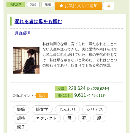
現代文学
完結
短編
お気に入りに追加
4
溺れる者は母をも掴む
月森優月
私は無関心な母に育てられ、満たされることの
ない人生を送ってきた。夫に愛情を向けられて
も私は愛に飢え続けていた。母の突然の死を受
け、私は母を赦さないと決めた。それはひとつ
の終わりであり、始まりでもある私の物語。
228,624
小説
位 / 228,624件
9,611
0pt
24h.ポイント
位 / 9,611件
現代文学
短編
純文学
じんわり
シリアス
虐待
ネグレクト
母
死
親
親子