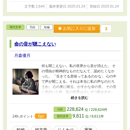
文字数 2,644
最終更新日 2025.01.24
登録日 2025.01.24
現代文学
完結
短編
お気に入りに追加
3
命の音が聴こえない
月森優月
何も聞こえない。私の世界から音が消えた。 そ
の理由が精神的なものだなんて、認めたくなか
った。 「生きてる意味ってあるのかな」 心の中
で声が聞こえる。それは本当に私の声なのだろ
うか。 心の奥に眠る、かすかな命の音。 その音
に気付いた時、私の世界は少しずつ動き出す。
これは、何も聞こえない世界で足掻く少女の再
生の物語。
228,624
小説
位 / 228,624件
9,611
0pt
24h.ポイント
位 / 9,611件
現代文学
短編
純文学
じんわり
家族