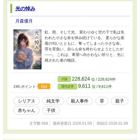
光の悼み
月森優月
虹、雨、そして光。 変わりゆく空の下で私は失
われた小さな命を悼み続けている。 柔らかな産
着の匂いとともに、奪ってしまった小さな命。
罪を背負い、自らも命を終わらせようとしたが
――。 これは、希望へ向かわない祈りと、光に
残された者の物語。
228,624
小説
位 / 228,624件
9,611
0pt
24h.ポイント
位 / 9,611件
現代文学
シリアス
純文学
殺人事件
罪
親子
赤ちゃん
子供
文字数 668
最終更新日 2026.01.09
登録日 2026.01.09