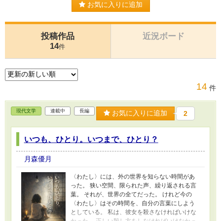
お気に入りに追加
投稿作品
近況ボード
14
件
14
件
現代文学
連載中
長編
お気に入りに追加
2
いつも、ひとり。いつまで、ひとり？
月森優月
〈わたし〉には、外の世界を知らない時間があ
った。 狭い空間、限られた声、繰り返される言
葉。 それが、世界の全てだった。 けれど今の
〈わたし〉はその時間を、自分の言葉にしよう
としている。 私は、彼女を殺さなければいけな
かった。 正しい殺し方をしなければいけなかっ