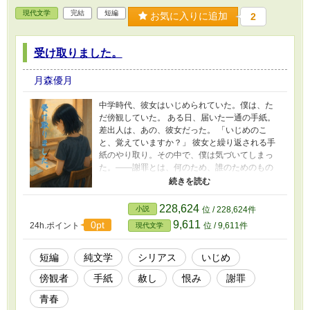
現代文学
完結
短編
お気に入りに追加
2
受け取りました。
月森優月
中学時代、彼女はいじめられていた。僕は、た
だ傍観していた。 ある日、届いた一通の手紙。
差出人は、あの、彼女だった。 「いじめのこ
と、覚えていますか？」 彼女と繰り返される手
紙のやり取り。その中で、僕は気づいてしまっ
た。――謝罪とは、何のため、誰のためのもの
なのか。 傍観してしまった少年と、深く傷つい
た少女。 赦しのない往復書簡が、お互いの心に
変化をもたらしていく。 "生きていてくれて、よ
228,624
小説
位 / 228,624件
かった” その言葉を、彼女は受け取ってくれるの
9,611
0pt
24h.ポイント
位 / 9,611件
現代文学
だろうか――。
短編
純文学
シリアス
いじめ
傍観者
手紙
赦し
恨み
謝罪
青春