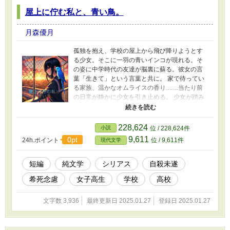
屋上に佇む私と、青い鳥。
月森優月
孤独を抱え、学校の屋上から飛び降りようとす
る少女。そこに一羽の青いインコが現れる。そ
の姿に中学時代の友達が脳裏に蘇る。彼女の言
葉「生きて」という言葉と共に。 家で待ってい
る家族、温かなオムライスの香り……当たり前
の日常が静かに少女を引き止める。 少女が踏み
出した一歩は、死への一歩か、生への一歩か。
彼女の選択がもたらすものとは。
228,624
小説
位 / 228,624件
9,611
0pt
24h.ポイント
位 / 9,611件
現代文学
短編
純文学
シリアス
自殺未遂
希死念慮
女子高生
学校
高校
文字数 3,936
最終更新日 2025.01.27
登録日 2025.01.27