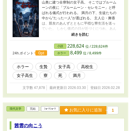
山奥に建つ全寮制の女子高。 そこではブルーム
ーンの夜に「ブルームーン・セレモニー」と呼
ばれる儀式が行われる。 満月の下、生徒たちの
中から“たった一人”が選ばれる。 主人公・舞香
は、親友のあんずとともに平穏な寮生活を送っ
ていた。 しかし儀式の日が近づくにつれ、あん
ずの様子は少しずつ変わり始める。 やがてあん
ずは、舞香にこの学校から逃げることを提案す
る。 学校が秘密裏に記録している、ある“周
228,624
小説
位 / 228,624件
期”。 満月と少女たちの身体の変化。 第三十四回
8,499
0pt
24h.ポイント
位 / 8,499件
ホラー
ブルームーン・セレモニー。 血に染まる月の下
で、舞香が見るものとは――。 少女たちの心と
身体が揺らぐ夜。 それは通過儀礼か、それとも
ホラー
生贄
女子高
高校生
選別か。 これは、“成長”という名の儀式に抗う
女子高生
寮
死
満月
物語。
文字数 47,878
最終更新日 2026.03.30
登録日 2026.02.28
現代文学
完結
ｼｮｰﾄｼｮｰﾄ
お気に入りに追加
1
茜雲の向こう