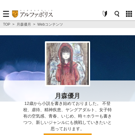
TOP
>
月森優月
>
Webコンテンツ
月森優月
12歳から小説を書き始めておりました。 不登
校、虐待、精神疾患、ヤングアダルト、女子特
有の空気感、青春、いじめ、時々ホラーも書き
つつ、新しいジャンルにも挑戦していきたいと
思っております。