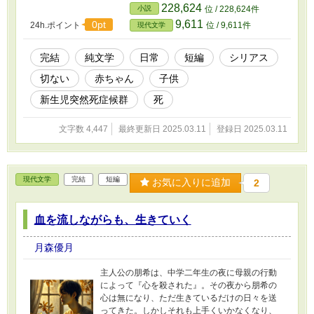
まの家。 サナの一周忌を迎えた大晦日、はるひ
228,624
小説
位 / 228,624件
はサナの遺品を整理しようと決めた――。
9,611
0pt
24h.ポイント
位 / 9,611件
現代文学
完結
純文学
日常
短編
シリアス
切ない
赤ちゃん
子供
新生児突然死症候群
死
文字数 4,447
最終更新日 2025.03.11
登録日 2025.03.11
現代文学
完結
短編
お気に入りに追加
2
血を流しながらも、生きていく
月森優月
主人公の朋希は、中学二年生の夜に母親の行動
によって『心を殺された』。その夜から朋希の
心は無になり、ただ生きているだけの日々を送
ってきた。しかしそれも上手くいかなくなり、