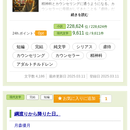
精神科とカウンセリングに通うようになる。カ
ウンセラーに母親がしてきたことを『虐待』だ
と気付かされたとき、無になっていた心が少し
ずつ氷解していく。
228,624
小説
位 / 228,624件
9,611
0pt
24h.ポイント
位 / 9,611件
現代文学
短編
完結
純文学
シリアス
虐待
カウンセリング
カウンセラー
精神科
アダルトチルドレン
文字数 4,186
最終更新日 2025.03.11
登録日 2025.03.11
現代文学
完結
短編
お気に入りに追加
1
綱渡りから降りた日。
月森優月