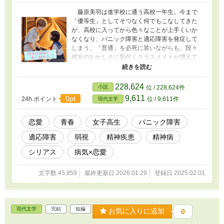
藤原美羽は進学校に通う高校一年生。今まで
「優等生」としてそつなく何でもこなしてきた
が、高校に入ってから色々なことが上手くいか
なくなり、パニック障害と適応障害を発症して
しまう。「普通」を必死に装いながらも、段々
彼女のおかしさに気付くクラスメイトが増えて
いく。 ある日電車の中で発作を起こし、動け
なくなってしまった美羽を助けたのは、通信制
高校に通う少年、柏木悠真だった。彼は自由な
228,624
小説
位 / 228,624件
校風の中自分のペースで生きていることを知
9,611
0pt
24h.ポイント
位 / 9,611件
現代文学
る。 そして彼にも、普通に生きられないハン
デを密かに抱えていた。 悠真の言葉や存在
が、少しずつ美羽を変えていく。 「壊れたまま
恋愛
青春
女子高生
パニック障害
でも、生きていけるのかもしれない」 そう思え
適応障害
弱視
精神疾患
精神病
るようになったとき、美羽は初めて自分の本当
の気持ちを伝えたいと思うようになった。 これ
シリアス
病気×恋愛
は、「普通」になれなかった二人が、壊れたま
までも共に歩んでいく物語。
文字数 45,859
最終更新日 2026.01.29
登録日 2025.02.01
現代文学
完結
短編
お気に入りに追加
0