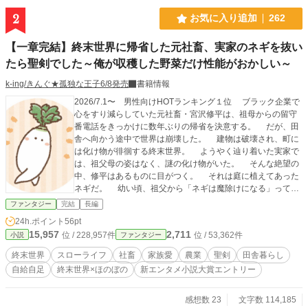
2
お気に入り追加
262
【一章完結】終末世界に帰省した元社畜、実家のネギを抜い
たら聖剣でした～俺が収穫した野菜だけ性能がおかしい～
k-ing/きんぐ★孤独な王子6/8発売
書籍情報
2026/7.1〜 男性向けHOTランキング１位 ブラック企業で
心をすり減らしていた元社畜・宮沢修平は、祖母からの留守
番電話をきっかけに数年ぶりの帰省を決意する。 だが、田
舎へ向かう途中で世界は崩壊した。 建物は破壊され、町に
は化け物が徘徊する終末世界。 ようやく辿り着いた実家で
は、祖父母の姿はなく、謎の化け物がいた。 そんな絶望の
中、修平はあるものに目がつく。 それは庭に植えてあった
ネギだ。 幼い頃、祖父から「ネギは魔除けになる」って言
われたことを思い出す。 咄嗟に畑から引き抜いた一本のネ
ファンタジー
完結
長編
ギを振ると、なぜか化け物を真っ二つにする〝聖剣〟へと変
24h.ポイント
56pt
わる。 自室に行くと、祖父からの手紙。 祖父の残した手
15,957
2,711
位 / 228,957件
位 / 53,362件
小説
ファンタジー
紙を頼りに避難所へ向かうと、ようやく祖父母と再会する。
だが、変わり果てた祖母の姿に修平は戸惑う。 世界が変
終末世界
スローライフ
社畜
家族愛
農業
聖剣
田舎暮らし
わり果てたように、祖母も変わってしまった。 それでも修
自給自足
終末世界×ほのぼの
新エンタメ小説大賞エントリー
平は、今度は自分が祖父母を守ろうと決意する。 食べ物を
確保するため畑を始めた修平は、自分が収穫した野菜だけが
不思議な力を持つことに気づく。 ネギは聖剣、大根は自由
感想数 23
文字数 114,185