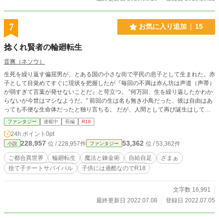
7
お気に入り追加
15
捻くれ賢者の輪廻転生
音爽（ネソウ）
生死を繰り返す偏屈男が、とある国の小さな街で平民の息子として生まれた。赤
子として目覚めてすぐに現状を把握したが『毎回の不満は赤ん坊は声道（声帯）
が弱すぎて言葉が発せないことだ』と苛立つ。 ”何万回、生を繰り返したかわか
らないが今世はマシなようだ。” 前回の生は名も無き小鳥だった、彼は自由はあ
っても不便な生命体だったと独り言ちる。 だが、人間として再び誕生はしても
幸先が良い人生とはならなかった。 左胸にある大きな痣が不気味だと恐れた両
ファンタジー
連載中
長編
R18
親は生後３か月の我が子を魔の森に捨てた、いきなりの赤子サバイバルが始ま
24h.ポイント
0pt
る。 酷い差別が蔓延る時代だと知り、男はウンザリするのだった。 時には賢
228,957
53,362
位 / 228,957件
位 / 53,362件
小説
ファンタジー
者、または詐欺師、酷い時は悪魔とまで呼ばれた男の最終目的は……。 「い
や、別に。OOてる意味なんてないからな？」
ご都合異世界
輪廻転生
魔法と錬金術
自給自足
ざまぁ
捨て子チートサバイバル
子供には過酷なのでR18
文字数 16,991
最終更新日 2022.07.08
登録日 2022.07.05