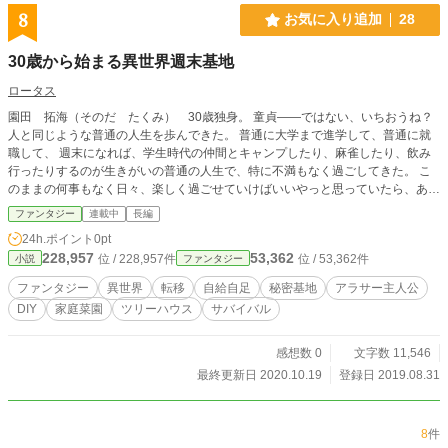
8
お気に入り追加
28
30歳から始まる異世界週末基地
ロータス
園田 拓海（そのだ たくみ） 30歳独身。 童貞――ではない、いちおうね？
人と同じような普通の人生を歩んできた。 普通に大学まで進学して、普通に就
職して、 週末になれば、学生時代の仲間とキャンプしたり、麻雀したり、飲み
行ったりするのが生きがいの普通の人生で、特に不満もなく過ごしてきた。 こ
のままの何事もなく日々、楽しく過ごせていけばいいやっと思っていたら、あっ
という間に20台は終わり、ついに３０歳の誕生日を迎えようとしていた。 旧友
ファンタジー
連載中
長編
たちは、お祝いというか、俺を出しにして誕生日会兼麻雀大会を開いてくれよう
24h.ポイント
0pt
としたが、 「すまんな、子供が熱を出して」 「今、海外」 「有給どころか、休
228,957
53,362
位 / 228,957件
位 / 53,362件
小説
ファンタジー
みもねぇ」 様々な理由でやめになった。 皆が皆、子供や家族、仕事を抱えてい
て、大学卒業したころにように遊びに行くというのはめっきり少なくなり、大型
ファンタジー
異世界
転移
自給自足
秘密基地
アラサー主人公
連休に会えるか会えないか程度に収まってきた。 そんな一人の週末が続き、パ
DIY
家庭菜園
ツリーハウス
サバイバル
チンコで時間を潰す日々が嫌になり始めたころ、ふと日用品を買いに来ていたホ
ームセンターに売れ切りSALEのイチゴの苗を見つける。 「ようは売れ残りSAL
Eだよな、お前のひとりぼっちなのか？」と俺はなぜかイチゴに哀愁を感じてし
感想数 0
文字数 11,546
まい、一通りの園芸道具を持って家に帰るのだった。 そして、家のベランダで
最終更新日 2020.10.19
登録日 2019.08.31
イチゴの苗をプランターに植えようとしたとき、それは起こった。 蛍のような
丸い光の玉が下から上へと上がっていく。 それもこのベランダの一角を覆うよ
うに「えっ？えっ？なにこれ。なんだーーー」振り払おうにもどんなに腕を振っ
8
件
てもそれはまとわりついてきて一瞬の浮遊感そして、視界はブラックアウトした