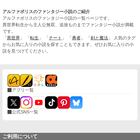
のだった。 目が覚めた時、そこは見知らぬ森の中だった。 これは噂に聞く異世
界転移？！ だっていきなりベランダにいたはずなのに森のなかだし、目の前に
アルファポリスのファンタジー小説のご紹介
は、 ワニのような爬虫類の顔を持つ２ｍ近くある巨体の男に、木漏れ日の光に
アルファポリスのファンタジー小説の一覧ページです。
反射する見事な金髪の間からは、とがった長耳がのぞくお決まりの美形種族エル
異世界転生から主人公無双、追放ものまでファンタジー小説が満載
フ！！ 「ふむ、次は只人であったか」 「ふん、平地の蟻か。せいぜい使えると
です。
いいがな」 となんだか、親密には程遠い。 言葉が通じるだけいいけど、えっと
スキルとかチートとかある？はぁ？！まさか。 この助けたイチゴの苗が実は女
「
異世界
」 「
転生
」 「
チート
」 「
勇者
」 「
剣と魔法
」 人気のタグ
神様で俺に何を授けてくれるんじゃ、・・・・・・ん、なにもない普通の苗だ。
からお気に入りの小説を探すこともできます。ぜひお気に入りの小
えっと、俺、イチゴの苗１つだけを持って異世界に来ました。。。HELP ME そ
説を見つけてください。
んなこんなで園田 拓海の突然週末に訪れた異世界生活が始めまった。 ※ハー
レム要素なし、ほのぼの系（予定）、残虐表現なし、性表現なし。
アプリ一覧
公式SNS一覧
ご利用について