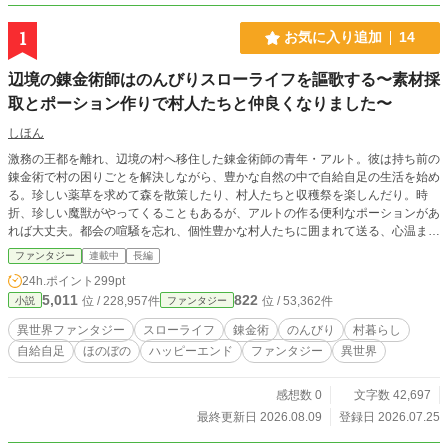
1
お気に入り追加
14
辺境の錬金術師はのんびりスローライフを謳歌する〜素材採
取とポーション作りで村人たちと仲良くなりました〜
しほん
激務の王都を離れ、辺境の村へ移住した錬金術師の青年・アルト。彼は持ち前の
錬金術で村の困りごとを解決しながら、豊かな自然の中で自給自足の生活を始め
る。珍しい薬草を求めて森を散策したり、村人たちと収穫祭を楽しんだり。時
折、珍しい魔獣がやってくることもあるが、アルトの作る便利なポーションがあ
れば大丈夫。都会の喧騒を忘れ、個性豊かな村人たちに囲まれて送る、心温まる
スローライフ・ファンタジー。美味しい料理と可愛いペットと共に、アルトの穏
ファンタジー
連載中
長編
やかな日常が、今日もゆったりと流れていきます。
24h.ポイント
299pt
5,011
822
位 / 228,957件
位 / 53,362件
小説
ファンタジー
異世界ファンタジー
スローライフ
錬金術
のんびり
村暮らし
自給自足
ほのぼの
ハッピーエンド
ファンタジー
異世界
感想数 0
文字数 42,697
最終更新日 2026.08.09
登録日 2026.07.25