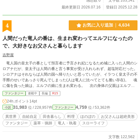
感想数 0
文字数 203,541
最終更新日 2026.07.16
登録日 2025.12.28
4
お気に入り追加
4,634
人間だった竜人の番は、生まれ変わってエルフになったの
で、大好きなお父さんと暮らします
吉野屋
竜人国の皇太子の番として預言者に予言され妃になるため城に入った人間のシ
ロアナだが、皇太子は人間の番と言う事実が受け入れられず、超塩対応だった。
シロアナはそれならば人間の国へ帰りたいと思っていたが、イラつく皇太子の不
手際のせいであっさり死んでしまった(人は竜人に比べてとても脆い存在)。 魂
に傷を負った娘は、エルフの娘に生まれ変わる。 次の身体の父親はエルフの
最高位の大魔術師を退き、妻が命と引き換えに生んだ娘と森で暮らす事を選んだ
ファンタジー
連載中
長編
R15
男だった。 【完結したお話を現在改稿中です。改稿しだい順次お話しをUPして
24h.ポイント
14pt
行きます】
31,983
4,759
位 / 228,957件
位 / 53,362件
小説
ファンタジー
異世界
自給自足
田舎暮らし
料理
ほのぼの
お父さんは超絶美形
ファンタジー
薬草・猟師
竜人・執着
スローライフ
文字数 122,562