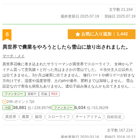
文字数 21,164
最終更新日 2025.07.19
登録日 2025.07.19
6
お気に入り追加
1,442
異世界で農業をやろうとしたら雪山に放り出されました。
マーチ・メイ
異世界召喚に巻き込まれたサラリーマンが異世界でスローライフ。 女神からア
イテム貰って意気揚々と行った先はまさかの雪山でした。 ※当分主人公以外人
は出てきません。3か月は確実に出てきません。 修行パートや縛りゲーが好きな
方向けです。湿度や温度管理、土のphや連作、肥料までは加味しません。 雪山
設定なので害虫も病気もありません。遺伝子組み換えなんかも出てきません。完
璧にご都合主義です。魔法チート有りで本格的な農業ではありません。 更新も
ファンタジー
連載中
長編
R15
不定期になります。 ※小説家になろうと同じ内容を公開してます。 週末にまと
24h.ポイント
7pt
めて更新致します。
38,881
6,034
位 / 228,957件
位 / 53,362件
小説
ファンタジー
異世界
農業
栽培
スローライフ
チートアイテム
自給自足
文字数 167,224
最終更新日 2020.03.16
登録日 2018.10.12