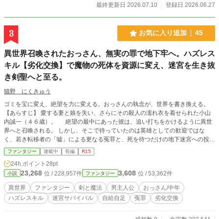
に歩き回り、白菜は鉄壁の盾となる。 次々とおかしな力を
最終更新日 2026.07.10
登録日 2026.06.27
持つ野菜に助けられながら、祖父母を守るため、終末世界で
畑を耕し生き抜く農業スローライフ。
3
お気に入り追加
45
異世界召喚されたおっさん、無実の罪で地下牢へ。ハズレス
キル【劣化交換】で魔物の死体を資源に変え、迷宮を生き抜
き剣聖へと至る。
猫野 にくきゅう
ゴミを宝に変え、絶望を力に変える。おっさんの執念が、世界を書き換える。
【あらすじ】 愛する妻と娘を失い、さらにその殺人の濡れ衣を着せられた小山
内誠一（４６歳）。 絶望の最中にあった彼は、追い打ちをかけるように異世
界へと召喚される。 しかし、そこで待っていたのは英雄としての歓迎ではな
く、若き転移者の「嘘」による更なる冤罪と、死を待つだけの地下迷宮への投獄
だった。 何もかもを失い、死を望んでいた誠一。 だが、迷宮の奥底で「願い
ファンタジー
連載中
長編
R15
を叶える巨石」と出会い、彼の心に再び灯がともる。 「家族を殺した真犯人
24h.ポイント
28pt
を、警察が捕まえるようにしてくれ。俺が消えたあの日から、三日以内に」 そ
23,268
3,608
位 / 228,957件
位 / 53,362件
小説
ファンタジー
の願いを叶えるための報酬は、地下三階層の主を討つこと。 彼に与えられて
いるのは、価値を下げて別の物へと変換する奇妙な固有スキル『劣化交換』。
異世界
ファンタジー
剣と魔法
男主人公
おっさん/中年
魔物の死体をパンへ、そして、スキルポイントへ。 スーツ姿の中年は、血に
ハズレスキル
迷宮サバイバル
自給自足
冤罪
劣化交換
汚れながら、自給自足の迷宮攻略を開始する。 すべては、残してきた世界の
「真実」を書き換えるために。 （※本編は50話で完結となりますが、続編を22
話と外伝を4話追加します。続編の途中で外伝を挟む形になります）