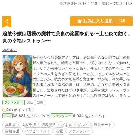
最終更新日 2018.12.10
登録日 2018.11.03
5
お気に入り追加
145
追放令嬢は辺境の廃村で美食の楽園を創る〜土と炎で紡ぐ、
真の幸福レストラン〜
緋村ルナ
華やかな公爵令嬢アメリアは、身に覚えのない罪で辺境の荒
野へ追放された。絶望と空腹の中、泥まみれになって触れた
土。そこから芽吹いた小さな命と、生まれたての料理は、ア
メリアの人生を大きく変える。土と炎、そして温かい人々と
の出会いが、彼女の才能を呼び覚ます！やがて、その手から
生み出される「幸福の味」は、辺境の小さな村に奇跡を巻き
起こし、追放されたはずの令嬢が、世界を変えるレストラン
のオーナーとして輝き始める！これは復讐ではない。自らの
手で真の豊かさを掴む、美食と成長の成り上がり物語！
ファンタジー
完結
短編
24h.ポイント
7pt
38,881
6,034
位 / 228,957件
位 / 53,362件
小説
ファンタジー
異世界
追放令嬢
辺境開拓
ざまぁ
グルメ
農業チート
自給自足
ハッピーエンド
溺愛
ファンタジー