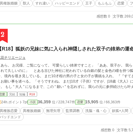
異種族婚姻
獣人
すれ違い
ハッピーエンド
王子
もふもふ
恋愛
感想数 0
文字数 269,
2
【R18】狐妖の兄妹に気に入られ神隠しされた双子の姉弟の運
此花チリエージョ
「あら。 お兄様、ご覧になって。 可愛らしい姉弟ですこと」 「ああ、双子か。 我
いのに」 とある古びた神社に祀われている白銀の髪と金色の瞳を持つ狐妖の兄妹は、妹は兄に寄り添いながら外の様
、境内を覗き見している。 まだ10才程の男の子と女の子が賽銭を入れ、 『『すてきな人と “ けっこん ” 出来ますように! 』』 そ
を述べる。 「そうですわね。 まだ|10才《子供》ですが、|18歳《大人》に成長するのが楽しみじゃありません」 「そうだ
。 もし “ 大人 ” になるまで、この “ 願い ” を忘れずに、我らの元に参拝続けたら叶
がよろしいかと」 ーーーー そして8年の月日は流れ、あの時の10才の双子の姉弟は18歳に成長していた。 「遥香お姉ち
恋愛
完結
短編
R18
ゃん、早くー! 」 「もう、陽太。待ってよ。 神社は逃げないわよ! 」 「なんか今
36,359
15,905
24h.ポイント
7pt
位 / 228,747件
位 / 66,363件
小説
恋愛
 どんな気よ」 腰まで長い黒髪をポニーテールに纏めた姉、神谷城遥香は双子の弟、柔らかい黒髪を茶髪に染めた陽太のあ
とを追いかけて、古びた神社にやってくる。 賽銭箱にお金を入れて、賽銭箱の上に
異種族恋愛
異種族婚姻
無理矢理
監禁調教
洗脳・魂・心
妖狐×人間
と本坪鈴を鳴らす。 遥香と陽太がこの “ 神社 ” を見つけた10才の時と同じ “ 願い事 ”を、 「「素敵な人と “ 結婚 ” 出
バッドエンド
い ” を我ら兄妹が叶えよう――……』』 その声と共に遥香と陽太は古びた神社から姿
して、2度と誰にも目撃をされなかった――……。 これは妖狐の神様兄妹に気に入られた双子の姉弟が、神隠しされ妖狐兄妹に愛
乱されて堕ちていくお話ーー……。 ※気晴らしに執筆した短編連載小説ですので、設定など深く考えずにお読みください。 ※ム
感想数 0
文字数 5,