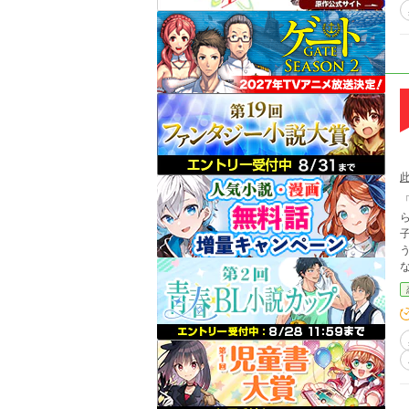
られて久し
子
うお願い事
な
え、それ
「もう。
ラ
」」 そう願うと、 『『そなたら姉弟の “ 願
を消
され