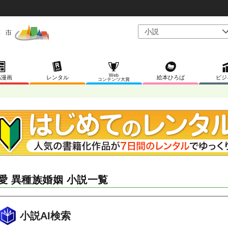
Web
稿漫画
レンタル
絵本ひろば
ビジ
コンテンツ大賞
愛 異種族婚姻 小説一覧
小説AI検索