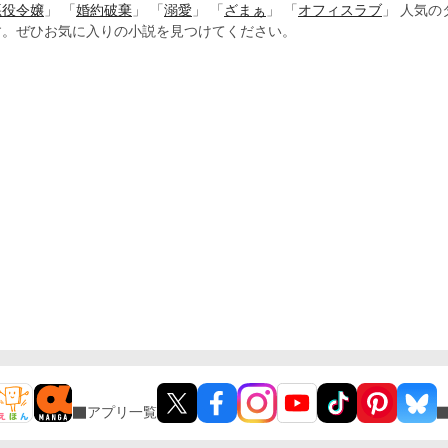
悪役令嬢
」 「
婚約破棄
」 「
溺愛
」 「
ざまぁ
」 「
オフィスラブ
」 人気
す。ぜひお気に入りの小説を見つけてください。
アプリ一覧