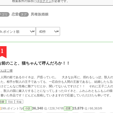
検索条件の保存には
ログイン
が必要です。
恋愛
異種族婚姻
テゴリ
タグ
1
お前のこと、猫ちゃんて呼んだろか！！
ぽんぽこ狸
の姫であるロイネは、戸惑っていた。 大きなお耳に、揺れるしっぽ。獣人の国のお見合いパーティに参加するのは別に良か
った。相手が獣人の王子であっても、一応自分も人間の王族であるし、結婚したら玉
どこんなに性格に難アリだとか、聞いてないんですけど！！ それに王子二人の婚約者ってどういうことですか？！ 偶然か
ら、獣人の国に嫁入りすることになってしまったロイネと、ふわふわともふもふの猫ちゃんのド
て書いた作品です！どんどん投稿していきますので応援していただけたら幸いです。
恋愛
完結
長編
36,340
15,879
24h.ポイント
7pt
位 / 228,747件
位 / 66,363件
小説
恋愛