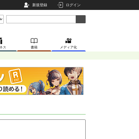
新規登録
ログイン
ネス
書籍
メディア化