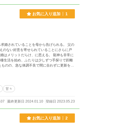
お気に入り追加
1
ら求婚されていることを母から告げられる。 父の
えのない好意を寄せられていることにさらに戸
同棲生活を始め、ふたりは少しずつ手探りで距離
含みます。
り
甘々
637
最終更新日 2024.01.10
登録日 2023.05.23
お気に入り追加
2