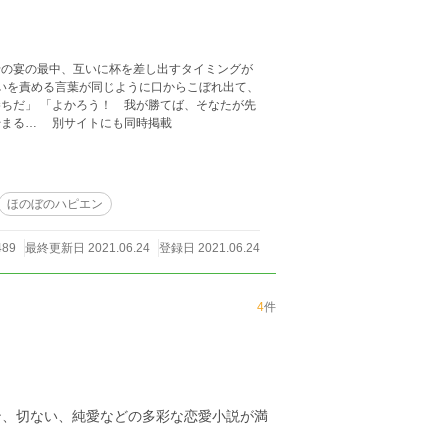
せの宴の最中、互いに杯を差し出すタイミングが
に我の杯を受けよ」 どちらが先に相手の酒を受け入れるかを決する、飲み比べが始まる… 別サイトにも同時掲載
ほのぼのハピエン
489
最終更新日 2021.06.24
登録日 2021.06.24
4
件
ン、切ない、純愛などの多彩な恋愛小説が満