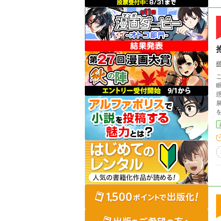
惑うだけだっ
を近付け
め