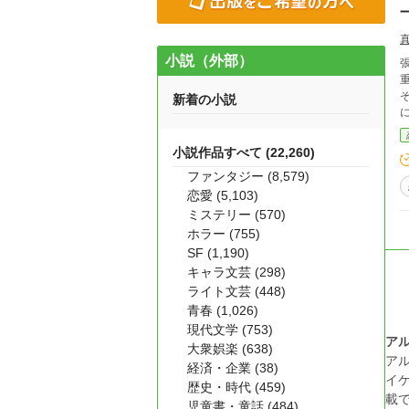
小説（外部）
重なった。 「俺の
そし
新着の小説
小説作品すべて (22,260)
ファンタジー (8,579)
恋愛 (5,103)
ミステリー (570)
ホラー (755)
SF (1,190)
キャラ文芸 (298)
ライト文芸 (448)
青春 (1,026)
現代文学 (753)
ア
大衆娯楽 (638)
ア
経済・企業 (38)
イ
歴史・時代 (459)
載
児童書・童話 (484)