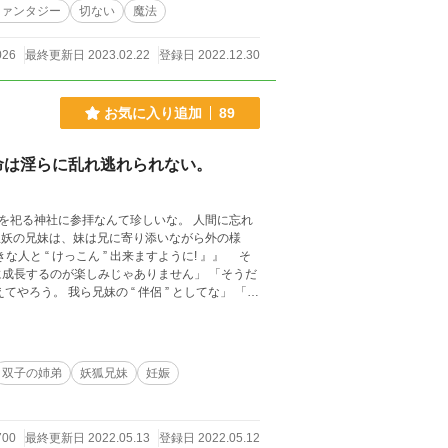
ファンタジー
切ない
魔法
026
最終更新日 2023.02.22
登録日 2022.12.30
お気に入り追加
89
命は淫らに乱れ逃れられない。
らを祀る神社に参拝なんて珍しいな。 人間に忘れ
えてやろう。 我ら兄妹の “ 伴侶 ” としてな」 「え
日はドキドキすることが起きそうな気がするんだ」
ある本坪鈴と繋がった鈴緒を姉弟で握り、ガラガ
双子の姉弟
妖狐兄妹
妊娠
来ますように!
700
最終更新日 2022.05.13
登録日 2022.05.12