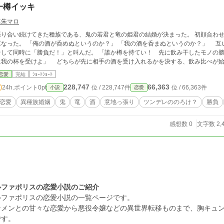
一樽イッキ
真朱マロ
張り合い続けてきた種族である、鬼の若君と竜の姫君の結婚が決まった。 初顔合わ
酒が呑めぬというのか？」 「我の酒を呑まぬというのか？」 互いを責める言葉が同じように口からこぼれ出て、
て同時に「勝負だ！」と叫んだ。 「誰か樽を持てい！ 先に飲み干したモノの勝ちだ」 「よかろう！ 我が勝てば、そなたが先
恋愛
完結
ｼｮｰﾄｼｮｰﾄ
228,747
66,363
24h.ポイント
0pt
位 / 228,747件
位 / 66,363件
小説
恋愛
恋愛
異種族婚姻
鬼
竜
酒
意地っ張り
ツンデレののろけ？
勝負
感想数 0
文字数 2,
ルファポリスの恋愛小説のご紹介
ルファポリスの恋愛小説の一覧ページです。
ケメンとの甘々な恋愛から悪役令嬢などの異世界転移ものまで、胸キュ
です。