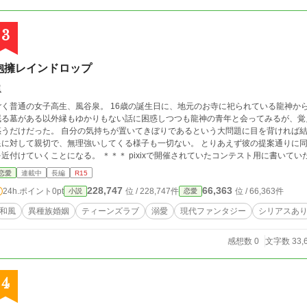
ーンライトノベルで同時掲載中です。
3
抱擁レインドロップ
梶
ごく普通の女子高生、風谷泉。 16歳の誕生日に、地元のお寺に祀られている龍神か
眠る墓がある以外縁もゆかりもない話に困惑しつつも龍神の青年と会ってみるが、覚
た。 自分の気持ちが置いてきぼりであるという大問題に目を背ければ結婚はメリットだらけ、に思える。 龍神も非常に
泉に対して親切で、無理強いしてくる様子も一切ない。 とりあえず彼の提案通りに
ていくことになる。 ＊＊＊ pixixで開催されていたコンテスト用に書いていたものの、急な体調不良で間に合わずに更新を止
ていた作品です。 ポンコツ龍神と現実主義女子高生のどうたら。 最後までのプロットはあるのでやれるところまでがんばれたらい
恋愛
連載中
長編
R15
いなの気概で少しずつ続けていきたい。 また、実在する伝承へのオマージュ要素を
228,747
66,363
24h.ポイント
0pt
位 / 228,747件
位 / 66,363件
小説
恋愛
和風
異種族婚姻
ティーンズラブ
溺愛
現代ファンタジー
シリアスあ
感想数 0
文字数 33,
4