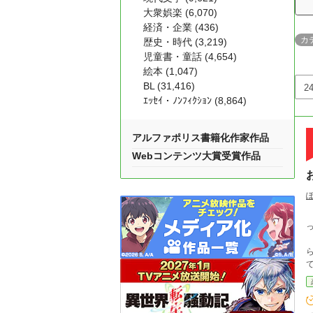
大衆娯楽 (6,070)
経済・企業 (436)
カ
歴史・時代 (3,219)
児童書・童話 (4,654)
絵本 (1,047)
BL (31,416)
ｴｯｾｲ・ﾉﾝﾌｨｸｼｮﾝ (8,864)
アルファポリス書籍化作家作品
Webコンテンツ大賞受賞作品
人間
け