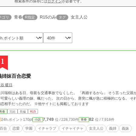
検索条件の保存には
ログイン
が必要です。
青春
R15のみ
女主人公
テゴリ
R指定
タグ
1
義姉妹百合恋愛
沢谷 暖日
瑞樹はある日、母親を交通事故でなくした。 「再婚するから」 そう言った父親が１ヶ月後連れてきたのは、新しい母親と、美人
らしい義理の妹、楓だった。 次の日から、唐突に楓が急に積極的になる。 それもそのはず、楓にとっての瑞樹は幼稚園の頃の
初恋相手だったのだ。 ※他サイトにも掲載しております
青春
完結
長編
R15
7,749
82
24h.ポイント
170pt
位 / 228,730件
位 / 7,918件
小説
青春
百合
恋愛
学園
イチャラブ
イチャイチャ
女主人公
義姉
義妹