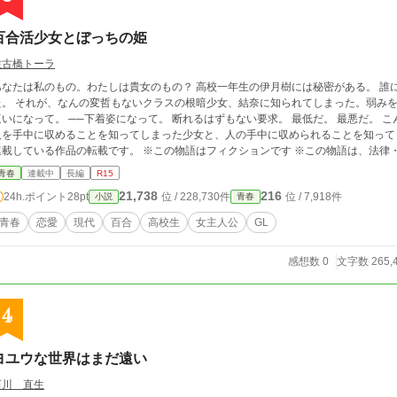
百合活少女とぼっちの姫
佐古橋トーラ
たは私のもの。わたしは貴女のもの？ 高校一年生の伊月樹には秘密がある。 誰にもバレたくない、バレてはいけないことだっ
、結奈に知られてしまった。弱みを握られてしまった。 ──土下座して。 ──四つん
なって。 ──下着姿になって。 断れるはずもない要求。 最低だ。 最悪だ。 こんなことさせられて好きになるわけないのに。
人を手中に収めることを知ってしまった少女と、人の手中に収められることを知ってしまった少女た
ている作品の転載です。 ※この物語はフィクションです ※この物語は、法律・法令に反する行為を容認・推奨するものではあ
りません。 ご注意ください。
青春
連載中
長編
R15
21,738
216
24h.ポイント
28pt
位 / 228,730件
位 / 7,918件
小説
青春
青春
恋愛
現代
百合
高校生
女主人公
GL
感想数 0
文字数 265,
4
ヨユウな世界はまだ遠い
石川 直生