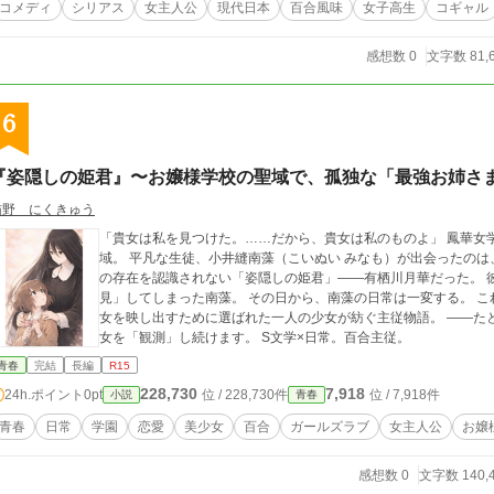
コメディ
シリアス
女主人公
現代日本
百合風味
女子高生
コギャル
感想数 0
文字数 81,
6
『姿隠しの姫君』〜お嬢様学校の聖域で、孤独な「最強お姉さ
猫野 にくきゅう
「貴女は私を見つけた。……だから、貴女は私のものよ」 鳳華女学院。 そこは美しき乙女たちが集う、箱庭の聖
域。 平凡な生徒、小井縫南藻（こいぬい みなも）が出会ったのは
の存在を認識されない「姿隠しの姫君」——有栖川月華だった。 彼女の孤独を、その圧倒的な存在感を、偶然「発
見」してしまった南藻。 その日から、南藻の日常は一変する。 これは、世界から消えかけていた一人の姫君と、彼
女を映し出すために選ばれた一人の少女が紡ぐ主従物語。 ——た
女を「観測」し続けます。 S文学×日常。百合主従。
青春
完結
長編
R15
228,730
7,918
24h.ポイント
0pt
位 / 228,730件
位 / 7,918件
小説
青春
青春
日常
学園
恋愛
美少女
百合
ガールズラブ
女主人公
お嬢
感想数 0
文字数 140,