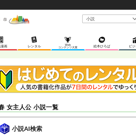
Web
稿漫画
レンタル
絵本ひろば
ビジ
コンテンツ大賞
春 女主人公 小説一覧
小説AI検索