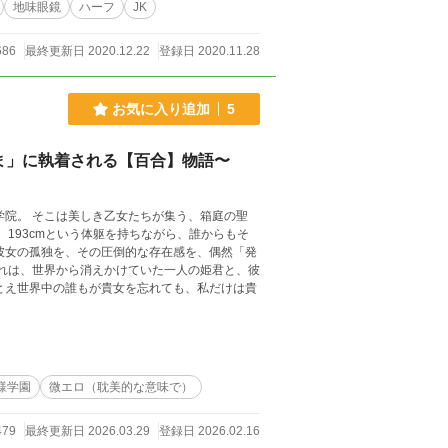
地味眼鏡
ハーフ
JK
686
最終更新日 2020.12.22
登録日 2020.11.28
お気に入り追加
5
ま」に執着される【百合】物語〜
、193cmという体躯を持ちながら、誰からもそ
とえ世界中の誰もが貴女を忘れても、私だけは貴
様学園
微エロ（耽美的な意味で）
479
最終更新日 2026.03.29
登録日 2026.02.16