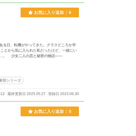
お気に入り追加
6
ある日、転機がやってきた。クラスどころか学
ことから気に入られた私だったけど、一緒にい
たら好きになってしまいそう……。でも、どうやら神崎さんにも秘密があるようで……。 少女二人の恋と秘密の物語――
東部シリーズ
512
最終更新日 2025.05.27
登録日 2023.06.30
お気に入り追加
0