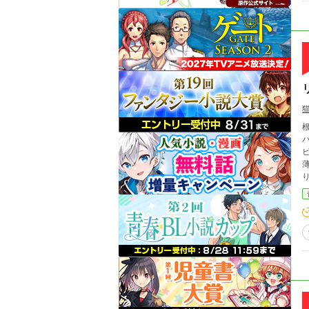
バス】
薄氷の日
り
レンチ
の