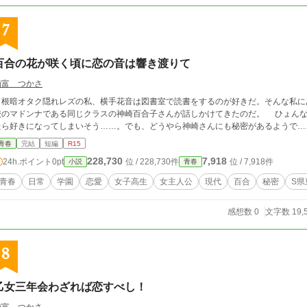
7
百合の花が咲く頃に恋の音は響き渡りて
楠富 つかさ
根暗オタク隠れレズの私、横手花音は図書室で読書をするのが好きだ。そんな私に
校のマドンナである同じクラスの神崎百合子さんが話しかけてきたのだ。 ひょんな
青春
完結
短編
R15
228,730
7,918
24h.ポイント
0pt
位 / 228,730件
位 / 7,918件
小説
青春
青春
日常
学園
恋愛
女子高生
女主人公
現代
百合
秘密
S県
感想数 0
文字数 19,
8
乙女三年会わざれば恋すべし！