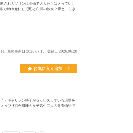
寸断されガソリンは高価で大人たちは入っていけ
で絆(女)は白川(男)と白川の彼女？青と、生き
511
最終更新日 2026.07.15
登録日 2026.06.28
お気に入り追加
4
女子・ギャリソン時子がセッ〇スしている現場を
ちょっぴり百合風味の女子高生二人の青春物語で