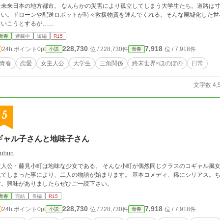
近未来日本の地方都市。 なんらかの災害により孤立してしまう大学生たち。道路は
ない。ドローンや配送ロボットが時々救援物資を運んでくれる。そんな廃墟化した世界
ていこうとするが……
青春
連載中
短編
R15
228,730
7,918
24h.ポイント
0pt
位 / 228,730件
位 / 7,918件
小説
青春
青春
恋愛
女主人公
大学生
三角関係
終末世界×ほのぼの
日常
文字数 4,
5
ギャル子さんと地味子さん
unhon
主人公・藤見小町は地味な少女である。 そんな小町が偶然同じクラスのコギャル風
見てしまった事により、二人の物語が始まります。 基本コメディ、稀にシリアス。
す。興味がありましたらぜひご一読下さい。
青春
完結
長編
R15
228,730
7,918
24h.ポイント
0pt
位 / 228,730件
位 / 7,918件
小説
青春