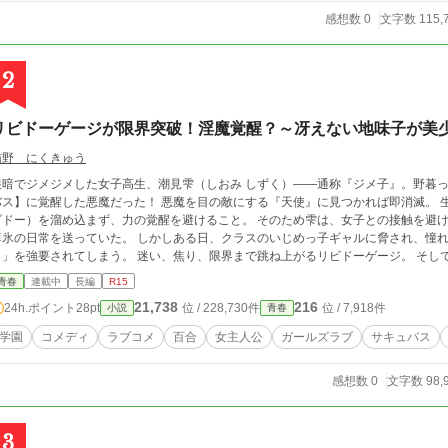
感想数 0
文字数 115,
2
リビドーゲージが限界突破！淫魔覚醒？～冴えない地味子が美
猫野 にくきゅう
根暗でジメジメした女子高生、潮見雫（しおみ しずく）——通称『ジメ子』。野暮
に覚醒した悪魔だった！ 悪魔を目の敵にする『天使』に見つかれば即消滅。 生き延びるための条件はただ一つ、性的興奮（リ
ビドー）を溜め込まず、力の覚醒を避けること。 そのため雫は、女子との接触を避
常を送っていた。 しかしある日、クラスのいじめっ子ギャルに脅され、憧れの完璧超人・美少女生徒会長の「スカートめく
」を強要されてしまう。 迷い、焦り、限界まで跳ね上がるリビドーゲージ。 そして―― 「……あら、いけない子。学校にそんなハ
な下着をつけてくるなんて」 ゲージ100％突破、完全覚醒。 よわよわジメ子は、超絶肉食サキュバスへと変貌する！ 昨日まで
青春
連載中
長編
R15
いじめっ子も、お堅い会長も、私の愛の虜（奴隷）にしてあげます♪ しかし、調子に乗って力を使っていると天使に見つかるリスク
21,738
216
24h.ポイント
28pt
位 / 228,730件
位 / 7,918件
小説
青春
も上昇してしまう。 絶対に負けられない（？）学園百合ハーレムコメディ、開幕！
学園
コメディ
ラブコメ
百合
女主人公
ガールズラブ
サキュバス
感想数 0
文字数 98,
3