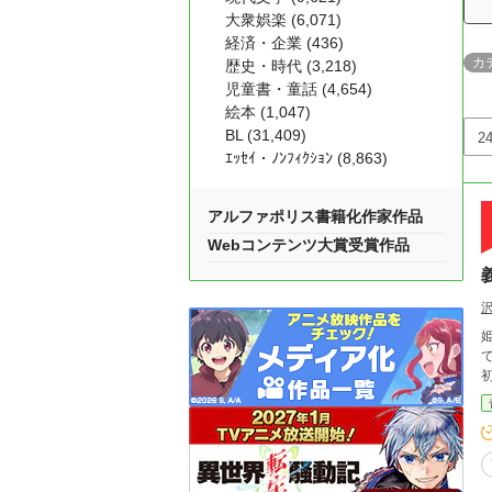
大衆娯楽 (6,071)
経済・企業 (436)
カ
歴史・時代 (3,218)
児童書・童話 (4,654)
絵本 (1,047)
BL (31,409)
ｴｯｾｲ・ﾉﾝﾌｨｸｼｮﾝ (8,863)
アルファポリス書籍化作家作品
Webコンテンツ大賞受賞作品
姫川
で可愛