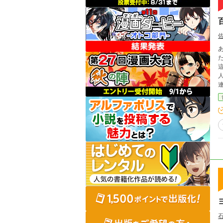
あな
た。 それが、なんの変哲もないクラスの根暗少女
這いに
連載し