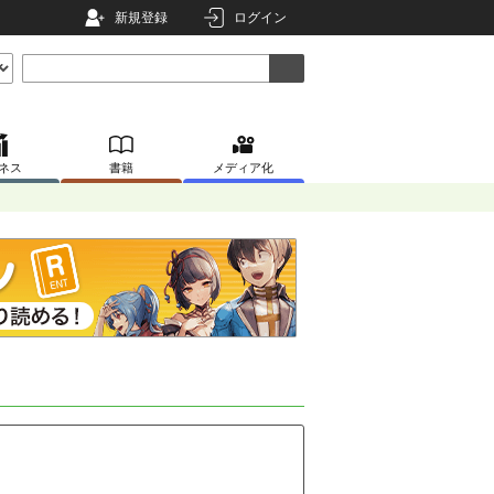
新規登録
ログイン
ネス
書籍
メディア化