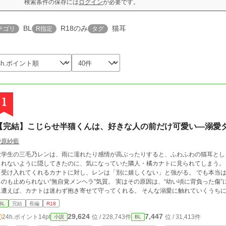
検索条件の保存には
ログイン
が必要です。
BL
R18のみ
猫耳
テゴリ
R指定
タグ
1
【完結】こじらせ半猫くんは、好きな人の前だけ可愛い―溺愛
砂原紗藍
大学生の三毛乃レンは、雨に濡れたり感情が高ぶったりすると、ふわふわの猫耳としっぽが勝
れないように隠してきたのに、気になっていた隣人・橘カナトに見られてしまう。 「お前は、そのままで可愛い」 そう言って優
く受け入れてくれるカナトに対し、レンは「別に嬉しくない」と強がる。 でも本当
のも止められない“無自覚メンヘラ”気質。 実はその原因は、“幼い頃に背負った傷”にあった。 半猫姿を狙われて怯え
に遭えば、カナトは迷わず抱き寄せて守ってくれる。 そんな溺愛に触れていくうちに
―。 「カナトさんがいないと、やだ。置いてかないでね」 「置いていかない。絶対に」 「……約束？」 「約束する
BL
完結
長編
R18
レンにデレデレになりがちなカナト。 耳もしっぽも、心も体も――お互いを独り占め
29,624
7,447
24h.ポイント
14pt
位 / 228,743件
位 / 31,413件
小説
BL
したくて、手放せない。 こじらせ半猫男子と、一途に溺愛するダーリンの、甘々ラ