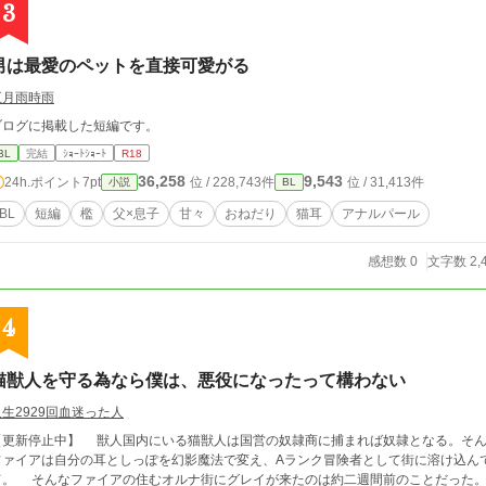
3
男は最愛のペットを直接可愛がる
五月雨時雨
ブログに掲載した短編です。
BL
完結
ｼｮｰﾄｼｮｰﾄ
R18
36,258
9,543
24h.ポイント
7pt
位 / 228,743件
位 / 31,413件
小説
BL
BL
短編
檻
父×息子
甘々
おねだり
猫耳
アナルパール
感想数 0
文字数 2,
4
猫獣人を守る為なら僕は、悪役になったって構わない
人生2929回血迷った人
】 獣人国内にいる猫獣人は国営の奴隷商に捕まれば奴隷となる。そんな法律が出来てから早二十年。 猫獣人である
ファイアは自分の耳としっぽを幻影魔法で変え、Aランク冒険者として街に溶け込ん
が来たのは約二週間前のことだった。 グレイとは、冒険者として活動しながらも猫