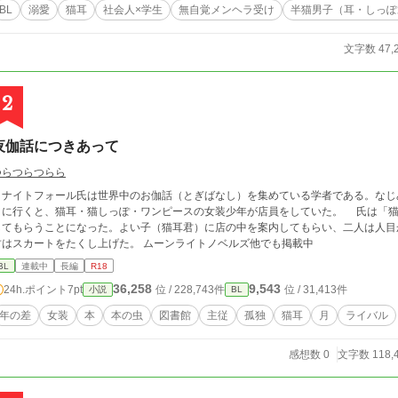
BL
溺愛
猫耳
社会人×学生
無自覚メンヘラ受け
半猫男子（耳・しっぽ
文字数 47,
2
夜伽話につきあって
つらつらつらら
ナイトフォール氏は世界中のお伽話（とぎばなし）を集めている学者である。なじ
りに行くと、猫耳・猫しっぽ・ワンピースの女装少年が店員をしていた。 氏は「猫
してもらうことになった。よい子（猫耳君）に店の中を案内してもらい、二人は人目
君はスカートをたくし上げた。 ムーンライトノベルズ他でも掲載中
BL
連載中
長編
R18
36,258
9,543
24h.ポイント
7pt
位 / 228,743件
位 / 31,413件
小説
BL
年の差
女装
本
本の虫
図書館
主従
孤独
猫耳
月
ライバル
感想数 0
文字数 118,