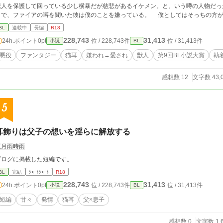
獣人を保護して回っている少し横暴だが慈悲があるイケメン。と、いう噂の人物だっ
で、ファイアの噂を聞いた彼は僕のことを嫌っている。 僕としてはそっちの方が都合がいいんだけどね。 それに僕は好かれた
いなんて思っていない。……思っちゃいけない。 僕は皆を守るんだから。守らな
BL
連載中
長編
R18
になることだって厭わない。
228,743
31,413
24h.ポイント
0pt
位 / 228,743件
位 / 31,413件
小説
BL
悪役
ファンタジー
猫耳
嫌われ→愛され
獣人
第9回BL小説大賞
執
感想数 12
文字数 43,
5
耳飾りは父子の想いを淫らに解放する
五月雨時雨
ブログに掲載した短編です。
BL
完結
ｼｮｰﾄｼｮｰﾄ
R18
228,743
31,413
24h.ポイント
0pt
位 / 228,743件
位 / 31,413件
小説
BL
短編
甘々
発情
猫耳
父×息子
感想数 0
文字数 1,