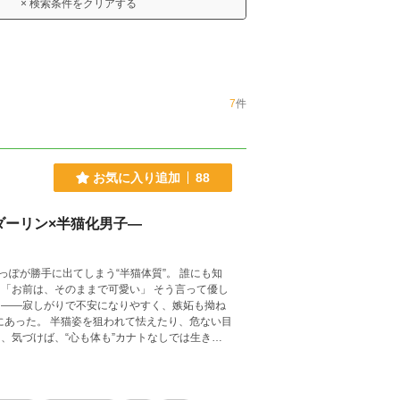
× 検索条件をクリアする
7
件
お気に入り追加
88
ダーリン×半猫化男子―
手に出てしまう“半猫体質”。 誰にも知
し
は――寂しがりで不安になりやすく、嫉妬も拗ね
たり、危ない目
、気づけば、“心も体も”カナトなしでは生きて
ブストーリー。