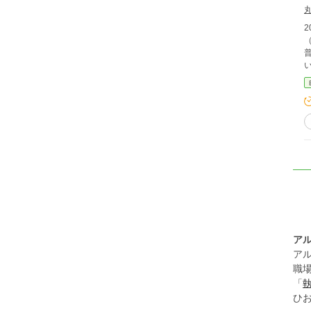
（
普通オッサン
ア
ア
職
「
ひ