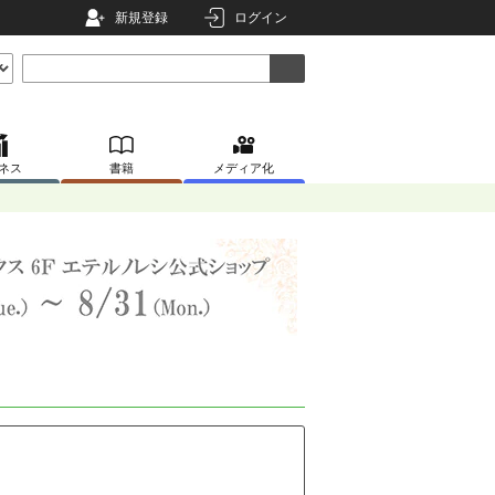
新規登録
ログイン
ネス
書籍
メディア化