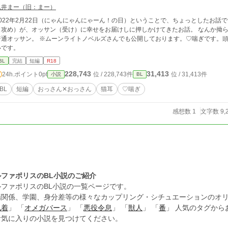
丸井まー（旧：まー）
2022年2月22日（にゃんにゃんにゃーん！の日）ということで、ちょっとしたお話
攻め）が、オッサン（受け）に幸せをお届けしに押しかけてきたお話。 なんか拗らせてるダンディーなオッサン✕疲れた男前より
。 ※ムーンライトノベルズさんでも公開しております。♡喘ぎです。頭を空っぽにして、お楽しみいただけますと嬉し
いです。
BL
完結
短編
R18
228,743
31,413
24h.ポイント
0pt
位 / 228,743件
位 / 31,413件
小説
BL
BL
短編
おっさん✕おっさん
猫耳
♡喘ぎ
感想数 1
文字数 9,
ルファポリスのBL小説のご紹介
ルファポリスのBL小説の一覧ページです。
場関係、学園、身分差等の様々なカップリング・シチュエーションのオリ
執着
」 「
オメガバース
」 「
悪役令息
」 「
獣人
」 「
番
」 人気のタグか
お気に入りの小説を見つけてください。