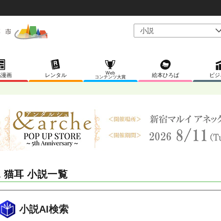
Web
稿漫画
レンタル
絵本ひろば
ビジ
コンテンツ大賞
L 猫耳 小説一覧
小説AI検索