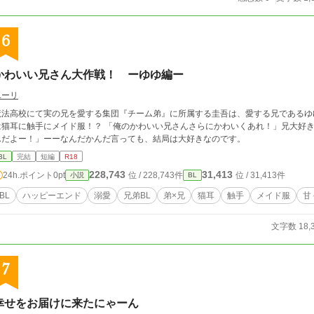
6
かわいい兄さん大作戦！ ーゆゆ編ー
ユーリ
魔法高校にて実の兄を愛する集団『チーム弟』に所属する圭吾は、愛する兄であるゆ
は猫耳に触手にメイド服！？ 「俺のかわいい兄さんさらにかわいくあれ！」兄大好
んだよー！」ーーなんだかんだ言っても、結局は大好きなのです。
BL
完結
短編
R18
228,743
31,413
24h.ポイント
0pt
位 / 228,743件
位 / 31,413件
小説
BL
BL
ハッピーエンド
溺愛
兄弟BL
弟×兄
猫耳
触手
メイド服
甘
文字数 18,
7
幸せをお届けに来たにゃーん