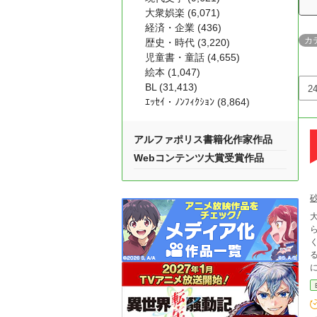
大衆娯楽 (6,071)
経済・企業 (436)
カ
歴史・時代 (3,220)
児童書・童話 (4,655)
絵本 (1,047)
BL (31,413)
ｴｯｾｲ・ﾉﾝﾌｨｸｼｮﾝ (8,864)
アルファポリス書籍化作家作品
Webコンテンツ大賞受賞作品
ら
る
いけなくて―
よ」 レンを守り甘やかす一方で、嫉妬や拗ねる