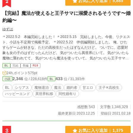
2
お気に入り追加
5,885
【完結】魔法が使えると王子サマに溺愛されるそうです〜婚
約編〜
ゆずは
＊2022.5.2 本編完結しました！ ＊2022.5.15 完結しました。今後、リクエス
ト、小話を不定期で掲載予定。 ＊2022.5.22 伴侶編開始しました。 俺、ひた
すらゲームが好きな、ただの高校生だったはずなんだけど。 ついでに、恋愛対
象も女の子のはずだったんだけど。 気がついたら異世界にいて。 気がついたら
魔物に襲われてて。 気がついたら魔法を使っていて。 気がついたら王子サマか
ら溺愛されて…ました？ 俺、杉原瑛、１７歳。 結局、俺も、その王子サマを大
BL
完結
長編
R18
好きになってしまったので。 この異世界で、魔法とゲーム知識でなんとかした
24h.ポイント
575pt
いと思います。 ＊＊＊＊＊＊＊＊＊＊ ＊Ｒ１８表現は予告なく入ります。 ＊ム
2,346
433
位 / 228,618件
位 / 31,393件
小説
BL
ーンライトノベルズさんでも掲載しています。 ＊リクエスト受付中。
BL
シリアス
魔物退治
魔法
婚約者
甘エロ
王子✕高校生
ハッピーエンド
異世界転移
同性婚有り
感想数 543
文字数 1,346,329
最終更新日 2023.12.25
登録日 2021.02.18
3
お気に入り追加
1,375