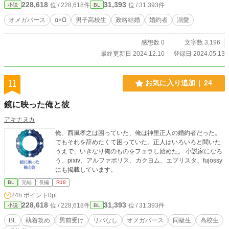
228,618
31,393
位 / 228,618件
位 / 31,393件
小説
BL
オメガバース
α×Ω
男子高校生
政略結婚
婚約者
溺愛
感想数 0
文字数 3,196
最終更新日 2024.12.10
登録日 2024.05.13
11
お気に入り追加
24
鏡に映った俺と彼
アキナヌカ
俺、西風孝之は困っていた、俺は神里正人の婚約者だった。
でもそれを辞めたくて困っていた。正人はいろいろと聞いた
うえで、いきなり俺のものをフェラし始めた。 小説家になろ
う、pixiv、アルファポリス、カクヨム、エブリスタ、fujossy
にも掲載しています。
BL
完結
長編
R18
24h.ポイント
0pt
228,618
31,393
位 / 228,618件
位 / 31,393件
小説
BL
BL
執着攻め
男前受け
リバなし
オメガバース
同級生
高校生