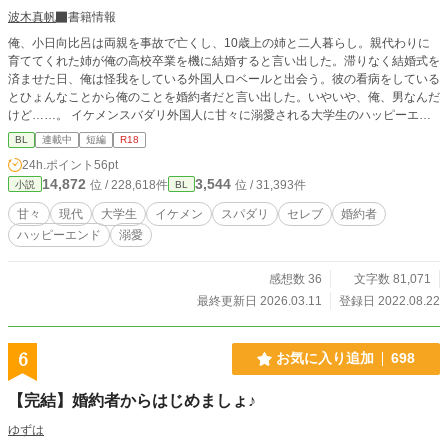
波木真帆
書籍情報
俺、小日向比呂は両親を事故で亡くし、10歳上の姉と二人暮らし。親代わりに
育ててくれた姉が俺の高校卒業を機に結婚すると言い出した。滞りなく結婚式を
済ませた日、俺は怪我をしている外国人ロベールと出会う。彼の看病をしている
とひょんなことから俺のことを婚約者だと言い出した。いやいや、俺、男なんだ
けど……。 イケメンスバダリ外国人に甘々に溺愛される大学生のハッピーエン
ド小説です。 R18には※つけます。
BL
連載中
短編
R18
24h.ポイント
56pt
14,872
3,544
位 / 228,618件
位 / 31,393件
小説
BL
甘々
現代
大学生
イケメン
スパダリ
セレブ
婚約者
ハッピーエンド
溺愛
感想数 36
文字数 81,071
最終更新日 2026.03.11
登録日 2022.08.22
6
お気に入り追加
698
【完結】婚約者からはじめましょ♪
ゆずは