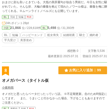
おまけに顔も良いときている。大抵の美辞麗句が似合う男前だ。今日も女性に騒
がれていた。そんな折、大輪の薔薇を抱えて現れたノワール様は、薔薇を俺に贈
ってくれる。※ムーンライトノベルズにも公開しています。
BL
完結
短編
R18
24h.ポイント
28pt
21,866
5,498
位 / 228,618件
位 / 31,393件
小説
BL
BL
短編
ハッピーエンド
処女喪失
結婚初夜
騎士
婚約者
平凡受け
美形攻め
感想数 0
文字数 5,536
最終更新日 2025.07.31
登録日 2025.07.31
8
お気に入り追加
99
オメガバース（タイトル仮
小夜時雨
オメガだと思ったらベータだったっていう話。 ※不定期更新。念のためR指定に
してます。 また、うまいこと行かなかった場合、下げることもありますので
ご注意ください。
BL
連載中
短編
R18