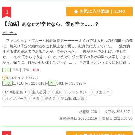
1
お気に入り追加
2,343
【完結】あなたが幸せなら、僕も幸せ……？
カシナシ
ファルシュカ・ブルーム侯爵家長男ーーーーオメガではあるものの跡取りの僕
は、婿入り予定の婚約者をこれ以上なく愛し、献身的に支えていた。 魅力的
すぎる彼の婚約者であることが、幸せだった。 彼が幸せであれば、僕も幸
せ。 心の底からそう思っていたのだが、僕の双子の弟が学園へ入学してきて
から、徐々に、何かが狂い出していった……。 ※ざまぁというより自業自得？
※主人公は美人受け ※オメガバースの設定をお借りしています。初めてのお方
BL
完結
長編
R18
でも大丈夫と思われます。ふんわりオメガバ。多分…… ※女性向けHOTランキ
24h.ポイント
775pt
ング5位、ありがとうございます！:+.ﾟ(*´□`*)ﾟ.+: ※また、第13回BL大賞の応援
1,718
301
位 / 228,618件
位 / 31,393件
小説
BL
もありがとうございました。9位&奨励賞頂きました！(●′ω`人′ω`●)
R18要素あり
主人公受け
魔術
ファンタジー
ざまぁ？
オメガバース
学園
婚約者
第13回BL大賞
感想数 128
文字数 308,807
最終更新日 2025.12.16
登録日 2025.10.30