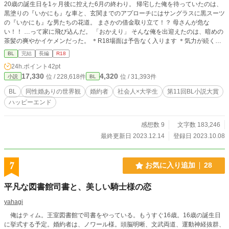
20歳の誕生日を1ヶ月後に控えた6月の終わり。 帰宅した俺を待っていたのは、
黒塗りの『いかにも』な車と、玄関までのアプローチにはサングラスに黒スーツ
の『いかにも』な男たちの花道。 まさかの借金取り立て！？ 母さんが危な
い！！ …って家に飛び込んだ。 「おかえり」 そんな俺を出迎えたのは、暗めの
茶髪の爽やかイケメンだった。 ＊R18場面は予告なく入ります ＊気力が続くま
では定期更新頑張りたいです
BL
完結
長編
R18
24h.ポイント
42pt
17,330
4,320
位 / 228,618件
位 / 31,393件
小説
BL
BL
同性婚ありの世界観
婚約者
社会人×大学生
第11回BL小説大賞
ハッピーエンド
感想数 9
文字数 183,246
最終更新日 2023.12.14
登録日 2023.10.08
7
お気に入り追加
28
平凡な図書館司書と、美しい騎士様の恋
yahagi
俺はティム。王室図書館で司書をやっている。もうすぐ16歳。16歳の誕生日
に挙式する予定。婚約者は、ノワール様。頭脳明晰、文武両道、運動神経抜群、