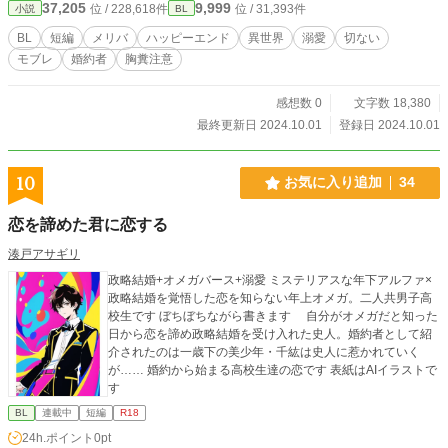
37,205
9,999
位 / 228,618件
位 / 31,393件
小説
BL
BL
短編
メリバ
ハッピーエンド
異世界
溺愛
切ない
モブレ
婚約者
胸糞注意
感想数 0
文字数 18,380
最終更新日 2024.10.01
登録日 2024.10.01
10
お気に入り追加
34
恋を諦めた君に恋する
湊戸アサギリ
政略結婚+オメガバース+溺愛 ミステリアスな年下アルファ×
政略結婚を覚悟した恋を知らない年上オメガ。二人共男子高
校生です ぼちぼちながら書きます 自分がオメガだと知った
日から恋を諦め政略結婚を受け入れた史人。婚約者として紹
介されたのは一歳下の美少年・千紘は史人に惹かれていく
が…… 婚約から始まる高校生達の恋です 表紙はAIイラストで
す
BL
連載中
短編
R18
24h.ポイント
0pt