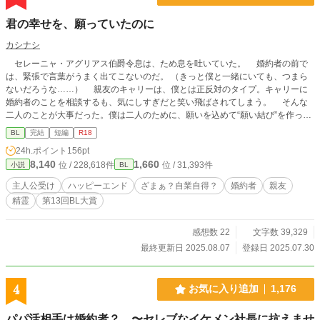
君の幸せを、願っていたのに
カシナシ
セレーニャ・アグリアス伯爵令息は、ため息を吐いていた。 婚約者の前で
は、緊張で言葉がうまく出てこないのだ。 （きっと僕と一緒にいても、つまら
ないだろうな……） 親友のキャリーは、僕とは正反対のタイプ。キャリーに
婚約者のことを相談するも、気にしすぎだと笑い飛ばされてしまう。 そんな
二人のことが大事だった。僕は二人のために、願いを込めて“願い結び”を作って
いたのに……。 ※エロは番外編にて。本編にはありません ※主人公は綺麗系受
BL
完結
短編
R18
け ※三万字くらい。さっくりお読みいただけます。たぶん
24h.ポイント
156pt
8,140
1,660
位 / 228,618件
位 / 31,393件
小説
BL
主人公受け
ハッピーエンド
ざまぁ？自業自得？
婚約者
親友
精霊
第13回BL大賞
感想数 22
文字数 39,329
最終更新日 2025.08.07
登録日 2025.07.30
4
お気に入り追加
1,176
パパ活相手は婚約者？ 〜セレブなイケメン社長に抗えませ