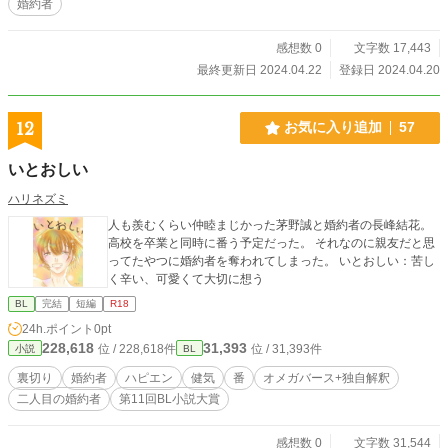
婚約者
感想数 0
文字数 17,443
最終更新日 2024.04.22
登録日 2024.04.20
12
お気に入り追加
57
いとおしい
ハリネズミ
人も羨むくらい仲睦まじかった茅野誠と婚約者の長峰結花。
高校を卒業と同時に番う予定だった。 それなのに親友だと思
ってたやつに婚約者を奪われてしまった。 いとおしい：苦し
く辛い、可愛くて大切に想う
BL
完結
短編
R18
24h.ポイント
0pt
228,618
31,393
位 / 228,618件
位 / 31,393件
小説
BL
裏切り
婚約者
ハピエン
健気
番
オメガバース+独自解釈
二人目の婚約者
第11回BL小説大賞
感想数 0
文字数 31,544