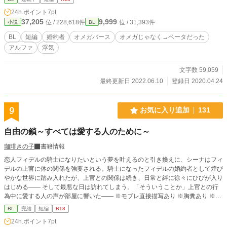
24h.ポイント
7pt
37,205
9,999
位 / 228,618件
位 / 31,393件
小説
BL
BL
短編
婚約者
オメガバース
オメガじゃなく→ベータだった
アルファ
浮気
文字数 59,059
最終更新日 2022.06.10
登録日 2020.04.24
9
お気に入り追加
131
自由の鎖～すべては愛する人のために～
珈琲きの子
書籍情報
恋人フィデルの騎士になりたいという夢を叶えるのと引き換えに、シーナはフィ
デルの上官に体の関係を強要される。騎士になったフィデルの婚約者として煌び
やかな世界に踏み入れたが、上官との関係は続き、日常と絆に徐々にひびが入り
はじめる―― そして最悪な日は訪れてしまう。「そういうことか」上官との行
為中に愛する人の声が部屋に響いた―― ※モブレ直接描写あり ※胸糞あり ※メ
リバ（作者的ハッピーエンド） ※モブレアンソロに載せていた作品です
BL
完結
短編
R18
24h.ポイント
7pt