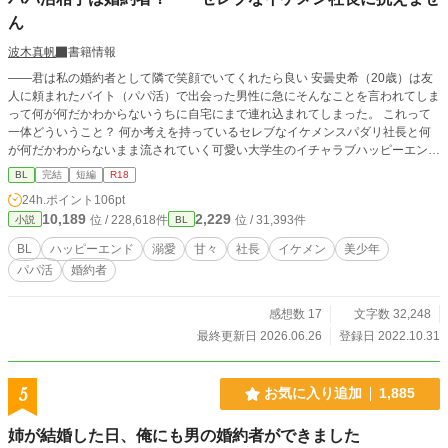
ん
波木真帆
書籍情報
――君は私の婚約者として隣で笑顔でいてくれたら良い 安曇史希（20歳）は友
人に頼まれたバイト（パパ活）で出会った男性に急にそんなことを言われてしま
って何が何だかわからないうちに自宅にまで連れ込まれてしまった。 これって
一体どういうこと？ 何か考えを持っているセレブなイケメンスパダリ社長と何
が何だかわからないまま流されていく可愛い大学生のイチャラブハッピーエンド
小説です。 R18には※つけます。
BL
完結
短編
R18
24h.ポイント
106pt
10,189
2,229
位 / 228,618件
位 / 31,393件
小説
BL
BL
ハッピーエンド
溺愛
甘々
社長
イケメン
美少年
パパ活
婚約者
感想数 17
文字数 32,248
最終更新日 2026.06.26
登録日 2022.10.31
5
お気に入り追加
1,885
姉が結婚した日、俺にも男の婚約者ができました