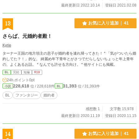
最終更新日 2022.10.14
登録日 2021.02.08
13
お気に入り追加
41
さらば、元婚約者殿！
Kyrie
ターナー王国の地方領主の息子が婚約者を連れ帰ってきた！ * 「気がついたら婚
約してた？！」的な。 綺麗め年下青年とがさつでだらしないちょっと年上青年
の、よくあるお話。 * なんでも許せる方向け。 * 他サイトにも掲載。
BL
完結
短編
R18
24h.ポイント
0pt
228,618
31,393
位 / 228,618件
位 / 31,393件
小説
BL
BL
ファンタジー
婚約者
感想数 1
文字数 15,978
最終更新日 2020.11.19
登録日 2020.11.15
14
お気に入り追加
41