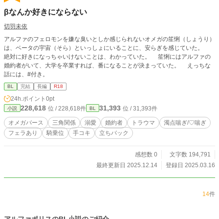
βなんか好きにならない
切羽未依
アルファのフェロモンを嫌な臭いとしか感じられないオメガの笙悧（しょうり）
は、ベータの宇宙（そら）といっしょにいることに、安らぎを感じていた。
絶対に好きになっちゃいけないことは、わかっていた。 笙悧にはアルファの
婚約者がいて、大学を卒業すれば、番になることが決まっていた。 えっちな
話には、#付き。
BL
完結
長編
R18
24h.ポイント
0pt
228,618
31,393
位 / 228,618件
位 / 31,393件
小説
BL
オメガバース
三角関係
溺愛
婚約者
トラウマ
濁点喘ぎ/♡喘ぎ
フェラあり
騎乗位
手コキ
立ちバック
感想数 0
文字数 194,791
最終更新日 2025.12.14
登録日 2025.03.16
14
件
アルファポリスのBL小説のご紹介