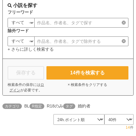
小説を探す
フリーワード
除外ワード
+ さらに詳しく検索する
保存する
14
件を検索する
検索条件の保存には
ロ
× 検索条件をクリアする
グイン
が必要です。
BL
R18のみ
婚約者
カテゴリ
R指定
タグ
14
件