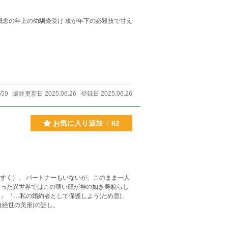
受け 攻が年下の必殺技で甘え
559
最終更新日 2025.06.26
登録日 2025.06.26
お気に入り追加
82
すく）。 パートナーもいないが、このまま一人
らった異世界ではこの薄い顔が神の如き美貌らし
」 「…私の婚約者として保護しよう(ため息)」
は絶世の美形)の話し。