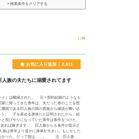
× 検索条件をクリアする
12
件
お気に入り追加
2,811
巨人族の夫たちに溺愛されてます
ーイ）は離縁された。 元々契約結婚のようなも
実家に帰ってきた青年は、夫だった者のことを想
に隣国である巨人族の国の貴族から縁談が舞い込
いう。 子を産める身体だと証明されたから、結
いと投げやりになっていた青年は条件をつけた。
であれば嫁ぎます」 巨人族からも条件が提示さ
人族は青年より遥かに身体が大きい。もしかした
わなかった。だって彼は……。 注：巨人族の