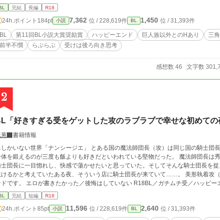
夫たち以外との性行為が最初の頃あります。最初の頃は不憫です。
BL
完結
長編
R18
バツ一の青年（結婚後天使になる）のとろとろ溺愛らぶらぶハッ
7,362
1,450
24h.ポイント
184pt
位 / 228,619件
位 / 31,393件
小説
BL
ッピーエンドになるのでご安心を。溺愛要員がもう一人増えます
ます。ご了承ください。 天使シリーズです。説明についてはfujossyを参照のこと→https://fujossy.jp/books/1786
BL
第11回BL小説大賞奨励賞
ハッピーエンド
巨人族以外とのHあり
三角
8 中華ファンタジー／天使シリーズ／受け視点／経産夫／巨根／産卵／溺愛／乳首責め／アナル責め／結腸責め／
前半不憫
らぶらぶ
受けは後ろ向き思考
おもらし（小スカ）／潮吹き／総受け／授乳プレイ／舌フェラ／
妊娠？ イラストはNEOZONEさんにお願いしました。向かって左から、偉明、リューイ、明輝です。 12/25 第11
回BL小説大賞奨励賞ありがとうございました！
感想数 46
文字数 301,
2
BL「好きすぎる受をゲットした攻のラブラブで幸せな初めての
浅葱
書籍情報
男しかいない世界「ナンシージエ」 とある国の魔法師団長（攻）は同じ国の騎士団長
身体を鍛えるのが三度も飯よりも好きだといわれている堅物だった。 魔法師団長は
騎士団長に一目惚れし、快感で蕩かせたいと思っていた。そしてそんな騎士団長を捉
けるかと考えていたある夜、そういう店に騎士団長が来ていて……。 美形執着攻（蛇族）×ガチムチ受（人族） 安定のハッピーエ
です。 エロが書きたかった／後悔はしていない R18BL／ガチムチ受／ハッピーエンド／溺愛／ヘミペニス／いっぱい舐めちゃう
／乳首攻め／とろとろに溶けちゃう／ワンナイトラブ？
BL
完結
短編
R18
11,596
2,640
24h.ポイント
85pt
位 / 228,619件
位 / 31,393件
小説
BL