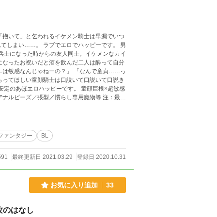
しまい……。 ラブでエロでハッピーです。 男
 兵士になった時からの友人同士。イケメンなカイ
になったお祝いだと酒を飲んだ二人は酔って自分
エは敏感なんじゃねーの？」 「なんで童貞……っ
らってほしい童顔騎士は口説いて口説いて口説き
エロハッピーです。 童顔巨根×超敏感
ビーズ／張型／慣らし専用魔物等 注：最初
してくださいませ。 「冴えない～」
して、「天使さまの愛で方」をfujossyに載せ
回fujossy小説大賞・
ssy小説大賞・春」二次選考通過しましたー♪
ファンタジー
BL
591
最終更新日 2021.03.29
登録日 2020.10.31
お気に入り追加
33
攻のはなし