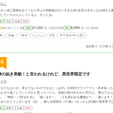
かなこ
さい頃に面倒をみてくれた年上の幼馴染がだいすきな攻×近所のきれいなお姉さん概念の年上の幼馴染
倒していちゃらぶしているよ。やったね。
BL
完結
短編
R18
37,205
9,999
24h.ポイント
7pt
位 / 228,619件
位 / 31,393件
小説
BL
BL
短編
♡喘ぎ
らぶらぶ
日常
年下攻め×年上受け
感想数 0
文字数 9,
6
神の如き美貌！と言われるけれど、異世界限定です
ミツヤ
冴えてもないが、冴えてないわけでもない（はず）の40代サラリーマン・鈴木佑（た
のんびり過ごしていくのかと思っていたら、何故か投げ出された空の上。 助けても
い。 「神様！！(拝まれる)」「違います！」 「人を惑わせる魔物か？」「違います！
「ありがとうございます（涙）」 拗らせ前国主（27歳）×おっさん(42歳※異世界で
BL
連載中
長編
R18