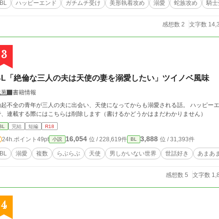
BL
ハッピーエンド
ガチムチ受け
美形執着攻め
溺愛
蛇族攻め
騎士
感想数 2
文字数 14,
3
BL「絶倫な三人の夫は天使の妻を溺愛したい」ツイノベ風味
浅葱
書籍情報
起不全の青年が三人の夫に出会い、天使になってからも溺愛される話。 ハッピーエンドしか書かない。
で、連載する際にはこちらは削除します（書けるかどうかはまだわかりません）
BL
完結
短編
R18
16,054
3,888
24h.ポイント
49pt
位 / 228,619件
位 / 31,393件
小説
BL
BL
溺愛
複数
らぶらぶ
天使
男しかいない世界
世話好き
あまあ
感想数 5
文字数 1,
4