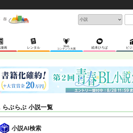
Web
稿漫画
レンタル
絵本ひろば
ビジ
コンテンツ大賞
L らぶらぶ 小説一覧
小説AI検索