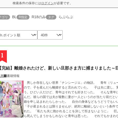
検索条件の保存には
ログイン
が必要です。
BL
R18のみ
らぶらぶ
テゴリ
R指定
タグ
1
【完結】離婚されたけど、新しい旦那さま方に捕まりました～
浅葱
書籍情報
男しか存在しない世界「ナンシージエ」の物語。 青年（リュ
ので、子を産んだら離婚すると言われていた。 子は夫に渡し、
う。ひどい人だけど、青年はそれでも好きだった。 そんな青年
んだ。彼らの国では夫が複数に妻が一人というのが当たり前だと
婚を申し込まれたらしかった。 自分の身体などもうどうでもい
「子が産まれるとは限りませんが、絶対に離縁しないという条件
れた。 「私たち夫に抱かれることを決して拒まないように」 巨
ら死んでしまうかもしれないと青年は思った。 それでもかま