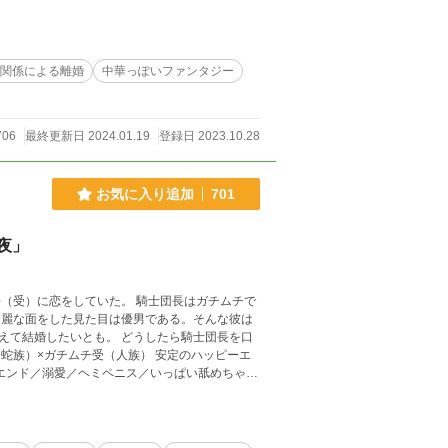
 巨人族の夫たち４人（＋α？は終わりの方）×
ピーエンドです。（最後には子どもも含めてのハ
） ＋αとの性行為を含む場面には※がついてい
関係による離婚
中華っぽいファンタジー
夫に見守られながらのえっち？（愛は溢れてる／
706
最終更新日 2024.01.19
登録日 2023.10.28
お気に入り追加
701
夜」
（受）に恋をしていた。 騎士団長はガチムチで
秀麗な面をした見た目は優男である。そんな彼は
えて結婚したいとも。 どうしたら騎士団長を口