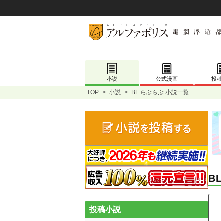
小説
公式漫画
投
TOP
>
小説
>
BL らぶらぶ 小説一覧
B
投稿小説