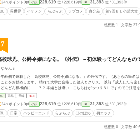
228,619
31,393
24h.ポイント
0pt
位 / 228,619件
位 / 31,393件
小説
BL
BL
異世界
イケメン
らぶらぶ
ラブコメ
身分差
第9回ＢＬ小説大賞
感想数 1
文字数 37,
7
高校球児、公爵令嬢になる。《外伝》～初体験ってどんなもの
るなかふぇ
全年齢側で連載した「高校球児、公爵令嬢になる。」の外伝です。（あちらの筆名は
ることをお勧めします。 晴れて大学に合格した健人とクリス。 以前「成人したら楽
はどんどん積極的に……？？ 本編とは違い、こちらはがっつりＢＬですのでご注意を(
BL
完結
長編
R18
228,619
31,393
24h.ポイント
0pt
位 / 228,619件
位 / 31,393件
小説
BL
BL
日常
ハッピーエンド
らぶらぶ
ほのぼの
初エッチ
感想数 0
文字数 40,