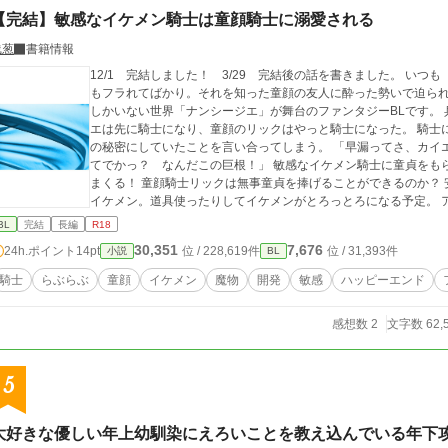
【完結】敏感なイケメン騎士は童顔騎士に溺愛される
浅葱
書籍情報
12/1 完結しました！ 3/29 完結後の話を書きました。 いつも「抱いて」と乞われるイケメン騎士は早漏でいつ
もフラれてばかり。それを知った童顔の友人に酔った勢いで迫られて
しかいない世界「ナンシージエ」が舞台のファンタジーBLです。
エは先に騎士になり、童顔のリックはやっと騎士になった。 騎士
の秘密にしていたことを言い合ってしまう。 「早漏ってさ、カイ
てでかっ？ なんだこの巨根！」 敏感なイケメン騎士に童貞をも
まくる！ 童顔騎士リックは無事童貞を捧げることができるのか？ 安定のあほ
イケメン。道具使ったりしてイケメンがとろっとろになる予定。 アナル
の頃他の相手との絡みが出てきます。さらりとしていますが嫌だという方は流
BL
完結
長編
R18
「イケメン～」「巨人族～」の未来スピンオフです。 世界観の設定と
30,351
7,676
24h.ポイント
14pt
位 / 228,619件
位 / 31,393件
小説
BL
ています。よろしければ覗いてやってください。 https://fujossy.jp/books/17868 8/27 「第二
春」一次選考通過しましたー♪ 9/30 「第二回fujo
騎士
らぶらぶ
童顔
イケメン
魔物
開発
敏感
ハッピーエンド
感想数 2
文字数 62,
5
大好きな優しい年上幼馴染にえろいことを教え込んでいる年下