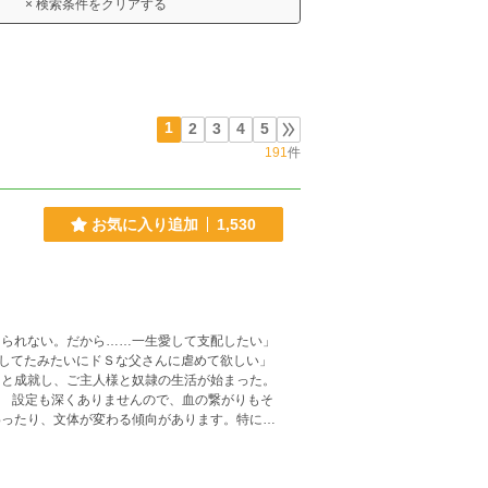
× 検索条件をクリアする
1
2
3
4
5
191
件
お気に入り追加
1,530
えられない。だから……一生愛して支配したい」
してたみたいにドＳな父さんに虐めて欲しい」
っと成就し、ご主人様と奴隷の生活が始まった。
。 設定も深くありませんので、血の繋がりもそ
にして読んでください。 ＜キャラクタ
くしてから息子が生きがい。歪んだ愛が蓄積し、
されや