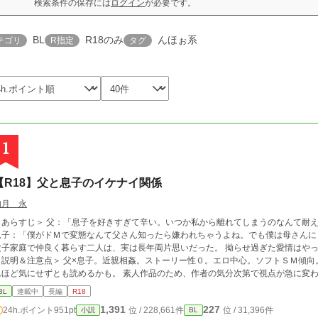
検索条件の保存には
ログイン
が必要です。
BL
R18のみ
んほぉ系
テゴリ
R指定
タグ
1
【R18】父と息子のイケナイ関係
如月 永
＜あらすじ＞ 父：「息子を好きすぎて辛い。いつか私から離れてしまうのなんて耐
息子：「僕がドＭで変態なんて父さん知ったら嫌われちゃうよね。でも僕は母さんに
父子家庭で仲良く暮らす二人は、実は長年両片思いだった。 拗らせ過ぎた愛情はや
＜説明＆注意点＞ 父×息子。近親相姦。ストーリー性０。エロ中心。ソフトＳＭ傾向
気にせずとも読めるかも。 素人作品のため、作者の気分次第で視点が急に変わったり、文体が変わる傾向があります。特にエ
ロ文章を試行錯誤中。 誤字脱字、話中の矛盾、変態プレイなど気になら方はどうぞ頭からっぽ
BL
連載中
長編
R18
ー覚書＞ ●父：御主人様。40代。Ｓっ気あり。年齢に見合わず絶倫。妻（母）を亡
1,391
227
24h.ポイント
951pt
位 / 228,661件
位 / 31,396件
小説
BL
子を奴隷とする。 息子を育てるために、在宅で出来る仕事をし、家事全般にも優秀。 ●息子：大学生。20代。快感に弱く流