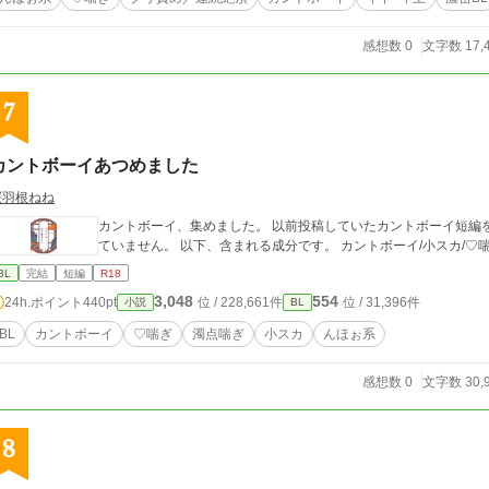
感想数 0
文字数 17,
7
カントボーイあつめました
桜羽根ねね
カントボーイ、集めました。 以前投稿していたカントボーイ短編を詰めています。全4話。 それぞれの話は繋がっ
ていません。 以下、含まれる成分です。 
BL
完結
短編
R18
3,048
554
24h.ポイント
440pt
位 / 228,661件
位 / 31,396件
小説
BL
BL
カントボーイ
♡喘ぎ
濁点喘ぎ
小スカ
んほぉ系
感想数 0
文字数 30,
8