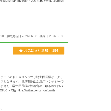
990
最終更新日 2026.06.30
登録日 2026.06.30
お気に入り追加
154
トボーイのドチョロムッツリ騎士団長様が、クリ
スとなります。 世界観的には微ファンタジーで
いません。騎士団長様の性格含め、ゆるめでおバ
//bit.ly/38kXFb0 ・X垢 https://twitter.com/show1write