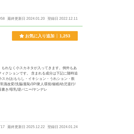
少は女の子とからかわれるのが嫌で、今は適度
ちな状況や気分になると「父さん」「僕」と無
958
最終更新日 2024.01.20
登録日 2022.12.11
お気に入り追加
1,253
まれる成分は下記に随時追
識改変/洗脳/羞恥/3P/衆人環視/催眠/幼児退行/
落書き/母乳/逆バニー/ヤンデレ
717
最終更新日 2025.12.22
登録日 2024.01.24