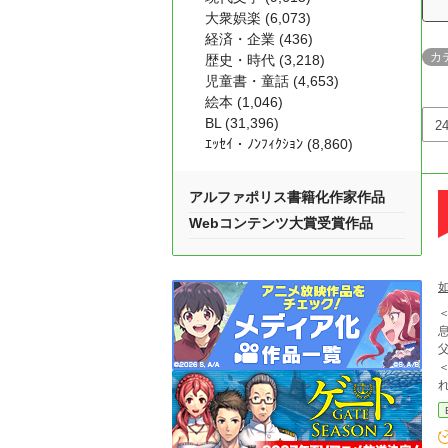
大衆娯楽 (6,073)
経済・企業 (436)
カ
歴史・時代 (3,218)
児童書・童話 (4,653)
絵本 (1,046)
BL (31,396)
ｴｯｾｲ・ﾉﾝﾌｨｸｼｮﾝ (8,860)
アルファポリス書籍化作家作品
Webコンテンツ大賞受賞作品
れほど
息