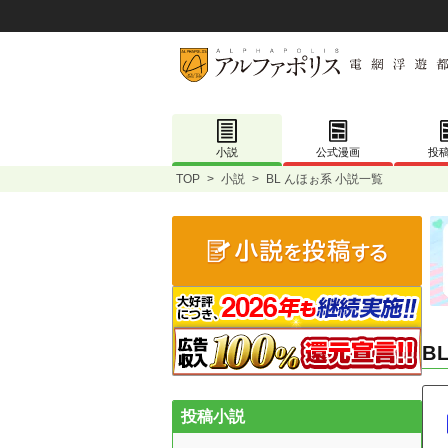
小説
公式漫画
投
TOP
>
小説
>
BL んほぉ系 小説一覧
B
投稿小説