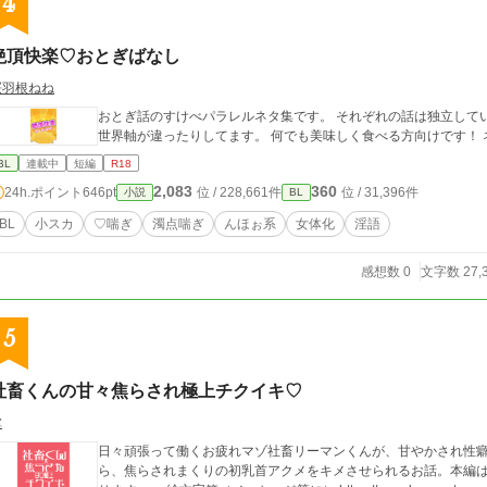
4
絶頂快楽♡おとぎばなし
桜羽根ねね
おとぎ話のすけべパラレルネタ集です。 それぞれの話は独立しています。一部、登場人物が一緒な話がありますが
BL
連載中
短編
R18
2,083
360
24h.ポイント
646pt
位 / 228,661件
位 / 31,396件
小説
BL
BL
小スカ
♡喘ぎ
濁点喘ぎ
んほぉ系
女体化
淫語
感想数 0
文字数 27,
5
社畜くんの甘々焦らされ極上チクイキ♡
掌
日々頑張って働くお疲れマゾ社畜リーマンくんが、甘やかされ性
ら、焦らされまくりの初乳首アクメをキメさせられるお話。本編