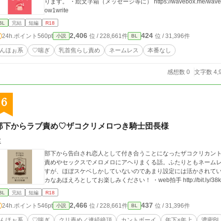
ります。 ・絵文字箱（メッセージ等に） https://wavebox.me/wave/8kg0rsmpi4im7608/ ・X垢 https://twitter.com/sh
ow1write
BL
完結
短編
R18
2,406
424
24h.ポイント
560pt
位 / 228,661件
位 / 31,396件
小説
BL
んほぉ系
♡喘ぎ
乳首焦らし責め
ネームレス
本番なし
感想数 0
文字数 4,
6
部下からラブ責め♡ザコクリメロつき騎士団長様
掌
部下から告白され恋人として付き合うことになったザコクリカン
責めやセックスでメロメロにアヘりまくる話。ふたりともネームレ
すが、ほぼスケベしかしていないのであまり設定には活かされて
カなあほえろとしてお楽しみください！ ・web拍手 http:
BL
完結
短編
R18
2,466
437
24h.ポイント
546pt
位 / 228,661件
位 / 31,396件
小説
BL
んほぉ系
♡喘ぎ
クリ責め／連続絶頂
カントボーイ
年下×年上
濃密BL