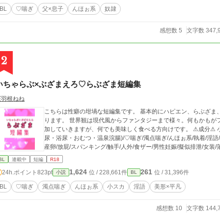
すい。父限定で淫乱ビッチ奴隷。物心がついた頃からドＭだと自覚あり。母似で、幼
BL
♡喘ぎ
父×息子
んほぉ系
奴隷
に身体を鍛えて身長も高い。通常時は父を「オヤジ」、自分を「俺」と呼ぶが、えっ
び方が変わる。 ●母（故人）：作中にはほぼ出ませんが、息子が小学生の頃、病気で亡くなる。父とは性癖が合い長年のセフ
感想数 5
文字数 347,
レを経て妻になる。息子にとっては母。
2
いちゃらぶ×ぶざまえろ♡らぶざま短編集
桜羽根ねね
こちらは性癖の坩堝な短編集です。 基本的にハピエン、らぶざま、もれなく小スカネタが入ってきます。例外もあ
ります。 世界観は現代風からファンタジーまで様々。何もかもがフィクションです。 含
加していきますが、何でも美味しく食べる方向けです。 ⚠成分⚠ 小スカ(おもらし・イキション・うれション・飲
尿・浴尿・おむつ・温泉浣腸)/♡喘ぎ/濁点喘ぎ/んほぉ系/執着/淫語/常
産卵/放屁/スパンキング/触手/人外/食ザー/男性妊娠/擬似排泄/女装/
BL
連載中
短編
R18
1,624
261
24h.ポイント
823pt
位 / 228,661件
位 / 31,396件
小説
BL
BL
♡喘ぎ
濁点喘ぎ
んほぉ系
小スカ
淫語
美形×平凡
感想数 10
文字数 144,