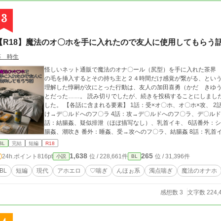
3
【R18】魔法のオ〇ホを手に入れたので友人に使用してもらう
藤 時生
怪しいネット通販で魔法のオナ〇ール（尻型）を手に入れた茶界 
の毛を挿入するとその持ち主と２４時間だけ感覚が繋がる、という
理解した惇嗣が次にとった行動は、友人の加田喜勇（かだ きゆ
とだった……。 読み切りでしたが、続きを投稿することにしました。よろしくお願いします。 2024.10.4完結しま
した。 【各話に含まれる要素】 1話：受×オ〇ホ、オ〇ホ×攻、 2話：オ〇ホを介したアナル舐め 3話：即ハメ、受
け→デ〇ルドへのフ〇ラ 4話：攻→デ〇ルドへのフ〇ラ、デ〇ルド×
話：結腸姦、疑似排泄（ほぼ描写なし）、乳首イキ、 6話番外：シ
腸姦、潮吹き 番外：睡姦、受→攻へのフ〇ラ、結腸姦 8話：乳首
10話：結腸姦、潮吹き 番外：尿道ブジー、結腸姦、潮吹き
BL
完結
短編
R18
1,638
265
24h.ポイント
816pt
位 / 228,661件
位 / 31,396件
小説
BL
BL
短編
現代
アホエロ
♡喘ぎ
んほぉ系
濁点喘ぎ
魔法のオナホ
感想数 3
文字数 224,