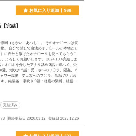
お気に入り追加
968
話【完結】
惇嗣（さかい あつし）。 そのオナ〇ールは髪
物。 自分で試して魔法のオナ〇ールが本物だと
う）に自分と繋げたオナ〇ールを使ってもらうこ
受、潮吹き 5話：受→攻へのフ〇ラ、隠姦、 6
ャワー浣腸 受→攻へのフ〇ラ、飲精 7話：結
イキ、結腸姦、潮吹き 9話：軽度の緊縛、結腸姦
完結済み
478
最終更新日 2026.03.12
登録日 2023.12.26
お気に入り追加
223