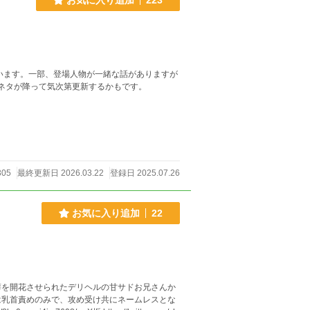
世界軸が違ったりしてます。 何でも美味しく食べる方向けです！ ネタが降って気次第更新するかもです。
305
最終更新日 2026.03.22
登録日 2025.07.26
お気に入り追加
22
癖を開花させられたデリヘルの甘サドお兄さんか
は乳首責めのみで、攻め受け共にネームレスとな