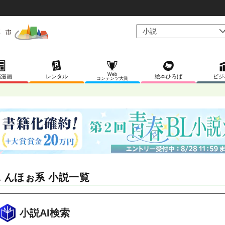
Web
稿漫画
レンタル
絵本ひろば
ビジ
コンテンツ大賞
L んほぉ系 小説一覧
小説AI検索