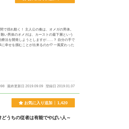
の奏は、オメガの男体。
し難い男体のオメガは、カーストの最下層という
開発しようとしますが……？ 自分の手で
掴むことが出来るのか!? 一風変わった
898
最終更新日 2019.09.09
登録日 2019.01.07
お気に入り追加
1,420
けどうちの従者は有能でやばい人～