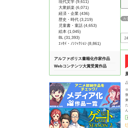
現代文学 (9,611)
大衆娯楽 (6,071)
経済・企業 (436)
カ
歴史・時代 (3,219)
児童書・童話 (4,653)
絵本 (1,045)
BL (31,393)
ｴｯｾｲ・ﾉﾝﾌｨｸｼｮﾝ (8,861)
アルファポリス書籍化作家作品
Webコンテンツ大賞受賞作品
※
校生が