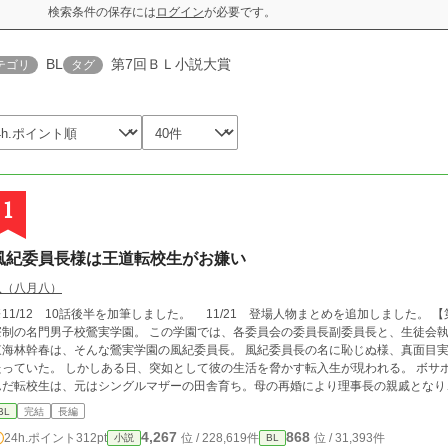
検索条件の保存には
ログイン
が必要です。
BL
第7回ＢＬ小説大賞
テゴリ
タグ
1
風紀委員長様は王道転校生がお嫌い
八（八月八）
11/12 10話後半を加筆しました。 11/21 登場人物まとめを追加しました。 【第7回ＢＬ小説大賞エントリー中】 山奥にある全
寮制の名門男子校鶯実学園。 この学園では、各委員会の委員長副委員長と、生徒会
東海林幹春は、そんな鶯実学園の風紀委員長。 風紀委員長の名に恥じぬ様、真面目
たっていた。 しかしある日、突如として彼の生活を脅かす転入生が現われる。 ボサ
んだ転校生は、元はシングルマザーの田舎育ち。母の再婚により理事長の親戚となり
な環境に慣れず、あくまでも庶民感覚で突き進もうとする。 おまけにその転校生に、生徒
BL
完結
長編
とにかく気に入らない幹春。 何を隠そう、彼こそが、中学まで、転校生を凌ぐ超極貧ド田舎生活をしてきていたから！ ※11/1
4,267
868
24h.ポイント
312pt
位 / 228,619件
位 / 31,393件
小説
BL
2に10話加筆しています。