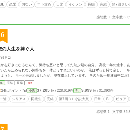
BL
恋愛
切ない
年下攻め
日常
イケメン
長編
完結
第7回ＢＬ
感想数 0
文字数 80,
6
俺の人生を捧ぐ人
宮部ネコ
誰かを好きになるなんて、気持ち悪いと思ってた幼少期の自分。 高校一年の途中、あ
いたら止められない気持ちを一体どうすればいいのか。 俺はずっと持て余し、十年ほどの片思いを続けた後、決めた。気持ちを伝
えようと。 ※一応完結しましたが、現在修正しています。 そのため一度連載中
BL
完結
長編
R15
37,205
9,999
24h.ポイント
7pt
位 / 228,619件
位 / 31,393件
小説
BL
一途
シリアス
同級生
完結
第7回ＢＬ小説大賞
日常
BL
ピュア
感想数 1
文字数 85,
7