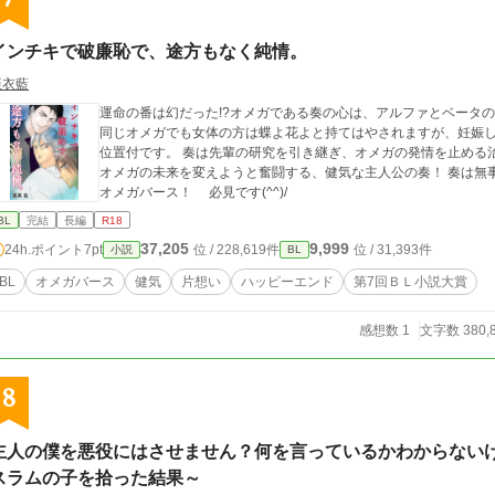
インチキで破廉恥で、途方もなく純情。
亜衣藍
運命の番は幻だった!?オメガである奏の心は、アルファとベータの間で揺れ動く！ 主人公
同じオメガでも女体の方は蝶よ花よと持てはやされますが、妊娠
位置付です。 奏は先輩の研究を引き継ぎ、オメガの発情を止める治療法を
オメガの未来を変えようと奮闘する、健気な主人公の奏！ 奏は無事に幸せを
オメガバース！ 必見です(^^)/
BL
完結
長編
R18
37,205
9,999
24h.ポイント
7pt
位 / 228,619件
位 / 31,393件
小説
BL
BL
オメガバース
健気
片想い
ハッピーエンド
第7回ＢＬ小説大賞
感想数 1
文字数 380,
8
主人の僕を悪役にはさせません？何を言っているかわからない
スラムの子を拾った結果～