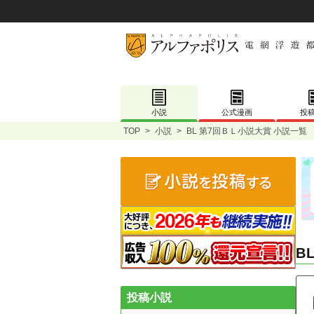
小説
公式漫画
投
TOP
>
小説
>
BL 第7回ＢＬ小説大賞 小説一覧
B
投稿小説