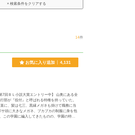
× 検索条件をクリアする
14
件
お気に入り追加
4,131
執行部が『役付』と呼ばれる特権を持っていた。
実直に、髪は七三、黒縁メガネも掛けて職務に当
ボサ頭に大きなメガネ、ブカブカの制服に身を包
、この学園に編入してきたものの、学園の特殊
会執行部の面々はメロメロに！？ そんな転