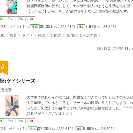
愛されるより、愛したい……そんな男の物語。 （※過激表現アリ
芸能界事務所の社長にして、ヤクザの愛人のような生活を送る聖。
【ワルモノ】から十年。27歳の青年となった御堂聖の物語です。
BL
完結
長編
R18
30,351
7,676
24h.ポイント
14pt
位 / 228,619件
位 / 31,393件
小説
BL
BL
執着
ヤクザ
極道
芸能界
第7回ＢＬ小説大賞
感想数 2
文字数 115,
5
隠れゲイシリーズ
芹澤柚衣
大学生で隠れゲイの潤也は、問題なく付き合っていたはずの恋人
ま口喧嘩しているところを、サークルの後輩に見られてしまう。
ったが、何故かその後輩とそれ以来奇妙な友情が始まった。 ********
方ありがとうございました！
BL
完結
長編
R18
37,205
9,999
24h.ポイント
7pt
位 / 228,619件
位 / 31,393件
小説
BL