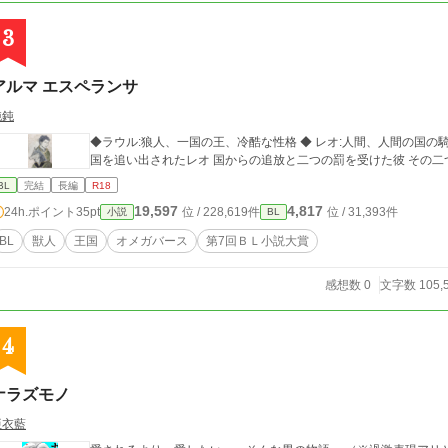
3
アルマ エスペランサ
純鈍
◆ラウル:狼人、一国の王、冷酷な性格 ◆ レオ:人間、人間の国の
国を追い出されたレオ 国からの追放と二つの罰を受けた彼 その二
BL
完結
長編
R18
19,597
4,817
24h.ポイント
35pt
位 / 228,619件
位 / 31,393件
小説
BL
BL
獣人
王国
オメガバース
第7回ＢＬ小説大賞
感想数 0
文字数 105,
4
ナラズモノ
亜衣藍