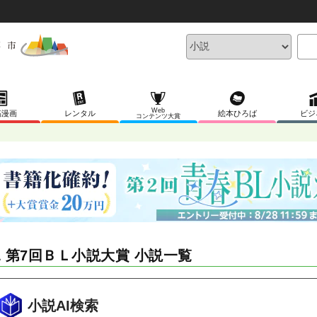
Web
稿漫画
レンタル
絵本ひろば
ビジ
コンテンツ大賞
L 第7回ＢＬ小説大賞 小説一覧
小説AI検索