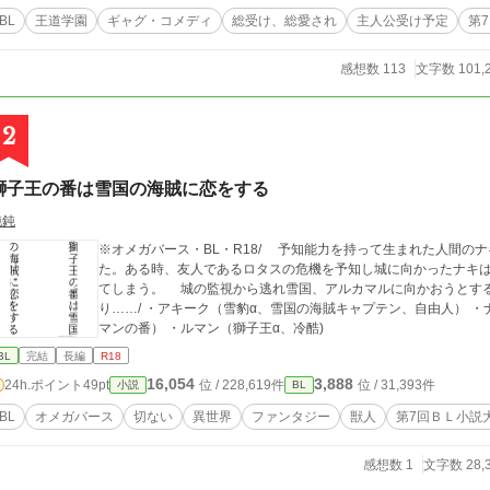
BL
王道学園
ギャグ・コメディ
総受け、総愛され
主人公受け予定
第
感想数 113
文字数 101,
2
獅子王の番は雪国の海賊に恋をする
純鈍
※オメガバース・BL・R18/ 予知能力を持って生まれた人間のナキ(Ω)は太陽の国、アルシャムスで暮らしてい
た。ある時、友人であるロタスの危機を予知し城に向かったナキは
てしまう。 城の監視から逃れ雪国、アルカマルに向かおうとす
り……/ ・アキーク（雪豹α、雪国の海賊キャプテン、自由人） ・ナキ（人間Ω、予知能力を持つ、ライオンの王ル
マンの番） ・ルマン（獅子王α、冷酷)
BL
完結
長編
R18
16,054
3,888
24h.ポイント
49pt
位 / 228,619件
位 / 31,393件
小説
BL
BL
オメガバース
切ない
異世界
ファンタジー
獣人
第7回ＢＬ小説
感想数 1
文字数 28,