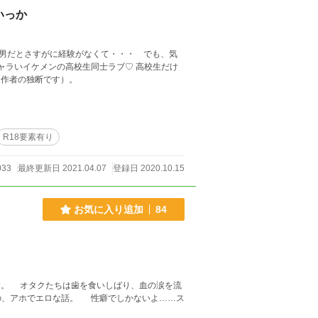
いっか
男だとさすがに経験がなくて・・・ でも、気
ャラいイケメンの高校生同士ラブ♡ 高校生だけ
ています（作者の独断です）。
R18要素有り
033
最終更新日 2021.04.07
登録日 2020.10.15
お気に入り追加
84
。 オタクたちは歯を食いしばり、血の涙を流