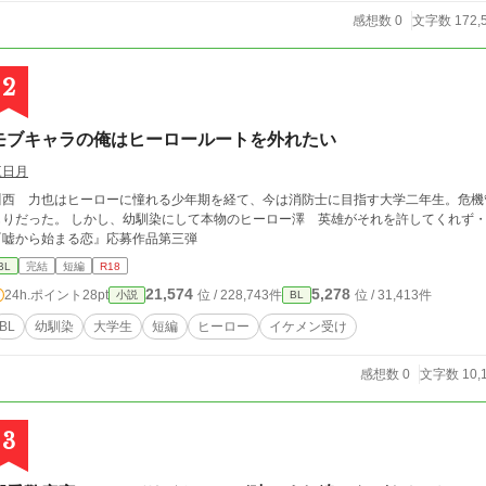
感想数 0
文字数 172,
2
モブキャラの俺はヒーロールートを外れたい
三日月
川西 力也はヒーローに憧れる少年期を経て、今は消防士に目指す大学二年生。危機
りだった。 しかし、幼馴染にして本物のヒーロー澤 英雄がそれを許してくれず・・・ BLove様第ニ回短編小説コンテス
『嘘から始まる恋』応募作品第三弾
BL
完結
短編
R18
21,574
5,278
24h.ポイント
28pt
位 / 228,743件
位 / 31,413件
小説
BL
BL
幼馴染
大学生
短編
ヒーロー
イケメン受け
感想数 0
文字数 10,
3