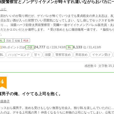
溺愛警察官とノンデリイケメンが時々すれ違いながらおバカに
こぶじ
顔がいいのが取り柄だが、ゲイバレが怖くていつまでも童貞処女の井上太志は、友
る日お互い酒が入った状態でいい雰囲気になってしまい、なし崩しでセックスする仲
骨太男前警察官・莞爾×一途ゲイイケメンアパレル販売員・太志 ＊受け攻めともに口が悪くて下品です。ちん
こだとかエロいだとか連呼します。 ＊受け攻めともに徹頭徹尾一途です。 ＊脇役ち
す。
BL
完結
短編
R18
24,777
6,133
24h.ポイント
21pt
位 / 228,743件
位 / 31,413件
小説
BL
BL
ハッピーエンド
甘々
溺愛
警察官攻め
男前攻め
イケメン受け
感想数 0
文字数 35,
4
腐男子の俺、イケてる上司を抱く。
神居恭子
オッスおら腐男子。攻めも受けもしない無害な社会人、独りBLを楽しんでいたのに
れたのは、デキる上司風の男！ 仲良くなるうちに本物の上司になってしまい、公私