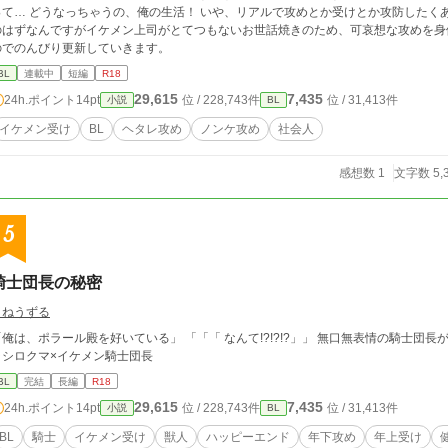
て… どうなっちゃうの、俺の生活！ いや、リアルで攻めとか受けとか攻防したくありませんからっ！ 2
はずなんですがイケメン上司がとてつもないお世話焼きのため、可哀想な攻めを身体使って癒やします
のでのんびり更新していきます。
BL
連載中
短編
R18
29,615
7,435
24h.ポイント
14pt
位 / 228,743件
位 / 31,413件
小説
BL
イケメン受け
BL
ヘタレ攻め
ノンケ攻め
社会人
感想数 1
文字数 5,
5
騎士団長の秘密
さねうずる
、ポラール殿を好いている」 「「「 なんて!?!?!?」」 無口無表情の騎士団長が好きなのは別騎士団のシロクマ獣人副団長 チャ
ラシロクマ×イケメン騎士団長
BL
完結
長編
R18
29,615
7,435
24h.ポイント
14pt
位 / 228,743件
位 / 31,413件
小説
BL
BL
騎士
イケメン受け
獣人
ハッピーエンド
年下攻め
年上受け