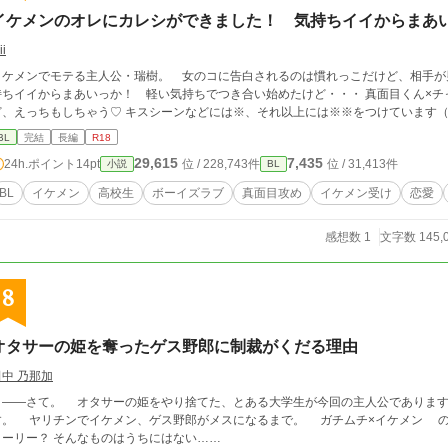
イケメンのオレにカレシができました！ 気持ちイイからまあ
ii
イケメンでモテる主人公・瑞樹。 女のコに告白されるのは慣れっこだけど、相手が
持ちイイからまあいっか！ 軽い気持ちでつき合い始めたけど・・・ 真面目くん×チ
ど、えっちもしちゃう♡ キスシーンなどには※、それ以上には※※をつけ
BL
完結
長編
R18
29,615
7,435
24h.ポイント
14pt
位 / 228,743件
位 / 31,413件
小説
BL
BL
イケメン
高校生
ボーイズラブ
真面目攻め
イケメン受け
恋愛
感想数 1
文字数 145,
8
オタサーの姫を奪ったゲス野郎に制裁がくだる理由
田中 乃那加
――さて。 オタサーの姫をやり捨てた、とある大学生が今回の主人公であります
なるまで。 ガチムチ×イケメン の、アホでエロな話。 性癖でしかないよ……ス
トーリー？ そんなものはうちにはない……