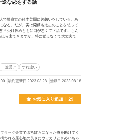
一途な恋をする話
人で警察官の鈴木莞爾に片想いをしている。あ
になる。だが、実は莞爾も太志のことを想って
らほら出てきますが、特に覚えなくて大丈夫で
一途受け
すれ違い
100
最終更新日 2023.08.28
登録日 2023.08.18
お気に入り追加
29
…ブラック企業でぼろぼろになった俺を助けてく
で構われる居心地の良さにウッカリときめいちゃ