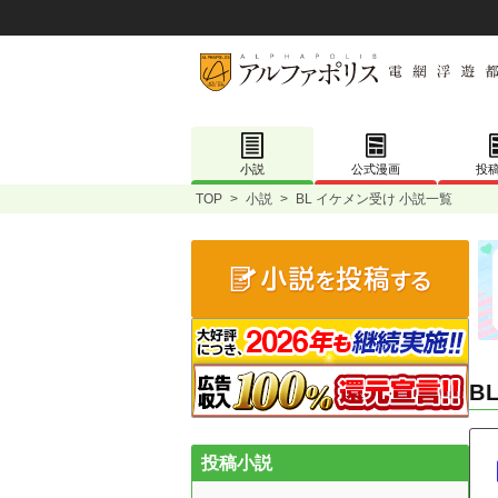
小説
公式漫画
投
TOP
>
小説
>
BL イケメン受け 小説一覧
B
投稿小説