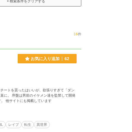
× 検索条件をクリアする
16
件
お気に入り追加
62
にチートを貰ったはいいが、欲張りすぎて「ダン
禁して開発
ます。 性描写がメインの作品です。 他サイトにも掲載しています
BL
レイプ
転生
異世界