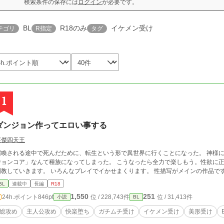
検索条件の保存には
ログイン
が必要です。
BL
R18のみ
イケメン受け
テゴリ
R指定
タグ
1
ダンジョン作ってエロい事する
英傑四天王
召喚される途中で死んだために、転生という形で異世界に行くことになった。 神様
ョンコア」なんて種族になってしまった。 こうなったら全力で楽しもう。性欲に正直に。 序盤は男前のイケメン達を監
調教していきます。 いろんなプレイでイかせまくり
BL
連載中
長編
R18
1,550
251
24h.ポイント
846pt
位 / 228,743件
位 / 31,413件
小説
BL
総攻め
主人公攻め
快楽堕ち
ガチムチ受け
イケメン受け
美形受け