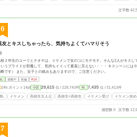
文字数 42,
6
親友とキスしちゃったら、気持ちよくてハマりそう
ii
高校２年生のユーリとナオヤは、イケメンで女のコにモテモテ。そんな2人がキスし
いうプライドが邪魔して、気持ちイイって素直に言えない・・・ キスシーンには※、それ以上には※※をつけています。（作者の
独断です） また、女子との絡みもありますので、ご注意ください。
BL
連載中
長編
R18
29,615
7,435
24h.ポイント
14pt
位 / 228,743件
位 / 31,413件
小説
BL
BL
イケメン
高校生主人公
高校生×高校生
イケメン受け
イケメン攻め
感想数 0
文字数 12,
7