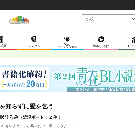
Web
稿漫画
レンタル
絵本ひろば
ビジ
コンテンツ大賞
を知らずに愛を乞う
沢ひろみ
（近況ボード：
2 件
）
いつものように、小鳥みたいに囀ってみよ―――」