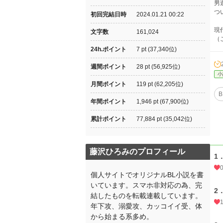
男
つ
初回完結日時
2024.01.21 00:22
現
文字数
161,024
（
24h.ポイント
7 pt (37,340位)
週間ポイント
28 pt (56,925位)
小
月間ポイント
119 pt (62,205位)
B
年間ポイント
1,946 pt (67,900位)
累計ポイント
77,884 pt (35,042位)
藤沢ひろみのプロフィール
1
個人サイトでオリジナルBL小説を書
いています。スマホ非対応の為、完
2
結したものを転載連載しています。
年下攻、溺愛攻、カッコイイ受、体
から始まる系多め。