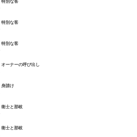
．特別な客
0
．特別な客
0
．特別な客
0
．オーナーの呼び出し
1
．身請け
1
．衛士と那岐
0
．衛士と那岐
1