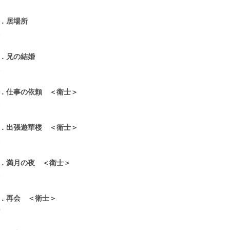
6．居場所
1
7．兄の結婚
1
8．仕事の依頼 ＜衛士＞
1
9．出張遊華楼 ＜衛士＞
1
0．満月の夜 ＜衛士＞
1
1．再会 ＜衛士＞
0