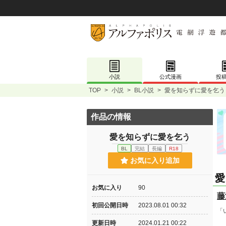
小説
公式漫画
投
TOP
>
小説
>
BL小説
>
愛を知らずに愛を乞う
作品の情報
愛を知らずに愛を乞う
BL
完結
長編
R18
お気に入り追加
愛
お気に入り
90
藤
初回公開日時
2023.08.01 00:32
「
更新日時
2024.01.21 00:22