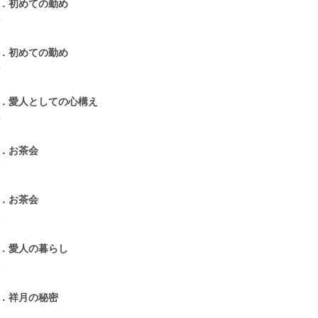
6．初めての勤め
0
7．初めての勤め
0
8．愛人としての心構え
0
9．お茶会
1
0．お茶会
1
1．愛人の暮らし
1
2．祥月の秘密
1