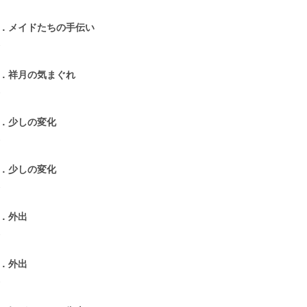
3．メイドたちの手伝い
1
4．祥月の気まぐれ
1
5．少しの変化
1
6．少しの変化
1
7．外出
1
8．外出
1