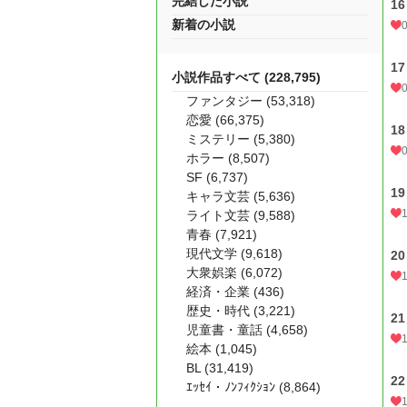
完結した小説
1
新着の小説
1
小説作品すべて (228,795)
ファンタジー (53,318)
恋愛 (66,375)
1
ミステリー (5,380)
ホラー (8,507)
SF (6,737)
1
キャラ文芸 (5,636)
ライト文芸 (9,588)
青春 (7,921)
現代文学 (9,618)
2
大衆娯楽 (6,072)
経済・企業 (436)
歴史・時代 (3,221)
2
児童書・童話 (4,658)
絵本 (1,045)
BL (31,419)
2
ｴｯｾｲ・ﾉﾝﾌｨｸｼｮﾝ (8,864)