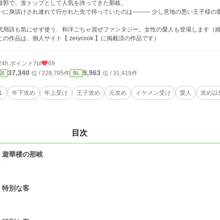
遊郭で、攻トップとして人気を誇ってきた那岐。
いに身請けされ連れて行かれた先で待っていたのは――― 少し意地の悪い王子様
代用語も気にせず使う、和洋ごちゃ混ぜファンタジー。女性の愛人も登場します（
この作品は、個人サイト【 zerycook 】に掲載済の作品です）
24h.ポイント
7pt
69
37,340
9,963
位 / 228,795件
位 / 31,419件
説
BL
L
年下攻め
年上受け
王子攻め
元攻め
イケメン受け
愛人
攻め以
目次
．遊華楼の那岐
0
．特別な客
1