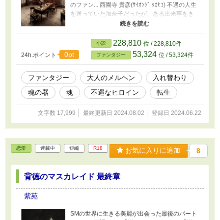
のファン... 西園寺 貴彦(ｻｲｵﾝｼﾞ ﾀｶﾋｺ) 不遇の人生
を送っていた加奈子だったが、ある出来事をき
っかけに彼女の人生は一変した... 不定期更新で
す。
228,810
小説
位 / 228,810件
53,324
0pt
24h.ポイント
位 / 53,324件
ファンタジー
ファンタジー
大人のメルヘン
入れ替わり
魂の器
魂
不遇なヒロイン
転生
文字数 17,999
最終更新日 2024.08.02
登録日 2024.06.22
恋愛
連載中
短編
R18
お気に入りに追加
8
背徳のマスカレイド 最終章
紫苑
SMの世界に生きる美麗が出会った最後のパート