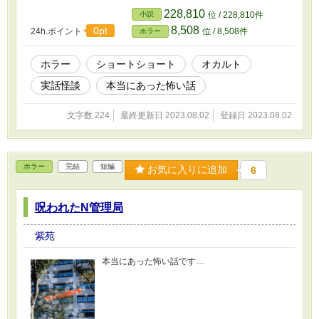
228,810
小説
位 / 228,810件
8,508
0pt
24h.ポイント
位 / 8,508件
ホラー
ホラー
ショートショート
オカルト
実話怪談
本当にあった怖い話
文字数 224
最終更新日 2023.08.02
登録日 2023.08.02
ホラー
完結
短編
お気に入りに追加
6
呪われたN管理局
紫苑
本当にあった怖い話です…