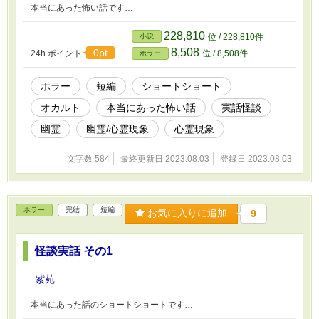
本当にあった怖い話です…
228,810
小説
位 / 228,810件
8,508
0pt
24h.ポイント
位 / 8,508件
ホラー
ホラー
短編
ショートショート
オカルト
本当にあった怖い話
実話怪談
幽霊
幽霊/心霊現象
心霊現象
文字数 584
最終更新日 2023.08.03
登録日 2023.08.03
ホラー
完結
短編
お気に入りに追加
9
怪談実話 その1
紫苑
本当にあった話のショートショートです…