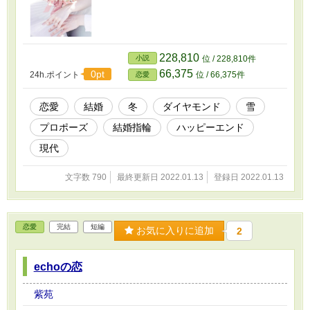
228,810
小説
位 / 228,810件
66,375
0pt
24h.ポイント
位 / 66,375件
恋愛
恋愛
結婚
冬
ダイヤモンド
雪
プロポーズ
結婚指輪
ハッピーエンド
現代
文字数 790
最終更新日 2022.01.13
登録日 2022.01.13
恋愛
完結
短編
お気に入りに追加
2
echoの恋
紫苑