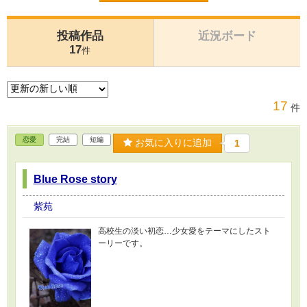
投稿作品
近況ボード
17
件
17
件
恋愛
完結
短編
お気に入りに追加
1
Blue Rose story
紫苑
高校生の淡い初恋…少女愛をテーマにしたスト
ーリーです。