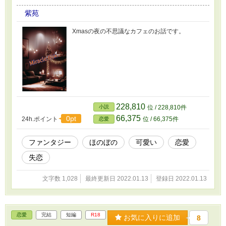
紫苑
Xmasの夜の不思議なカフェのお話です。
228,810
小説
位 / 228,810件
66,375
0pt
24h.ポイント
位 / 66,375件
恋愛
ファンタジー
ほのぼの
可愛い
恋愛
失恋
文字数 1,028
最終更新日 2022.01.13
登録日 2022.01.13
恋愛
完結
短編
R18
お気に入りに追加
8