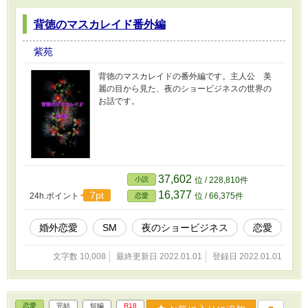
背徳のマスカレイド番外編
紫苑
背徳のマスカレイドの番外編です。主人公 美
麗の目から見た、夜のショービジネスの世界の
お話です。
37,602
小説
位 / 228,810件
16,377
7pt
24h.ポイント
位 / 66,375件
恋愛
婚外恋愛
SM
夜のショービジネス
恋愛
文字数 10,008
最終更新日 2022.01.01
登録日 2022.01.01
恋愛
完結
短編
R18