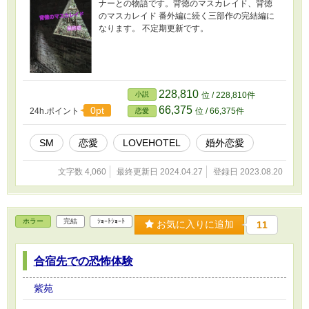
ナーとの物語です。背徳のマスカレイド、背徳
のマスカレイド 番外編に続く三部作の完結編に
なります。 不定期更新です。
228,810
小説
位 / 228,810件
66,375
0pt
24h.ポイント
位 / 66,375件
恋愛
SM
恋愛
LOVEHOTEL
婚外恋愛
文字数 4,060
最終更新日 2024.04.27
登録日 2023.08.20
ホラー
完結
ｼｮｰﾄｼｮｰﾄ
お気に入りに追加
11
合宿先での恐怖体験
紫苑