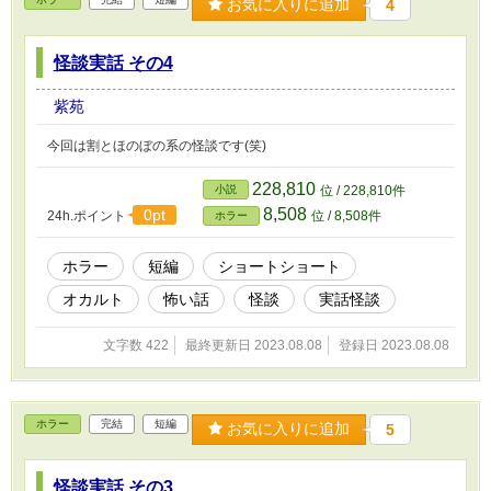
お気に入りに追加
4
怪談実話 その4
紫苑
今回は割とほのぼの系の怪談です(笑)
228,810
小説
位 / 228,810件
8,508
0pt
24h.ポイント
位 / 8,508件
ホラー
ホラー
短編
ショートショート
オカルト
怖い話
怪談
実話怪談
文字数 422
最終更新日 2023.08.08
登録日 2023.08.08
ホラー
完結
短編
お気に入りに追加
5
怪談実話 その3