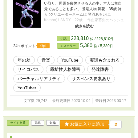
い取り、周囲を疲弊させる人の事。本人は無自
覚であることも多い。 登場人物 舞花 35歳 詩
人 (クリエーターネームは 琴羽あるいは、
Kotoha) LANDY 22歳 作曲家募集のハッシュ
タグから応募してきた作曲家の１人 Tatsuya
25歳 琴羽と正式な音楽パートナーである作曲家
沙也加 人気のオラクルヒーラー 主に霊感霊視タ
228,810
小説
位 / 228,810件
ロットを得意とする。ヒーラーネームはプリン
5,380
0pt
24h.ポイント
位 / 5,380件
ミステリー
セスさあや 舞花の高校時代からの友人 サファイ
ア 音楽歴は10年以上のベテランの作曲家。ニュ
ーハーフ。 【あらすじ】 アマチュアの詩人 舞
年の差
音楽
YouTube
実話も含まれる
花 不思議な縁で音楽系YouTuberの世界に足を踏
サイコパス
乖離性人格障害
発達障害
み入れる。 彼女は何人かの作曲家と知り合うこ
とになるが、そのうちの一人が決して関わって
バーチャルリアリティ
サスペンス要素あり
はならない男だと後になって知ることになる…
そう…彼はエナジーヴァンパイアだったのだ…
YouTuber
文字数 29,742
最終更新日 2023.10.04
登録日 2023.03.17
ライト文芸
完結
短編
お気に入りに追加
2