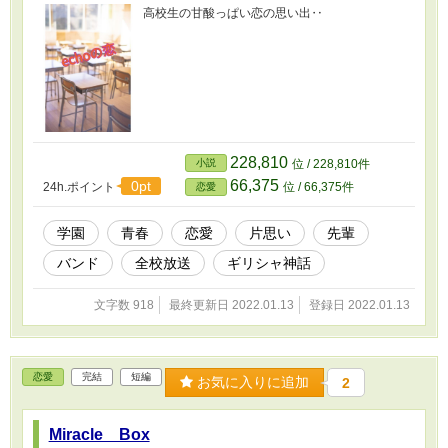
高校生の甘酸っぱい恋の思い出‥
228,810
小説
位 / 228,810件
66,375
0pt
24h.ポイント
位 / 66,375件
恋愛
学園
青春
恋愛
片思い
先輩
バンド
全校放送
ギリシャ神話
文字数 918
最終更新日 2022.01.13
登録日 2022.01.13
恋愛
完結
短編
お気に入りに追加
2
Miracle Box