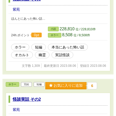
紫苑
ほんとにあった怖い話…
228,810
小説
位 / 228,810件
8,508
0pt
24h.ポイント
位 / 8,508件
ホラー
ホラー
短編
本当にあった怖い話
オカルト
幽霊
実話怪談
文字数 1,309
最終更新日 2023.08.06
登録日 2023.08.06
ホラー
完結
短編
お気に入りに追加
6
怪談実話 その2
紫苑