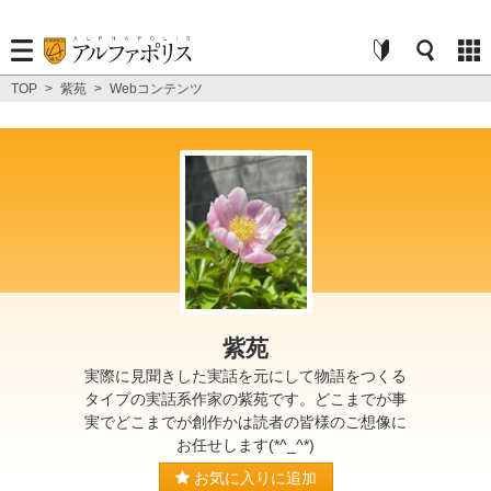
TOP
>
紫苑
>
Webコンテンツ
紫苑
実際に見聞きした実話を元にして物語をつくる
タイプの実話系作家の紫苑です。どこまでが事
実でどこまでが創作かは読者の皆様のご想像に
お任せします(*^_^*)
お気に入りに追加