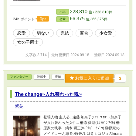
228,810
小説
位 / 228,810件
66,375
0pt
24h.ポイント
位 / 66,375件
恋愛
恋愛
切ない
完結
百合
少女愛
女の子同士
文字数 3,714
最終更新日 2024.09.18
登録日 2024.09.18
ファンタジー
連載中
長編
お気に入りに追加
3
The change~入れ替わった魂~
紫苑
登場人物 主人公...遠藤 加奈子(ｴﾝﾄﾞｳ ｶﾅｺ) 加奈子
が入れ替わった女性... 榊原 愛瑠(ｻｶｷﾊﾞﾗ ｱｲﾙ) 榊
原家の執事... 鏑木 耕三(ｶﾌﾞﾗｷﾞ ｺｳｿﾞｳ) 榊原家の
メイド... 一之瀬 胡桃(ｲﾁﾉｾ ｸﾙﾐ) カコジョのkirara