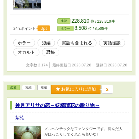
228,810
小説
位 / 228,810件
8,508
0pt
24h.ポイント
位 / 8,508件
ホラー
ホラー
短編
実話も含まれる
実話怪談
オカルト
恐怖
文字数 2,174
最終更新日 2023.07.26
登録日 2023.07.26
恋愛
完結
短編
お気に入りに追加
2
神月アリサの恋～妖精瑠花の贈り物～
紫苑
メルヘンチックなファンタジーです。読んだ人
がほっこりしてくれたら良いな♪