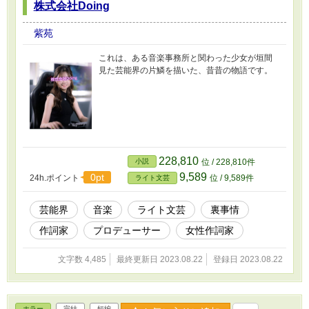
株式会社Doing
紫苑
これは、ある音楽事務所と関わった少女が垣間
見た芸能界の片鱗を描いた、昔昔の物語です。
228,810
小説
位 / 228,810件
9,589
0pt
24h.ポイント
位 / 9,589件
ライト文芸
芸能界
音楽
ライト文芸
裏事情
作詞家
プロデューサー
女性作詞家
文字数 4,485
最終更新日 2023.08.22
登録日 2023.08.22
ホラー
完結
短編