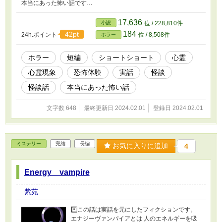
本当にあった怖い話です…
17,636
小説
位 / 228,810件
184
42pt
24h.ポイント
位 / 8,508件
ホラー
ホラー
短編
ショートショート
心霊
心霊現象
恐怖体験
実話
怪談
怪談話
本当にあった怖い話
文字数 648
最終更新日 2024.02.01
登録日 2024.02.01
ミステリー
完結
長編
お気に入りに追加
4
Energy vampire
紫苑
*️⃣この話は実話を元にしたフィクションです。
エナジーヴァンパイアとは 人のエネルギーを吸