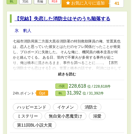
BL
完結
長編
R18
お気に入りに追加
41
【完結】失恋した消防士はそのうち陥落する
氷 豹人
七福市消防局第二方面大黒谷消防署の特別救助隊員の俺、笠置真也
は、恋人と思っていた彼女とはただのセフレ関係だったことが発覚
し、プロポーズに失敗した。 そんな俺に、機関員の橋本圭吾が何
かと絡んでくる。 ある日、管内で不審火が多発する事件が起こ
り、俺は橋本に流されるまま、事件を調べることに……。 【寡黙
な消防士でも恋はする】の、笠置と橋本の話です。 R18には※して
います。 参考資料 「鎮火報」 「埋み火」 講談社 日明恩
「東京消防庁芝消防署24時すべては命を守るために」 講談社
岩貞るみ子 その他、インターネット等参考にしました
228,618
小説
位 / 228,618件
31,392
0pt
24h.ポイント
位 / 31,392件
BL
ハッピーエンド
イケメン
消防士
ミステリー
無自覚小悪魔受け
溺愛
第11回BL小説大賞