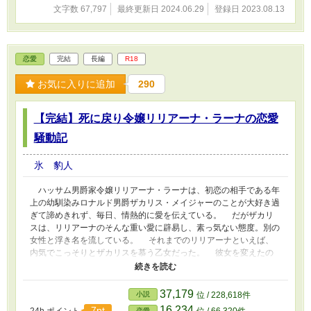
文字数 67,797
最終更新日 2024.06.29
登録日 2023.08.13
恋愛
完結
長編
R18
お気に入りに追加
290
【完結】死に戻り令嬢リリアーナ・ラーナの恋愛
騒動記
氷 豹人
ハッサム男爵家令嬢リリアーナ・ラーナは、初恋の相手である年
上の幼馴染みロナルド男爵ザカリス・メイジャーのことが大好き過
ぎて諦めきれず、毎日、情熱的に愛を伝えている。 だがザカリ
スは、リリアーナのそんな重い愛に辟易し、素っ気ない態度。別の
女性と浮き名を流している。 それまでのリリアーナといえば、
内気でこっそりとザカリスを慕う乙女だった。 彼女を変えたの
は、ザカリスが遊んだ女性に命を狙われる事件が発生したこと。
彼は撃たれて、それを庇ったリリアーナも巻き添えで命を落とし
てしまう。 「嘘でしょ？ 」 意識を取り戻したリリアーナは、
37,179
小説
位 / 228,618件
何故か彼が撃たれる三カ月前に時間が戻っていた。 リリアーナ
16,234
7pt
恋愛