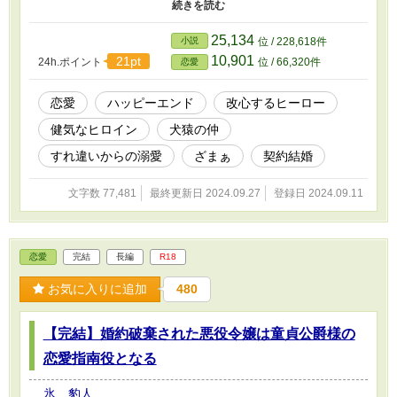
離縁を繰り返していると噂の男だった。 アメリアは自棄になっ
て家出を決行する。 行く当てもなく彷徨いていると、たまたま
賭博場に行く途中のエデュアルトに出会した。 そんなとき、彼
25,134
小説
位 / 228,618件
が暴漢に襲われてしまう。 助けたアメリアは、背中に消えない
10,901
21pt
24h.ポイント
位 / 66,320件
恋愛
傷を負ってしまった。 乙女に一生の傷を背負わせてしまったエ
デュアルトは、心底反省しているようだ。 「俺が出来ることなら
何だってする」 そこでアメリアは考える。 暴力を振るう亭主
恋愛
ハッピーエンド
改心するヒーロー
より、女にだらしない放蕩者の方がずっとマシ。 「では、私と契
健気なヒロイン
犬猿の仲
約結婚してください」 R18には※をしています。
すれ違いからの溺愛
ざまぁ
契約結婚
文字数 77,481
最終更新日 2024.09.27
登録日 2024.09.11
恋愛
完結
長編
R18
お気に入りに追加
480
【完結】婚約破棄された悪役令嬢は童貞公爵様の
恋愛指南役となる
氷 豹人