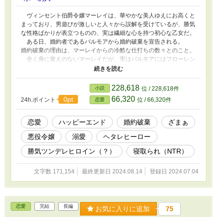
ヴィンセント伯爵令嬢マーレイは、華やかな美人ゆえにお高くと
まっており、男遊びが激しいと人々から誤解を受けているが、勝気
な性格ばかりが表立つものの、実は繊細な心を持つ初心な乙女だ。
ある日、婚約者であるバルモアから婚約破棄を宣告される。
婚約破棄の理由は、マーレイからの冷酷な仕打ちの数々とのこと。
全く身に覚えのないマーレイだが、実はバルモアにはフローレン
スという愛人がおり、彼女を妻に迎えようと画策していたのだ。
社交界ですっかり笑われ者となったマーレイは、悲しみを隠して
気丈に振る舞う。 そんなとき、シェカール公爵サーフェスから
228,618
小説
位 / 228,618件
極秘裏に呼び出された。 この呼び出しを契機に公爵に見初めら
66,320
0pt
24h.ポイント
位 / 66,320件
恋愛
れたなら、娘の起死回生、汚名返上になると踏んだ父は喜んで承諾
し、マーレイは彼の屋敷へと赴いた。 サーフェスは命じた。
「童貞の私に恋愛指南してくれ」と。 仮面舞踏会で運命の出会
恋愛
ハッピーエンド
婚約破棄
ざまぁ
いとやらをした「かすみ草の淑女」なるレディに求婚するために。
悪役令嬢
溺愛
ヘタレヒーロー
だが、その「かすみ草の淑女」こそ、正体を隠したマーレイだっ
た。 R18には※をしています。
勝気ツンデレヒロイン（？）
寝取られ（NTR）
文字数 171,154
最終更新日 2024.08.14
登録日 2024.07.04
恋愛
完結
長編
お気に入りに追加
75