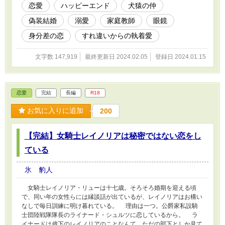
恋愛
ハッピーエンド
犬猿の仲
偽装結婚
溺愛
家庭教師
眼鏡
身分差の恋
すれ違いからの執着愛
文字数 147,919
最終更新日 2024.02.05
登録日 2024.01.15
恋愛
完結
長編
R18
お気に入りに追加
200
【完結】女騎士レイノリアは秘密ではない恋をし
ている
氷 豹人
女騎士レイノリア・リューは十七歳。そろそろ婚期を迎える頃
で、同い年の女性らには縁談話が出ているが、レイノリアはお構い
なしで毎日訓練に明け暮れている。 理由は一つ。公爵家私設騎
士団陸戦隊隊長のライナード・シュルツに恋しているから。 ラ
イナードは歳下のレイノリアのことなんて、ただの部下としか見て