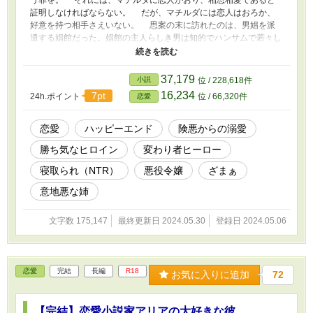
証明しなければならない。 だが、マチルダには恋人はおろか、
好意を持つ相手さえいない。 思案の末に訪れたのは、男娼を派
遣する娼館だった。娼館の主人らしき男は知的でハンサムで若々し
く、だけど皮肉屋で、マチルダと衝突してしまう。 そして、マ
チルダの恋人を披露する日。 現れたのは、娼館の主人であるロ
イ・オルコット。彼は何と、自分はブライス伯爵家の三男だと皆を
37,179
小説
位 / 228,618件
欺き、マチルダの恋人を完璧に演じた。 R18には※をしています。
16,234
7pt
24h.ポイント
位 / 66,320件
恋愛
恋愛
ハッピーエンド
険悪からの溺愛
勝ち気なヒロイン
変わり者ヒーロー
寝取られ（NTR）
悪役令嬢
ざまぁ
意地悪な姉
文字数 175,147
最終更新日 2024.05.30
登録日 2024.05.06
恋愛
完結
長編
R18
お気に入りに追加
72
【完結】恋愛小説家アリアの大好きな彼