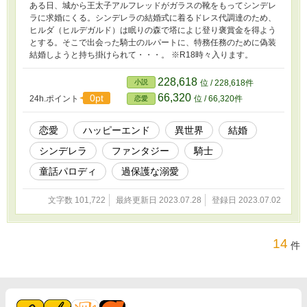
ある日、城から王太子アルフレッドがガラスの靴をもってシンデレ
ラに求婚にくる。シンデレラの結婚式に着るドレス代調達のため、
ヒルダ（ヒルデガルド）は眠りの森で塔によじ登り褒賞金を得よう
とする。そこで出会った騎士のルパートに、特務任務のために偽装
結婚しようと持ち掛けられて・・・。 ※R18時々入ります。
228,618
小説
位 / 228,618件
66,320
0pt
24h.ポイント
位 / 66,320件
恋愛
恋愛
ハッピーエンド
異世界
結婚
シンデレラ
ファンタジー
騎士
童話パロディ
過保護な溺愛
文字数 101,722
最終更新日 2023.07.28
登録日 2023.07.02
14
件