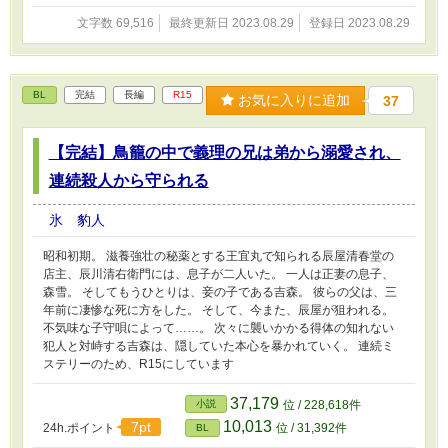
文字数 69,516
最終更新日 2023.08.29
登録日 2023.08.29
BL
完結
長編
R15
お気に入りに追加
37
【完結】鳥籠の中で義理の兄は弟から溺愛され、
連続殺人から守られる
氷 豹人
昭和初期。 滋養強壮の秘薬とする王宜丸で知られる辰屋清春堂の
店主、辰川清右衛門には、息子が二人いた。 一人は正妻の息子、
森雪。 そしてもうひとりは、妾の子である吉森。 彼らの父は、三
年前に凄惨な死に方をした。 そして、今また、辰屋が狙われる。
不気味な子守唄によって……。 次々に襲いかかる得体の知れない
犯人と対峙する吉森は、隠していた本心を暴かれていく。 連続ミ
ステリーのため、R15にしています
37,179
小説
位 / 228,618件
10,013
7pt
24h.ポイント
位 / 31,392件
BL