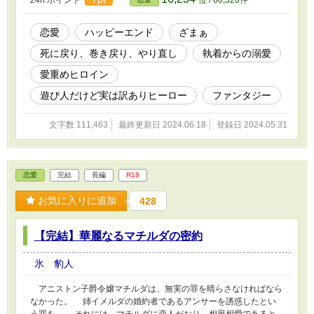
24h.ポイント
位 / 66,320件
は決意した。 絶対にザカリスを死なせはしないと。 そのため
に、ザカリスを誘惑して他の女性に見向きさせないと。 R18には※
をしています。
恋愛
ハッピーエンド
ざまぁ
死に戻り、巻き戻り、やり直し
執着からの溺愛
愛重めヒロイン
遊び人だけど実は訳ありヒーロー
ファンタジー
文字数 111,463
最終更新日 2024.06.18
登録日 2024.05.31
恋愛
完結
長編
R18
お気に入りに追加
428
【完結】華麗なるマチルダの密約
氷 豹人
アニストン子爵令嬢マチルダは、無実の罪を晴らさなければなら
なかった。 姉イメルダの婚約者であるアンサーを誘惑したとい
う罪を。 それには、マチルダに恋人がおり、相思相愛であると