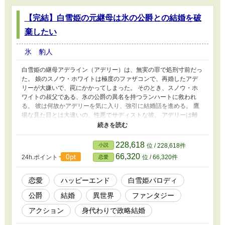
【完結】白雪姫の元継母は氷の公爵との結婚を破
棄したい
氷 豹人
白雪姫の継母アデライン（アデリー）は、無実の罪で処刑寸前だっ
た。 娘のスノウ・ホワイトは極度のファザコンで、再婚したアデ
リーが大嫌いで、罠にかかってしまった。 そのとき、スノウ・ホ
ワイトの叔父である、氷の公爵の異名を持つランハートに救われ
る。 彼は何故かアデリーを気に入り、強引に結婚話を進める。 鷹
揚な見た目とは大違いの、性悪でサディストな彼。 アデリーは離
婚を狙っていた。 実はアデリーは、庶民の味方として、巷を騒が
せる義賊「毒りんご」で、いわば彼とは敵対する間柄……。
228,618
小説
位 / 228,618件
66,320
0pt
24h.ポイント
位 / 66,320件
恋愛
恋愛
ハッピーエンド
白雪姫パロディ
公爵
結婚
異世界
ファンタジー
アクション
身代わりで政略結婚