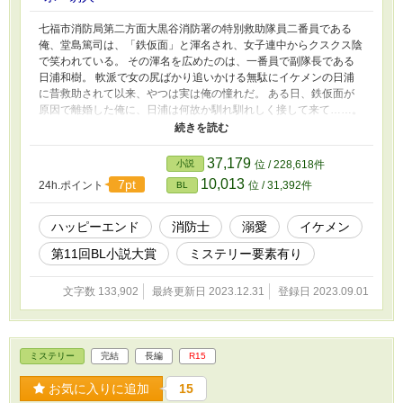
七福市消防局第二方面大黒谷消防署の特別救助隊員二番員である
俺、堂島篤司は、「鉄仮面」と渾名され、女子連中からクスクス陰
で笑われている。 その渾名を広めたのは、一番員で副隊長である
日浦和樹。 軟派で女の尻ばかり追いかける無駄にイケメンの日浦
に昔救助されて以来、やつは実は俺の憧れだ。 ある日、鉄仮面が
原因で離婚した俺に、日浦は何故か馴れ馴れしく接して来て……。
R18には※しています。 【完結】失恋した消防士はそのうち陥落す
るの笠置と橋本も出ています。 参考資料 「鎮火報」 「埋み火」
講談社 日明恩 「東京消防庁芝消防署24時すべては命を守る
37,179
小説
位 / 228,618件
ために」 講談社 岩貞るみ子 その他、インターネット等参考に
10,013
7pt
24h.ポイント
位 / 31,392件
BL
しました
ハッピーエンド
消防士
溺愛
イケメン
第11回BL小説大賞
ミステリー要素有り
文字数 133,902
最終更新日 2023.12.31
登録日 2023.09.01
ミステリー
完結
長編
R15
お気に入りに追加
15