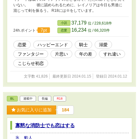
いない。 彼に認められるために、レイノリアは今日も男達に
混じって剣を振るう。 R18には※をしています。
37,179
小説
位 / 228,618件
16,234
7pt
24h.ポイント
位 / 66,320件
恋愛
恋愛
ハッピーエンド
騎士
溺愛
ファンタジー
片思い
年の差
すれ違い
こじらせ初恋
文字数 41,826
最終更新日 2024.01.15
登録日 2024.01.12
BL
連載中
長編
R18
お気に入りに追加
184
寡黙な消防士でも恋はする
氷 豹人