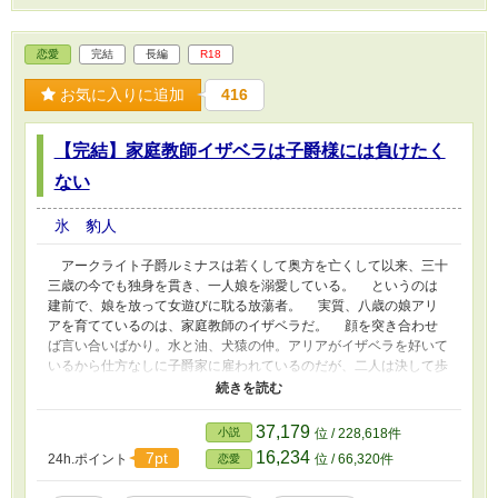
恋愛
完結
長編
R18
お気に入りに追加
416
【完結】家庭教師イザベラは子爵様には負けたく
ない
氷 豹人
アークライト子爵ルミナスは若くして奥方を亡くして以来、三十
三歳の今でも独身を貫き、一人娘を溺愛している。 というのは
建前で、娘を放って女遊びに耽る放蕩者。 実質、八歳の娘アリ
アを育てているのは、家庭教師のイザベラだ。 顔を突き合わせ
ば言い合いばかり。水と油、犬猿の仲。アリアがイザベラを好いて
いるから仕方なしに子爵家に雇われているのだが、二人は決して歩
み寄ることはない。 しかし、誘拐事件がきっかけで、二人の関
係に変化の兆しが……。 R18には※をしています。
37,179
小説
位 / 228,618件
16,234
7pt
24h.ポイント
位 / 66,320件
恋愛