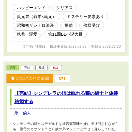
ハッピーエンド
シリアス
義兄弟（義弟×義兄）
ミステリー要素あり
昭和初期レトロ浪漫
探偵
俺様受け
執着・溺愛
第11回BL小説大賞
文字数 74,981
最終更新日 2023.08.09
登録日 2023.07.30
恋愛
完結
長編
R18
お気に入りに追加
371
【完結】シンデレラの姉は眠れる森の騎士と偽装
結婚する
氷 豹人
シンデレラの姉ヒルデガルドは虚言癖気味の妹に振り回されながら
も、継母のカサンドラと８歳の弟マシュウと幸せに暮らしていた。