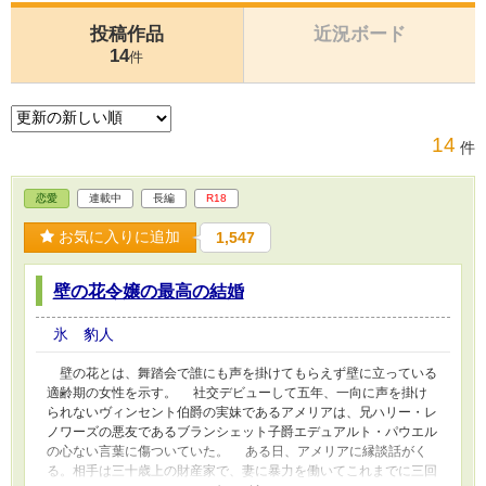
投稿作品
近況ボード
14
件
14
件
恋愛
連載中
長編
R18
お気に入りに追加
1,547
壁の花令嬢の最高の結婚
氷 豹人
壁の花とは、舞踏会で誰にも声を掛けてもらえず壁に立っている
適齢期の女性を示す。 社交デビューして五年、一向に声を掛け
られないヴィンセント伯爵の実妹であるアメリアは、兄ハリー・レ
ノワーズの悪友であるブランシェット子爵エデュアルト・パウエル
の心ない言葉に傷ついていた。 ある日、アメリアに縁談話がく
る。相手は三十歳上の財産家で、妻に暴力を働いてこれまでに三回