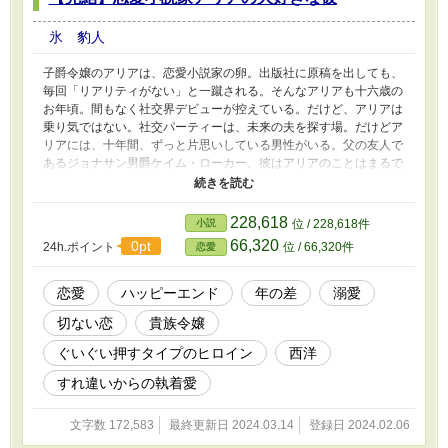
氷 豹人
子爵令嬢のアリアは、恋愛小説家の卵。出版社に原稿を出しても、
毎回「リアリティがない」と一蹴される。そんなアリアも十六歳の
お年頃。間もなく社交界デビューが控えている。だけど、アリアは
乗り気ではない。社交パーティーは、未来の夫を探す場。だけどア
リアには、十年間、ずっと片思いしている男性がいる。父の友人で
あるジョナサン男爵ケイム・ローカー。彼はアリアのことはまるで
子供扱い。それでもアリアは諦めない。 R18には※をしています。
「家庭教師イザベラは子爵様には負けたくない」のアリアが主人公
です。
228,618
小説
位 / 228,618件
66,320
0pt
24h.ポイント
位 / 66,320件
恋愛
恋愛
ハッピーエンド
年の差
溺愛
切ない恋
貴族令嬢
ぐいぐい押すタイプのヒロイン
西洋
すれ違いからの執着愛
文字数 172,583
最終更新日 2024.03.14
登録日 2024.02.06