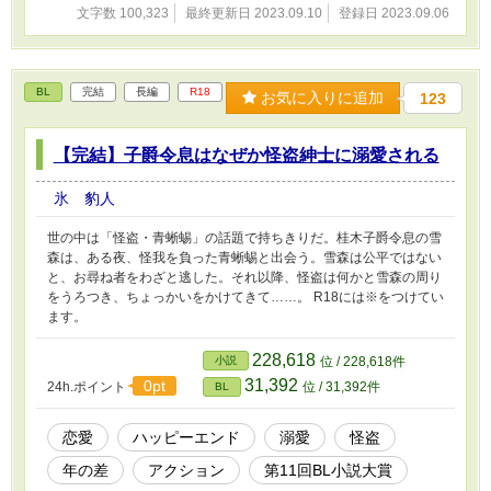
文字数 100,323
最終更新日 2023.09.10
登録日 2023.09.06
BL
完結
長編
R18
お気に入りに追加
123
【完結】子爵令息はなぜか怪盗紳士に溺愛される
氷 豹人
世の中は「怪盗・青蜥蜴」の話題で持ちきりだ。桂木子爵令息の雪
森は、ある夜、怪我を負った青蜥蜴と出会う。雪森は公平ではない
と、お尋ね者をわざと逃した。それ以降、怪盗は何かと雪森の周り
をうろつき、ちょっかいをかけてきて……。 R18には※をつけてい
ます。
228,618
小説
位 / 228,618件
31,392
0pt
24h.ポイント
位 / 31,392件
BL
恋愛
ハッピーエンド
溺愛
怪盗
年の差
アクション
第11回BL小説大賞