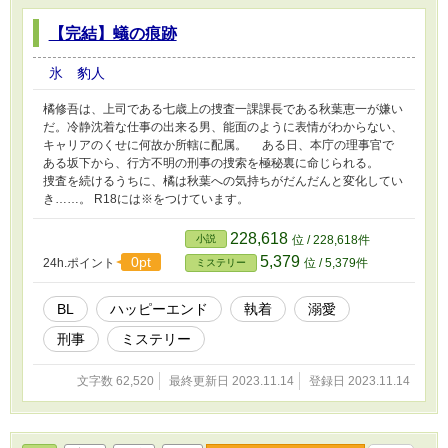
【完結】蟻の痕跡
氷 豹人
橘修吾は、上司である七歳上の捜査一課課長である秋葉恵一が嫌い
だ。冷静沈着な仕事の出来る男、能面のように表情がわからない、
キャリアのくせに何故か所轄に配属。 ある日、本庁の理事官で
ある坂下から、行方不明の刑事の捜索を極秘裏に命じられる。
捜査を続けるうちに、橘は秋葉への気持ちがだんだんと変化してい
き……。 R18には※をつけています。
228,618
小説
位 / 228,618件
5,379
0pt
24h.ポイント
位 / 5,379件
ミステリー
BL
ハッピーエンド
執着
溺愛
刑事
ミステリー
文字数 62,520
最終更新日 2023.11.14
登録日 2023.11.14