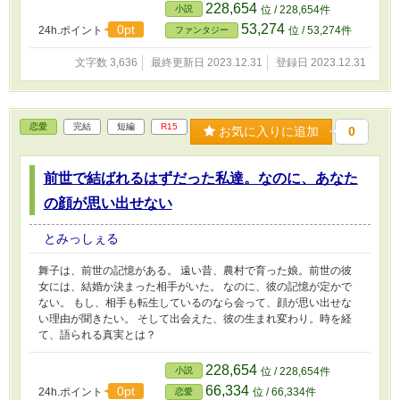
228,654
小説
位 / 228,654件
53,274
0pt
24h.ポイント
位 / 53,274件
ファンタジー
文字数 3,636
最終更新日 2023.12.31
登録日 2023.12.31
恋愛
完結
短編
R15
お気に入りに追加
0
前世で結ばれるはずだった私達。なのに、あなた
の顔が思い出せない
とみっしぇる
舞子は、前世の記憶がある。 遠い昔、農村で育った娘。前世の彼
女には、結婚か決まった相手がいた。 なのに、彼の記憶が定かで
ない。 もし、相手も転生しているのなら会って、顔が思い出せな
い理由が聞きたい。 そして出会えた、彼の生まれ変わり。時を経
て、語られる真実とは？
228,654
小説
位 / 228,654件
66,334
0pt
24h.ポイント
位 / 66,334件
恋愛