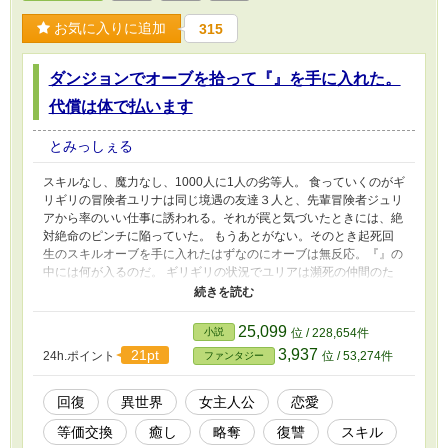
お気に入りに追加
315
ダンジョンでオーブを拾って『』を手に入れた。
代償は体で払います
とみっしぇる
スキルなし、魔力なし、1000人に1人の劣等人。 食っていくのがギ
リギリの冒険者ユリナは同じ境遇の友達３人と、先輩冒険者ジュリ
アから率のいい仕事に誘われる。それが罠と気づいたときには、絶
対絶命のピンチに陥っていた。 もうあとがない。そのとき起死回
生のスキルオーブを手に入れたはずなのにオーブは無反応。『』の
中には何が入るのだ。 ギリギリの状況でユリアは瀕死の仲間のた
めに叫ぶ。 ユリナはスキルを手に入れ、ささやかな幸せを手に入
れられるのだろうか。
25,099
小説
位 / 228,654件
3,937
21pt
24h.ポイント
位 / 53,274件
ファンタジー
回復
異世界
女主人公
恋愛
等価交換
癒し
略奪
復讐
スキル