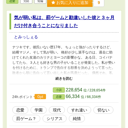
恋愛
完結
短編
お気に入りに追加
9
気が弱い私は、罰ゲームと勘違いした彼と３ヶ月
だけ付き合うことになりました
とみっしぇる
ナツキです。彼氏いない歴17年。 ちょっと強がったりするけど、
結構マジメ。そして気が弱い。 格好が少し派手なのは、過去に助
けてくれた友達のカリナとヨーコの影響かな。 ある日、コイバナ
してたら、３人とも好きな男の子がいることが発覚した。私が勢い
を付けるために、トランプで告白する順番を決めようって言った。
敗者から順に告白って言い出した私が馬鹿だった。 偶然それ、私
の告白相手カイ君に聞かれてた。カイ君、罰ゲームの告白と勘違い
して、３ヶ月限定のお付き合いしようって私に言った。 付き合い
始めたのはいいけど私って、３ヶ月で捨てられちゃうの？ ６話完
228,654
小説
位 / 228,654件
結です。
66,334
0pt
24h.ポイント
位 / 66,334件
恋愛
恋愛
学園
現代
すれ違い
切ない
罰ゲーム？
シリアス
純情