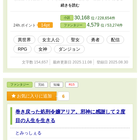
はずの『山村紗羅』が女神のミスで行方不明。読み方が『さら』と
いう理由でサラが女神の前に連れて行かれてしまう。 改造され大
きな力を持つ職業・聖女となった。新しく開発された魔道スマホで
30,168
小説
位 / 228,654件
旅を配信すれば報酬もあるという。 血の繋がりがない弟妹のため
4,579
14pt
24h.ポイント
位 / 53,274件
ファンタジー
にお金を稼ぐ目処もついた。それはいいが、戻された世界は本当に
アストリア？ 親切だけど間違いだらけの女神に翻弄されながら、
アリアと出会う。 勇者とともに王道？ファンタジーの道を突き進
異世界
女主人公
聖女
勇者
配信
む「間違い聖女サラ」の物語である。
RPG
女神
ダンジョン
文字数 154,657
最終更新日 2025.11.08
登録日 2025.08.30
ファンタジー
完結
短編
R15
お気に入りに追加
6
巻き戻った処刑令嬢アリア。邪神に感謝して２度
目の人生を生きる
とみっしぇる