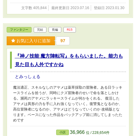
文字数 405,844
最終更新日 2023.07.16
登録日 2023.01.30
ファンタジー
完結
長編
R15
お気に入りに追加
97
『神ノ技能 魔方陣転写』をもらいました。能力も
見た目も人外ですかね
とみっしぇる
魔法適正、スキルなしのアヤメは薬草採取の冒険者。ある日ラッキ
ースライムを拾うが、同時にクズ冒険者のせいで命を落としかけ
る。瀕死のアヤメにラッキースライムが何かをくれる。 復活した
アヤメは異形の力を手に入れ強くなっていく。復讐鬼となるのか、
高位冒険者になるのか、アヤメはどうなっていくのか 改稿版とな
ります。ベースになった作品をバックアップ前に消してしまったた
めです
36,966
小説
位 / 228,654件