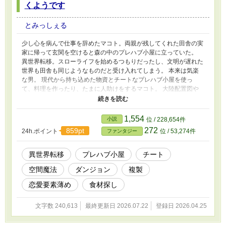
くようです
とみっしぇる
少し心を病んで仕事を辞めたマコト。両親が残してくれた田舎の実
家に帰って玄関を空けると森の中のプレハブ小屋に立っていた。
異世界転移。スローライフを始めるつもりだったし、文明が遅れた
世界も田舎も同じようなものだと受け入れてしまう。 本来は気楽
な男。 現代から持ち込めた物資とチートなプレハブ小屋を使っ
て、料理を作ったり、たまに人助けをするマコト。 大陸配置図や
歴史進行が、何となく地球に似た剣と魔法の異世界。足りない物や
食べたい物を探すマコトの物語。 ヒロインは31話から登場。恋愛
要素薄めです。金属配合に適当な面はありますが、ご容赦お願いし
1,554
小説
位 / 228,654件
ます
272
859pt
24h.ポイント
位 / 53,274件
ファンタジー
異世界転移
プレハブ小屋
チート
空間魔法
ダンジョン
複製
恋愛要素薄め
食材探し
文字数 240,613
最終更新日 2026.07.22
登録日 2026.04.25