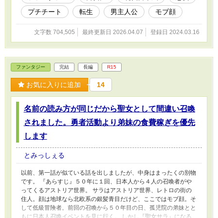
だ健康な生活を送らせてもらうから。 貞操逆転、男女比狂いの世
プチチート
転生
男主人公
モブ顔
界に期待したのだけれど・・。 あれ妹の梓、元カノのルナ、それ
に幼馴染み。なんでこっちの世界にもいるの？ 俺、違う世界に行
ったんだよね。
文字数 704,505
最終更新日 2026.04.07
登録日 2024.03.16
ファンタジー
完結
長編
R15
お気に入りに追加
14
名前の読み方が同じだから聖女として間違い召喚
されました。勇者活動より弟妹の食費稼ぎを優先
します
とみっしぇる
以前、第一話が似ている話を出しましたが、中身はまったくの別物
です。 『あらすじ』５０年に１回、日本人から４人の召喚者がや
ってくるアストリア世界。 サラはアストリア世界、レトロの街の
住人。顔は地球なら北欧系の銀髪青目だけど、ここではモブ顔。そ
して低級冒険者。前回の召喚から５０年目の日、孤児院の弟妹とと
もに日本人召喚イベントを見に行く。 しかし『聖女サラ』になる