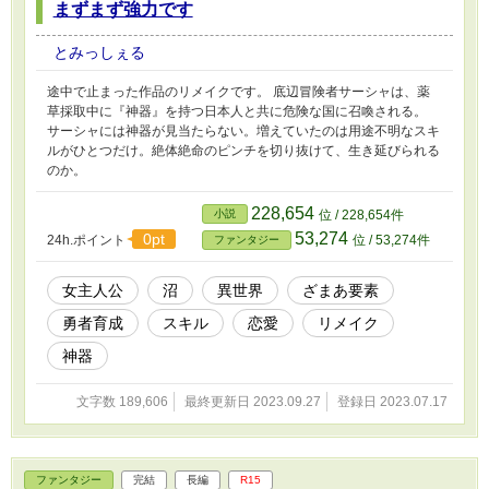
まずまず強力です
とみっしぇる
途中で止まった作品のリメイクです。 底辺冒険者サーシャは、薬
草採取中に『神器』を持つ日本人と共に危険な国に召喚される。
サーシャには神器が見当たらない。増えていたのは用途不明なスキ
ルがひとつだけ。絶体絶命のピンチを切り抜けて、生き延びられる
のか。
228,654
小説
位 / 228,654件
53,274
0pt
24h.ポイント
位 / 53,274件
ファンタジー
女主人公
沼
異世界
ざまあ要素
勇者育成
スキル
恋愛
リメイク
神器
文字数 189,606
最終更新日 2023.09.27
登録日 2023.07.17
ファンタジー
完結
長編
R15