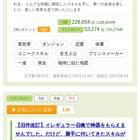
れる。 とんでも性能に開花したスキルを手に、唯一の友達を探し
たり、新しい世界を見て回ったりします
228,654
小説
位 / 228,654件
53,274
0pt
24h.ポイント
位 / 53,274件
ファンタジー
異世界
ダンジョン
恋愛
体重
ユニークスキル
女主人公
プリンスメーカー
一途
喪女
地球に似た地図
文字数 88,870
最終更新日 2023.11.04
登録日 2023.09.24
ファンタジー
完結
長編
R15
お気に入りに追加
139
【旧作改訂】イレギュラー召喚で神器をもらえま
せんでした。だけど、勝手に付いてきたスキルが