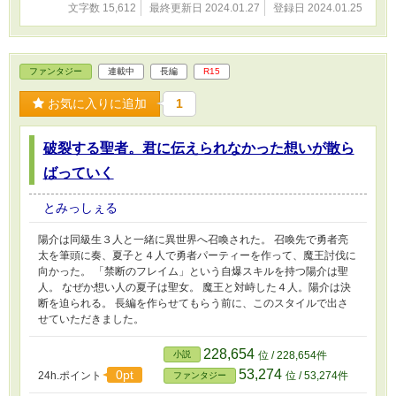
文字数 15,612
最終更新日 2024.01.27
登録日 2024.01.25
ファンタジー
連載中
長編
R15
お気に入りに追加
1
破裂する聖者。君に伝えられなかった想いが散ら
ばっていく
とみっしぇる
陽介は同級生３人と一緒に異世界へ召喚された。 召喚先で勇者亮
太を筆頭に奏、夏子と４人で勇者パーティーを作って、魔王討伐に
向かった。 「禁断のフレイム」という自爆スキルを持つ陽介は聖
人。 なぜか想い人の夏子は聖女。 魔王と対峙した４人。陽介は決
断を迫られる。 長編を作らせてもらう前に、このスタイルで出さ
せていただきました。
228,654
小説
位 / 228,654件
53,274
0pt
24h.ポイント
位 / 53,274件
ファンタジー