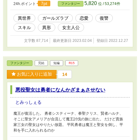
5,820
7pt
24h.ポイント
位 / 53,274件
ファンタジー
異世界
ガールズラブ
恋愛
復讐
スキル
異形
女主人公
文字数 87,714
最終更新日 2023.02.04
登録日 2022.12.27
ファンタジー
完結
短編
R15
お気に入りに追加
14
悪役聖女は勇者になんかざまぁさせない
とみっしぇる
魔王が復活した。 勇者システィーナ、拳聖クリス、賢者ハルナ、
そこに聖女アメリアが合流して魔王討伐の旅に出た。 だけど貴族
家三女の聖女はやりたい放題。 平民勇者は魔王と聖女を倒し、平
和を手に入れられるのか