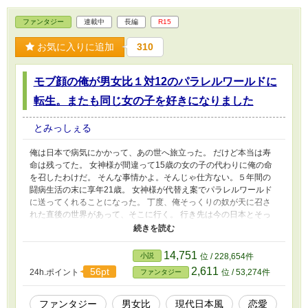
ファンタジー
連載中
長編
R15
お気に入りに追加
310
モブ顔の俺が男女比１対12のパラレルワールドに
転生。またも同じ女の子を好きになりました
とみっしぇる
俺は日本で病気にかかって、あの世へ旅立った。 だけど本当は寿
命は残ってた。 女神様が間違って15歳の女の子の代わりに俺の命
を召したわけだ。 そんな事情かよ。そんじゃ仕方ない。５年間の
闘病生活の末に享年21歳。 女神様が代替え案でパラレルワールド
に送ってくれることになった。 丁度、俺そっくりの奴が天に召さ
れた直後の世界があって、そこに行く。 行き先は今の日本とそっ
くりだけど、違うのは男女逆転世界。男女比も１対12。 ハーレ
ム？ いや無理でしょ。そういうのってハンサム転生したやつの特
権。転生先、美的感覚は前と変わらないもん。 モブな俺は、前世
14,751
小説
位 / 228,654件
の病気のせいでできなかったことやって、普通に大人になればい
2,611
56pt
24h.ポイント
位 / 53,274件
ファンタジー
い。 誰が彼女になってくれれば、御の字だしね。 チート？ そん
なもん付けくれるより、俺を支えてくれた前世の親と妹が苦労しな
いように金をやってくれ。 俺は17歳に若返らせてもらえるし、た
ファンタジー
男女比
現代日本風
恋愛