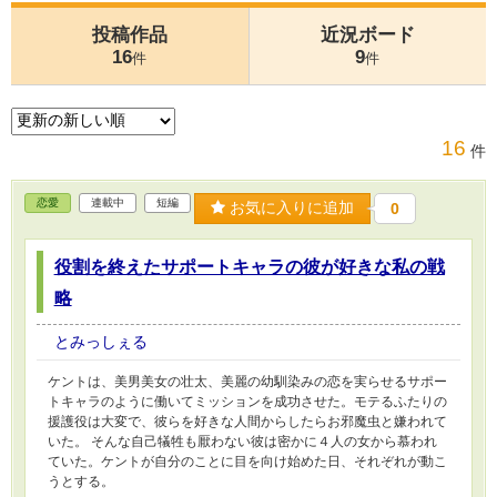
投稿作品
近況ボード
16
9
件
件
16
件
恋愛
連載中
短編
お気に入りに追加
0
役割を終えたサポートキャラの彼が好きな私の戦
略
とみっしぇる
ケントは、美男美女の壮太、美麗の幼馴染みの恋を実らせるサポー
トキャラのように働いてミッションを成功させた。モテるふたりの
援護役は大変で、彼らを好きな人間からしたらお邪魔虫と嫌われて
いた。 そんな自己犠牲も厭わない彼は密かに４人の女から慕われ
ていた。ケントが自分のことに目を向け始めた日、それぞれが動こ
うとする。