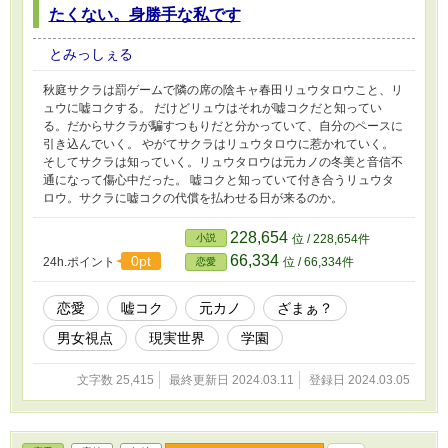
たくない。身勝手な私です
とみっしぇる
秋庭サクラは罰ゲームで隣の席の陰キャ春田リュウタロウこと、リ
ュウに嘘コクする。 だけどリュウはそれが嘘コクだと知ってい
る。だからサクラが騙すつもりだと分かっていて、自分のペースに
引き込んでいく。 やがてサクラはリュウタロウに惹かれていく。
そしてサクラは知っていく。リュウタロウは元カノの冬美と音信不
通になって傷心中だった。 嘘コクと知っていて付き合うリュウタ
ロウ。サクラに嘘コクの代償を払わせる日が来るのか。
228,654
小説
位 / 228,654件
66,334
0pt
24h.ポイント
位 / 66,334件
恋愛
恋愛
嘘コク
元カノ
ざまぁ？
男女視点
現実世界
学園
文字数 25,415
最終更新日 2024.03.11
登録日 2024.03.05