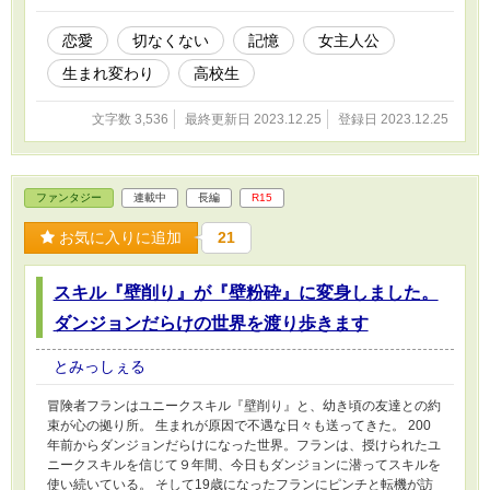
恋愛
切なくない
記憶
女主人公
生まれ変わり
高校生
文字数 3,536
最終更新日 2023.12.25
登録日 2023.12.25
ファンタジー
連載中
長編
R15
お気に入りに追加
21
スキル『壁削り』が『壁粉砕』に変身しました。
ダンジョンだらけの世界を渡り歩きます
とみっしぇる
冒険者フランはユニークスキル『壁削り』と、幼き頃の友達との約
束が心の拠り所。 生まれが原因で不遇な日々も送ってきた。 200
年前からダンジョンだらけになった世界。フランは、授けられたユ
ニークスキルを信じて９年間、今日もダンジョンに潜ってスキルを
使い続いている。 そして19歳になったフランにピンチと転機が訪