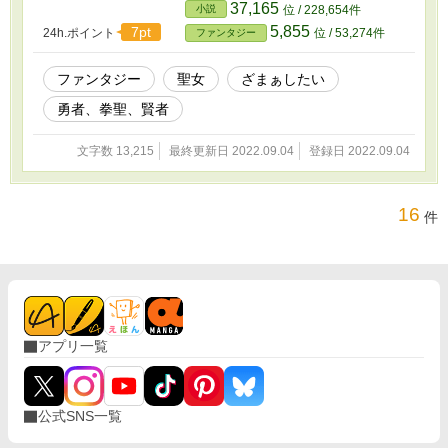
37,165
小説
位 / 228,654件
5,855
7pt
24h.ポイント
位 / 53,274件
ファンタジー
ファンタジー
聖女
ざまぁしたい
勇者、拳聖、賢者
文字数 13,215
最終更新日 2022.09.04
登録日 2022.09.04
16
件
アプリ一覧
公式SNS一覧