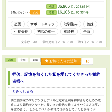
36,966
小説
位 / 228,654件
16,106
7pt
24h.ポイント
位 / 66,334件
恋愛
恋愛
サポートキャラ
幼馴染み
義妹
生徒会長
初恋の相手
相談役
告白
文字数 8,308
最終更新日 2026.08.01
登録日 2026.08.01
恋愛
完結
短編
お気に入りに追加
10
拝啓、記憶を無くした私を愛してくださった婚約
者様へ
とみっしぇる
共に伯爵家のマリアンヌとアベルは敵対派閥を和解させるための政
略により婚約者となった。長い冬の時代を経てようやく２人は互い
を認め合う。 しかしアベルが領地で仕事をしていたとき毒に倒