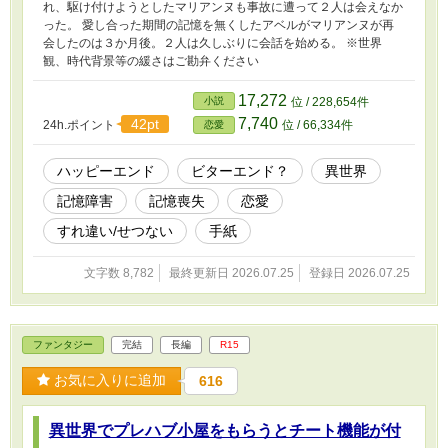
れ、駆け付けようとしたマリアンヌも事故に遭って２人は会えなか
った。 愛し合った期間の記憶を無くしたアベルがマリアンヌが再
会したのは３か月後。２人は久しぶりに会話を始める。 ※世界
観、時代背景等の緩さはご勘弁ください
17,272
小説
位 / 228,654件
7,740
42pt
24h.ポイント
位 / 66,334件
恋愛
ハッピーエンド
ビターエンド？
異世界
記憶障害
記憶喪失
恋愛
すれ違い/せつない
手紙
文字数 8,782
最終更新日 2026.07.25
登録日 2026.07.25
ファンタジー
完結
長編
R15
お気に入りに追加
616
異世界でプレハブ小屋をもらうとチート機能が付