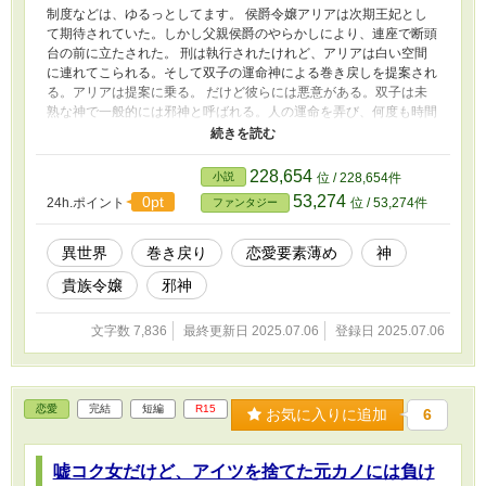
制度などは、ゆるっとしてます。 侯爵令嬢アリアは次期王妃とし
て期待されていた。しかし父親侯爵のやらかしにより、連座で断頭
台の前に立たされた。 刑は執行されたけれど、アリアは白い空間
に連れてこられる。そして双子の運命神による巻き戻しを提案され
る。アリアは提案に乗る。 だけど彼らには悪意がある。双子は未
熟な神で一般的には邪神と呼ばれる。人の運命を弄び、何度も時間
を巻き戻させては絶望を味あわせる。それを笑う最低の存在だっ
た。 アリアはそうとは知らず、今度こそ悔いのない人生を過ごそ
うと懸命に生きる。 アリアが次の人生で得られるものとは。
228,654
小説
位 / 228,654件
53,274
0pt
24h.ポイント
位 / 53,274件
ファンタジー
異世界
巻き戻り
恋愛要素薄め
神
貴族令嬢
邪神
文字数 7,836
最終更新日 2025.07.06
登録日 2025.07.06
恋愛
完結
短編
R15
お気に入りに追加
6
嘘コク女だけど、アイツを捨てた元カノには負け