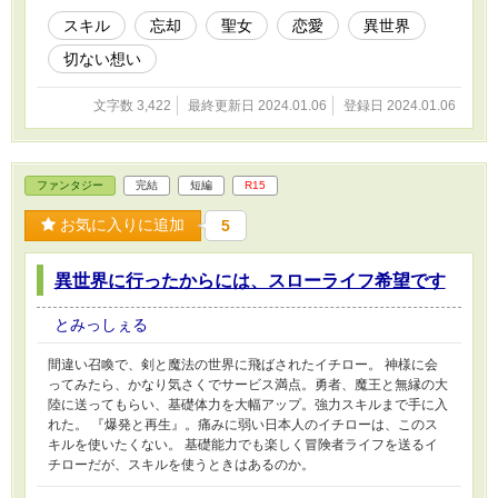
スキル
忘却
聖女
恋愛
異世界
切ない想い
文字数 3,422
最終更新日 2024.01.06
登録日 2024.01.06
ファンタジー
完結
短編
R15
お気に入りに追加
5
異世界に行ったからには、スローライフ希望です
とみっしぇる
間違い召喚で、剣と魔法の世界に飛ばされたイチロー。 神様に会
ってみたら、かなり気さくでサービス満点。勇者、魔王と無縁の大
陸に送ってもらい、基礎体力を大幅アップ。強力スキルまで手に入
れた。 『爆発と再生』。痛みに弱い日本人のイチローは、このス
キルを使いたくない。 基礎能力でも楽しく冒険者ライフを送るイ
チローだが、スキルを使うときはあるのか。