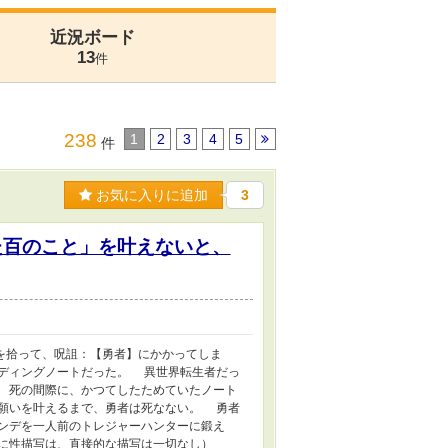
近況ボード
13
件
238
1
2
3
4
5
件
お気に入りに追加
3
た百のこと」を叶えないと、
を拾って、呪詛：【勇者】にかかってしま
ディングノートだった。 異世界転生者だっ
 死の間際に、かつてしたためていたノート
願いを叶えるまで、勇者は死なない。 勇者
ンデを一人前のトレジャーハンターに鍛え
に性描写は、直接的な描写は一切なし）