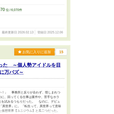
070
位 / 6,070件
最終更新日 2026.02.13
登録日 2025.12.06
お気に入りに追加
15
った ～個人勢アイドルを目
に万バズ～
い！」 事務所と反りが合わず、惜しまれつ
のに、回ってくる仕事は案件や、苦手なホラ
生を試みるつもりだった。 なのに、デビュ
「異世界」に。 「転生って、異世界って意味
た仮想世界【ユニジウム】と瓜二つだった。