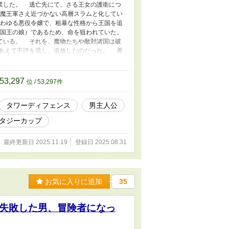
業した。 逃亡先にて、さる王女の護衛につ
魔王軍さえ近づかない高層スラムと化してい
わゆる悪役令嬢で、粗暴な性格から王国を追
国王の娘）であるため、命を狙われていた。
ている。 それを、魔物たちや敵対諸国は破
あえて不評を流し、追放したのだった。 勇
ここは王女にとっていわば「蠱毒」。 自分を
たのだった！ つまり、「王女を野に放っ
女は俺の実力を買ってくれているが、どう考え
53,297
位 / 53,297件
ングは保険）
タワーディフェンス
男主人公
ンタジーカップ
最終更新日 2025.11.19
登録日 2025.08.31
お気に入りに追加
35
失敗した男、冒険者になっ