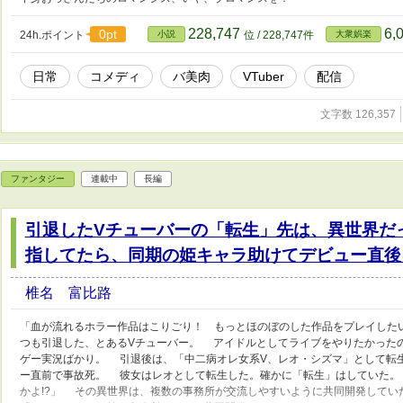
228,747
6,
0pt
24h.ポイント
小説
位 / 228,747件
大衆娯楽
日常
コメディ
バ美肉
VTuber
配信
文字数 126,357
ファンタジー
連載中
長編
引退したVチューバーの「転生」先は、異世界だ
指してたら、同期の姫キャラ助けてデビュー直後
椎名 富比路
「血が流れるホラー作品はこりごり！ もっとほのぼのした作品をプレイした
つも引退した、とあるVチューバー。 アイドルとしてライブをやりたかった
ゲー実況ばかり。 引退後は、「中二病オレ女系V、レオ・シズマ」として転
ー直前で事故死。 彼女はレオとして転生した。確かに「転生」はしていた。
かよ!?」 その異世界は、複数の事務所が交流しやすいように共同開発してい