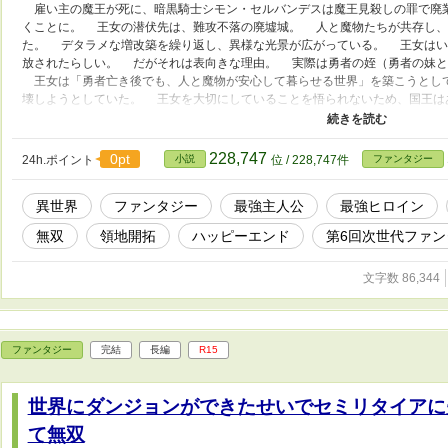
雇い主の魔王が死に、暗黒騎士シモン・セルバンデスは魔王見殺しの罪で廃
くことに。 王女の潜伏先は、難攻不落の廃墟城。 人と魔物たちが共存し、
た。 デタラメな増改築を繰り返し、異様な光景が広がっている。 王女はい
放されたらしい。 だがそれは表向きな理由。 実際は勇者の姪（勇者の妹と
王女は「勇者亡き後でも、人と魔物が安心して暮らせる世界」を築こうとし
壊しようとしていた。 王女を大切にしていることを悟られないため、国王は
者の姪を守るため、シモンは「モン・バン」と名を変えて戦う。 ……だが、
倒せる相手を作り出すため、王女は世界中の強いやつを鍛え上げるために作っ
て」はならない！ ここは王女を閉じ込めるための、牢獄だったのだ！ 「王
228,747
0pt
24h.ポイント
小説
位 / 228,747件
ファンタジー
てもアイツのほうが強いじゃん！ 守る意味あるのかよ!?」 （セルフレイティ
異世界
ファンタジー
最強主人公
最強ヒロイン
無双
領地開拓
ハッピーエンド
第6回次世代ファ
文字数 86,344
ファンタジー
完結
長編
R15
世界にダンジョンができたせいでセミリタイアに
て無双