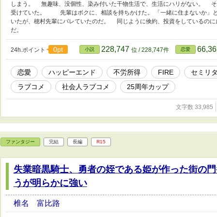
しまう。 無趣味、没個性、染み付いた干物生活で、生活にハリがない。 そ
受けていた。 先輩はボクに、相談を持ちかけた。 「一緒に住まないか」
いたが、穂村先輩にバレていたのだ。 同じように倹約、投資をしているのに
だ。
228,747
66,3
0pt
24h.ポイント
小説
位 / 228,747件
恋愛
恋愛
ハッピーエンド
不労所得
FIRE
セミリ
ラブコメ
社会人ラブコメ
25周年カップ
文字数 33,985
ファンタジー
完結
長編
R15
失業暗黒騎士、勇者の姪である姫が作った街の門
うが明らかに強い
椎名 富比路