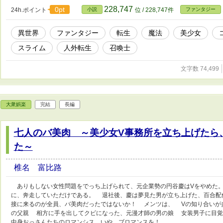
228,747
0pt
24h.ポイント
小説
位 / 228,747件
ファンタジー
異世界
ファンタジー
転生
魔法
美少女
スライム
人外転生
召喚士
文字数 74,499
大衆娯楽
完結
長編
七人のバ美肉 ～美少女V事務所を立ち上げたら
た～
椎名 富比路
ありもしない女性問題をでっち上げられて、元企業勢の円谷慶はVをやめた
に、奔走していただけである。 退社後、慶は夢見た男が立ち上げた、百合配
接に来るのが全員、バ美肉だったではないか！ メンツは、 Vの知り合いが
の父親 相方に手を出してクビになった、元漫才師の男の娘 女装男子に目
中身おっさんたちのロマンシス、いや、ブロマンスを！