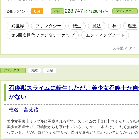
228,747
0pt
24h.ポイント
小説
位 / 228,747件
ファンタジー
異世界
ファンタジー
転生
魔法
神
魔王
第6回次世代ファンタジーカップ
エンディングノート
文字数 21,619
ファンタジー
完結
長編
召喚獣スライムに転生したが、美少女召喚士が自
かない
椎名 富比路
美少女召喚士リップルに召喚される形で、スライムの【ロピ】ちゃんとして転
美少女召喚士で、召喚獣からも慕われている。 なのに、本人はまったく無自
っている。 だが、ロピちゃん本人も、自分が最強だと気がついていなかったの