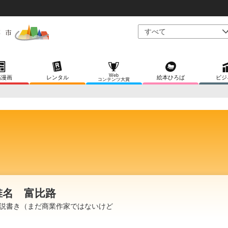
Web
稿漫画
レンタル
絵本ひろば
ビジ
コンテンツ大賞
椎名 富比路
説書き（まだ商業作家ではないけど