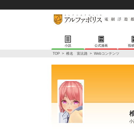
小説
公式漫画
投
TOP
>
椎名 富比路
>
Webコンテンツ
小