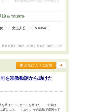
ゃん！」 前の事務所の知り合いまで現れる
魔【ダリ】と一緒に、仮想世界に似た異世界
指そうっと！」 そう意気込んだレオだった
。 その様子が世界中に配信されてしまい、
719
位 / 53,297件
病弱・病死設定なし」 「転生方法もトラック
 大幅アップ」 その他諸々、変更予定
女
女主人公
VTuber
最終更新日 2025.12.30
登録日 2025.11.02
お気に入りに追加
4
上司を宗教勧誘から助けた
誘を受けているところを助けた。 先輩は、
ことに成功した。 しかし、その反動で虚無って