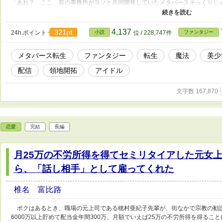
「あれ？ ここ、前の事務所がヨソと共同開発していたメタバースそっくりじ
が、同じキャラではない様子。 関西弁を話す相棒のドローン型ガイド兼使い
【ユニジウム】を駆け巡る。 「ひとまず、【誰にも負けないアイドル】を目
が、個人勢アイドル配信者の活動を決意した直後、同期の姫様キャラを助ける
4,137
321pt
24h.ポイント
小説
位 / 228,747件
ファンタジー
自身のデビュー直後に万バズする事態に！ 過去版と、再アップ版との違い 「
転生と、ベタに」 「ドローンが、ムササビから手乗りライオンに」 「文字数
メタバース転生
ファンタジー
転生
魔法
美少
配信
領地開拓
アイドル
文字数 167,870
恋愛
完結
長編
月25万の不労所得を得てセミリタイアした元女
ら、「話し相手」として雇ってくれた
椎名 富比路
ボクはあるとき、職場の元上司である穂村亜紀子先輩が、街なかで宗教の勧
6000万以上貯めて配当金年間300万、月額でいえば25万の不労所得を得る