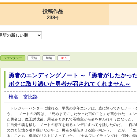
投稿作品
238
件
ファンタジー
完結
短編
R15
勇者のエンディングノート ～「勇者がしたかっ
ボクに取り憑いた勇者が召されてくれません～
椎名 富比路
トレジャーハンターに憧れる、平民の少年エンデは、庭に降ってきたノート
う。 ノートの内容は、「死ぬまでにしたかった百のこと」が書かれた、エン
た勇者は、魔王討伐後、用済みとされて召喚主から命を奪われそうになった。
に自分の魂を移し、ノートの存在を知るエンデにすべてを託したのだ。 百の
の力と記憶を引き継いだ少年は、勇者を成仏させる旅へ向かう。 だが、「エ
る」ことも、勇者のリストに入っていた。 （セルフレイティングは、保険。特