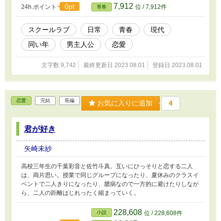
7,912
0pt
24h.ポイント
位 / 7,912件
青春
スクールラブ
日常
青春
現代
同い年
男主人公
恋愛
文字数 9,742
最終更新日 2023.08.01
登録日 2023.08.01
恋愛
完結
長編
お気に入りに追加
4
君が好き
矢崎未紗
高校三年生の千葉彩音と佐竹斗真。互いにひっそりと恋する二人
は、両片思い。授業で同じグループになったり、夏休みのクラスイ
ベントで二人きりになったり、臆病なので一方的に避けたりしなが
ら、二人の距離はじれったく縮まっていく。
228,608
小説
位 / 228,608件