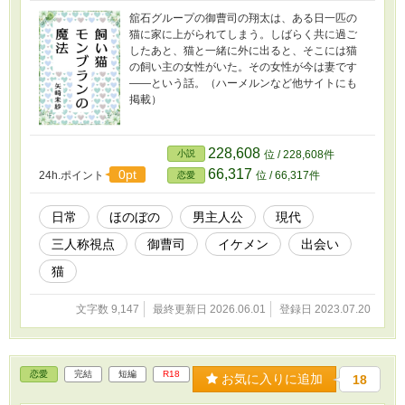
舘石グループの御曹司の翔太は、ある日一匹の
猫に家に上がられてしまう。しばらく共に過ご
したあと、猫と一緒に外に出ると、そこには猫
の飼い主の女性がいた。その女性が今は妻です
――という話。（ハーメルンなど他サイトにも
掲載）
228,608
小説
位 / 228,608件
66,317
0pt
24h.ポイント
位 / 66,317件
恋愛
日常
ほのぼの
男主人公
現代
三人称視点
御曹司
イケメン
出会い
猫
文字数 9,147
最終更新日 2026.06.01
登録日 2023.07.20
恋愛
完結
短編
R18
お気に入りに追加
18