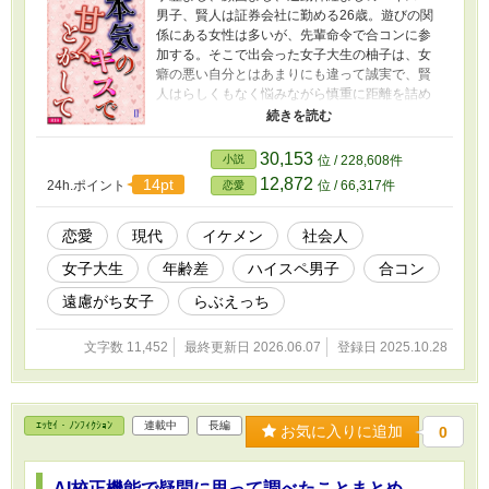
男子、賢人は証券会社に勤める26歳。遊びの関
係にある女性は多いが、先輩命令で合コンに参
加する。そこで出会った女子大生の柚子は、女
癖の悪い自分とはあまりにも違って誠実で、賢
人はらしくもなく悩みながら慎重に距離を詰め
ていく――。（ハーメルン等、他サイトにも掲
載あり） 『本気のキスは甘くとろけて』
（https://www.alphapolis.co.jp/novel/346348421
30,153
小説
位 / 228,608件
/194770629）というR18短編の続編（ヒーロー
12,872
14pt
24h.ポイント
位 / 66,317件
恋愛
視点＋初えっち後の新エピソード）です。ぜひ
セットでお楽しみください。
恋愛
現代
イケメン
社会人
女子大生
年齢差
ハイスペ男子
合コン
遠慮がち女子
らぶえっち
文字数 11,452
最終更新日 2026.06.07
登録日 2025.10.28
ｴｯｾｲ・ﾉﾝﾌｨｸｼｮﾝ
連載中
長編
お気に入りに追加
0
AI校正機能で疑問に思って調べたことまとめ