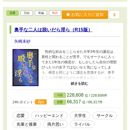
恋愛
完結
長編
R15
お気に入りに追加
3
奥手な二人は脱いだら淫ら（R15版）
矢崎未紗
性的な好みをこじらせた大学3年生の謙志は、
異性と関わることが苦手。でもサークルに入っ
てきた1年生の桃音が、もしかしたら自分の理想
ぴったりの女子ではないかと気になってしま
う。桃音も同じように謙志を意識するが、奥手
な二人の距離はなかなか縮まらない……と思っ
たら、なぜか謙志の部屋で破廉恥なことをする
関係になってしまい……？ そんなこんなでじ
れじれ両片思いが終わって無事に付き合いだし
228,608
小説
位 / 228,608件
たら、今度は厄介なライバル登場で二人の関係
66,317
0pt
24h.ポイント
位 / 66,317件
恋愛
に亀裂が入ってしまい――と、大学生らしいラ
ブストーリー（ほんのりえっちな空気アリ）
を、お届けします／具体的な性描写はありませ
恋愛
ハッピーエンド
大学生
サークル
んが、キスシーンや性行為に言及する会話があ
先輩と後輩
両片思い
ライバル
るため、R15としています（ほかサイトにも掲