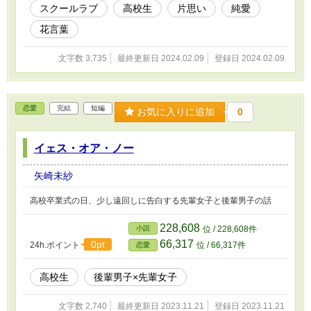
スクールラブ
高校生
片思い
純愛
花言葉
文字数 3,735
最終更新日 2024.02.09
登録日 2024.02.09
恋愛
完結
短編
お気に入りに追加
0
イェス・オア・ノー
矢崎未紗
高校卒業式の日、少し遠回しに告白する先輩女子と後輩男子の話
228,608
小説
位 / 228,608件
66,317
0pt
24h.ポイント
位 / 66,317件
恋愛
高校生
後輩男子×先輩女子
文字数 2,740
最終更新日 2023.11.21
登録日 2023.11.21