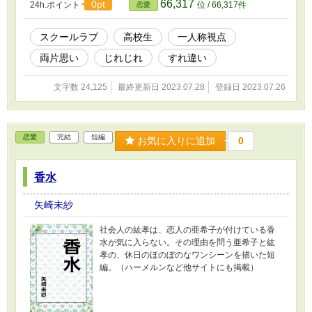
66,317
0pt
24h.ポイント
位 / 66,317件
恋愛
スクールラブ
高校生
一人称視点
両片思い
じれじれ
すれ違い
文字数 24,125
最終更新日 2023.07.28
登録日 2023.07.26
恋愛
完結
短編
お気に入りに追加
0
香水
矢崎未紗
社会人の紘孝は、恋人の亜希子が付けている香
水が気に入らない。その理由を問う亜希子と紘
孝の、休日のほのぼのなワンシーンを描いた短
編。（ハーメルンなど他サイトにも掲載）