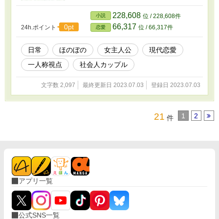
228,608
小説
位 / 228,608件
66,317
0pt
24h.ポイント
位 / 66,317件
恋愛
日常
ほのぼの
女主人公
現代恋愛
一人称視点
社会人カップル
文字数 2,097
最終更新日 2023.07.03
登録日 2023.07.03
21
1
2
件
アプリ一覧
公式SNS一覧