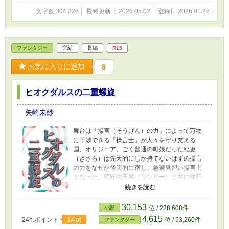
載あり）
文字数 304,226
最終更新日 2026.05.02
登録日 2026.01.26
ファンタジー
完結
長編
R15
お気に入りに追加
8
ヒオクダルスの二重螺旋
矢崎未紗
舞台は「操言（そうげん）の力」によって万物
に干渉できる「操言士」が人々を守り支える
国、オリジーア。ごく普通の町娘だった紀更
（きさら）は先天的にしか持てないはずの操言
の力をなぜか後天的に宿し、急遽見習い操言士
となった。師匠の王黎（ワンリー）と共に修行
の旅に出た紀更は、旅に同行する傭兵のユルゲ
ンにゆっくりと恋をしつつも一人前の操言士に
なっていく。しかしそんな紀更たちの前に、
30,153
小説
位 / 228,608件
「神の力」を使って世界を脅かす謎の組織が現
4,615
14pt
24h.ポイント
位 / 53,260件
ファンタジー
れる。紀更は彼らから人々を守るため、世界の