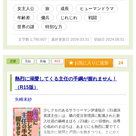
謎に触れながら操言士として戦いの中に身を投
じていく――。 「17歳少女×28歳護衛傭兵」の
女主人公
旅
成長
ヒューマンドラマ
年齢差恋愛を軸にした、「旅をする仲間がやが
年齢差
傭兵
じれじれ
戦闘
て世界を救う」というオリジナルファンタジー
恋愛小説です。RPGっぽいテイストで戦闘、成
世界の謎
特別な力
長、魔法的な要素はありますが、「ステータス
オープン」や「スキル」「レベル」といった要
文字数 1,790,607
最終更新日 2026.03.31
登録日 2024.08.01
素はありません。戦闘や流血、人が死ぬ描写が
予告なくあるのでR15指定をしています。他サ
イトにも掲載あり。更新予定等の詳細は近況ボ
ードにて。 「RPGっぽい世界観と展開で年の差
恋愛
完結
長編
R15
男女の恋愛を楽しみつつ、たっぷりの文章量で
お気に入りに追加
24
がっつり異世界に浸りたい」という方に刺さる
かと思います。最後まで書き上げているので絶
熱烈に溺愛してくる主任の手綱が握れません！
対にエタりません。どうぞ安心してお読みくだ
さい。
（R15版）
矢崎未紗
少しクセのあるサラリーマン伊達聡介（31歳決
算課主任）は、隣の受注管理課に配属された新
入社員の篠崎まほろ（23歳）に一目惚れ。自尊
心低めのまほろは、あまりにも熱烈に愛でてく
る聡介に疑問と戸惑いを抱きつつも、とにかく