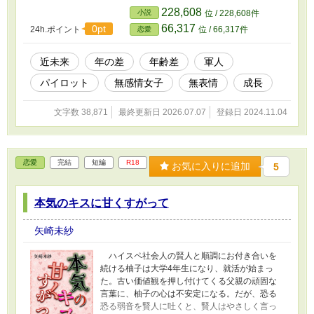
の関係は恋愛未満です。（ハーメルン等、他サ
228,608
小説
位 / 228,608件
イトにも掲載あり）
66,317
0pt
24h.ポイント
位 / 66,317件
恋愛
近未来
年の差
年齢差
軍人
パイロット
無感情女子
無表情
成長
文字数 38,871
最終更新日 2026.07.07
登録日 2024.11.04
恋愛
完結
短編
R18
お気に入りに追加
5
本気のキスに甘くすがって
矢崎未紗
ハイスペ社会人の賢人と順調にお付き合いを
続ける柚子は大学4年生になり、就活が始まっ
た。古い価値観を押し付けてくる父親の頑固な
言葉に、柚子の心は不安定になる。だが、恐る
恐る弱音を賢人に吐くと、賢人はやさしく言っ