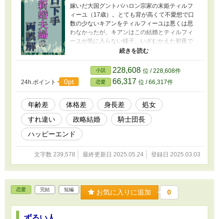
嫁いだ大国グントバハロン宗家の末姫ティルフ
ィーユ（17歳）。とても背が高くて不愛想で口
数の少ないキアンをティルフィーユは悪くは思
わなかったが、キアンはこの結婚とティルフィ
ーユが気に入らない様子。いざむかえた初夜で
は「これは所詮、政略結婚だ。夜の行為は必須
ではない」と言われて拒絶されてしまい、ティ
ルフィーユはひどく傷つく。目も合わせてくれ
228,608
小説
位 / 228,608件
ないほど冷たい態度のキアンだが、実は何かを
66,317
0pt
24h.ポイント
位 / 66,317件
恋愛
誤解しているようで……？ 二人の両誤解とその
解決、初えっちという前半、国のために頑張る
二人におとずれるピンチを描いた後半という二
年齢差
体格差
身長差
処女
部構成のような物語です。アルファポリスでの
すれ違い
政略結婚
騎士団長
本作は、具体的な性描写をすべてカットした
R15版として掲載しています。 他サイトにも掲
ハッピーエンド
載あり。作者の近況ボードにて関連作品や番外
編についてご案内しております。
文字数 239,578
最終更新日 2025.05.24
登録日 2025.03.03
恋愛
完結
短編
お気に入りに追加
0
ずるい人