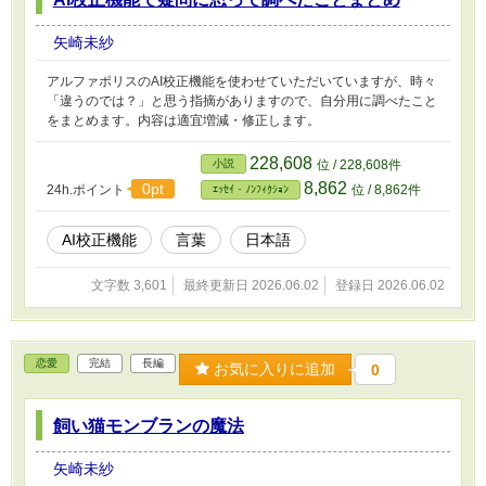
矢崎未紗
アルファポリスのAI校正機能を使わせていただいていますが、時々
「違うのでは？」と思う指摘がありますので、自分用に調べたこと
をまとめます。内容は適宜増減・修正します。
228,608
小説
位 / 228,608件
8,862
0pt
24h.ポイント
位 / 8,862件
ｴｯｾｲ・ﾉﾝﾌｨｸｼｮﾝ
AI校正機能
言葉
日本語
文字数 3,601
最終更新日 2026.06.02
登録日 2026.06.02
恋愛
完結
長編
お気に入りに追加
0
飼い猫モンブランの魔法
矢崎未紗