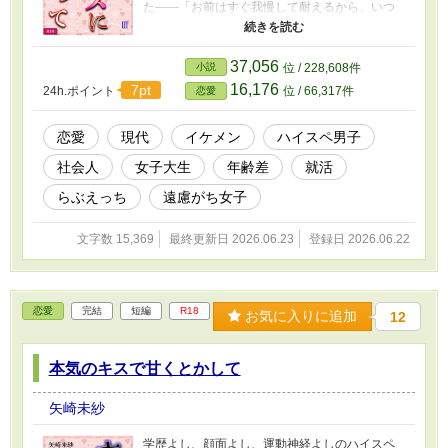
た――「お前はすぐ我慢して耐えるから、いつ
も心配だよ」。 R18短編の『本気のキスは甘
くとろけて』
（https://www.alphapolis.co.jp/novel/346348421
37,056
小説
位 / 228,608件
/194770629）、『本気のキスで甘くとかして』
16,176
7pt
24h.ポイント
位 / 66,317件
恋愛
（https://www.alphapolis.co.jp/novel/346348421
/323006411）に続く第3弾のお話で、二人の距
離がまた少し縮まります。ぜひセットでお楽し
恋愛
現代
イケメン
ハイスペ男子
みください。（ハーメルン等、他サイトにも掲
社会人
女子大生
年齢差
就活
載あり）
らぶえっち
遠慮がち女子
文字数 15,369
最終更新日 2026.06.23
登録日 2026.06.22
恋愛
完結
短編
R18
お気に入りに追加
12
本気のキスで甘くとかして
矢崎未紗
学歴よし、顔面よし、運動神経よしのハイスペ