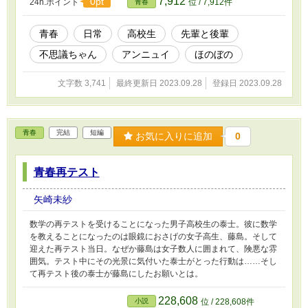
7,912
0pt
24h.ポイント
位 / 7,912件
青春
青春
日常
高校生
先輩と後輩
不思議ちゃん
アンニュイ
ほのぼの
文字数 3,741
最終更新日 2023.09.28
登録日 2023.09.28
青春
完結
短編
お気に入りに追加
0
青春再テスト
矢崎未紗
数学の再テストを受けることになった男子高校生の泰士。彼に数学
を教えることになったのは眼鏡におさげの女子高生、藤島。そして
迎えた再テスト当日。なぜか藤島は女子数人に囲まれて、険悪な雰
囲気。テスト中にその光景に気付いた泰士がとった行動は……そし
て再テスト後の泰士が藤島にしたお願いとは。
228,608
小説
位 / 228,608件