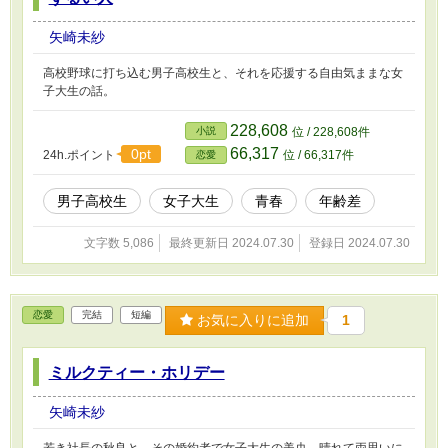
矢崎未紗
高校野球に打ち込む男子高校生と、それを応援する自由気ままな女
子大生の話。
228,608
小説
位 / 228,608件
66,317
0pt
24h.ポイント
位 / 66,317件
恋愛
男子高校生
女子大生
青春
年齢差
文字数 5,086
最終更新日 2024.07.30
登録日 2024.07.30
恋愛
完結
短編
お気に入りに追加
1
ミルクティー・ホリデー
矢崎未紗
若き社長の秋良と、その婚約者で女子大生の美央。晴れて両思いに