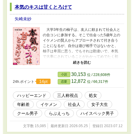
本気のキスは甘くとろけて
矢崎未紗
大学3年生の柚子は、友人に頼まれて社会人と
の合コンに参加する。そこで出会った5歳年上の
イケメンの賢人からアプローチされて付き合う
ことになるが、自分は遊び相手ではないかと、
柚子は卑屈に思う。でもそれは勘違いで、本気
で大事にされていることがわかってめでたく初
えっちができました……という話。（ハーメル
ンなど他サイトにも掲載） 続編に『本気のキ
スで甘くとかして』
30,153
小説
位 / 228,608件
（https://www.alphapolis.co.jp/novel/346348421
12,872
14pt
24h.ポイント
位 / 66,317件
恋愛
/323006411）というR18短編もありますので、
ぜひセットでお楽しみください。
ハッピーエンド
三人称視点
処女
年齢差
イケメン
社会人
女子大生
クール男子
らぶえっち
ハイスペック男子
文字数 15,085
最終更新日 2026.05.25
登録日 2023.07.12