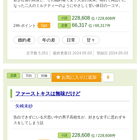
なった二人のミルクティーのようにやさしく甘い休日の一コマ。
228,608
小説
位 / 228,608件
66,317
0pt
24h.ポイント
位 / 66,317件
恋愛
婚約者
年の差
日常
甘々
文字数 5,351
最終更新日 2024.05.03
登録日 2024.05.03
恋愛
完結
短編
お気に入りに追加
0
ファーストキスは無味だけど
矢崎未紗
告白できずにいる片思い中の男子高校生が、好きな女子に思わずキ
スをしてしまう話
228,608
小説
位 / 228,608件