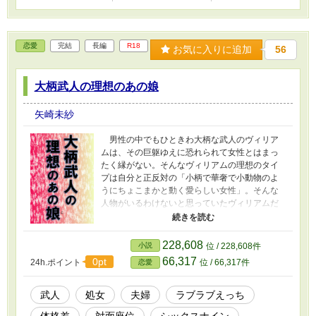
恋愛
完結
長編
R18
お気に入りに追加
56
大柄武人の理想のあの娘
矢崎未紗
男性の中でもひときわ大柄な武人のヴィリア
ムは、その巨躯ゆえに恐れられて女性とはまっ
たく縁がない。そんなヴィリアムの理想のタイ
プは自分と正反対の「小柄で華奢で小動物のよ
うにちょこまかと動く愛らしい女性」。そんな
人物がいるわけないと思っていたヴィリアムだ
が、ある日隣国で理想通りの小柄な女性ノエラ
と出逢う。悲しいこともあったけれど無事にノ
エラを嫁にできたヴィリアムは、これでもかと
228,608
小説
位 / 228,608件
ノエラを甘とろえっちにかわいがって幸せに生
66,317
0pt
24h.ポイント
位 / 66,317件
恋愛
きました――というお話。（タイトルの「あの
娘」は「あのこ」と読みます） 全8話で完結済
／読了目安時間149分／性描写は全体の約28％
武人
処女
夫婦
ラブラブえっち
体格差
対面座位
シックスナイン