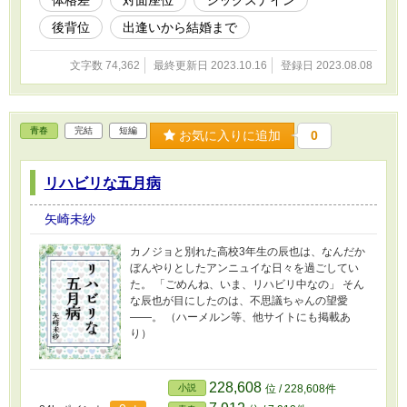
後背位
出逢いから結婚まで
文字数 74,362
最終更新日 2023.10.16
登録日 2023.08.08
青春
完結
短編
お気に入りに追加
0
リハビリな五月病
矢崎未紗
カノジョと別れた高校3年生の辰也は、なんだか
ぼんやりとしたアンニュイな日々を過ごしてい
た。 「ごめんね、いま、リハビリ中なの」 そん
な辰也が目にしたのは、不思議ちゃんの望愛
――。 （ハーメルン等、他サイトにも掲載あ
り）
228,608
小説
位 / 228,608件