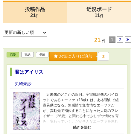
投稿作品
近況ボード
21
11
件
件
21
1
2
件
恋愛
完結
長編
お気に入りに追加
2
君はアイリス
矢崎未紗
近未来のどこかの銀河。宇宙戦闘機のパイロ
ットであるエーファ（18歳）は、ある理由で組
織異動になる。無感情で無表情なエーファだ
が、異動先で補佐することになった大尉のフレ
イザー（26歳）と関わる中で少しずつ情緒を育
み、変わっていく。だがそんなエーファを連れ
戻そうと、ある人物が突如押しかけてきて
――。 軍人ものですが戦闘描写はなく、二人