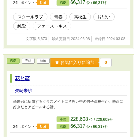
66,317
0pt
24h.ポイント
位 / 66,317件
恋愛
スクールラブ
青春
高校生
片思い
純愛
ファーストキス
文字数 5,673
最終更新日 2024.03.08
登録日 2024.03.08
恋愛
完結
短編
お気に入りに追加
0
花と恋
矢崎未紗
華道部に所属するクラスメイトに片思い中の男子高校生が、懸命に
好きだとアピールする話。
228,608
小説
位 / 228,608件
66,317
0pt
24h.ポイント
位 / 66,317件
恋愛