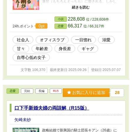
激甘（もちろんえっちも）に愛される。しかし
意地悪なまほろの姉が、「聡介の子を妊娠し
た」と言ってきて……って、そんなことぐらい
で聡介の熱烈まほろ溺愛は1ミリも揺るぎませ
228,608
小説
位 / 228,608件
ん！ とにかくまほろが好きすぎる聡介と、そ
66,317
0pt
24h.ポイント
位 / 66,317件
恋愛
んな聡介に溺愛される自尊心低め女子まほろ
の、若干クセのあるストーリーです。 ほかサ
イトにも掲載あり／具体的な性描写をカットし
社会人
オフィスラブ
一目惚れ
溺愛
たR15版です
甘々
年齢差
身長差
ギャグ
自尊心低め女子
文字数 106,370
最終更新日 2025.09.26
登録日 2025.07.07
恋愛
完結
長編
R15
お気に入りに追加
28
口下手新婚夫婦の両誤解（R15版）
矢崎未紗
政略結婚で新興国の騎士団長キアン（26歳）に