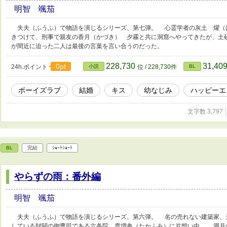
明智 颯茄
夫夫（ふうふ）で物語を演じるシリーズ、第七弾。 心霊学者の灰土 燿（
きつけて、刑事で親友の香月（かづき） 夕霧と共に洞窟へやってきたが、土
が間近に迫った二人は最後の言葉を言い合うのだった。
228,730
31,40
0pt
24h.ポイント
小説
位 / 228,730件
BL
ボーイズラブ
結婚
キス
幼なじみ
ハッピーエ
文字数 3,797
BL
完結
ｼｮｰﾄｼｮｰﾄ
やらずの雨：番外編
明智 颯茄
夫夫（ふうふ）で物語を演じるシリーズ、第六弾。 名の売れない建築家、
している財閥の御曹司である六条院 貴増参（たかふみ）に片想い中。 満月