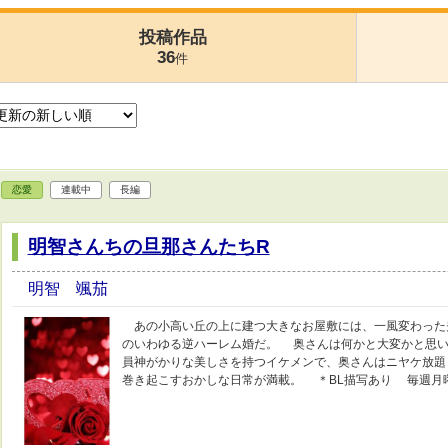
投稿作品
36
件
恋愛
連載中
長編
明智さんちの旦那さんたちR
明智 颯茄
あの小高い丘の上に建つ大きなお屋敷には、一風変わった
のいわゆる逆ハーレム婚だ。 奥さんは何かと大変かと思い
員神がかりな美しさを持つイケメンで、奥さんはニヤケ放題
巻き起こすおかしな日常が満載。 ＊BL描写あり 毎週月