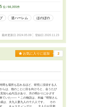
55
位 / 66,355件
ブ
逆ハーレム
ほのぼの
最終更新日 2024.05.09
登録日 2020.11.23
お気に入りに追加
2
時間も場所も忘れるほど、研究に没頭する人
からは、他のことに目を向けろと、会うたび
見知らぬ勾玉があり、月の明かりにかざす
来ていた―― ＊この物語は、本編『明智さん
構成は、夫九人妻九人の十八人です。 その
です。 キャスティングは、 主人公が旦那