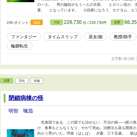
の一人。 男の脇役がもう一人の旦那。 ヒロイン役が、
妻。 となっています。 小説家になろう、カクヨム、エ
228,730
66,3
0pt
24h.ポイント
小説
位 / 228,730件
恋愛
ファンタジー
タイムスリップ
巫女/姫
教授/助手
輪廻転生
文字数 48,180
恋愛
完結
短編
閉鎖病棟の怪
明智 颯茄
先進国である、この国でも治せない、不治の病――眠り病
け、食事もとらなくなり、やがて死ぬ。治療法も薬も開発さ
向かう男がいた。羽柴（はしば） 夕霧、三十五歳。 彼は