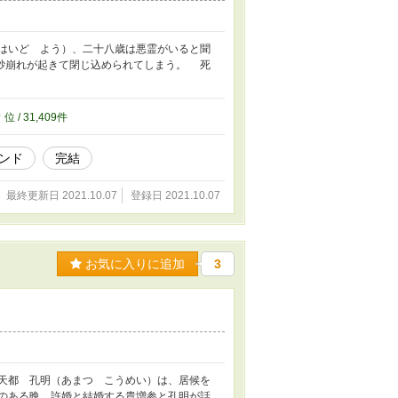
はいど よう）、二十八歳は悪霊がいると聞
砂崩れが起きて閉じ込められてしまう。 死
9
位 / 31,409件
ンド
完結
最終更新日 2021.10.07
登録日 2021.10.07
お気に入りに追加
3
天都 孔明（あまつ こうめい）は、居候を
のある晩、許婚と結婚する貴増参と孔明が話