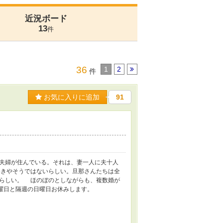
近況ボード
13
件
36
1
2
件
お気に入りに追加
91
夫婦が住んでいる。それは、妻一人に夫十人
きやそうではないらしい。旦那さんたちは全
らしい。 ほのぼのとしながらも、複数婚が
曜日と隔週の日曜日お休みします。