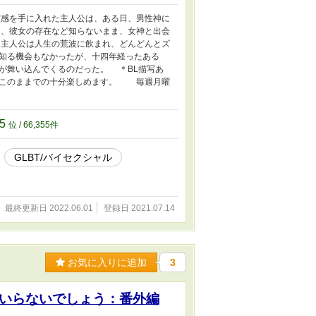
感を手に入れた主人公は、ある日、男性神に
、彼女の存在など知らないまま、女神と出会
主人公は人生の荒波に飲まれ、どんどんとズ
知る機会もなかったが、十四年経ったある
が舞い込んでくるのだった。 ＊BL描写あ
、このままでの十分楽しめます。 毎週月曜
55
位 / 66,355件
GLBT/バイセクシャル
最終更新日 2022.06.01
登録日 2021.07.14
お気に入りに追加
3
いらないでしょう：番外編