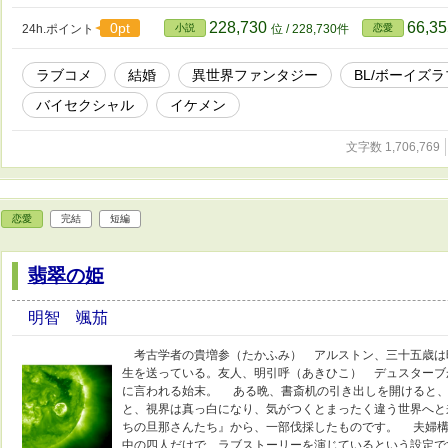
228,730
66,3
0pt
24h.ポイント
小説
位 / 228,730件
恋愛
ラブコメ
結婚
異世界ファンタジー
BL/ボーイズラ
バイセクシャル
イケメン
文字数 1,706,769
恋愛
完結
短編
翡翠の姫
明智 颯茄
考古学者の貴増参（たかふみ） アルストン、三十五歳は
生を送っている。友人、明引呼（あきひこ） デュスターブ
に言われる始末。 ある晩、書斎机の引き出しを開けると、
と、視界は真っ白になり、気がつくとまったく違う世界へと
ちの旦那さんたち』から、一部伐採したものです。 夫婦
中の四人だけで、ラブストーリーを演じているという設定