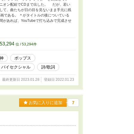
ニオン配給でCDまで出した。 だが、若い
して、曲たちが日の目を見ないまま手元に残
画である。 ＊がタイトルの後についている
間があれば、YouTubeで打ち込みで完成させ
53,294
位 / 53,294件
神
ポップス
バイセクシャル
詩/歌詞
最終更新日 2023.01.28
登録日 2022.01.23
お気に入りに追加
7