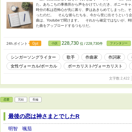
た。あちこちの事務所から声をかけていただき、ポニーキャ
時分の私は恐怖心が先に募り、夢はあきらめてしまった。そ
ったのだ。 そんな彼らたちを、今から世に出そうという企
曲は、Youtubeで聞けます。 それから確定ではないが、時
た曲をアップロードするつもりだ。
228,730
0pt
24h.ポイント
小説
位 / 228,730件
ファンタジー
シンガーソングライター
歌手
作曲家
作詞家
女性ヴォーカル/ボーカル
ボーカリスト/ヴォーカリスト
文字数 2,422
恋愛
完結
長編
最後の恋は神さまとでしたR
明智 颯茄