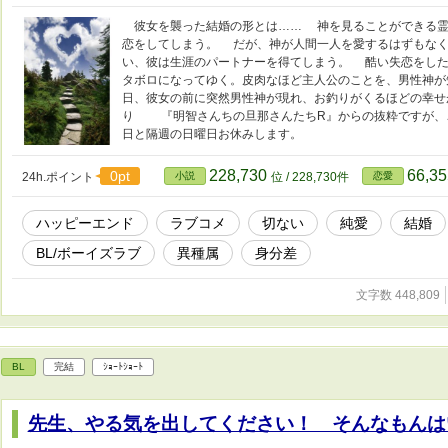
彼女を襲った結婚の形とは…… 神を見ることができる霊
恋をしてしまう。 だが、神が人間一人を愛するはずもなく
い、彼は生涯のパートナーを得てしまう。 酷い失恋をした
タボロになってゆく。皮肉なほど主人公のことを、男性神が
日、彼女の前に突然男性神が現れ、お釣りがくるほどの幸せ
り 『明智さんちの旦那さんたちR』からの抜粋ですが
日と隔週の日曜日お休みします。
228,730
66,3
0pt
24h.ポイント
小説
位 / 228,730件
恋愛
ハッピーエンド
ラブコメ
切ない
純愛
結婚
BL/ボーイズラブ
異種属
身分差
文字数 448,809
BL
完結
ｼｮｰﾄｼｮｰﾄ
先生、やる気を出してください！ そんなもんは