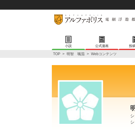
小説
公式漫画
投
TOP
>
明智 颯茄
>
Webコンテンツ
シ
シ