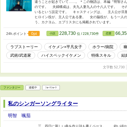
違うことが起きていて……。 ＊この物語は、本編『明智さ
のです。 夫婦構成は、夫九人妻九人の十八人です。 そ
いるという設定です。 キャスティングは、 主人公が旦
ヒロイン役が、主人公である妻。 女の脇役が、もう一人
う、カクヨム、エブリスタにも掲載されています。
228,730
66,3
0pt
24h.ポイント
小説
位 / 228,730件
恋愛
ラブストーリー
イケメン×平凡女子
ホラー/病院
武術/武道家
ハイスペックイケメン
特殊スキル
結
文字数 52,730
ファンタジー
連載中
ｼｮｰﾄｼｮｰﾄ
私のシンガーソングライター
明智 颯茄
三、四日に新しい曲を作り詩も書くペース。 幼い頃か