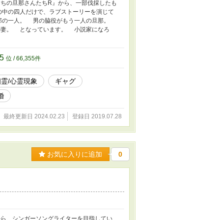
んちの旦那さんたちR』から、一部伐採したも
の中の四人だけで、ラブストーリーを演じて
那の一人。 男の脇役がもう一人の旦那。
の妻。 となっています。 小説家になろ
55
位 / 66,355件
幽霊/心霊現象
ギャグ
婚
最終更新日 2024.02.23
登録日 2019.07.28
お気に入りに追加
0
ら、シンガーソングライターを目指してい