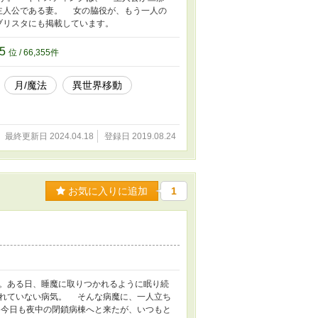
主人公である妻。 女の脇役が、もう一人の
ブリスタにも掲載しています。
55
位 / 66,355件
月/魔法
異世界移動
最終更新日 2024.04.18
登録日 2019.08.24
お気に入りに追加
1
。ある日、睡魔に取りつかれるように眠り続
れていない病気。 そんな病魔に、一人立ち
今日も夜中の閉鎖病棟へと来たが、いつもと