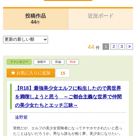
投稿作品
近況ボード
44
件
44
1
2
3
件
ファンタジー
連載中
長編
R18
お気に入りに追加
15
【R18】最強美少女エルフに転生したので異世界
を満喫しようと思う ～ご都合主義な世界で仲間
の美少女たちとエッチ三昧～
遠野紫
突然だが、エルフの美少女冒険者になってチヤホヤされたいと思っ
たことはないだろうか。男なら誰もが抱く夢。美少女になりたい。