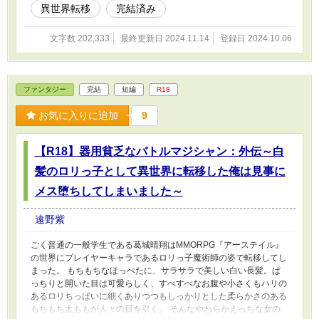
異世界転移
完結済み
文字数 202,333
最終更新日 2024.11.14
登録日 2024.10.06
ファンタジー
完結
短編
R18
お気に入りに追加
9
【R18】器用貧乏なバトルマジシャン：外伝～白
髪のロリっ子として異世界に転移した俺は見事に
メス堕ちしてしまいました～
遠野紫
ごく普通の一般学生である葛城晴翔はMMORPG『アーステイル』
の世界にプレイヤーキャラであるロリっ子魔術師の姿で転移してし
まった。 もちもちなほっぺたに、サラサラで美しい白い長髪。ぱ
っちりと開いた目は可愛らしく、すべすべなお腹や小さくもハリの
あるロリちっぱいに細くありつつもしっかりとした柔らかさのある
もちもち太ももが人々の目を引く。 そんなやわらかえっちな女の