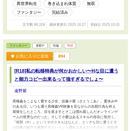
異世界転生
巻き込まれ体質
無双
っているんだが……！？ ――これは推しの体で転生し、ロール
（役割）の奴隷となってしまった俺の異世界探訪記である。
ファンタジー
完結済み
文字数 90,326
最終更新日 2025.10.27
登録日 2025.10.01
ファンタジー
連載中
長編
R18
お気に入りに追加
894
[R18]私の転移特典が何かおかしい〜Hな目に遭う
と能力コピー出来るって強すぎるでしょ〜
遠野紫
異種姦をこよなく愛する少女、佐藤小愛（さとうこあ）。夏休み中
のある日、いつも通り異種姦VR映像を見ながらの自慰行為を終え
昼寝をしたところ、目を覚ますとそこは慣れ親しんだオンラインゲ
ームの世界なのだった。そして小愛はあるスキルの存在に気付く。
『複製（H）』というそのスキルはなんと、エッチな目に遭うとそ
の対象の能力を複製するというぶっ壊れスキルだったのだ。性欲発