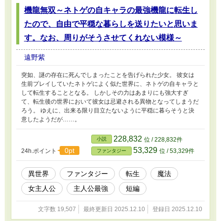
機龍無双～ネトゲの自キャラの最強機龍に転生し
たので、自由で平穏な暮らしを送りたいと思いま
す。なお、周りがそうさせてくれない模様～
遠野紫
突如、謎の存在に死んでしまったことを告げられた少女。 彼女は
生前プレイしていたネトゲによく似た世界に、ネトゲの自キャラと
して転生することとなる。 しかしその力はあまりにも強大すぎ
て、転生後の世界において彼女は忌避される異物となってしまうだ
ろう。 ゆえに、出来る限り目立たないように平穏に暮らそうと決
意したようだが……。
228,832
小説
位 / 228,832件
53,329
0pt
24h.ポイント
位 / 53,329件
ファンタジー
異世界
ファンタジー
転生
魔法
女主人公
主人公最強
短編
文字数 19,507
最終更新日 2025.12.10
登録日 2025.12.10