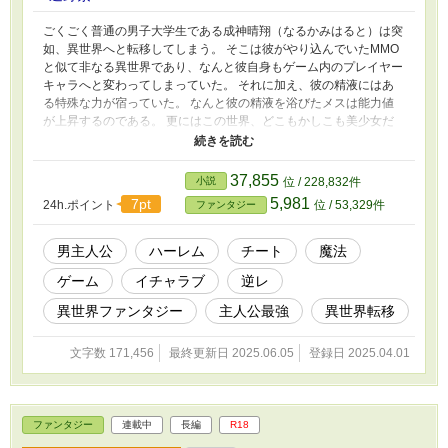
ごくごく普通の男子大学生である成神晴翔（なるかみはると）は突
如、異世界へと転移してしまう。 そこは彼がやり込んでいたMMO
と似て非なる異世界であり、なんと彼自身もゲーム内のプレイヤー
キャラへと変わってしまっていた。 それに加え、彼の精液にはあ
る特殊な力が宿っていた。 なんと彼の精液を浴びたメスは能力値
が上昇するのである。 更にはこの世界、どこもかしこも美少女だ
らけ。これにはお盛んな男子大学生の血が騒ぐと言うもの。 故
に、彼はこの世界で最強のハーレムを築くこととなるのだった。
37,855
小説
位 / 228,832件
5,981
7pt
24h.ポイント
位 / 53,329件
ファンタジー
男主人公
ハーレム
チート
魔法
ゲーム
イチャラブ
逆レ
異世界ファンタジー
主人公最強
異世界転移
文字数 171,456
最終更新日 2025.06.05
登録日 2025.04.01
ファンタジー
連載中
長編
R18