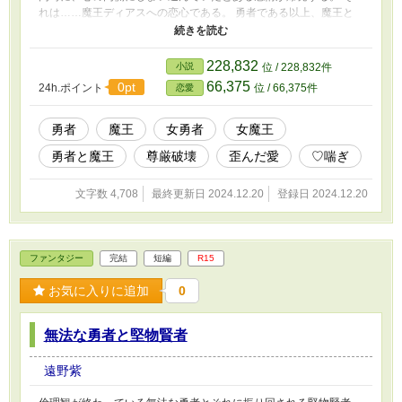
れは……魔王ディアスへの恋心である。 勇者である以上、魔王と
結ばれるなどあってはならない。 それは彼女自身が誰よりも理解
していた。だからこそ、これまでずっと押し殺してきたのだ。 し
かしそれはあくまで元の世界での話。ここ異世界でなら全くもって
228,832
小説
位 / 228,832件
関係が無い話なのである。 その事実に気付いた彼女はどうにかし
66,375
0pt
24h.ポイント
位 / 66,375件
恋愛
てディアスを自らの物にするために動き始めた。 そしてとうとう
自らの策でディアスを無力化することに成功したアルカは、ついに
魔王をその手で滅茶苦茶にすることに……。 ※この作品は『転生
勇者
魔王
女勇者
女魔王
魔王様は静かに暮らしたい』の後日談的なものになるので、そちら
勇者と魔王
尊厳破壊
歪んだ愛
♡喘ぎ
を先に読まれることを強くオススメします。
文字数 4,708
最終更新日 2024.12.20
登録日 2024.12.20
ファンタジー
完結
短編
R15
お気に入りに追加
0
無法な勇者と堅物賢者
遠野紫