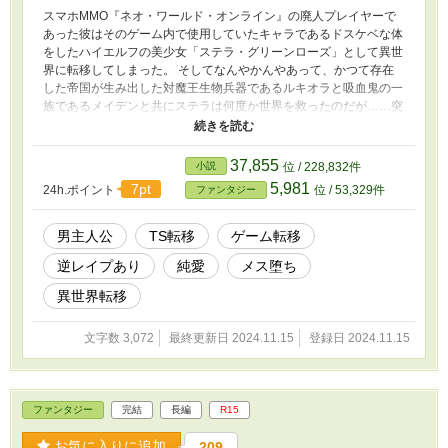
スマホMMO『ネオ・ワールド・オンライン』の廃人プレイヤーで
あった彼はそのゲーム内で使用していたキャラであるドスケベな体
をしたハイエルフの美少女「ステラ・グリーンローズ」として異世
界に転移してしまった。 そしてなんやかんやあって、かつて存在
した帝国が生み出した対魔王生物兵器であるルキオラと吸血鬼の一
族であるメイデンと共にステラは何度か世界を救ったのだが……突
如としてその二人に襲われてしまうのだった。 と言うのも、ルキ
オラは彼に恋心を抱いていたのである。しかし世間体や倫理観の関
係上、おっさんである彼は少女である彼女と関係を持つことは出来
37,855
小説
位 / 228,832件
ないと考えていた。 そのためルキオラとは仲間以上の関係になら
5,981
7pt
24h.ポイント
位 / 53,329件
ファンタジー
ないようにある程度の距離を置いていたところ、とうとう我慢なら
なくなった彼女が強硬手段に出たのだ。 更にはメイデンによるチ
ャームの効果もあり、ステラは魅了状態のまま身動きできず、感度
男主人公
TS転移
ゲーム転移
の上がった体をルキオラに好きなようにされてしまう。 一体ステ
逆レイプあり
純愛
メス堕ち
ラはどうなってしまうのだろうか。 ※この作品は『MMOやり込み
おっさん、異世界に転移したらハイエルフの美少女になっていたの
異世界転移
で心機一転、第二の人生を謳歌するようです。』のR18スピンオフ
作品となります。 なのでこちらの作品を読了後に本作をお読みに
文字数 3,072
最終更新日 2024.11.15
登録日 2024.11.15
なった方がより楽しめると思います。
ファンタジー
完結
長編
R15
お気に入りに追加
209