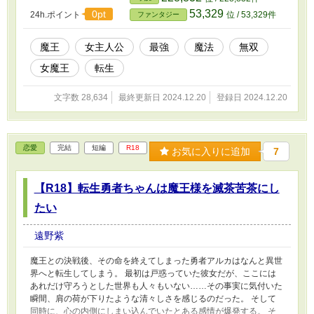
来るのだろうか……。
53,329
0pt
24h.ポイント
位 / 53,329件
ファンタジー
魔王
女主人公
最強
魔法
無双
女魔王
転生
文字数 28,634
最終更新日 2024.12.20
登録日 2024.12.20
恋愛
完結
短編
R18
お気に入りに追加
7
【R18】転生勇者ちゃんは魔王様を滅茶苦茶にし
たい
遠野紫
魔王との決戦後、その命を終えてしまった勇者アルカはなんと異世
界へと転生してしまう。 最初は戸惑っていた彼女だが、ここには
あれだけ守ろうとした世界も人々もいない……その事実に気付いた
瞬間、肩の荷が下りたような清々しさを感じるのだった。 そして
同時に、心の内側にしまい込んでいたとある感情が爆発する。 そ