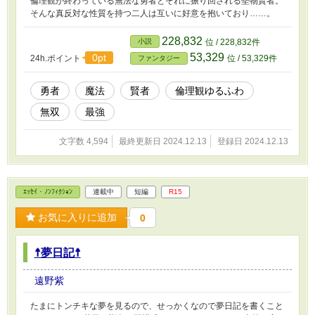
倫理観が終わっている無法な勇者とそれに振り回される堅物賢者。
そんな真反対な性質を持つ二人は互いに好意を抱いており……。
228,832
小説
位 / 228,832件
53,329
0pt
24h.ポイント
位 / 53,329件
ファンタジー
勇者
魔法
賢者
倫理観ゆるふわ
無双
最強
文字数 4,594
最終更新日 2024.12.13
登録日 2024.12.13
ｴｯｾｲ・ﾉﾝﾌｨｸｼｮﾝ
連載中
短編
R15
お気に入りに追加
0
☨夢日記☨
遠野紫
たまにトンチキな夢を見るので、せっかくなので夢日記を書くこと