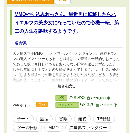
MMOやり込みおっさん、異世界に転移したらハ
イエルフの美少女になっていたので心機一転、第
二の人生を謳歌するようです。
遠野紫
大人気スマホMMO『ネオ・ワールド・オンライン』、通称ネワオ
ンの廃人プレイヤーであること以外はごく普通の一般的なおっさん
であった彼は今日もいつもと変わらない日常を送るはずだった。
しかし無情にもネワオンのサ終が決まってしまう。サービスが終わ
ってしまう最後のその時を見届けようとした彼だが、どういう訳か
意識を失ってしまい……気付けば彼のプレイヤーキャラであるハイ
エルフの姿でネワオンの世界へと転移していたのだった。 ネワオ
ンの無い元の世界へと戻る意味も見いだせなかった彼は、そのまま
プレイヤーキャラである『ステラ・グリーンローズ』としてネワオ
228,832
小説
位 / 228,832件
ンの世界で生きて行くことを決意。 こうして廃人プレイヤーであ
53,329
0pt
24h.ポイント
位 / 53,329件
ファンタジー
るおっさんの第二の人生が今始まるのである。
チート
魔法
冒険
無双
TS転移
ゲーム転移
MMO
異世界ファンタジー