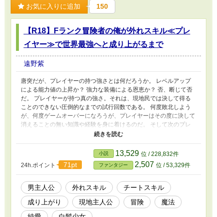
お気に入りに追加
150
【R18】Fランク冒険者の俺が外れスキル≪プレ
イヤー≫で世界最強へと成り上がるまで
遠野紫
唐突だが、プレイヤーの持つ強さとは何だろうか。 レベルアップ
による能力値の上昇か？ 強力な装備による恩恵か？ 否、断じて否
だ。 プレイヤーが持つ真の強さ。それは、現地民では決して得る
ことのできない圧倒的なまでの試行回数である。 何度敗北しよう
が、何度ゲームオーバーになろうが、プレイヤーはその度に決して
消えることの無い知識や経験を身に着けるのだ。 そして次のプレ
イではより強く、より洗練された動きで敵を穿つ訳である。 本来
なら一度死ねば終わりの世界において、それがどれだけ強力なの
か……もはや考えるまでも無いだろう。 そんなプレイヤーとして
13,529
小説
位 / 228,832件
の能力を、青年ノアはスキルとして持っていた。 しかし発動条件
2,507
71pt
24h.ポイント
位 / 53,329件
ファンタジー
が所有者の『死』であるそのスキルはこの世界において外れスキル
でしか無く、無能としての烙印を押された彼は世界の最底辺として
絶望の日々を送ることになってしまう。 しかしある日のこと。パ
男主人公
外れスキル
チートスキル
ーティリーダーに裏切られた彼は囮としてダンジョン内に取り残さ
成り上がり
現地主人公
冒険
魔法
れ、魔物に殺されてしまった。 本来ならこれで終わりだった彼の
命だが、そこでようやく彼の持つ絶対にして最強のスキル≪プレイ
純愛
白髪少女