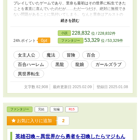
プレイしていたゲームであり、里奈も最初はその世界に転生できた
ことを素直に喜んでいたのだが……ただ一つだけ、絶対に無視でき
ない問題があることに気付いてしまう。 なんと里奈はアルストの
主人公であり、過酷な運命を背負わされた勇者である「アルカ・ル
ーン」に転生してしまっていたのだ。 最悪なことに勇者はほぼ全
てのエンドにおいて魔王ディアスとの戦いで戦死し、若くしてその
228,832
小説
位 / 228,832件
命を失ってしまう存在だった。 それを知っていた彼女はこのまま
53,329
0pt
24h.ポイント
位 / 53,329件
ファンタジー
では自分も同じように戦死の運命からは逃れられないのだろうと悟
ってしまったのである。 せっかく憧れの世界に転生出来たのに、
若くして戦死するなんて絶対に嫌だ……と、心の底からそう思った
女主人公
魔法
冒険
百合
里奈はそこでふと勇者が戦死しないルートが一つだけ存在したこと
百合ハーレム
黒龍
龍娘
ガールズラブ
を思い出す。 それは通称「黒龍ルート」と呼ばれている隠しエン
ドであり、ミラと言う黒龍の少女と勇者アルカが結ばれるエンド
異世界転生
だ。 こうして一筋の希望を見つけた里奈は、戦死エンドから逃れ
るべく黒龍の少女ミラと添い遂げるための冒険に出た……はずなの
文字数 82,908
最終更新日 2025.02.09
登録日 2025.01.08
だが、冒険者として活動するために王都へと向かった里奈はあろう
ことかその道中でミラと出会ってしまった。 ゲームとは全く違う
展開。そんな想定外の事態に遭遇した里奈は、この世界がアルスト
の世界でありつつもアルストそのものでは無いことを理解する。
ファンタジー
完結
短編
R15
そしてミラとの出会いを皮切りに、里奈はゲーム内には存在しなか
った数々の事件に巻き込まれていくのだった。
お気に入りに追加
2
英雄召喚～異世界から勇者を召喚したらマジもん