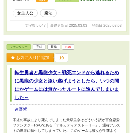
女主人公
魔法
文字数 5,047
最終更新日 2025.03.03
登録日 2025.03.03
ファンタジー
完結
長編
R15
お気に入りに追加
19
転生勇者と黒龍少女～戦死エンドから逃れるため
に黒龍の少女と添い遂げようとしたら、いつの間
にかゲームには無かったルートに進んでしまいま
した～
遠野紫
不慮の事故により死んでしまった天草里奈はどういう訳か百合恋愛
ファンタジーRPGである『アルカディアストーリー』、通称アルス
トの世界に転生してしまっていた。 このゲームは彼女が生前よく