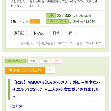
にしました。 若干ゃ脚色・再構成をしてはいるものの、大筋は変
わらない……はずです。
228,832
小説
位 / 228,832件
8,864
0pt
24h.ポイント
位 / 8,864件
ｴｯｾｲ・ﾉﾝﾌｨｸｼｮﾝ
夢日記
私小説
日常
夢
文字数 2,463
最終更新日 2024.11.21
登録日 2024.11.21
ファンタジー
完結
短編
R18
お気に入りに追加
9
【R18】MMOやり込みおっさん：外伝～美少女ハ
イエルフになったら二人の少女に落とされました
～
遠野紫