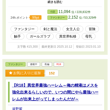
散とスキル習得を同時にこなせる一石二鳥な状況を満喫するため、
小愛は異世界での冒険を始めるのだった。
11,094
小説
位 / 228,832件
2,152
99pt
24h.ポイント
位 / 53,329件
ファンタジー
ファンタジー
剣と魔法
女主人公
冒険
触手
ガールズラブ
異世界転移
母乳
文字数 415,300
最終更新日 2025.10.12
登録日 2023.01.10
ファンタジー
連載中
長編
R18
お気に入りに追加
152
【R18】異世界最強ハーレム～俺の精液はメスを
強化出来るらしいので、いつの間にやら最強ハー
レムが出来上がってしまったんだが～
遠野紫