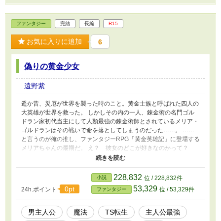
ファンタジー
完結
長編
R15
お気に入りに追加
6
偽りの黄金少女
遠野紫
遥か昔、災厄が世界を襲った時のこと。黄金士族と呼ばれた四人の
大英雄が世界を救った。 しかしその内の一人、錬金術の名門ゴル
ドラン家初代当主にして人類最強の錬金術師とされているメリア・
ゴルドランはその戦いで命を落としてしまうのだった……。 ……
と言うのが俺の推し、ファンタジーRPG「黄金英雄記」に登場する
メリアちゃんの最期だ。 え？ 彼女のどこが好きなのかって？
おいおい言わせるなよ。そりゃもう全部よ全部。 けどまあ、しい
て言うのなら……まるで美術品のような可憐な姿とは裏腹にどこか
高慢でいけ好かない性格をしているところかな。ただし、弱者は決
228,832
小説
位 / 228,832件
して見捨てない。そんな高貴なところがより一層好きを加速させ
53,329
0pt
24h.ポイント
位 / 53,329件
ファンタジー
る。そのせいで事あるごとに厄介ごとに首を突っ込むところもまた
愛嬌ってもの。 まあでも、それはもはやどうでもいいんだ。 だっ
てどういう訳か今の俺……メリアちゃん本人になってるんだもん。
男主人公
魔法
TS転生
主人公最強
しかも言動が俺の意思を無視してメリアちゃんのそれになってしま