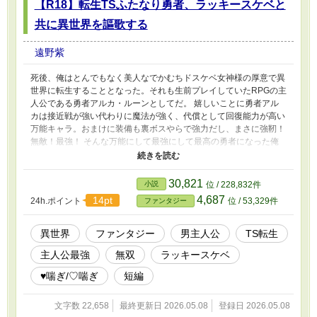
【R18】転生TSふたなり勇者、ラッキースケベと
共に異世界を謳歌する
遠野紫
死後、俺はとんでもなく美人なでかむちドスケベ女神様の厚意で異
世界に転生することとなった。それも生前プレイしていたRPGの主
人公である勇者アルカ・ルーンとしてだ。 嬉しいことに勇者アル
カは接近戦が強い代わりに魔法が強く、代償として回復能力が高い
万能キャラ。おまけに装備も裏ボスやらで強力だし、まさに強靭！
無敵！最強！ そんな万能にして最強にして最高の勇者になった俺
はこの異世界を無双しながら可愛い女の子たちをふたなりクソデカ
チンポとラッキースケベ能力で堕としてドスケベイチャイチャライ
フを送るのでした。まさにザ・ハッピーエンドってね！
30,821
小説
位 / 228,832件
4,687
14pt
24h.ポイント
位 / 53,329件
ファンタジー
異世界
ファンタジー
男主人公
TS転生
主人公最強
無双
ラッキースケベ
♥喘ぎ/♡喘ぎ
短編
文字数 22,658
最終更新日 2026.05.08
登録日 2026.05.08