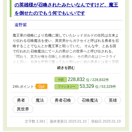
の英雄様が召喚されたみたいなんですけど、魔王
を倒せたのでもう何でもいいです
遠野紫
魔王軍の侵略により危機に瀕していたレッドガルドの住民は古来よ
り伝わる召喚魔法を使い、異世界からガクセイと呼ばれる勇者を召
喚することでなんとか魔王軍と戦っていた。 そんな中、とある国
で行われた召喚魔法にて一人の男がこの世界へと呼び出される。
「問おう、其方が俺を召喚した術者か」 その男の名はジークライ
トと言い、全身を甲冑で覆っており明らかに他の勇者とは違う雰囲
気を纏っていた。 それもそのはずである。何故なら彼はフランク
王国に仕える騎士であり、邪龍ファヴニールを討ち取った龍殺しの
英雄なのだから。
228,832
小説
位 / 228,832件
53,329
0pt
24h.ポイント
位 / 53,329件
ファンタジー
勇者
魔法
勇者召喚
召喚魔法
英雄
異世界
文字数 3,381
最終更新日 2025.01.10
登録日 2025.01.10