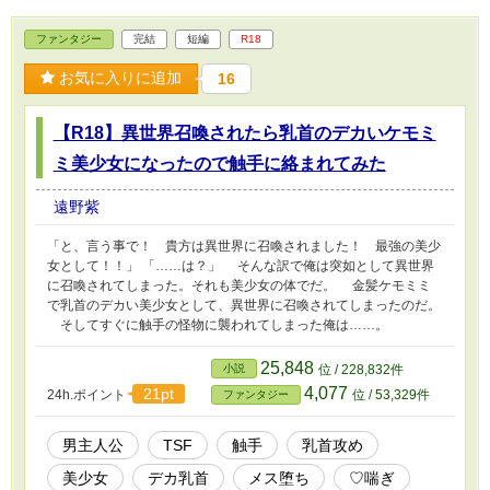
ファンタジー
完結
短編
R18
お気に入りに追加
16
【R18】異世界召喚されたら乳首のデカいケモミ
ミ美少女になったので触手に絡まれてみた
遠野紫
「と、言う事で！ 貴方は異世界に召喚されました！ 最強の美少
女として！！」 「……は？」 そんな訳で俺は突如として異世界
に召喚されてしまった。それも美少女の体でだ。 金髪ケモミミ
で乳首のデカい美少女として、異世界に召喚されてしまったのだ。
そしてすぐに触手の怪物に襲われてしまった俺は……。
25,848
小説
位 / 228,832件
4,077
21pt
24h.ポイント
位 / 53,329件
ファンタジー
男主人公
TSF
触手
乳首攻め
美少女
デカ乳首
メス堕ち
♡喘ぎ