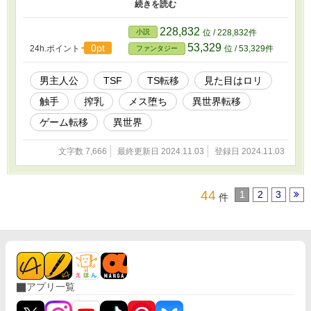
子としての彼を人々はその麗しさから白姫と呼び称え崇めた。 し
かしそれほどの絶世の美少女ともなると、彼に不埒な事を試みる者
は多かった。そしてそれはこの世界に蔓延る凶悪な魔物や彼自身が
228,832
小説
位 / 228,832件
呼びだした召喚獣も例外では無い。 その結果、晴翔はものの見事
53,329
0pt
24h.ポイント
位 / 53,329件
ファンタジー
に男としての尊厳やプライドなどを容赦なく破壊されてしまうこと
となるのだった。 ※この作品は『器用貧乏なバトルマジシャン、
異世界では最強でした～物理戦闘も魔法も召喚も全て使えれば強い
男主人公
TSF
TS転移
見た目はロリ
に決まってるでしょう～』のR18スピンオフ作品となります。 なの
触手
搾乳
メス堕ち
異世界転移
でこちらの作品を読了後に本作をお読みになった方がより楽しめる
と思います。
ゲーム転移
異世界
文字数 7,666
最終更新日 2024.11.03
登録日 2024.11.03
44
1
2
3
件
アプリ一覧