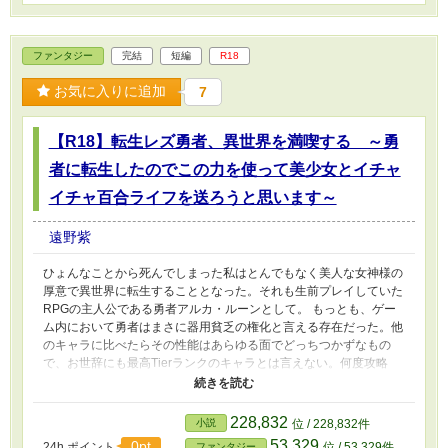
ファンタジー
完結
短編
R18
お気に入りに追加
7
【R18】転生レズ勇者、異世界を満喫する ～勇
者に転生したのでこの力を使って美少女とイチャ
イチャ百合ライフを送ろうと思います～
遠野紫
ひょんなことから死んでしまった私はとんでもなく美人な女神様の
厚意で異世界に転生することとなった。それも生前プレイしていた
RPGの主人公である勇者アルカ・ルーンとして。 もっとも、ゲー
ム内において勇者はまさに器用貧乏の権化と言える存在だった。他
のキャラに比べたらその性能はあらゆる面でどっちつかずなもの
で、お世辞にも最高Tierランクのキャラとは言えない。何度攻略
wikiに騙されたことだろう。 ……だがしかし、この世界では違う！
（ギュッ）全体的なステータスがゲームと比べて遥かに低いこの世
界において、勇者アルカは強靭！無敵！最強！ そんな万能にして
228,832
小説
位 / 228,832件
最強にして最高の勇者になった私はこの異世界を無双しながら可愛
53,329
0pt
24h.ポイント
位 / 53,329件
ファンタジー