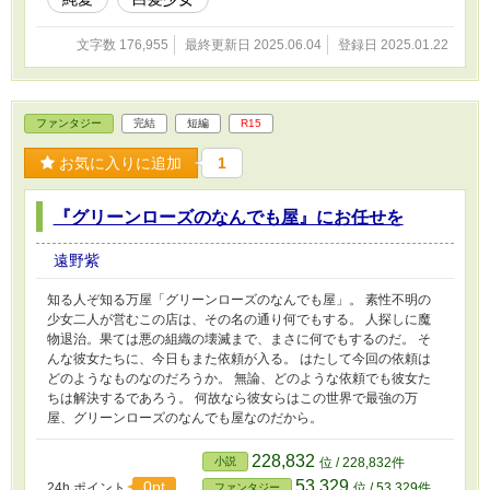
ヤー≫が覚醒する。 それからと言うもの、レベルが、スキルが、
そして詰みあがる経験が、彼を強くしていった。 これはそんな無
文字数 176,955
最終更新日 2025.06.04
登録日 2025.01.22
能の烙印を押されたはずの青年ノアが、外れスキル≪プレイヤー≫
の力で世界最強へと成り上がる物語である。 ※えっちなイベント
がある回は『♡』が付いています。
ファンタジー
完結
短編
R15
お気に入りに追加
1
『グリーンローズのなんでも屋』にお任せを
遠野紫
知る人ぞ知る万屋「グリーンローズのなんでも屋」。 素性不明の
少女二人が営むこの店は、その名の通り何でもする。 人探しに魔
物退治。果ては悪の組織の壊滅まで、まさに何でもするのだ。 そ
んな彼女たちに、今日もまた依頼が入る。 はたして今回の依頼は
どのようなものなのだろうか。 無論、どのような依頼でも彼女た
ちは解決するであろう。 何故なら彼女らはこの世界で最強の万
屋、グリーンローズのなんでも屋なのだから。
228,832
小説
位 / 228,832件
53,329
0pt
24h.ポイント
位 / 53,329件
ファンタジー