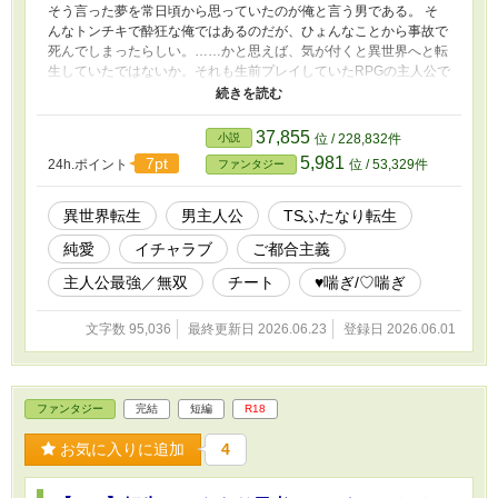
そう言った夢を常日頃から思っていたのが俺と言う男である。 そ
んなトンチキで酔狂な俺ではあるのだが、ひょんなことから事故で
死んでしまったらしい。……かと思えば、気が付くと異世界へと転
生していたではないか。それも生前プレイしていたRPGの主人公で
あるエルフの美少女勇者『アルカ・ルーン』として。 これにはさ
すがの俺も歓喜したと言わざるを得ないだろう。念願の美少女エル
フになれたばかりか、勇者としての圧倒的なまでの力すらも手に入
37,855
小説
位 / 228,832件
れたのだ。嬉しい以外の感情が出てくるはずもない。 とまあ、こ
5,981
7pt
24h.ポイント
位 / 53,329件
ファンタジー
うしてチートじみた能力と絶世の美貌を手に入れた状態で剣と魔法
のファンタジー世界を生きることになった俺ではあるのだが、残念
ながらと言うべきか、或いは幸運にもと言うべきなのか、実際のと
異世界転生
男主人公
TSふたなり転生
ころは大きな問題なんかもそうそう起きないもので。いきなり煽っ
純愛
イチャラブ
ご都合主義
て来る治安の悪い熟練冒険者だとか、社会を裏で牛耳る闇の組織と
の因縁だとか、そう言った派手なイベントなんてものはまず起こら
主人公最強／無双
チート
♥喘ぎ/♡喘ぎ
ないのだ。 ……しかし、そんな平凡な日々に終わりを告げたのが
一人の少女との出会いであった。彼女との出会いが俺の人生を……
文字数 95,036
最終更新日 2026.06.23
登録日 2026.06.01
いやエルフ生を大きく変えたのである。 これはそんな俺のエルフ
の美少女としての二周目の生涯を描いた異世界冒険物語だ。
ファンタジー
完結
短編
R18
お気に入りに追加
4