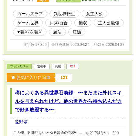
い女の子とイチャイチャ百合ライフを送るのでした。めでたしめで
たし♥
ガールズラブ
異世界転生
女主人公
ゲーム世界
レズ/百合
無双
主人公最強
♥喘ぎ/♡喘ぎ
魔法
短編
文字数 17,899
最終更新日 2026.04.27
登録日 2026.04.27
ファンタジー
連載中
長編
R18
お気に入りに追加
121
稀によくある異世界召喚録 〜またまた外れスキ
ルを与えられたけど、他の世界から持ち込んだ力
で好き放題する〜
遠野紫
この俺、佐藤巧はいわゆる普通の高校生……などではない。 どう