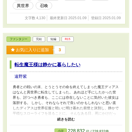
異世界
召喚
文字数 4,130
最終更新日 2025.01.09
登録日 2025.01.09
ファンタジー
完結
短編
R15
お気に入りに追加
3
転生魔王様は静かに暮らしたい
遠野紫
勇者との戦いの末、とうとうその命を終えてしまった魔王ディアス
はなんと異世界に転生してしまった。 あれほど手にしたかった世
界も、討つべき勇者も、ここには存在しないことに気付いた彼女は
落胆する。 しかし、それならそれで良いのかもしれないと思い直
したディアスは世界征服と戦いに明け暮れた前世と決別し、静かで
平穏なスローライフを送ることに。 そんなある日、死にかけだっ
た破邪の巫女を救ったことで彼女のスローライフは終わりを迎えて
しまった。 それどころかこの世界における魔王軍幹部に執拗に追
われる事態に。 はたして、ディアスが静かに暮らせる時は本当に
228,832
小説
位 / 228,832件