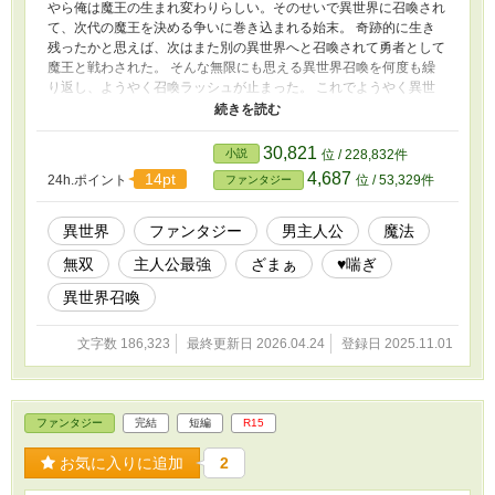
やら俺は魔王の生まれ変わりらしい。そのせいで異世界に召喚され
て、次代の魔王を決める争いに巻き込まれる始末。 奇跡的に生き
残ったかと思えば、次はまた別の異世界へと召喚されて勇者として
魔王と戦わされた。 そんな無限にも思える異世界召喚を何度も繰
り返し、ようやく召喚ラッシュが止まった。 これでようやく異世
界で出会った俺の妻を自称するつよつよ美少女ドラゴンのエルシー
ちゃんと平穏で甘々なイチャイチャ生活ができると思ったのに……
残念ながら、仮初の平穏は瞬く間に崩れ去ってしまった。 なん
30,821
小説
位 / 228,832件
と、今度はクラスまとめて異世界へと召喚されてしまったのだ。
4,687
14pt
24h.ポイント
位 / 53,329件
ファンタジー
もはや何度目だよって言いたくなるけど、勇者として魔王を倒して
くれだってさ。 加えて俺は外れスキルの所持者のようで、扱いも
待遇も悪いし嫌になっちゃうね。 でもいいさ、俺には超絶可愛い
異世界
ファンタジー
男主人公
魔法
エルシーちゃんがいるから。 それに今までの異世界召喚で手に入
無双
主人公最強
ざまぁ
♥喘ぎ
れた持ち込みの力もあるんだ。 出来ないことなんてないし、困る
ことなんてなんにもない。 まさに今ここから『持ち込み有り・チ
異世界召喚
ート有り・彼女有りの異世界無双』が始まるというわけだ。 ふっ
ふっふ。魔王よ、覚悟の準備をしておくんだな。
文字数 186,323
最終更新日 2026.04.24
登録日 2025.11.01
ファンタジー
完結
短編
R15
お気に入りに追加
2